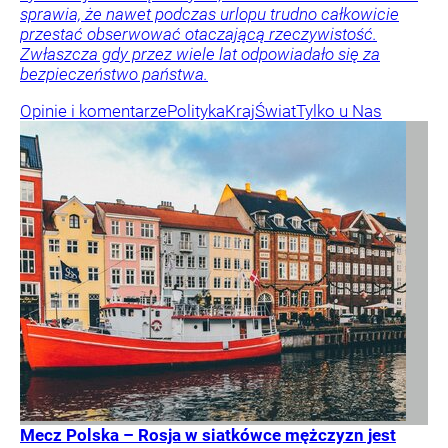
sprawia, że nawet podczas urlopu trudno całkowicie
przestać obserwować otaczającą rzeczywistość.
Zwłaszcza gdy przez wiele lat odpowiadało się za
bezpieczeństwo państwa.
Opinie i komentarze
Polityka
Kraj
Świat
Tylko u Nas
Mecz Polska – Rosja w siatkówce mężczyzn jest