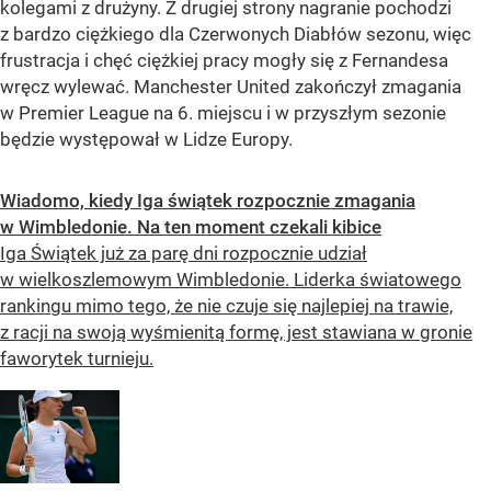
kolegami z drużyny. Z drugiej strony nagranie pochodzi
z bardzo ciężkiego dla Czerwonych Diabłów sezonu, więc
frustracja i chęć ciężkiej pracy mogły się z Fernandesa
wręcz wylewać. Manchester United zakończył zmagania
w Premier League na 6. miejscu i w przyszłym sezonie
będzie występował w Lidze Europy.
Wiadomo, kiedy Iga świątek rozpocznie zmagania
w Wimbledonie. Na ten moment czekali kibice
Iga Świątek już za parę dni rozpocznie udział
w wielkoszlemowym Wimbledonie. Liderka światowego
rankingu mimo tego, że nie czuje się najlepiej na trawie,
z racji na swoją wyśmienitą formę, jest stawiana w gronie
faworytek turnieju.