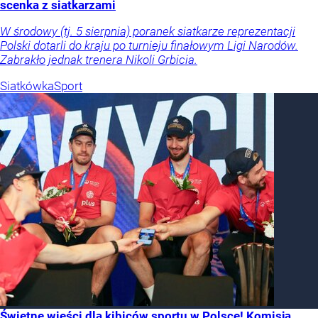
scenka z siatkarzami
W środowy (tj. 5 sierpnia) poranek siatkarze reprezentacji
Polski dotarli do kraju po turnieju finałowym Ligi Narodów.
Zabrakło jednak trenera Nikoli Grbicia.
Siatkówka
Sport
Świetne wieści dla kibiców sportu w Polsce! Komisja