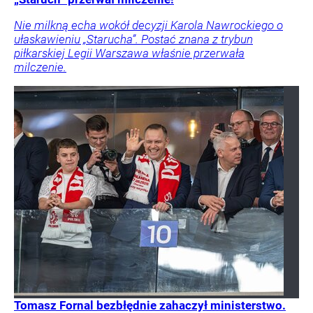
Nie milkną echa wokół decyzji Karola Nawrockiego o
ułaskawieniu „Starucha”. Postać znana z trybun
piłkarskiej Legii Warszawa właśnie przerwała
milczenie.
Tomasz Fornal bezbłędnie zahaczył ministerstwo.