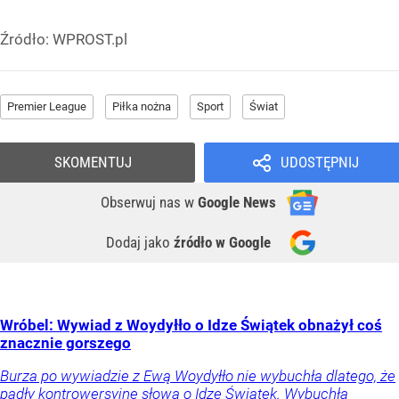
Źródło:
WPROST.pl
Premier League
Piłka nożna
Sport
Świat
SKOMENTUJ
UDOSTĘPNIJ
Obserwuj nas
w
Google News
Dodaj jako
źródło w Google
Wróbel: Wywiad z Woydyłło o Idze Świątek obnażył coś
znacznie gorszego
Burza po wywiadzie z Ewą Woydyłło nie wybuchła dlatego, że
padły kontrowersyjne słowa o Idze Świątek. Wybuchła