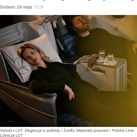
Dodano:
28
maja
10:28
Vistula x LOT: Elegancja w podróży
/ Źródło:
Materiały prasowe
/
Polskie Linie
Lotnicze LOT