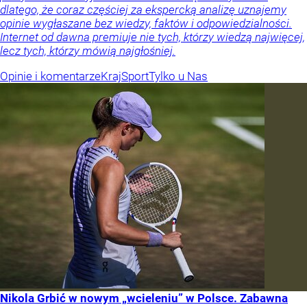
dlatego, że coraz częściej za ekspercką analizę uznajemy
opinie wygłaszane bez wiedzy, faktów i odpowiedzialności.
Internet od dawna premiuje nie tych, którzy wiedzą najwięcej,
lecz tych, którzy mówią najgłośniej.
Opinie i komentarze
Kraj
Sport
Tylko u Nas
Nikola Grbić w nowym „wcieleniu” w Polsce. Zabawna