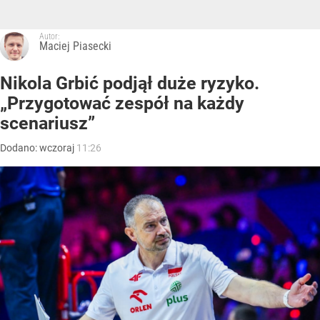
Autor:
Maciej Piasecki
Nikola Grbić podjął duże ryzyko.
„Przygotować zespół na każdy
scenariusz”
Dodano:
wczoraj
11:26