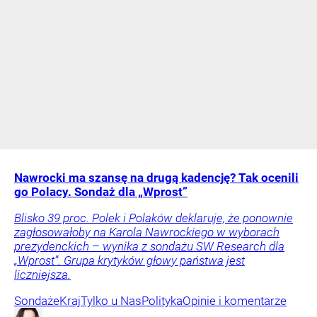
Nawrocki ma szansę na drugą kadencję? Tak ocenili
go Polacy. Sondaż dla „Wprost”
Blisko 39 proc. Polek i Polaków deklaruje, że ponownie
zagłosowałoby na Karola Nawrockiego w wyborach
prezydenckich – wynika z sondażu SW Research dla
„Wprost”. Grupa krytyków głowy państwa jest
liczniejsza.
Sondaże
Kraj
Tylko u Nas
Polityka
Opinie i komentarze