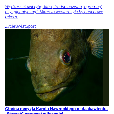
Wędkarz złowił rybę, którą trudno nazwać „ogromną”
czy „gigantyczną”. Mimo to wystarczyła by padł nowy
rekord.
Życie
Świat
Sport
Głośna decyzja Karola Nawrockiego o ułaskawieniu.
„Staruch” przerwał milczenie!