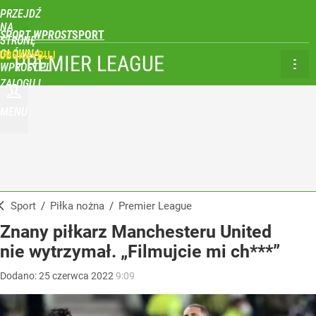
PRZEJDŹ
NA
SPORT WPROST
STRONĘ
GŁÓWNĄ
UBSKRYBUJ
PREMIER LEAGUE
WPROST.PL
ZALOGUJ
MENU
Sport
/
Piłka nożna
/
Premier League
Znany piłkarz Manchesteru United
nie wytrzymał. „Filmujcie mi ch***”
Dodano:
25
czerwca
2022
9:09