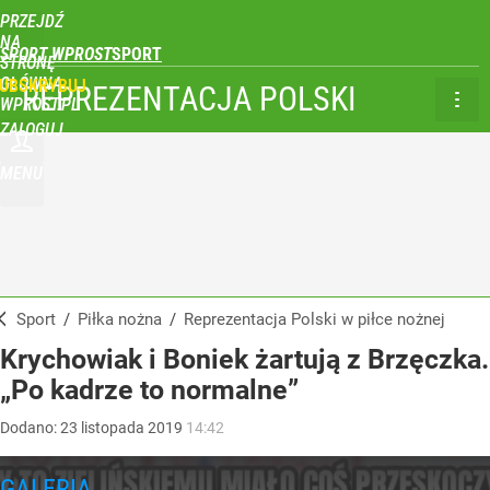
PRZEJDŹ
NA
SPORT WPROST
STRONĘ
GŁÓWNĄ
UBSKRYBUJ
REPREZENTACJA POLSKI
WPROST.PL
ZALOGUJ
MENU
Sport
/
Piłka nożna
/
Reprezentacja Polski w piłce nożnej
Krychowiak i Boniek żartują z Brzęczka.
„Po kadrze to normalne”
Dodano:
23
listopada
2019
14:42