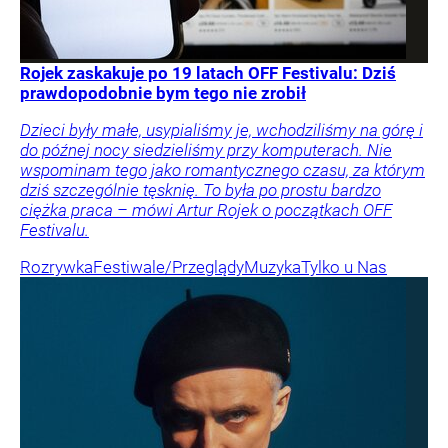
Rojek zaskakuje po 19 latach OFF Festivalu: Dziś
prawdopodobnie bym tego nie zrobił
Dzieci były małe, usypialiśmy je, wchodziliśmy na górę i
do późnej nocy siedzieliśmy przy komputerach. Nie
wspominam tego jako romantycznego czasu, za którym
dziś szczególnie tęsknię. To była po prostu bardzo
ciężka praca – mówi Artur Rojek o początkach OFF
Festivalu.
Rozrywka
Festiwale/Przeglądy
Muzyka
Tylko u Nas