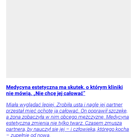
Medycyna estetyczna ma skutek, o którym kliniki
nie mówią. „Nie chcę jej całować”
Miała wyglądać lepiej. Zrobiła usta i nagle jej partner
przestał mieć ochotę ją całować. On poprawił szczękę,
a żona zobaczyła w nim obcego mężczyznę. Medycyna
estetyczna zmienia nie tylko twarz. Czasem zmusza
partnera, by nauczył się jej – i człowieka, którego kocha
– zupełnie od nowa.