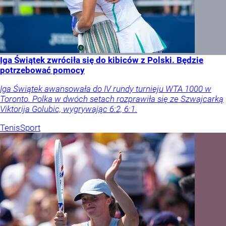
Iga Świątek zwróciła się do kibiców z Polski. Będzie
potrzebować pomocy
Iga Świątek awansowała do IV rundy turnieju WTA 1000 w
Toronto. Polka w dwóch setach rozprawiła się ze Szwajcarką
Viktorija Golubic, wygrywając 6:2, 6:1.
Tenis
Sport