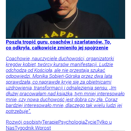
Poszła tropić guru, coachów i szarlatanów. To,
co odkryła, całkowicie zmieniło jej spojrzenie
Coachowie, nauczyciele duchowości, organizatorki
kręgów kobiet, twórcy kursów manifestacji. Ludzie
odchodzą od Kościoła, ale nie przestają szukać
odpowiedzi. Monika Sobień-Górska przez dwa lata
sprawdzała, co naprawdę kryje się za obietnicami
uzdrowienia, transformacji i odnalezienia sensu. „Im
dłużej pracowałam nad książką, tym mniej interesowało
mnie, czy nowa duchowość jest dobra czy zła. Coraz
bardziej interesowało mnie, dlaczego tak wielu ludzi jej
potrzebuje”.
Rozwój osobisty
Terapie
Psychologia
Życie
Tylko u
Nas
Tygodnik Wprost