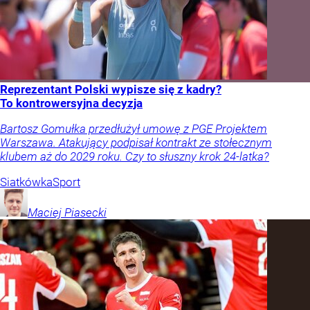
Reprezentant Polski wypisze się z kadry?
To kontrowersyjna decyzja
Bartosz Gomułka przedłużył umowę z PGE Projektem
Warszawa. Atakujący podpisał kontrakt ze stołecznym
klubem aż do 2029 roku. Czy to słuszny krok 24-latka?
Siatkówka
Sport
Maciej
Piasecki