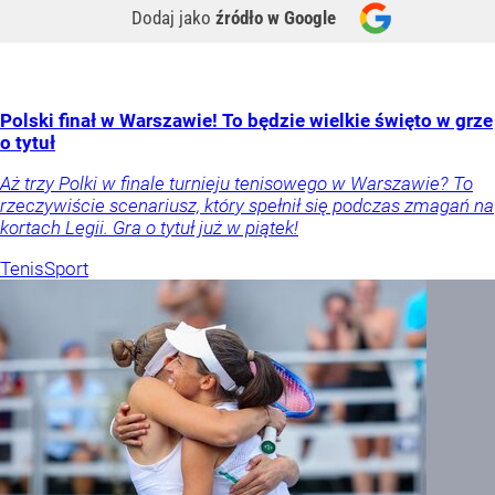
Dodaj jako
źródło w Google
Polski finał w Warszawie! To będzie wielkie święto w grze
o tytuł
Aż trzy Polki w finale turnieju tenisowego w Warszawie? To
rzeczywiście scenariusz, który spełnił się podczas zmagań na
kortach Legii. Gra o tytuł już w piątek!
Tenis
Sport