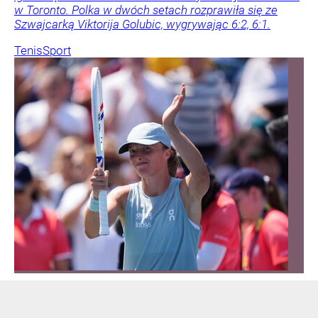
w Toronto. Polka w dwóch setach rozprawiła się ze
Szwajcarką Viktorija Golubic, wygrywając 6:2, 6:1.
Tenis
Sport