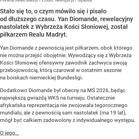
Piłkarze Realu Madryt
/ Źródło:
Newspix.pl
/
Sipausa
Stało się to, o czym mówiło się i pisało
od dłuższego czasu. Yan Diomande, rewelacyjny
nastolatek z Wybrzeża Kości Słoniowej, został
piłkarzem Realu Madryt.
Yan Diomande z pewnością jest piłkarzem, obok którego
nie można przejść obojętnie. Wywodzący się z Wybrzeża
Kości Słoniowej ofensywny zawodnik zachwyca swoją
przebojowością, którą czarował w ostatnim sezonie
na boiskach niemieckiej Bundesligi.
Dodatkowo Diomande był obecny na MŚ 2026, będąc
największą gwiazdą WKS na turnieju. Ostatecznie
afrykańska reprezentacja nie zwojowała tegorocznego
mundialu, ale z pewnością sam nastolatek (ma 19 lat),
mógł być całkiem zadowolony z indywidualnego występu.
O jego...