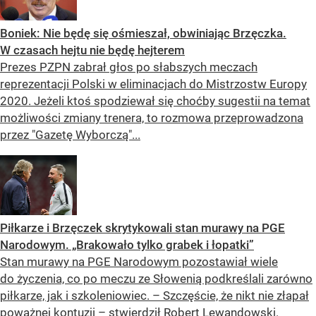
Boniek: Nie będę się ośmieszał, obwiniając Brzęczka.
W czasach hejtu nie będę hejterem
Prezes PZPN zabrał głos po słabszych meczach
reprezentacji Polski w eliminacjach do Mistrzostw Europy
2020. Jeżeli ktoś spodziewał się choćby sugestii na temat
możliwości zmiany trenera, to rozmowa przeprowadzona
przez "Gazetę Wyborczą"...
Piłkarze i Brzęczek skrytykowali stan murawy na PGE
Narodowym. „Brakowało tylko grabek i łopatki”
Stan murawy na PGE Narodowym pozostawiał wiele
do życzenia, co po meczu ze Słowenią podkreślali zarówno
piłkarze, jak i szkoleniowiec. – Szczęście, że nikt nie złapał
poważnej kontuzji – stwierdził Robert Lewandowski.