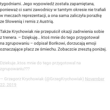
tygodniami. Jego wypowiedź została zapamiętana,
ponieważ ci sami zawodnicy w tamtym okresie nie trafiali
w meczach reprezentacji, a ona sama zaliczyła porażkę
ze Słowenią i remis z Austrią.
Także Krychowiak nie przepuścił okazji zadrwienia sobie
z trenera. – Dziękuję... ktoś mnie do tego przygotował
na zgrupowaniu – odpisał Bońkowi, dorzucają emoji
oznaczające płacz ze śmiechu. Zobaczcie zresztą poniżej.
Dziekuje..ktos mnie do tego przygotowal na
zgrupowaniu???
— Grzegorz Krychowiak (@GrzegKrychowiak)
November
22, 2019