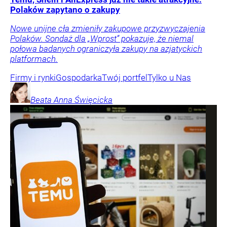
Polaków zapytano o zakupy
Nowe unijne cła zmieniły zakupowe przyzwyczajenia
Polaków. Sondaż dla „Wprost” pokazuje, że niemal
połowa badanych ograniczyła zakupy na azjatyckich
platformach.
Firmy i rynki
Gospodarka
Twój portfel
Tylko u Nas
Beata Anna
Święcicka