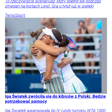
To rzeczywiście scenariusz, który spełnił się podczas
zmagań na kortach Legii. Gra o tytuł już w piątek!
Tenis
Sport
Iga Świątek zwróciła się do kibiców z Polski. Będzie
potrzebować pomocy
Iga Świątek awansowała do IV rundy turnieju WTA 1000