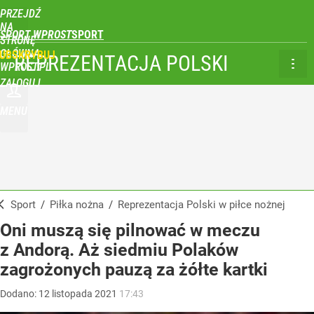
PRZEJDŹ
NA
SPORT WPROST
STRONĘ
GŁÓWNĄ
UBSKRYBUJ
REPREZENTACJA POLSKI
WPROST.PL
ZALOGUJ
MENU
Sport
/
Piłka nożna
/
Reprezentacja Polski w piłce nożnej
Oni muszą się pilnować w meczu
z Andorą. Aż siedmiu Polaków
zagrożonych pauzą za żółte kartki
Dodano:
12
listopada
2021
17:43