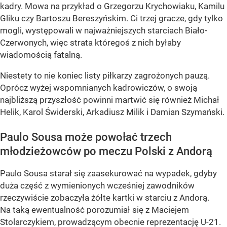
kadry. Mowa na przykład o Grzegorzu Krychowiaku, Kamilu
Gliku czy Bartoszu Bereszyńskim. Ci trzej gracze, gdy tylko
mogli, występowali w najważniejszych starciach Biało-
Czerwonych, więc strata któregoś z nich byłaby
wiadomością fatalną.
Niestety to nie koniec listy piłkarzy zagrożonych pauzą.
Oprócz wyżej wspomnianych kadrowiczów, o swoją
najbliższą przyszłość powinni martwić się również Michał
Helik, Karol Świderski, Arkadiusz Milik i Damian Szymański.
Paulo Sousa może powołać trzech
młodzieżowców po meczu Polski z Andorą
Paulo Sousa starał się zaasekurować na wypadek, gdyby
duża część z wymienionych wcześniej zawodników
rzeczywiście zobaczyła żółte kartki w starciu z Andorą.
Na taką ewentualność porozumiał się z Maciejem
Stolarczykiem, prowadzącym obecnie reprezentację U-21.