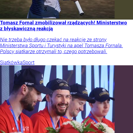
Tomasz Fornal zmobilizował rządzących! Ministerstwo
z błyskawiczną reakcją
Nie trzeba było długo czekać na reakcję ze strony
Ministerstwa Sportu i Turystyki na apel Tomasza Fornala.
Polscy siatkarze otrzymali to, czego potrzebowali.
Siatkówka
Sport