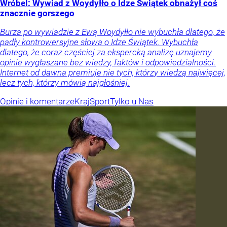
Wróbel: Wywiad z Woydyłło o Idze Świątek obnażył coś
znacznie gorszego
Burza po wywiadzie z Ewą Woydyłło nie wybuchła dlatego, że
padły kontrowersyjne słowa o Idze Świątek. Wybuchła
dlatego, że coraz częściej za ekspercką analizę uznajemy
opinie wygłaszane bez wiedzy, faktów i odpowiedzialności.
Internet od dawna premiuje nie tych, którzy wiedzą najwięcej,
lecz tych, którzy mówią najgłośniej.
Opinie i komentarze
Kraj
Sport
Tylko u Nas