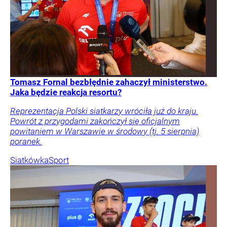
Tomasz Fornal bezbłędnie zahaczył ministerstwo.
Jaka będzie reakcja resortu?
Reprezentacja Polski siatkarzy wróciła już do kraju.
Powrót z przygodami zakończył się oficjalnym
powitaniem w Warszawie w środowy (tj. 5 sierpnia)
poranek.
Siatkówka
Sport