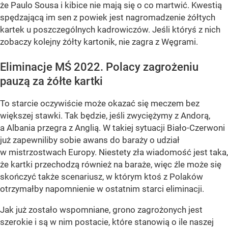
że Paulo Sousa i kibice nie mają się o co martwić. Kwestią
spędzającą im sen z powiek jest nagromadzenie żółtych
kartek u poszczególnych kadrowiczów. Jeśli któryś z nich
zobaczy kolejny żółty kartonik, nie zagra z Węgrami.
Eliminacje MŚ 2022. Polacy zagrożeniu
pauzą za żółte kartki
To starcie oczywiście może okazać się meczem bez
większej stawki. Tak będzie, jeśli zwyciężymy z Andorą,
a Albania przegra z Anglią. W takiej sytuacji Biało-Czerwoni
już zapewniliby sobie awans do baraży o udział
w mistrzostwach Europy. Niestety zła wiadomość jest taka,
że kartki przechodzą również na baraże, więc źle może się
skończyć także scenariusz, w którym ktoś z Polaków
otrzymałby napomnienie w ostatnim starci eliminacji.
Jak już zostało wspomniane, grono zagrożonych jest
szerokie i są w nim postacie, które stanowią o ile naszej