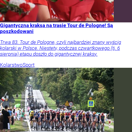
Gigantyczna kraksa na trasie Tour de Pologne! Są
poszkodowani
Trwa 83. Tour de Pologne, czyli najbardziej znany wyścig
kolarski w Polsce. Niestety, podczas czwartkowego (tj. 6
sierpnia) etapu doszło do gigantycznej kraksy.
Kolarstwo
Sport