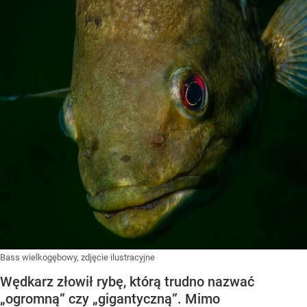
Bass wielkogębowy, zdjęcie ilustracyjne
Wędkarz złowił rybę, którą trudno nazwać
„ogromną” czy „gigantyczną”. Mimo