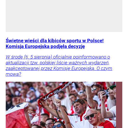
Świetne wieści dla kibiców sportu w Polsce!
Komisja Europejska podjęła decyzję
W środę (tj. 5 sierpnia) oficjalnie poinformowano o
aktualizacji tzw. polskiej liście ważnych wydarzeń,
zaakceptowanej przez Komisję Europejską. O czym
mowa?