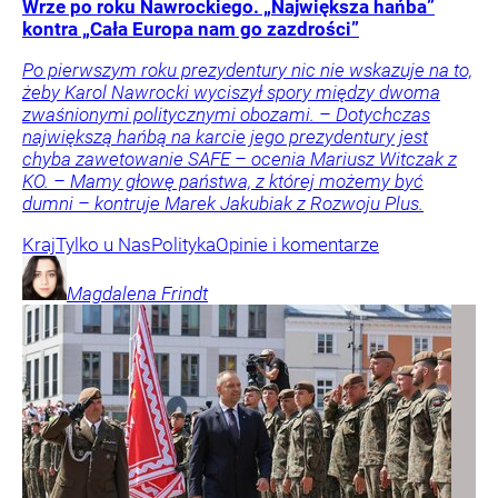
Wrze po roku Nawrockiego. „Największa hańba”
kontra „Cała Europa nam go zazdrości”
Po pierwszym roku prezydentury nic nie wskazuje na to,
żeby Karol Nawrocki wyciszył spory między dwoma
zwaśnionymi politycznymi obozami. – Dotychczas
największą hańbą na karcie jego prezydentury jest
chyba zawetowanie SAFE – ocenia Mariusz Witczak z
KO. – Mamy głowę państwa, z której możemy być
dumni – kontruje Marek Jakubiak z Rozwoju Plus.
Kraj
Tylko u Nas
Polityka
Opinie i komentarze
Magdalena
Frindt