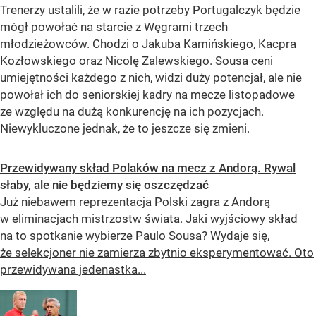
Trenerzy ustalili, że w razie potrzeby Portugalczyk będzie
mógł powołać na starcie z Węgrami trzech
młodzieżowców. Chodzi o Jakuba Kamińskiego, Kacpra
Kozłowskiego oraz Nicolę Zalewskiego. Sousa ceni
umiejętności każdego z nich, widzi duży potencjał, ale nie
powołał ich do seniorskiej kadry na mecze listopadowe
ze względu na dużą konkurencję na ich pozycjach.
Niewykluczone jednak, że to jeszcze się zmieni.
Przewidywany skład Polaków na mecz z Andorą. Rywal
słaby, ale nie będziemy się oszczędzać
Już niebawem reprezentacja Polski zagra z Andorą
w eliminacjach mistrzostw świata. Jaki wyjściowy skład
na to spotkanie wybierze Paulo Sousa? Wydaje się,
że selekcjoner nie zamierza zbytnio eksperymentować. Oto
przewidywana jedenastka...