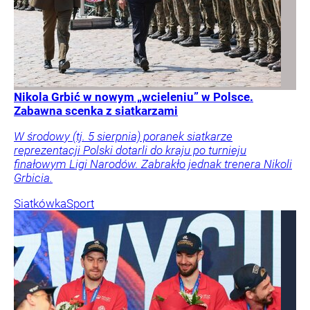
Nikola Grbić w nowym „wcieleniu” w Polsce.
Zabawna scenka z siatkarzami
W środowy (tj. 5 sierpnia) poranek siatkarze
reprezentacji Polski dotarli do kraju po turnieju
finałowym Ligi Narodów. Zabrakło jednak trenera Nikoli
Grbicia.
Siatkówka
Sport