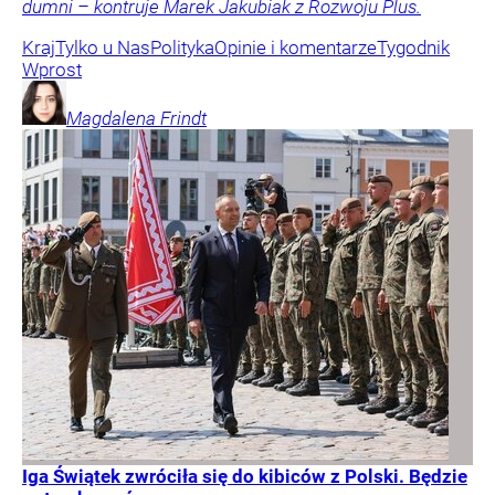
dumni – kontruje Marek Jakubiak z Rozwoju Plus.
Kraj
Tylko u Nas
Polityka
Opinie i komentarze
Tygodnik
Wprost
Magdalena
Frindt
Iga Świątek zwróciła się do kibiców z Polski. Będzie