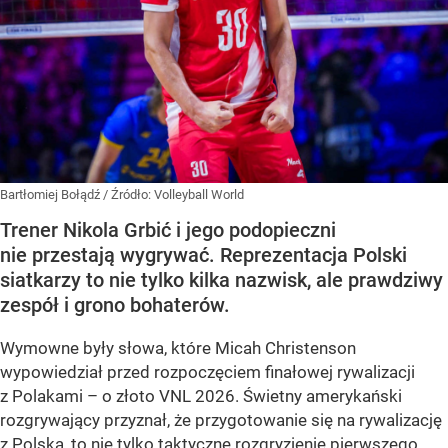
Bartłomiej Bołądź
/ Źródło:
Volleyball World
Trener Nikola Grbić i jego podopieczni
nie przestają wygrywać. Reprezentacja Polski
siatkarzy to nie tylko kilka nazwisk, ale prawdziwy
zespół i grono bohaterów.
Wymowne były słowa, które Micah Christenson
wypowiedział przed rozpoczęciem finałowej rywalizacji
z Polakami – o złoto VNL 2026. Świetny amerykański
rozgrywający przyznał, że przygotowanie się na rywalizację
z Polską, to nie tylko taktyczne rozgryzienie pierwszego