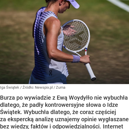
Iga Świątek
/ Źródło:
Newspix.pl
/
Zuma
Burza po wywiadzie z Ewą Woydyłło nie wybuchła
dlatego, że padły kontrowersyjne słowa o Idze
Świątek. Wybuchła dlatego, że coraz częściej
za ekspercką analizę uznajemy opinie wygłaszane
bez wiedzy, faktów i odpowiedzialności. Internet