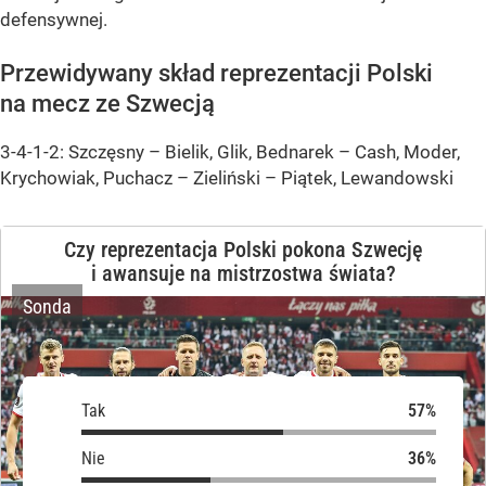
defensywnej.
Przewidywany skład reprezentacji Polski
na mecz ze Szwecją
3-4-1-2: Szczęsny – Bielik, Glik, Bednarek – Cash, Moder,
Krychowiak, Puchacz – Zieliński – Piątek, Lewandowski
Czy reprezentacja Polski pokona Szwecję
i awansuje na mistrzostwa świata?
Sonda
Tak
Tak
Nie