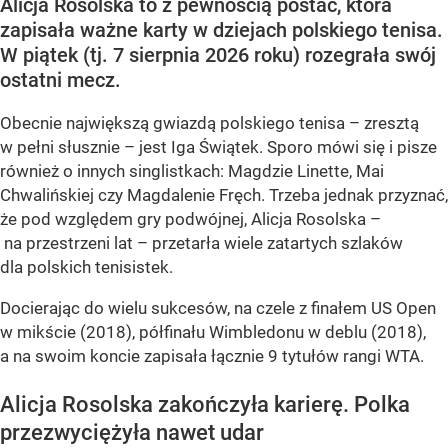
Alicja Rosolska to z pewnością postać, która
zapisała ważne karty w dziejach polskiego tenisa.
W piątek (tj. 7 sierpnia 2026 roku) rozegrała swój
ostatni mecz.
Obecnie największą gwiazdą polskiego tenisa – zresztą
w pełni słusznie – jest Iga Świątek. Sporo mówi się i pisze
również o innych singlistkach: Magdzie Linette, Mai
Chwalińskiej czy Magdalenie Fręch. Trzeba jednak przyznać,
że pod względem gry podwójnej, Alicja Rosolska –
na przestrzeni lat – przetarła wiele zatartych szlaków
dla polskich tenisistek.
Docierając do wielu sukcesów, na czele z finałem US Open
w mikście (2018), półfinału Wimbledonu w deblu (2018),
a na swoim koncie zapisała łącznie 9 tytułów rangi WTA.
Alicja Rosolska zakończyła karierę. Polka
przezwyciężyła nawet udar