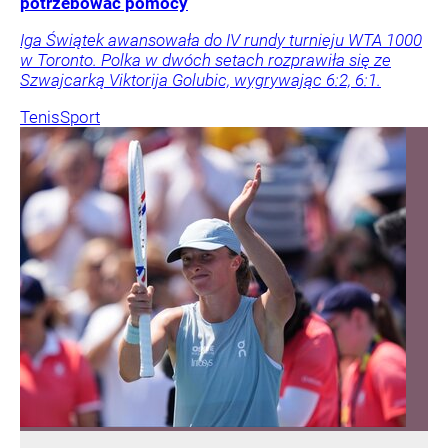
potrzebować pomocy
Iga Świątek awansowała do IV rundy turnieju WTA 1000
w Toronto. Polka w dwóch setach rozprawiła się ze
Szwajcarką Viktorija Golubic, wygrywając 6:2, 6:1.
Tenis
Sport