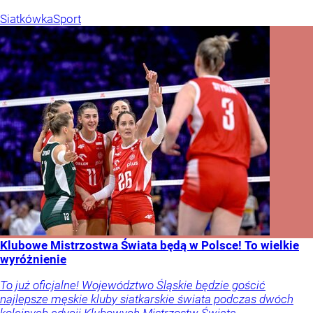
Siatkówka
Sport
Klubowe Mistrzostwa Świata będą w Polsce! To wielkie
wyróżnienie
To już oficjalne! Województwo Śląskie będzie gościć
najlepsze męskie kluby siatkarskie świata podczas dwóch
kolejnych edycji Klubowych Mistrzostw Świata.