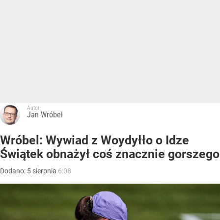
Autor:
Jan Wróbel
Wróbel: Wywiad z Woydyłło o Idze
Świątek obnażył coś znacznie gorszego
Dodano:
5
sierpnia
6:08