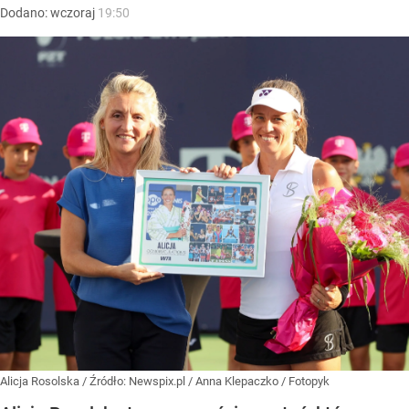
Dodano:
wczoraj
19:50
Alicja Rosolska
/ Źródło:
Newspix.pl
/
Anna Klepaczko / Fotopyk