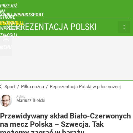
PRZEJDŹ
NA
SPORT WPROST
STRONĘ
GŁÓWNĄ
UBSKRYBUJ
REPREZENTACJA POLSKI
WPROST.PL
ZALOGUJ
MENU
Sport
/
Piłka nożna
/
Reprezentacja Polski w piłce nożnej
Autor:
Mariusz Bielski
Przewidywany skład Biało-Czerwonych
na mecz Polska – Szwecja. Tak
możemy zagrać w barażu