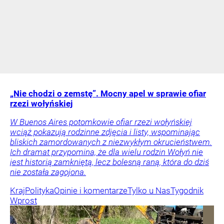
„Nie chodzi o zemstę”. Mocny apel w sprawie ofiar
rzezi wołyńskiej
W Buenos Aires potomkowie ofiar rzezi wołyńskiej
wciąż pokazują rodzinne zdjęcia i listy, wspominając
bliskich zamordowanych z niezwykłym okrucieństwem.
Ich dramat przypomina, że dla wielu rodzin Wołyń nie
jest historią zamkniętą, lecz bolesną raną, która do dziś
nie została zagojona.
Kraj
Polityka
Opinie i komentarze
Tylko u Nas
Tygodnik
Wprost