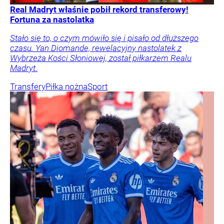
Real Madryt właśnie pobił rekord transferowy!
Fortuna za nastolatka
Stało się to, o czym mówiło się i pisało od dłuższego
czasu. Yan Diomande, rewelacyjny nastolatek z
Wybrzeża Kości Słoniowej, został piłkarzem Realu
Madryt.
Transfery
Piłka nożna
Sport