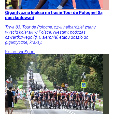
Gigantyczna kraksa na trasie Tour de Pologne! Są
poszkodowani
Trwa 83. Tour de Pologne, czyli najbardziej znany
wyścig kolarski w Polsce. Niestety, podczas
czwartkowego (tj. 6 sierpnia) etapu doszło do
gigantycznej kraksy.
Kolarstwo
Sport