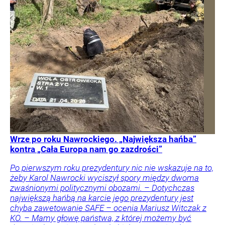
Wrze po roku Nawrockiego. „Największa hańba”
kontra „Cała Europa nam go zazdrości”
Po pierwszym roku prezydentury nic nie wskazuje na to,
żeby Karol Nawrocki wyciszył spory między dwoma
zwaśnionymi politycznymi obozami. – Dotychczas
największą hańbą na karcie jego prezydentury jest
chyba zawetowanie SAFE – ocenia Mariusz Witczak z
KO. – Mamy głowę państwa, z której możemy być