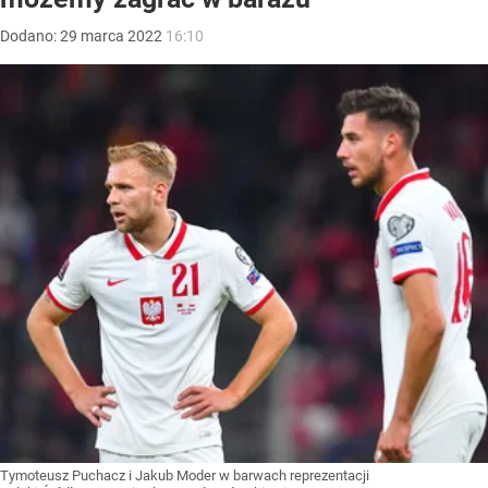
Dodano:
29
marca
2022
16:10
Tymoteusz Puchacz i Jakub Moder w barwach reprezentacji