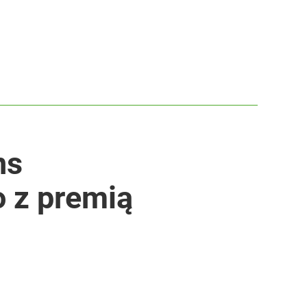
ns
o z premią