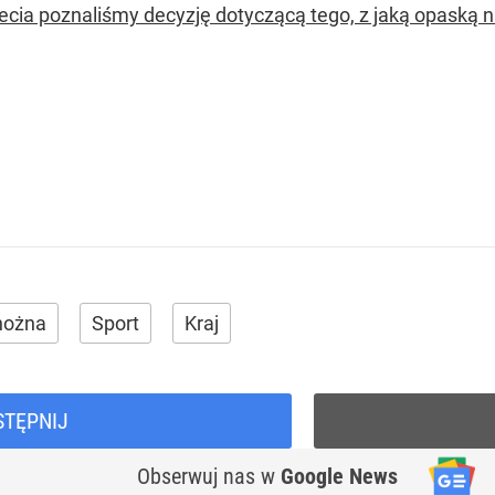
lecia poznaliśmy decyzję dotyczącą tego, z jaką opaską 
 nożna
Sport
Kraj
STĘPNIJ
Obserwuj nas
w
Google News