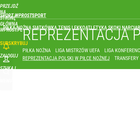
PRZEJDŹ
Udostępnij
0
Skomentuj
NA
SPORT WPROST
STRONĘ
GŁÓWNĄ
PIŁKA NOŻNA
SIATKÓWKA
TENIS
LEKKOATLETYKA
SKOKI NARCIAR
REPREZENTACJA 
WPROST.PL
SUBSKRYBUJ
PIŁKA NOŻNA
LIGA MISTRZÓW UEFA
LIGA KONFERENC
ZALOGUJ
REPREZENTACJA POLSKI W PIŁCE NOŻNEJ
TRANSFERY
SZUKAJ
MENU