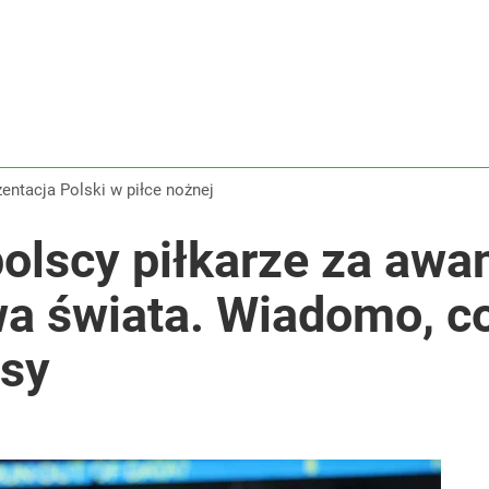
zentacja Polski w piłce nożnej
 polscy piłkarze za awa
wa świata. Wiadomo, c
usy