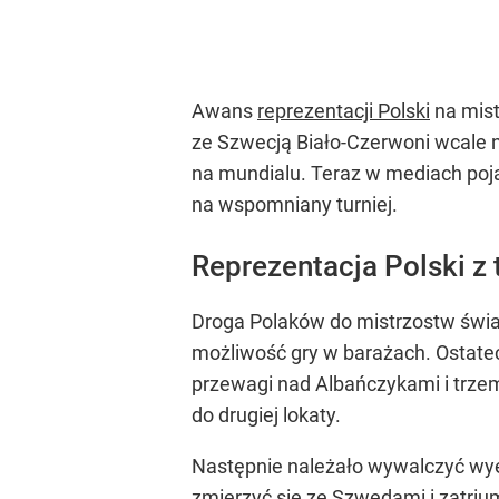
Awans
reprezentacji Polski
na mist
ze Szwecją Biało-Czerwoni wcale nie
na mundialu. Teraz w mediach pojaw
na wspomniany turniej.
Reprezentacja Polski z
Droga Polaków do mistrzostw świata
możliwość gry w barażach. Ostatec
przewagi nad Albańczykami i trze
do drugiej lokaty.
Następnie należało wywalczyć wy
zmierzyć się ze Szwedami i zatri