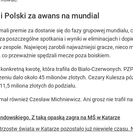
i Polski za awans na mundial
zymali premie za dostanie się do fazy grupowej mundial
a poszczególne spotkania i wyniki w eliminacjach i dopie
 zespole. Najwięcej zarobili najważniejsi gracze, nieco 
h, co przeważnie spędzali mecze poza boiskiem.
ł konkretną kwotę, która trafiła do Biało-Czerwonych. P
zeniu dało około 45 milionów złotych. Cezary Kulesza późn
1,5 miliona złotych do podziału.
ał również Czesław Michniewicz. Ani grosz nie trafił n
ndowskiego. Z taką opaską zagra na MŚ w Katarze
trzostw świata w Katarze pozostało już niewiele czasu.