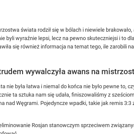
rzostwa świata rodził się w bólach i niewiele brakowało
 byli wyraźnie lepsi, lecz na pewno skuteczniejsi i to dl
iła się również informacja na temat tego, ile zarobili n
 trudem wywalczyła awans na mistrzos
 nie była łatwa i niemal do końca nie było pewne to, cz
znie ta sztuka nam się udała, finiszowaliśmy z sześci
ma nad Węgrami. Pojedyncze wpadki, takie jak remis 3:
eliminowanie Rosjan stanowczym sprzeciwem związanym 
umfować.