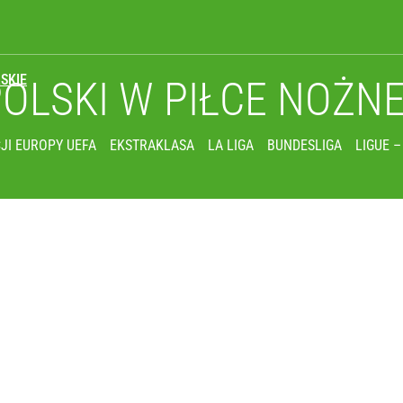
SKIE
POLSKI
W PIŁCE NOŻN
JI EUROPY UEFA
EKSTRAKLASA
LA LIGA
BUNDESLIGA
LIGUE –