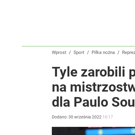
Wprost
/
Sport
/
Piłka nożna
/
Repre
Tyle zarobili
na mistrzost
dla Paulo So
Dodano:
30
września
2022
10:17