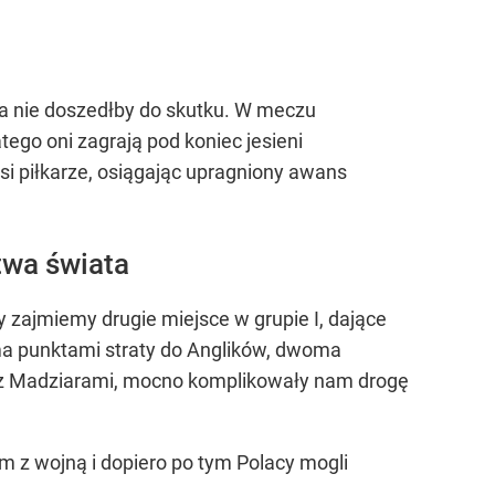
, a nie doszedłby do skutku. W meczu
atego oni zagrają pod koniec jesieni
asi piłkarze, osiągając upragniony awans
twa świata
y zajmiemy drugie miejsce w grupie I, dające
oma punktami straty do Anglików, dwoma
3 z Madziarami, mocno komplikowały nam drogę
z wojną i dopiero po tym Polacy mogli