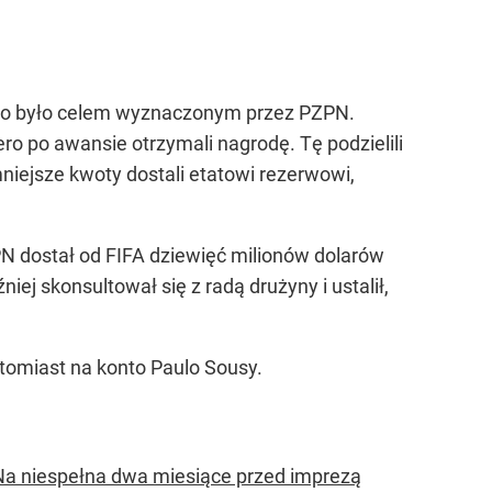
u, co było celem wyznaczonym przez PZPN.
ro po awansie otrzymali nagrodę. Tę podzielili
mniejsze kwoty dostali etatowi rezerwowi,
ZPN dostał od FIFA dziewięć milionów dolarów
iej skonsultował się z radą drużyny i ustalił,
atomiast na konto Paulo Sousy.
 Na niespełna dwa miesiące przed imprezą