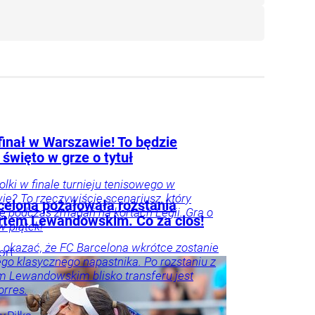
finał w Warszawie! To będzie
 święto w grze o tytuł
Polki w finale turnieju tenisowego w
e? To rzeczywiście scenariusz, który
celona pożałowała rozstania
się podczas zmagań na kortach Legii. Gra o
rtem Lewandowskim. Co za cios!
 w piątek!
 okazać, że FC Barcelona wkrótce zostanie
ort
ego klasycznego napastnika. Po rozstaniu z
 Lewandowskim blisko transferu jest
orres.