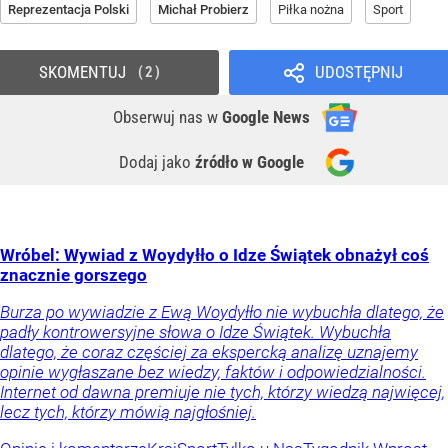
Reprezentacja Polski
Michał Probierz
Piłka nożna
Sport
SKOMENTUJ
UDOSTĘPNIJ
2
Obserwuj nas
w
Google News
Dodaj jako
źródło w Google
Wróbel: Wywiad z Woydyłło o Idze Świątek obnażył coś
znacznie gorszego
Burza po wywiadzie z Ewą Woydyłło nie wybuchła dlatego, że
padły kontrowersyjne słowa o Idze Świątek. Wybuchła
dlatego, że coraz częściej za ekspercką analizę uznajemy
opinie wygłaszane bez wiedzy, faktów i odpowiedzialności.
Internet od dawna premiuje nie tych, którzy wiedzą najwięcej,
lecz tych, którzy mówią najgłośniej.