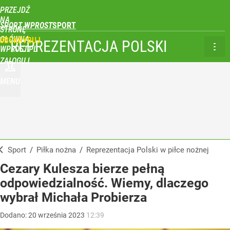
PRZEJDŹ
NA
SPORT WPROST
STRONĘ
GŁÓWNĄ
UBSKRYBUJ
REPREZENTACJA POLSKI
WPROST.PL
ZALOGUJ
MENU
Sport
/
Piłka nożna
/
Reprezentacja Polski w piłce nożnej
Cezary Kulesza bierze pełną
odpowiedzialność. Wiemy, dlaczego
wybrał Michała Probierza
Dodano:
20
września
2023
12:39