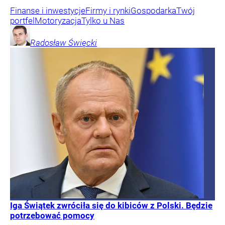
Finanse i inwestycje
Firmy i rynki
Gospodarka
Twój
portfel
Motoryzacja
Tylko u Nas
Radosław
Święcki
Iga Świątek zwróciła się do kibiców z Polski. Będzie
potrzebować pomocy