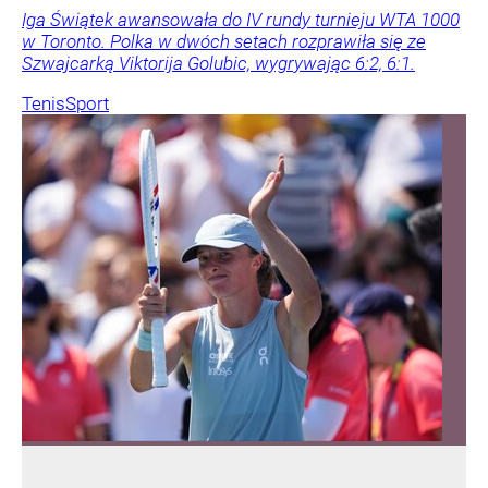
Iga Świątek awansowała do IV rundy turnieju WTA 1000
w Toronto. Polka w dwóch setach rozprawiła się ze
Szwajcarką Viktorija Golubic, wygrywając 6:2, 6:1.
Tenis
Sport