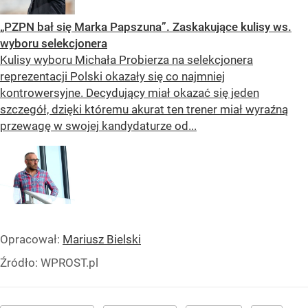
„PZPN bał się Marka Papszuna”. Zaskakujące kulisy ws.
wyboru selekcjonera
Kulisy wyboru Michała Probierza na selekcjonera
reprezentacji Polski okazały się co najmniej
kontrowersyjne. Decydujący miał okazać się jeden
szczegół, dzięki któremu akurat ten trener miał wyraźną
przewagę w swojej kandydaturze od...
Opracował:
Mariusz Bielski
Źródło:
WPROST.pl