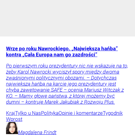
Wrze po roku Nawrockiego. „Największa hańba”
kontra „Cała Europa nam go zazdrości”
Po pierwszym roku prezydentury nic nie wskazuje na to,
żeby Karol Nawrocki wyciszył spory między dwoma
zwaśnionymi politycznymi obozami. – Dotychczas
największą hańbą na karcie jego prezydentury jest
chyba zawetowanie SAFE – ocenia Mariusz Witczak z
KO. – Mamy głowę państwa, z której możemy być
dumni – kontruje Marek Jakubiak z Rozwoju Plus.
Kraj
Tylko u Nas
Polityka
Opinie i komentarze
Tygodnik
Wprost
Magdalena
Frindt