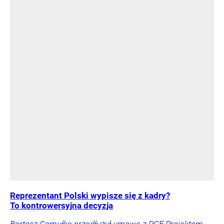
Reprezentant Polski wypisze się z kadry?
To kontrowersyjna decyzja
Bartosz Gomułka przedłużył umowę z PGE Projektem