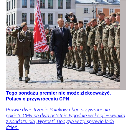
Tego sondażu premier nie może zlekceważyć.
Polacy o przywróceniu CPN
Prawie dwie trzecie Polaków chce przywrócenia
pakietu CPN na dwa ostatnie tygodnie wakacji – wynika
z sondażu dla „Wprost”. Decyzja w tej sprawie lada
dzień.