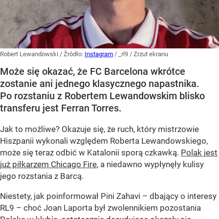
Robert Lewandowski
/ Źródło:
Instagram
/
_rl9 / Zrzut ekranu
Może się okazać, że FC Barcelona wkrótce
zostanie ani jednego klasycznego napastnika.
Po rozstaniu z Robertem Lewandowskim blisko
transferu jest Ferran Torres.
Jak to możliwe? Okazuje się, że ruch, który mistrzowie
Hiszpanii wykonali względem Roberta Lewandowskiego,
może się teraz odbić w Katalonii sporą czkawką.
Polak jest
już piłkarzem Chicago Fire
, a niedawno wypłynęły kulisy
jego rozstania z Barcą.
Niestety, jak poinformował Pini Zahavi – dbający o interesy
RL9 – choć Joan Laporta był zwolennikiem pozostania