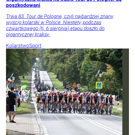
poszkodowani
Trwa 83. Tour de Pologne, czyli najbardziej znany
wyścig kolarski w Polsce. Niestety, podczas
czwartkowego (tj. 6 sierpnia) etapu doszło do
gigantycznej kraksy.
Kolarstwo
Sport