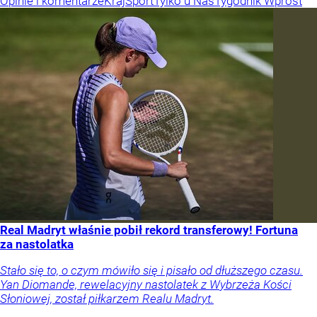
Opinie i komentarze
Kraj
Sport
Tylko u Nas
Tygodnik Wprost
Real Madryt właśnie pobił rekord transferowy! Fortuna
za nastolatka
Stało się to, o czym mówiło się i pisało od dłuższego czasu.
Yan Diomande, rewelacyjny nastolatek z Wybrzeża Kości
Słoniowej, został piłkarzem Realu Madryt.