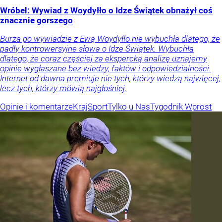
Wróbel: Wywiad z Woydyłło o Idze Świątek obnażył coś
znacznie gorszego
Burza po wywiadzie z Ewą Woydyłło nie wybuchła dlatego, że
padły kontrowersyjne słowa o Idze Świątek. Wybuchła
dlatego, że coraz częściej za ekspercką analizę uznajemy
opinie wygłaszane bez wiedzy, faktów i odpowiedzialności.
Internet od dawna premiuje nie tych, którzy wiedzą najwięcej,
lecz tych, którzy mówią najgłośniej.
Opinie i komentarze
Kraj
Sport
Tylko u Nas
Tygodnik Wprost