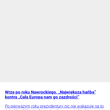
Wrze po roku Nawrockiego. „Największa hańba”
kontra „Cała Europa nam go zazdrości”
Po pierwszym roku prezydentury nic nie wskazuje na to,