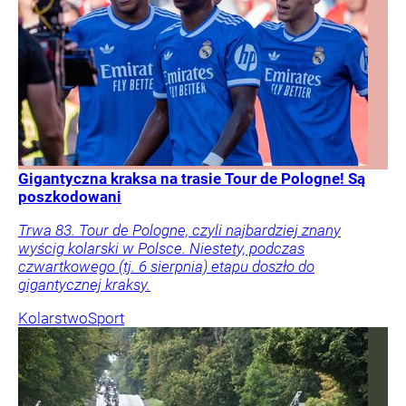
Gigantyczna kraksa na trasie Tour de Pologne! Są
poszkodowani
Trwa 83. Tour de Pologne, czyli najbardziej znany
wyścig kolarski w Polsce. Niestety, podczas
czwartkowego (tj. 6 sierpnia) etapu doszło do
gigantycznej kraksy.
Kolarstwo
Sport