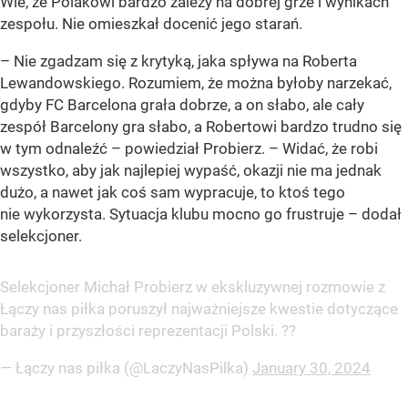
Wie, że Polakowi bardzo zależy na dobrej grze i wynikach
zespołu. Nie omieszkał docenić jego starań.
– Nie zgadzam się z krytyką, jaka spływa na Roberta
Lewandowskiego. Rozumiem, że można byłoby narzekać,
gdyby FC Barcelona grała dobrze, a on słabo, ale cały
zespół Barcelony gra słabo, a Robertowi bardzo trudno się
w tym odnaleźć – powiedział Probierz. – Widać, że robi
wszystko, aby jak najlepiej wypaść, okazji nie ma jednak
dużo, a nawet jak coś sam wypracuje, to ktoś tego
nie wykorzysta. Sytuacja klubu mocno go frustruje – dodał
selekcjoner.
Selekcjoner Michał Probierz w ekskluzywnej rozmowie z
Łączy nas piłka poruszył najważniejsze kwestie dotyczące
baraży i przyszłości reprezentacji Polski. ??
— Łączy nas piłka (@LaczyNasPilka)
January 30, 2024