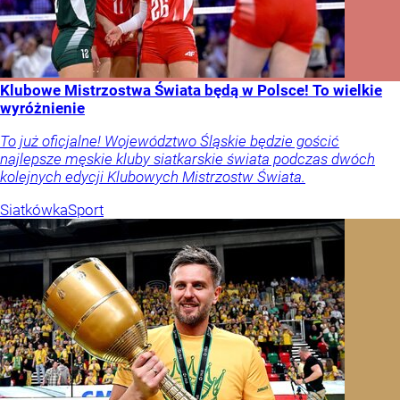
Klubowe Mistrzostwa Świata będą w Polsce! To wielkie
wyróżnienie
To już oficjalne! Województwo Śląskie będzie gościć
najlepsze męskie kluby siatkarskie świata podczas dwóch
kolejnych edycji Klubowych Mistrzostw Świata.
Siatkówka
Sport