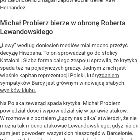
po zakończeniu zmagań zapowiedział trener Xavi
Hernandez.
Michał Probierz bierze w obronę Roberta
Lewandowskiego
„Lewy” według doniesień mediów miał mocno przeżyć
decyzję Hiszpana. To on sprowadzał go do stolicy
Katalonii. Słaba forma całego zespołu sprawiła, że krytyka
spada też na pojedynczych graczy. Jednym z nich jest
właśnie kapitan reprezentacji Polski, który
zdaniem
sympatyków Barcy jest głównym winowajcą słabych
wyników klubu.
Na Polaka zewsząd spada krytyka. Michał Probierz
powiedział dość i wypowiedział się w sprawie ataków.
W rozmowie z portalem „Łączy nas piłka” stwierdził, że nie
można tak mocno atakować Lewandowskiego, gdyż nie on
sam jest powodem wszystkich nieszczęść w Barcelonie.