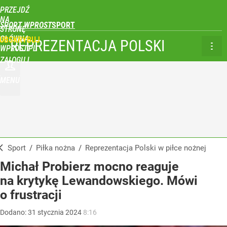
PRZEJDŹ
NA
SPORT WPROST
STRONĘ
GŁÓWNĄ
UBSKRYBUJ
REPREZENTACJA POLSKI
WPROST.PL
ZALOGUJ
MENU
Sport
/
Piłka nożna
/
Reprezentacja Polski w piłce nożnej
Michał Probierz mocno reaguje
na krytykę Lewandowskiego. Mówi
o frustracji
Dodano:
31
stycznia
2024
8:16