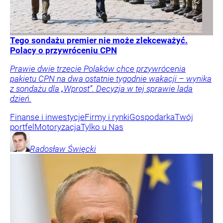
Tego sondażu premier nie może zlekceważyć.
Polacy o przywróceniu CPN
Prawie dwie trzecie Polaków chce przywrócenia
pakietu CPN na dwa ostatnie tygodnie wakacji – wynika
z sondażu dla „Wprost”. Decyzja w tej sprawie lada
dzień.
Finanse i inwestycje
Firmy i rynki
Gospodarka
Twój
portfel
Motoryzacja
Tylko u Nas
Radosław
Święcki