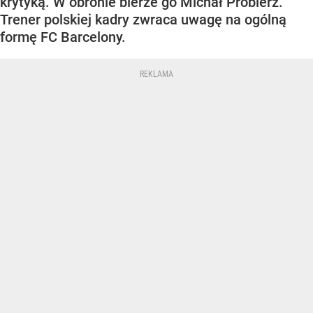
krytyką. W obronie bierze go Michał Probierz.
Trener polskiej kadry zwraca uwagę na ogólną
formę FC Barcelony.