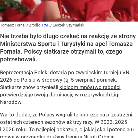
Tomasz Fornal
/ Źródło:
PAP
/
Leszek Szymański
Nie trzeba było długo czekać na reakcję ze strony
Ministerstwa Sportu i Turystyki na apel Tomasza
Fornala. Polscy siatkarze otrzymali to, czego
potrzebowali.
Reprezentacja Polski dotarła po zwycięskim turnieju VNL
2026 do Polski w środowy (tj. 5 sierpnia) poranek.
Siatkarze znów przynieśli
kibicom mnóstwo radości
,
potwierdzając swoją dominację w rozgrywkach Ligi
Narodów.
Warto dodać, że Polacy wygrali tę imprezę na przestrzeni
ostatnich czterech sezonów aż trzy razy. W 2023, 2025
i 2026 roku. To najlepiej pokazuje, o jakiej skali potencjału
mowa w przypadku drużyny trenera Nikoli Grbicia.