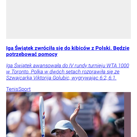
Iga Świątek zwróciła się do kibiców z Polski. Będzie
potrzebować pomocy
Iga Świątek awansowała do IV rundy turnieju WTA 1000
w Toronto. Polka w dwóch setach rozprawiła się ze
Szwajcarką Viktorija Golubic, wygrywając 6:2, 6:1.
Tenis
Sport