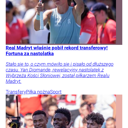
Real Madryt właśnie pobił rekord transferowy!
Fortuna za nastolatka
Stało się to, o czym mówiło się i pisało od dłuższego
czasu. Yan Diomande, rewelacyjny nastolatek z
Wybrzeża Kości Słoniowej, został piłkarzem Realu
Madryt.
Transfery
Piłka nożna
Sport