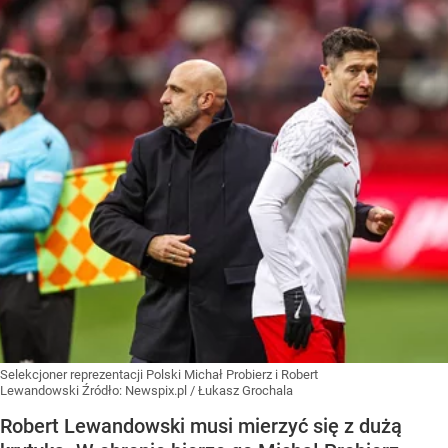
Selekcjoner reprezentacji Polski Michał Probierz i Robert
Lewandowski
Źródło:
Newspix.pl
/
Łukasz Grochala
Robert Lewandowski musi mierzyć się z dużą