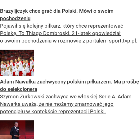
Brazylijczyk chce grać dla Polski. Mówi o swoim
pochodzeniu
Pojawił się kolejny piłkarz, który chce reprezentować
Polskę. To Thiago Dombroski. 21-latek opowiedział
o swoim pochodzeniu w rozmowie z portalem sport.tvp.pl.
Adam Nawałka zachwycony polskim piłkarzem. Ma prośbę
do selekcjonera
Szymon Żurkowski zachwyca we włoskiej Serie A. Adam
Nawałka uważa, że nie możemy zmarnować jego
potencjału w kontekście reprezentacji Polski.