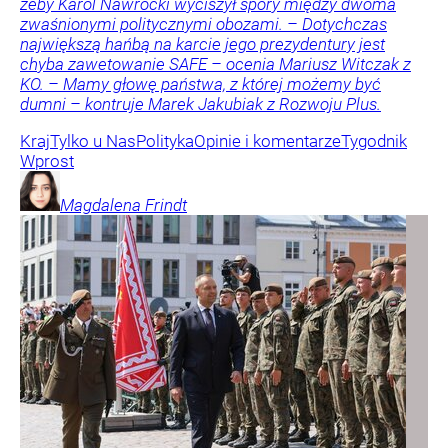
żeby Karol Nawrocki wyciszył spory między dwoma
zwaśnionymi politycznymi obozami. – Dotychczas
największą hańbą na karcie jego prezydentury jest
chyba zawetowanie SAFE – ocenia Mariusz Witczak z
KO. – Mamy głowę państwa, z której możemy być
dumni – kontruje Marek Jakubiak z Rozwoju Plus.
Kraj
Tylko u Nas
Polityka
Opinie i komentarze
Tygodnik
Wprost
Magdalena
Frindt