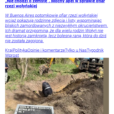
„Nie chodzi o zemstę”. Mocny apel w sprawie ofiar
rzezi wołyńskiej
W Buenos Aires potomkowie ofiar rzezi wołyńskiej
wciąż pokazują rodzinne zdjęcia i listy, wspominając
bliskich zamordowanych z niezwykłym okrucieństwem.
Ich dramat przypomina, że dla wielu rodzin Wołyń nie
jest historią zamkniętą, lecz bolesną raną, która do dziś
nie została zagojona.
Kraj
Polityka
Opinie i komentarze
Tylko u Nas
Tygodnik
Wprost