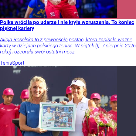
Polka wróciła po udarze i nie kryła wzruszenia. To koniec
pięknej kariery
Alicja Rosolska to z pewnością postać, która zapisała ważne
karty w dziejach polskiego tenisa. W piątek (tj. 7 sierpnia 2026
roku) rozegrała swój ostatni mecz.
Tenis
Sport