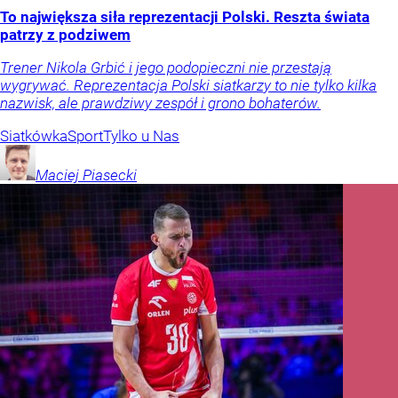
To największa siła reprezentacji Polski. Reszta świata
patrzy z podziwem
Trener Nikola Grbić i jego podopieczni nie przestają
wygrywać. Reprezentacja Polski siatkarzy to nie tylko kilka
nazwisk, ale prawdziwy zespół i grono bohaterów.
Siatkówka
Sport
Tylko u Nas
Maciej
Piasecki