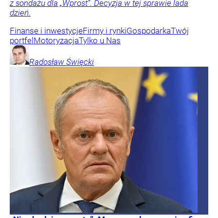
z sondażu dla „Wprost”. Decyzja w tej sprawie lada
dzień.
Finanse i inwestycje
Firmy i rynki
Gospodarka
Twój
portfel
Motoryzacja
Tylko u Nas
Radosław
Święcki