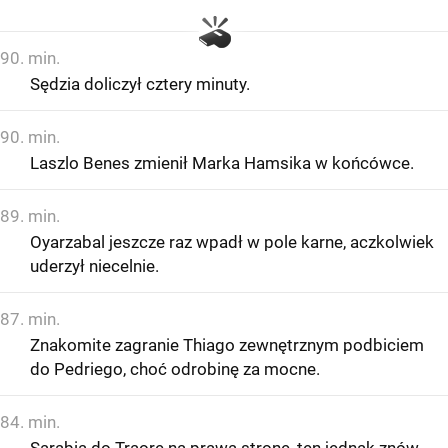
90. min.
Sędzia doliczył cztery minuty.
90. min.
Laszlo Benes zmienił Marka Hamsika w końcówce.
89. min.
Oyarzabal jeszcze raz wpadł w pole karne, aczkolwiek
uderzył niecelnie.
87. min.
Znakomite zagranie Thiago zewnętrznym podbiciem
do Pedriego, choć odrobinę za mocne.
84. min.