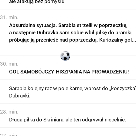
ale atakują bez pomysłu.
31. min.
Absurdalna sytuacja. Sarabia strzelił w poprzeczkę,
a następnie Dubravka sam sobie wbił piłkę do bramki,
próbując ją przenieść nad poprzeczką. Kuriozalny gol..
30. min.
GOL SAMOBÓJCZY, HISZPANIA NA PROWADZENIU!
Sarabia kolejny raz w pole karne, wprost do „koszyczka
Dubravki.
28. min.
Długa piłka do Skriniara, ale ten odgrywał niecelnie.
27. min.