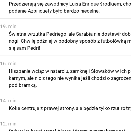
Przedzierają się zawodnicy Luisa Enrique środkiem, ch
podanie Azpilicuety było bardzo niecelne.
19. min.
Świetna wrzutka Pedriego, ale Sarabia nie dostawił dob
nogi. Chwilę później w podobny sposób z futbolówką m
się sam Pedri!
16. min.
Hiszpanie wciąż w natarciu, zamknęli Słowaków w ich p
karnym, ale nic z tego nie wynika jeśli chodzi o zagrożen
pod bramką.
14. min.
Koke centruje z prawej strony, ale będzie tylko rzut rożn
12. min.