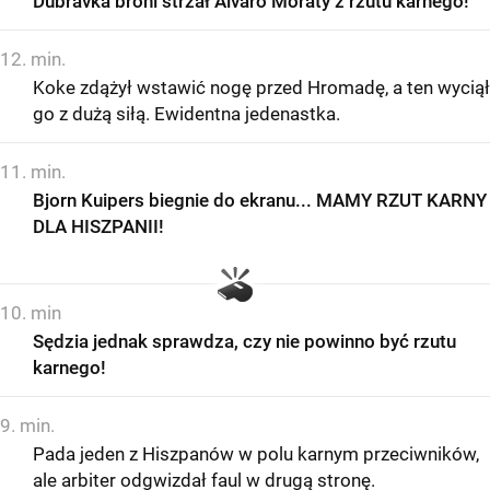
Dubravka broni strzał Alvaro Moraty z rzutu karnego!
12. min.
Koke zdążył wstawić nogę przed Hromadę, a ten wyciął
go z dużą siłą. Ewidentna jedenastka.
11. min.
Bjorn Kuipers biegnie do ekranu... MAMY RZUT KARNY
DLA HISZPANII!
10. min
Sędzia jednak sprawdza, czy nie powinno być rzutu
karnego!
9. min.
Pada jeden z Hiszpanów w polu karnym przeciwników,
ale arbiter odgwizdał faul w drugą stronę.