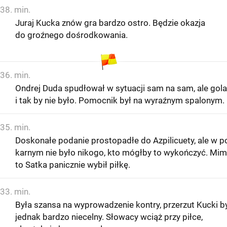
38. min.
Juraj Kucka znów gra bardzo ostro. Będzie okazja
do groźnego dośrodkowania.
36. min.
Ondrej Duda spudłował w sytuacji sam na sam, ale gola
i tak by nie było. Pomocnik był na wyraźnym spalonym.
35. min.
Doskonałe podanie prostopadłe do Azpilicuety, ale w p
karnym nie było nikogo, kto mógłby to wykończyć. Mi
to Satka panicznie wybił piłkę.
33. min.
Była szansa na wyprowadzenie kontry, przerzut Kucki b
jednak bardzo niecelny. Słowacy wciąż przy piłce,