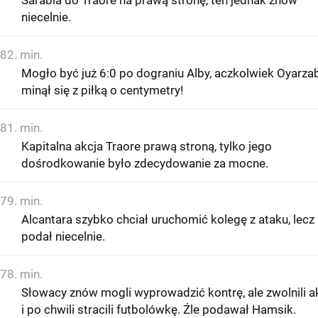
Sarabia do Traore na prawą stronę, ten jednak znów
niecelnie.
82. min.
Mogło być już 6:0 po dograniu Alby, aczkolwiek Oyarza
minął się z piłką o centymetry!
81. min.
Kapitalna akcja Traore prawą stroną, tylko jego
dośrodkowanie było zdecydowanie za mocne.
79. min.
Alcantara szybko chciał uruchomić kolegę z ataku, lecz
podał niecelnie.
78. min.
Słowacy znów mogli wyprowadzić kontrę, ale zwolnili a
i po chwili stracili futbolówkę. Źle podawał Hamsik.