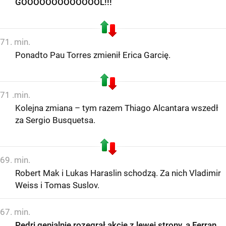
GOOOOOOOOOOOOOL!!!
71. min.
Ponadto Pau Torres zmienił Erica Garcię.
71 .min.
Kolejna zmiana – tym razem Thiago Alcantara wszedł
za Sergio Busquetsa.
69. min.
Robert Mak i Lukas Haraslin schodzą. Za nich Vladimir
Weiss i Tomas Suslov.
67. min.
Pedri genialnie rozegrał akcję z lewej strony, a Ferran