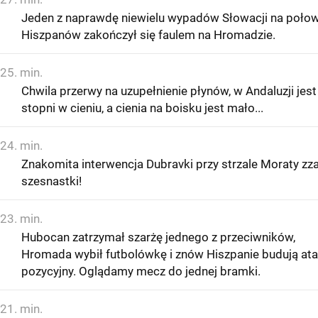
Jeden z naprawdę niewielu wypadów Słowacji na poło
Hiszpanów zakończył się faulem na Hromadzie.
25. min.
Chwila przerwy na uzupełnienie płynów, w Andaluzji jest
stopni w cieniu, a cienia na boisku jest mało...
24. min.
Znakomita interwencja Dubravki przy strzale Moraty zz
szesnastki!
23. min.
Hubocan zatrzymał szarżę jednego z przeciwników,
Hromada wybił futbolówkę i znów Hiszpanie budują at
pozycyjny. Oglądamy mecz do jednej bramki.
21. min.