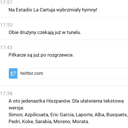
17:57
Na Estadio La Cartuja wybrzmiały hymny!
17:53
Obie drużyny czekają już w tunelu.
17:43
Piłkarze są już po rozgrzewce.
twitter.com
17:38
A oto jedenastka Hiszpanów. Dla ułatwienia tekstowa
wersja:
Simon; Azpilicueta, Eric Garcia, Laporte, Alba, Busquets,
Pedri, Koke, Sarabia, Moreno, Morata.