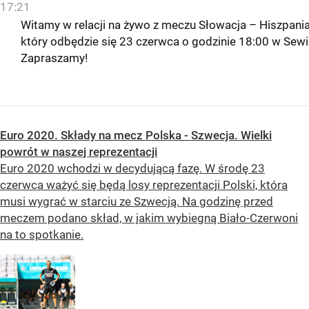
17:21
Witamy w relacji na żywo z meczu Słowacja – Hiszpania
który odbędzie się 23 czerwca o godzinie 18:00 w Sewill
Zapraszamy!
Euro 2020. Składy na mecz Polska - Szwecja. Wielki
powrót w naszej reprezentacji
Euro 2020 wchodzi w decydującą fazę. W środę 23
czerwca ważyć się będą losy reprezentacji Polski, która
musi wygrać w starciu ze Szwecją. Na godzinę przed
meczem podano skład, w jakim wybiegną Biało-Czerwoni
na to spotkanie.