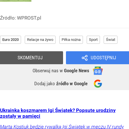
Źródło:
WPROST.pl
Euro 2020
Relacje na żywo
Piłka nożna
Sport
Świat
SKOMENTUJ
UDOSTĘPNIJ
Obserwuj nas
w
Google News
Dodaj jako
źródło w Google
Ukrainka koszmarem Igi Świątek? Popsute urodziny
zostały w pamięci
Marta Kostiuk będzie rywalką Igi Świątek w meczu IV rundy