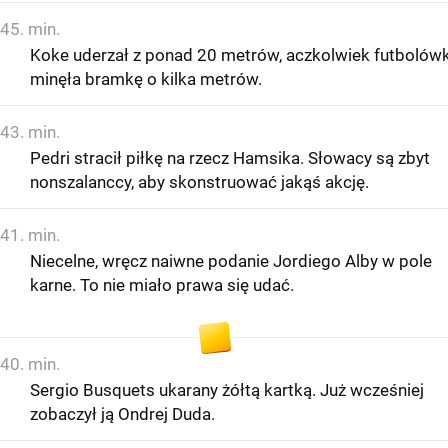
45. min.
Koke uderzał z ponad 20 metrów, aczkolwiek futbolów
minęła bramkę o kilka metrów.
43. min.
Pedri stracił piłkę na rzecz Hamsika. Słowacy są zbyt
nonszalanccy, aby skonstruować jakąś akcję.
41. min.
Niecelne, wręcz naiwne podanie Jordiego Alby w pole
karne. To nie miało prawa się udać.
40. min.
Sergio Busquets ukarany żółtą kartką. Już wcześniej
zobaczył ją Ondrej Duda.