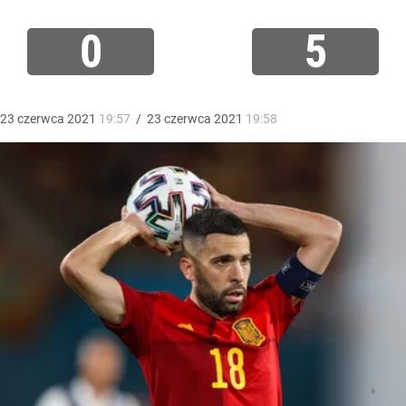
0
5
23
czerwca
2021
19:57
/
23
czerwca
2021
19:58