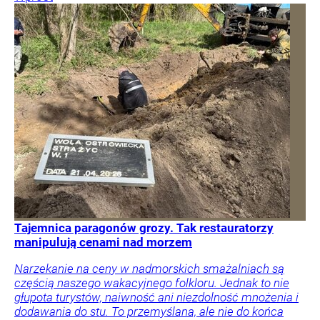
Tajemnica paragonów grozy. Tak restauratorzy
manipulują cenami nad morzem
Narzekanie na ceny w nadmorskich smażalniach są
częścią naszego wakacyjnego folkloru. Jednak to nie
głupota turystów, naiwność ani niezdolność mnożenia i
dodawania do stu. To przemyślana, ale nie do końca