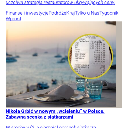
uczciwa strategia restauratorów ukrywających ceny.
Finanse i inwestycje
Podróże
Kraj
Tylko u Nas
Tygodnik
Wprost
Nikola Grbić w nowym „wcieleniu” w Polsce.
Zabawna scenka z siatkarzami
W środowy (tj. 5 sierpnia) poranek siatkarze