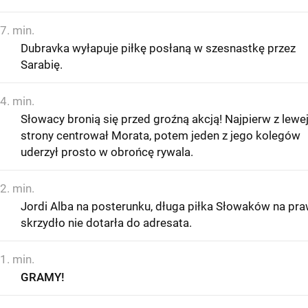
7. min.
Dubravka wyłapuje piłkę posłaną w szesnastkę przez
Sarabię.
4. min.
Słowacy bronią się przed groźną akcją! Najpierw z lewe
strony centrował Morata, potem jeden z jego kolegów
uderzył prosto w obrońcę rywala.
2. min.
Jordi Alba na posterunku, długa piłka Słowaków na pr
skrzydło nie dotarła do adresata.
1. min.
GRAMY!