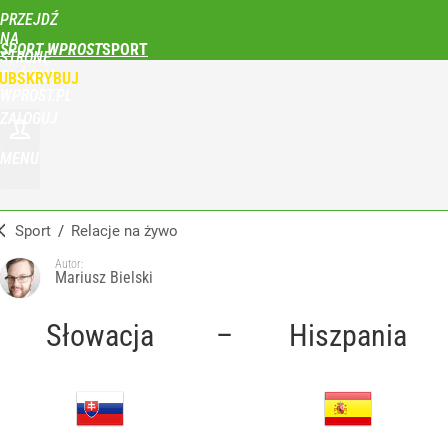
PRZEJDŹ
NA
SPORT WPROST
STRONĘ
GŁÓWNĄ
UBSKRYBUJ
WPROST.PL
ZALOGUJ
MENU
Sport
/
Relacje na żywo
Autor:
Mariusz Bielski
Słowacja
–
Hiszpania