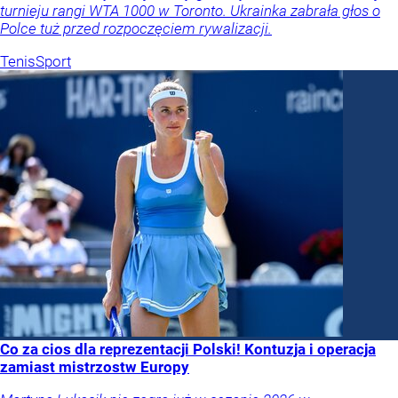
turnieju rangi WTA 1000 w Toronto. Ukrainka zabrała głos o
Polce tuż przed rozpoczęciem rywalizacji.
Tenis
Sport
Co za cios dla reprezentacji Polski! Kontuzja i operacja
zamiast mistrzostw Europy