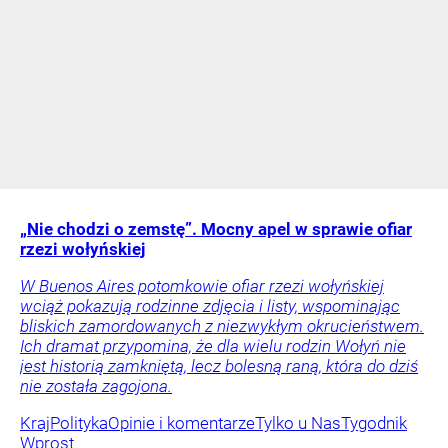
„Nie chodzi o zemstę”. Mocny apel w sprawie ofiar
rzezi wołyńskiej
W Buenos Aires potomkowie ofiar rzezi wołyńskiej
wciąż pokazują rodzinne zdjęcia i listy, wspominając
bliskich zamordowanych z niezwykłym okrucieństwem.
Ich dramat przypomina, że dla wielu rodzin Wołyń nie
jest historią zamkniętą, lecz bolesną raną, która do dziś
nie została zagojona.
Kraj
Polityka
Opinie i komentarze
Tylko u Nas
Tygodnik
Wprost