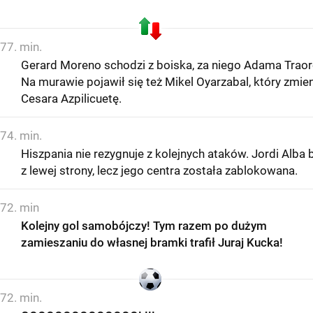
77. min.
Gerard Moreno schodzi z boiska, za niego Adama Traor
Na murawie pojawił się też Mikel Oyarzabal, który zmien
Cesara Azpilicuetę.
74. min.
Hiszpania nie rezygnuje z kolejnych ataków. Jordi Alba 
z lewej strony, lecz jego centra została zablokowana.
72. min
Kolejny gol samobójczy! Tym razem po dużym
zamieszaniu do własnej bramki trafił Juraj Kucka!
72. min.