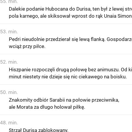
55. min.
Dalekie podanie Hubocana do Durisa, ten był z lewej st
pola karnego, ale skiksował wprost do rąk Unaia Simon
53. min.
Pedri nieudolnie przedzierał się lewą flanką. Gospodarz
wciąż przy piłce.
52. min.
Hiszpanie rozpoczęli drugą połowę bez animuszu. Od ki
minut niestety nie dzieje się nic ciekawego na boisku.
50. min.
Znakomity odbiór Sarabii na połowie przeciwnika,
ale Morata za długo holował piłkę.
48. min.
Strzał Durisa zablokowany.