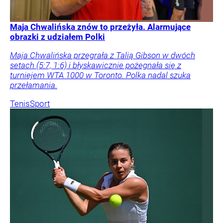
Maja Chwalińska znów to przeżyła. Alarmujące
obrazki z udziałem Polki
Maja Chwalińska przegrała z Talią Gibson w dwóch
setach (5:7, 1:6) i błyskawicznie pożegnała się z
turniejem WTA 1000 w Toronto. Polka nadal szuka
przełamania.
Tenis
Sport