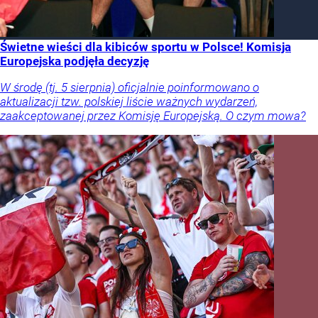
Świetne wieści dla kibiców sportu w Polsce! Komisja
Europejska podjęła decyzję
W środę (tj. 5 sierpnia) oficjalnie poinformowano o
aktualizacji tzw. polskiej liście ważnych wydarzeń,
zaakceptowanej przez Komisję Europejską. O czym mowa?