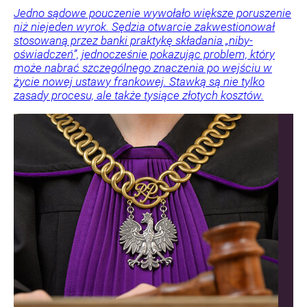
Jedno sądowe pouczenie wywołało większe poruszenie
niż niejeden wyrok. Sędzia otwarcie zakwestionował
stosowaną przez banki praktykę składania „niby-
oświadczeń”, jednocześnie pokazując problem, który
może nabrać szczególnego znaczenia po wejściu w
życie nowej ustawy frankowej. Stawką są nie tylko
zasady procesu, ale także tysiące złotych kosztów.