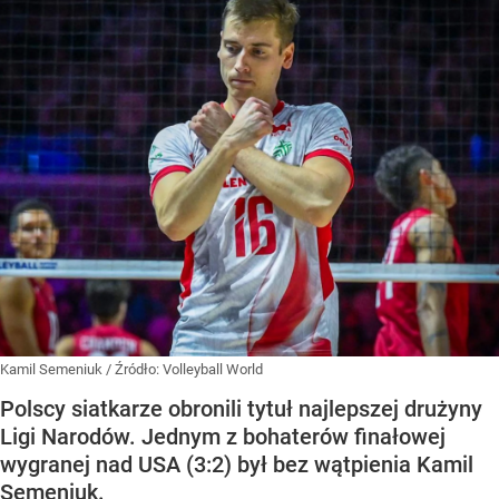
Kamil Semeniuk
/ Źródło:
Volleyball World
Polscy siatkarze obronili tytuł najlepszej drużyny
Ligi Narodów. Jednym z bohaterów finałowej
wygranej nad USA (3:2) był bez wątpienia Kamil
Semeniuk.