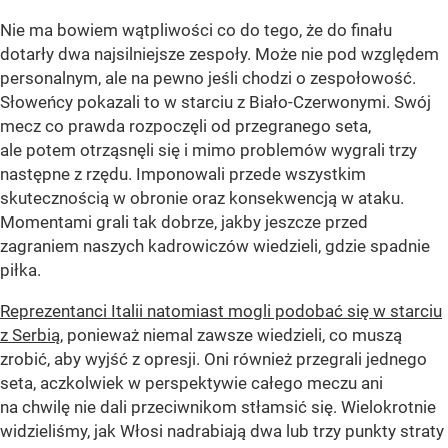
Nie ma bowiem wątpliwości co do tego, że do finału
dotarły dwa najsilniejsze zespoły. Może nie pod względem
personalnym, ale na pewno jeśli chodzi o zespołowość.
Słoweńcy pokazali to w starciu z Biało-Czerwonymi. Swój
mecz co prawda rozpoczęli od przegranego seta,
ale potem otrząsnęli się i mimo problemów wygrali trzy
następne z rzędu. Imponowali przede wszystkim
skutecznością w obronie oraz konsekwencją w ataku.
Momentami grali tak dobrze, jakby jeszcze przed
zagraniem naszych kadrowiczów wiedzieli, gdzie spadnie
piłka.
Reprezentanci Italii natomiast mogli podobać się w starciu
z Serbią
, ponieważ niemal zawsze wiedzieli, co muszą
zrobić, aby wyjść z opresji. Oni również przegrali jednego
seta, aczkolwiek w perspektywie całego meczu ani
na chwilę nie dali przeciwnikom stłamsić się. Wielokrotnie
widzieliśmy, jak Włosi nadrabiają dwa lub trzy punkty straty