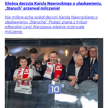
Głośna decyzja Karola Nawrockiego o ułaskawieniu.
„Staruch” przerwał milczenie!
Nie milkną echa wokół decyzji Karola Nawrockiego o
ułaskawieniu „Starucha”. Postać znana z trybun
piłkarskiej Legii Warszawa właśnie przerwała
milczenie.