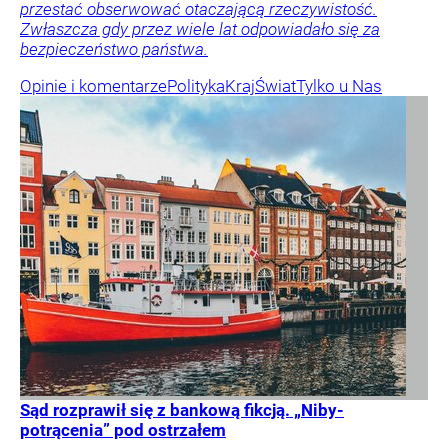
przestać obserwować otaczającą rzeczywistość.
Zwłaszcza gdy przez wiele lat odpowiadało się za
bezpieczeństwo państwa.
Opinie i komentarze
Polityka
Kraj
Świat
Tylko u Nas
Sąd rozprawił się z bankową fikcją. „Niby-
potrącenia” pod ostrzałem