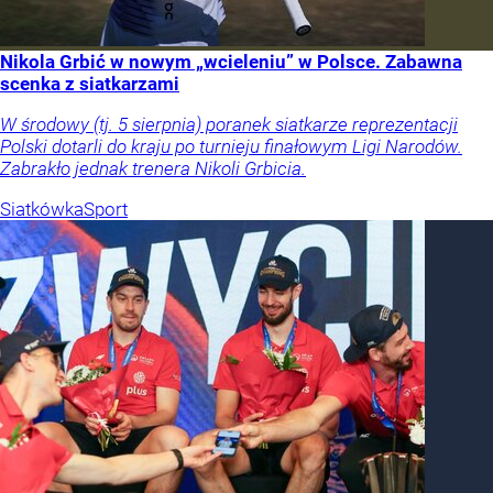
Nikola Grbić w nowym „wcieleniu” w Polsce. Zabawna
scenka z siatkarzami
W środowy (tj. 5 sierpnia) poranek siatkarze reprezentacji
Polski dotarli do kraju po turnieju finałowym Ligi Narodów.
Zabrakło jednak trenera Nikoli Grbicia.
Siatkówka
Sport