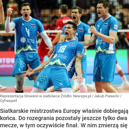
Reprezentacja Słowenii w siatkówce
Źródło:
Newspix.pl
/
Jakub Piasecki /
Cyfrasport
Siatkarskie mistrzostwa Europy właśnie dobiegają
końca. Do rozegrania pozostały jeszcze tylko dwa
mecze, w tym oczywiście finał. W nim zmierzą się