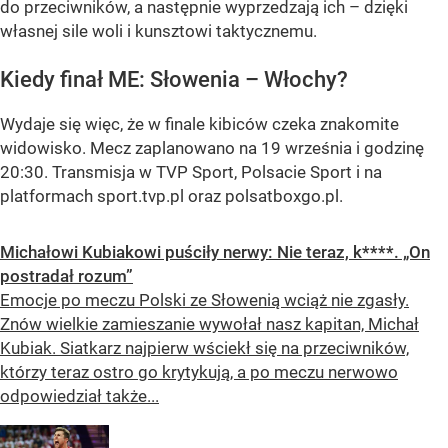
do przeciwników, a następnie wyprzedzają ich – dzięki
własnej sile woli i kunsztowi taktycznemu.
Kiedy finał ME: Słowenia – Włochy?
Wydaje się więc, że w finale kibiców czeka znakomite
widowisko. Mecz zaplanowano na 19 września i godzinę
20:30. Transmisja w TVP Sport, Polsacie Sport i na
platformach sport.tvp.pl oraz polsatboxgo.pl.
Michałowi Kubiakowi puściły nerwy: Nie teraz, k****. „On
postradał rozum”
Emocje po meczu Polski ze Słowenią wciąż nie zgasły.
Znów wielkie zamieszanie wywołał nasz kapitan, Michał
Kubiak. Siatkarz najpierw wściekł się na przeciwników,
którzy teraz ostro go krytykują, a po meczu nerwowo
odpowiedział także...