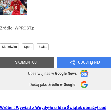
Źródło:
WPROST.pl
Siatkówka
Sport
Świat
SKOMENTUJ
UDOSTĘPNIJ
Obserwuj nas
w
Google News
Dodaj jako
źródło w Google
Wróbel: Wywiad z Woydyłło o Idze Świątek obnażył coś