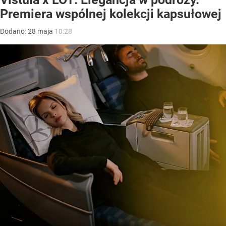
Premiera wspólnej kolekcji kapsułowej
Dodano:
28
maja
10:28