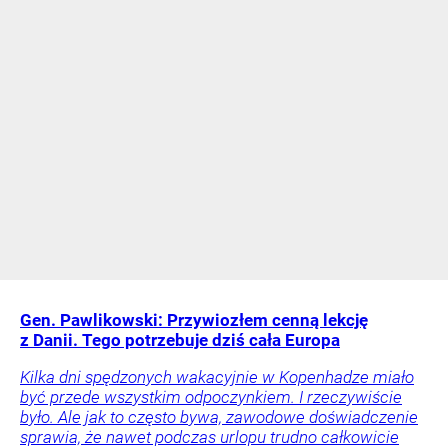
Gen. Pawlikowski: Przywiozłem cenną lekcję
z Danii. Tego potrzebuje dziś cała Europa
Kilka dni spędzonych wakacyjnie w Kopenhadze miało
być przede wszystkim odpoczynkiem. I rzeczywiście
było. Ale jak to często bywa, zawodowe doświadczenie
sprawia, że nawet podczas urlopu trudno całkowicie