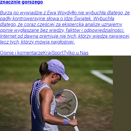
znacznie gorszego
Burza po wywiadzie z Ewą Woydyłło nie wybuchła dlatego, że
padły kontrowersyjne słowa o Idze Świątek. Wybuchła
dlatego, że coraz częściej za ekspercką analizę uznajemy
opinie wygłaszane bez wiedzy, faktów i odpowiedzialności.
Internet od dawna premiuje nie tych, którzy wiedzą najwięcej,
lecz tych, którzy mówią najgłośniej.
Opinie i komentarze
Kraj
Sport
Tylko u Nas