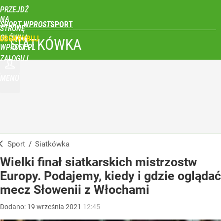
PRZEJDŹ
NA
SPORT WPROST
STRONĘ
GŁÓWNĄ
UBSKRYBUJ
SIATKÓWKA
WPROST.PL
ZALOGUJ
MENU
Sport
/
Siatkówka
Wielki finał siatkarskich mistrzostw
Europy. Podajemy, kiedy i gdzie oglądać
mecz Słowenii z Włochami
Dodano:
19
września
2021
12:45