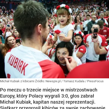
Michał Kubiak z kibicami
Źródło:
Newspix.pl
/
Tomasz Kudala / PressFocus
Po meczu o trzecie miejsce w mistrzostwach
Europy, który Polacy wygrali 3:0, głos zabrał
Michał Kubiak, kapitan naszej reprezentacji.
Siatkarz przeprosił kibiców za swoje zachowanie,