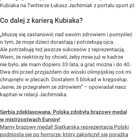
Kubiaka na Twitterze Łukasz Jachimiak z portalu sport.pl.
Co dalej z karierą Kubiaka?
„Muszę się zastanowić nad swoim zdrowiem i pomyśleć
o tym, że moje dzieci dorastają i potrzebują ojca.
Ale potrzebuję też jeszcze sukcesów z reprezentacją.
Wiem, że niektórzy by chcieli, żeby mnie już w kadrze
nie było, ale mam dopiero 33 lata, a grać można i do 40.
Dwa dni przed przyjazdem do wioski olimpijskiej coś mi
chrupnęło w plecach. Dostałem 5 blokad w kręgosłup.
Jasne, że przegrałem ze zdrowiem” – opowiadał nasz
kapitan w relacji Jachimiaka.
Serbia zdeklasowana, Polska zdobyła brązowy medal
w mistrzostwach Europy!
Mamy brązowy medal! Siatkarska reprezentacja Polski
podniosła się po horrorze, który zakończył się porażką