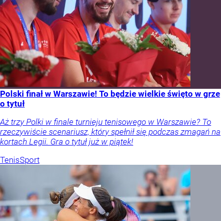
Polski finał w Warszawie! To będzie wielkie święto w grze
o tytuł
Aż trzy Polki w finale turnieju tenisowego w Warszawie? To
rzeczywiście scenariusz, który spełnił się podczas zmagań na
kortach Legii. Gra o tytuł już w piątek!
Tenis
Sport