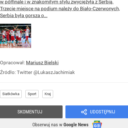
w półfinale i w znakomitym stylu zwyciężyła z Serbią.
Trzecie miejsce na podium należy do Biało-Czerwonych,
Serbia była gorsza o...
Opracował:
Mariusz Bielski
Źródło:
Twitter @LukaszJachimiak
Siatkówka
Sport
Kraj
SKOMENTUJ
UDOSTĘPNIJ
Obserwuj nas
w
Google News