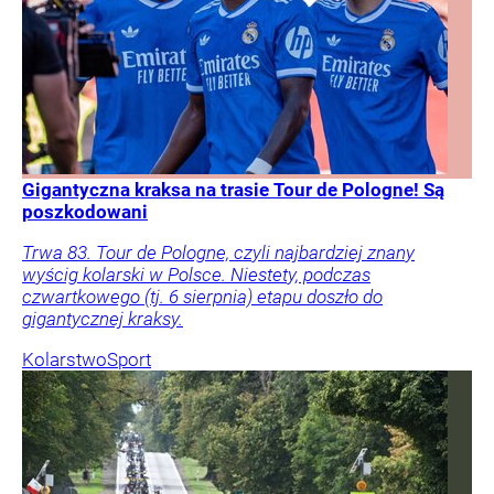
Gigantyczna kraksa na trasie Tour de Pologne! Są
poszkodowani
Trwa 83. Tour de Pologne, czyli najbardziej znany
wyścig kolarski w Polsce. Niestety, podczas
czwartkowego (tj. 6 sierpnia) etapu doszło do
gigantycznej kraksy.
Kolarstwo
Sport