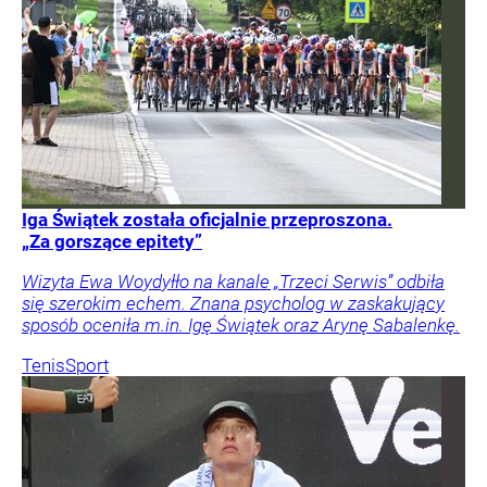
Iga Świątek została oficjalnie przeproszona.
„Za gorszące epitety”
Wizyta Ewa Woydyłło na kanale „Trzeci Serwis” odbiła
się szerokim echem. Znana psycholog w zaskakujący
sposób oceniła m.in. Igę Świątek oraz Arynę Sabalenkę.
Tenis
Sport