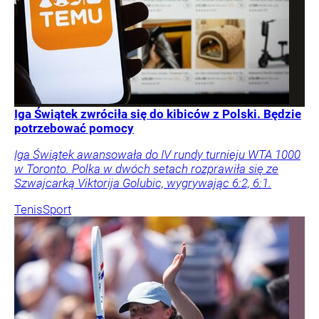
Iga Świątek zwróciła się do kibiców z Polski. Będzie
potrzebować pomocy
Iga Świątek awansowała do IV rundy turnieju WTA 1000
w Toronto. Polka w dwóch setach rozprawiła się ze
Szwajcarką Viktorija Golubic, wygrywając 6:2, 6:1.
Tenis
Sport