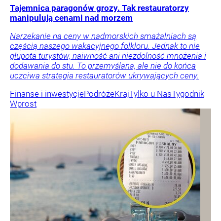
Tajemnica paragonów grozy. Tak restauratorzy
manipulują cenami nad morzem
Narzekanie na ceny w nadmorskich smażalniach są
częścią naszego wakacyjnego folkloru. Jednak to nie
głupota turystów, naiwność ani niezdolność mnożenia i
dodawania do stu. To przemyślana, ale nie do końca
uczciwa strategia restauratorów ukrywających ceny.
Finanse i inwestycje
Podróże
Kraj
Tylko u Nas
Tygodnik
Wprost