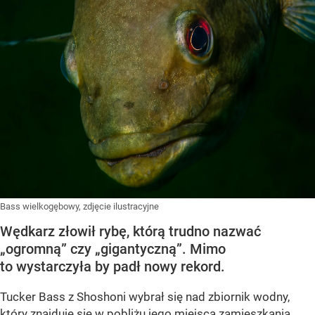
Bass wielkogębowy, zdjęcie ilustracyjne
Wędkarz złowił rybę, którą trudno nazwać
„ogromną” czy „gigantyczną”. Mimo
to wystarczyła by padł nowy rekord.
Tucker Bass z Shoshoni
wybrał się nad zbiornik wodny,
który znajduje się w pobliżu jego miejsca zamieszkania.