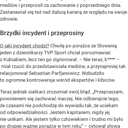
mediów i przeprosił za zachowanie z poprzedniego dnia.
Zastanawiał się też nad dalszą karierą ze względu na swoje
zdrowie.
Brzydki incydent i przeprosiny
O jaki incydent chodzi?
Chwilę po porażce ze Słowenią
jeden z dziennikarzy TVP Sport chciał porozmawiać
z Kubiakiem, lecz ten go zignorował. – Nie teraz, k**** –
miał rzucić do przedstawiciela mediów, a przynajmniej tak
relacjonował Sebastian Parfjanowicz. Wzbudziło
to ogromne kontrowersje wśród ekspertów i kibiców.
Teraz jednak siatkarz zrozumiał swój błąd. „Przepraszam,
powinienem się zachować inaczej. Nie odbierajcie tego,
że czasami nie podchodzę do wywiadu tak, że uciekam
od odpowiedzialności. Jestem kapitanem, nigdy jej
nie unikam. Ale jestem tylko człowiekiem i trudno mi było
po drugiej ważnej porażce w tym roku” – cytował słowa