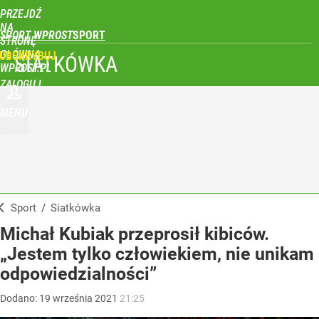
PRZEJDŹ
NA
SPORT WPROST
STRONĘ
GŁÓWNĄ
UBSKRYBUJ
SIATKÓWKA
WPROST.PL
ZALOGUJ
MENU
Sport
/
Siatkówka
Michał Kubiak przeprosił kibiców.
„Jestem tylko człowiekiem, nie unikam
odpowiedzialności”
Dodano:
19
września
2021
21:25