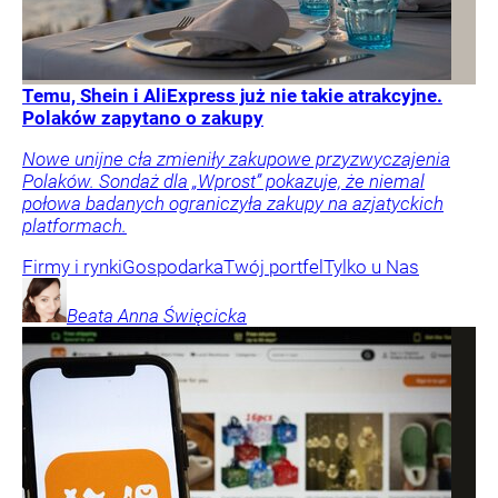
Temu, Shein i AliExpress już nie takie atrakcyjne.
Polaków zapytano o zakupy
Nowe unijne cła zmieniły zakupowe przyzwyczajenia
Polaków. Sondaż dla „Wprost” pokazuje, że niemal
połowa badanych ograniczyła zakupy na azjatyckich
platformach.
Firmy i rynki
Gospodarka
Twój portfel
Tylko u Nas
Beata Anna
Święcicka