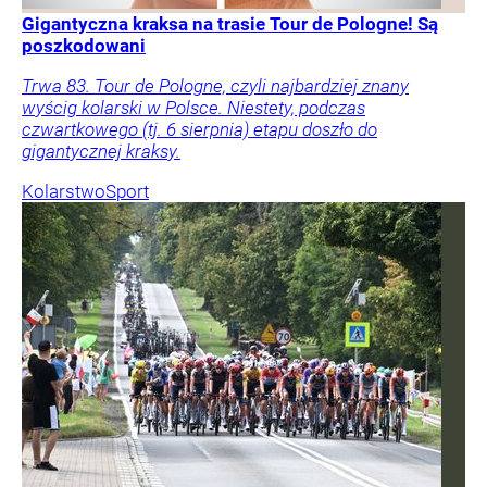
Gigantyczna kraksa na trasie Tour de Pologne! Są
poszkodowani
Trwa 83. Tour de Pologne, czyli najbardziej znany
wyścig kolarski w Polsce. Niestety, podczas
czwartkowego (tj. 6 sierpnia) etapu doszło do
gigantycznej kraksy.
Kolarstwo
Sport