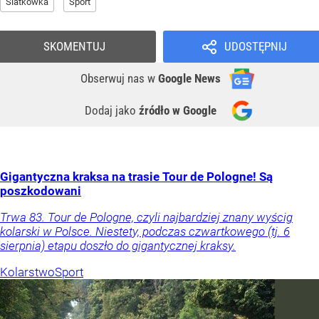
Siatkówka
Sport
SKOMENTUJ
UDOSTĘPNIJ
Obserwuj nas
w
Google News
Dodaj jako
źródło w Google
Gigantyczna kraksa na trasie Tour de Pologne! Są
poszkodowani
Trwa 83. Tour de Pologne, czyli najbardziej znany wyścig
kolarski w Polsce. Niestety, podczas czwartkowego (tj. 6
sierpnia) etapu doszło do gigantycznej kraksy.
Kolarstwo
Sport