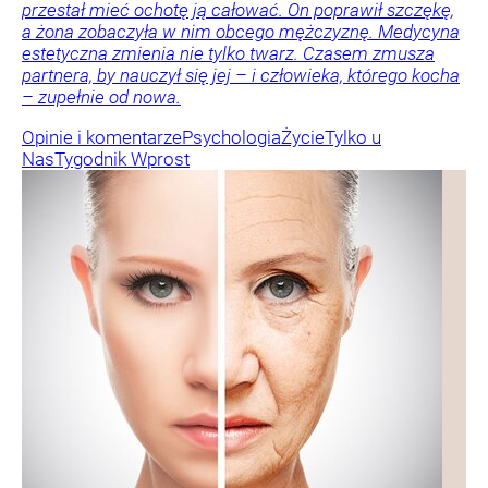
przestał mieć ochotę ją całować. On poprawił szczękę,
a żona zobaczyła w nim obcego mężczyznę. Medycyna
estetyczna zmienia nie tylko twarz. Czasem zmusza
partnera, by nauczył się jej – i człowieka, którego kocha
– zupełnie od nowa.
Opinie i komentarze
Psychologia
Życie
Tylko u
Nas
Tygodnik Wprost