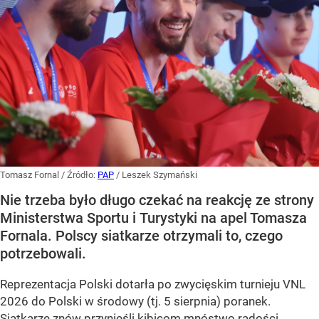
Tomasz Fornal
/ Źródło:
PAP
/
Leszek Szymański
Nie trzeba było długo czekać na reakcję ze strony
Ministerstwa Sportu i Turystyki na apel Tomasza
Fornala. Polscy siatkarze otrzymali to, czego
potrzebowali.
Reprezentacja Polski dotarła po zwycięskim turnieju VNL
2026 do Polski w środowy (tj. 5 sierpnia) poranek.
Siatkarze znów przynieśli
kibicom mnóstwo radości
,