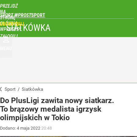
PRZEJDŹ
NA
SPORT WPROST
STRONĘ
GŁÓWNĄ
UBSKRYBUJ
SIATKÓWKA
WPROST.PL
ZALOGUJ
MENU
Sport
/
Siatkówka
Do PlusLigi zawita nowy siatkarz.
To brązowy medalista igrzysk
olimpijskich w Tokio
Dodano:
4
maja
2022
20:48