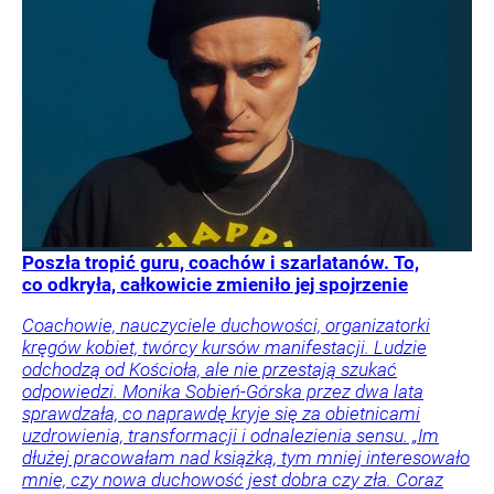
Poszła tropić guru, coachów i szarlatanów. To,
co odkryła, całkowicie zmieniło jej spojrzenie
Coachowie, nauczyciele duchowości, organizatorki
kręgów kobiet, twórcy kursów manifestacji. Ludzie
odchodzą od Kościoła, ale nie przestają szukać
odpowiedzi. Monika Sobień-Górska przez dwa lata
sprawdzała, co naprawdę kryje się za obietnicami
uzdrowienia, transformacji i odnalezienia sensu. „Im
dłużej pracowałam nad książką, tym mniej interesowało
mnie, czy nowa duchowość jest dobra czy zła. Coraz