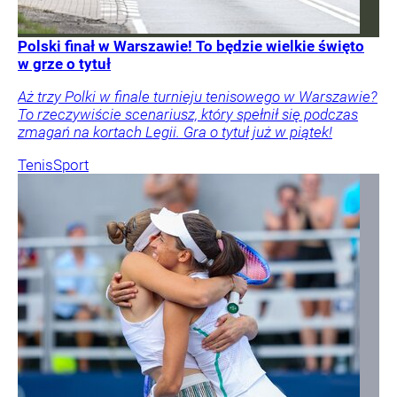
Polski finał w Warszawie! To będzie wielkie święto
w grze o tytuł
Aż trzy Polki w finale turnieju tenisowego w Warszawie?
To rzeczywiście scenariusz, który spełnił się podczas
zmagań na kortach Legii. Gra o tytuł już w piątek!
Tenis
Sport