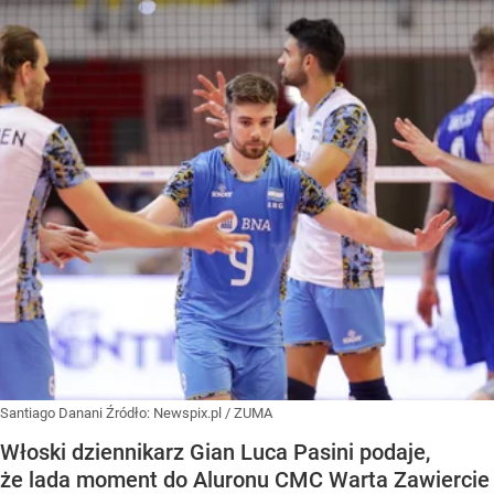
Santiago Danani
Źródło:
Newspix.pl
/
ZUMA
Włoski dziennikarz Gian Luca Pasini podaje,
że lada moment do Aluronu CMC Warta Zawiercie