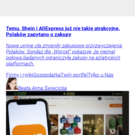
Temu, Shein i AliExpress już nie takie atrakcyjne.
Polaków zapytano o zakupy
Nowe unijne cła zmieniły zakupowe przyzwyczajenia
Polaków. Sondaż dla „Wprost” pokazuje, że niemal
połowa badanych ograniczyła zakupy na azjatyckich
platformach.
Firmy i rynki
Gospodarka
Twój portfel
Tylko u Nas
Beata Anna
Święcicka