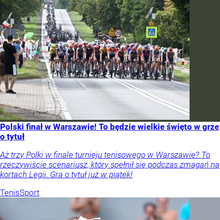
Polski finał w Warszawie! To będzie wielkie święto w grze
o tytuł
Aż trzy Polki w finale turnieju tenisowego w Warszawie? To
rzeczywiście scenariusz, który spełnił się podczas zmagań na
kortach Legii. Gra o tytuł już w piątek!
Tenis
Sport