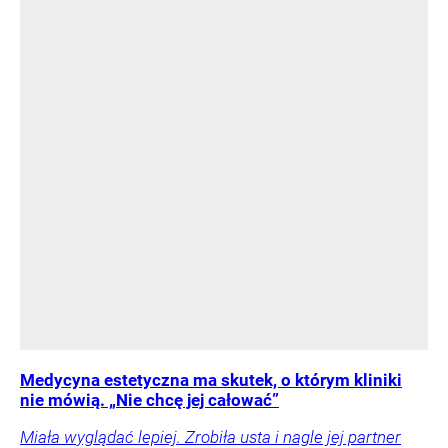
Medycyna estetyczna ma skutek, o którym kliniki
nie mówią. „Nie chcę jej całować”
Miała wyglądać lepiej. Zrobiła usta i nagle jej partner