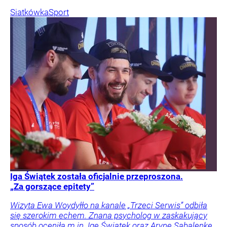
Siatkówka
Sport
Iga Świątek została oficjalnie przeproszona.
„Za gorszące epitety”
Wizyta Ewa Woydyłło na kanale „Trzeci Serwis” odbiła
się szerokim echem. Znana psycholog w zaskakujący
sposób oceniła m.in. Igę Świątek oraz Arynę Sabalenkę.