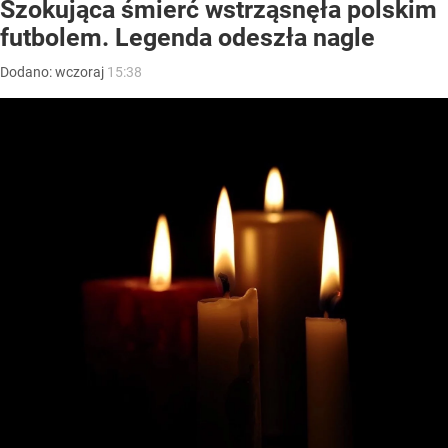
Szokująca śmierć wstrząsnęła polskim
futbolem. Legenda odeszła nagle
Dodano:
wczoraj
15:38