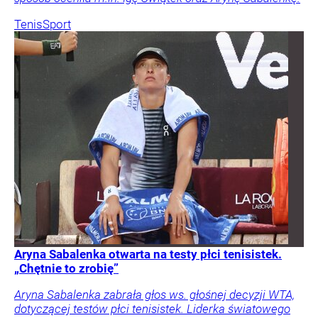
Tenis
Sport
Aryna Sabalenka otwarta na testy płci tenisistek.
„Chętnie to zrobię”
Aryna Sabalenka zabrała głos ws. głośnej decyzji WTA,
dotyczącej testów płci tenisistek. Liderka światowego