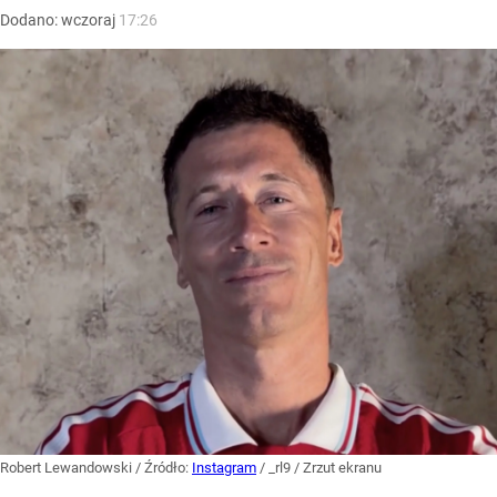
Dodano:
wczoraj
17:26
Robert Lewandowski
/ Źródło:
Instagram
/
_rl9 / Zrzut ekranu