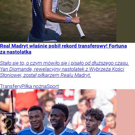
Real Madryt właśnie pobił rekord transferowy! Fortuna
za nastolatka
Stało się to, o czym mówiło się i pisało od dłuższego czasu.
Yan Diomande, rewelacyjny nastolatek z Wybrzeża Kości
Słoniowej, został piłkarzem Realu Madryt.
Transfery
Piłka nożna
Sport