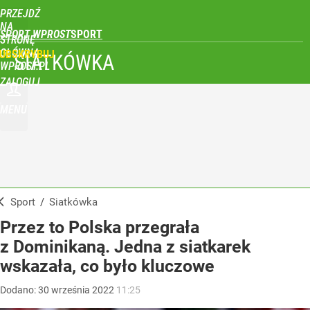
PRZEJDŹ
NA
SPORT WPROST
STRONĘ
GŁÓWNĄ
UBSKRYBUJ
SIATKÓWKA
WPROST.PL
ZALOGUJ
MENU
Sport
/
Siatkówka
Przez to Polska przegrała
z Dominikaną. Jedna z siatkarek
wskazała, co było kluczowe
Dodano:
30
września
2022
11:25