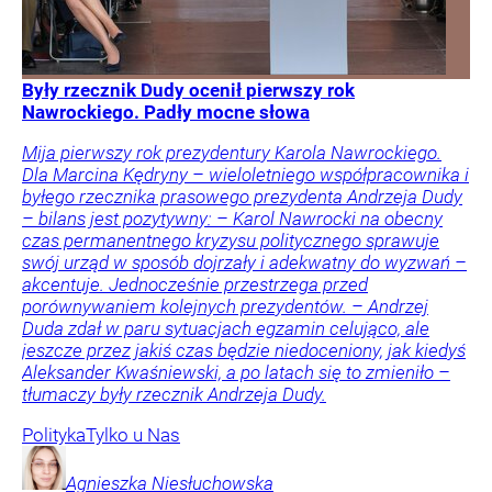
Były rzecznik Dudy ocenił pierwszy rok
Nawrockiego. Padły mocne słowa
Mija pierwszy rok prezydentury Karola Nawrockiego.
Dla Marcina Kędryny – wieloletniego współpracownika i
byłego rzecznika prasowego prezydenta Andrzeja Dudy
– bilans jest pozytywny: – Karol Nawrocki na obecny
czas permanentnego kryzysu politycznego sprawuje
swój urząd w sposób dojrzały i adekwatny do wyzwań –
akcentuje. Jednocześnie przestrzega przed
porównywaniem kolejnych prezydentów. – Andrzej
Duda zdał w paru sytuacjach egzamin celująco, ale
jeszcze przez jakiś czas będzie niedoceniony, jak kiedyś
Aleksander Kwaśniewski, a po latach się to zmieniło –
tłumaczy były rzecznik Andrzeja Dudy.
Polityka
Tylko u Nas
Agnieszka
Niesłuchowska