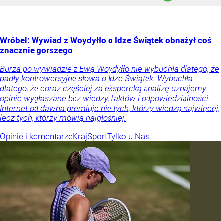
Wróbel: Wywiad z Woydyłło o Idze Świątek obnażył coś
znacznie gorszego
Burza po wywiadzie z Ewą Woydyłło nie wybuchła dlatego, że
padły kontrowersyjne słowa o Idze Świątek. Wybuchła
dlatego, że coraz częściej za ekspercką analizę uznajemy
opinie wygłaszane bez wiedzy, faktów i odpowiedzialności.
Internet od dawna premiuje nie tych, którzy wiedzą najwięcej,
lecz tych, którzy mówią najgłośniej.
Opinie i komentarze
Kraj
Sport
Tylko u Nas