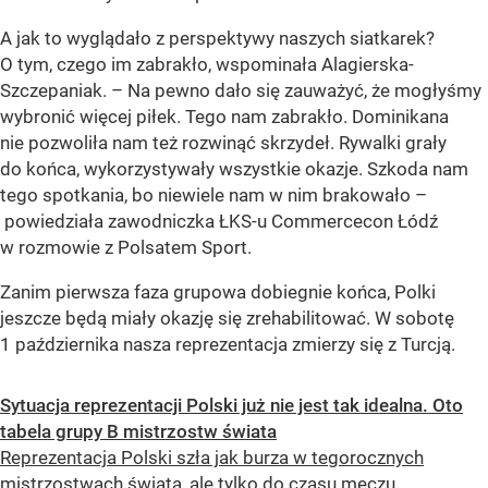
A jak to wyglądało z perspektywy naszych siatkarek?
O tym, czego im zabrakło, wspominała Alagierska-
Szczepaniak. – Na pewno dało się zauważyć, że mogłyśmy
wybronić więcej piłek. Tego nam zabrakło. Dominikana
nie pozwoliła nam też rozwinąć skrzydeł. Rywalki grały
do końca, wykorzystywały wszystkie okazje. Szkoda nam
tego spotkania, bo niewiele nam w nim brakowało –
powiedziała zawodniczka ŁKS-u Commercecon Łódź
w rozmowie z Polsatem Sport.
Zanim pierwsza faza grupowa dobiegnie końca, Polki
jeszcze będą miały okazję się zrehabilitować. W sobotę
1 października nasza reprezentacja zmierzy się z Turcją.
Sytuacja reprezentacji Polski już nie jest tak idealna. Oto
tabela grupy B mistrzostw świata
Reprezentacja Polski szła jak burza w tegorocznych
mistrzostwach świata, ale tylko do czasu meczu