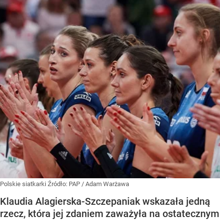
Polskie siatkarki
Źródło:
PAP
/
Adam Warżawa
Klaudia Alagierska-Szczepaniak wskazała jedną
rzecz, która jej zdaniem zaważyła na ostatecznym