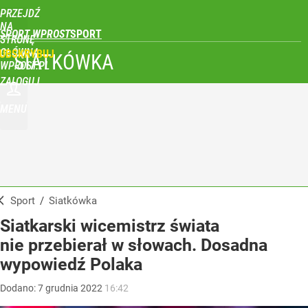
PRZEJDŹ
NA
SPORT WPROST
STRONĘ
GŁÓWNĄ
UBSKRYBUJ
SIATKÓWKA
WPROST.PL
ZALOGUJ
MENU
Sport
/
Siatkówka
Siatkarski wicemistrz świata
nie przebierał w słowach. Dosadna
wypowiedź Polaka
Dodano:
7
grudnia
2022
16:42