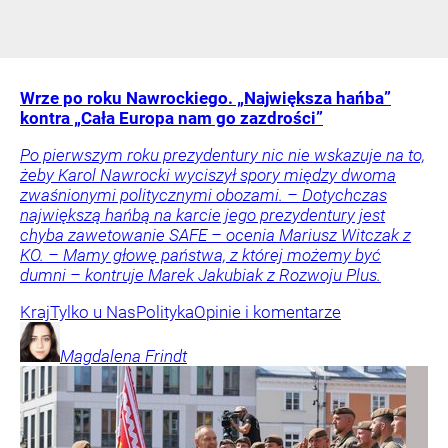
Wrze po roku Nawrockiego. „Największa hańba”
kontra „Cała Europa nam go zazdrości”
Po pierwszym roku prezydentury nic nie wskazuje na to,
żeby Karol Nawrocki wyciszył spory między dwoma
zwaśnionymi politycznymi obozami. – Dotychczas
największą hańbą na karcie jego prezydentury jest
chyba zawetowanie SAFE – ocenia Mariusz Witczak z
KO. – Mamy głowę państwa, z której możemy być
dumni – kontruje Marek Jakubiak z Rozwoju Plus.
Kraj
Tylko u Nas
Polityka
Opinie i komentarze
Magdalena
Frindt