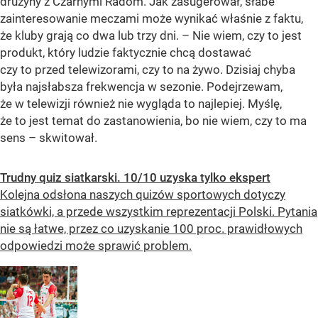
drużyny z Czarnymi Radom. Jak zasugerował, słabe
zainteresowanie meczami może wynikać właśnie z faktu,
że kluby grają co dwa lub trzy dni. – Nie wiem, czy to jest
produkt, który ludzie faktycznie chcą dostawać
czy to przed telewizorami, czy to na żywo. Dzisiaj chyba
była najsłabsza frekwencja w sezonie. Podejrzewam,
że w telewizji również nie wygląda to najlepiej. Myślę,
że to jest temat do zastanowienia, bo nie wiem, czy to ma
sens – skwitował.
Trudny quiz siatkarski. 10/10 uzyska tylko ekspert
Kolejna odsłona naszych quizów sportowych dotyczy
siatkówki, a przede wszystkim reprezentacji Polski. Pytania
nie są łatwe, przez co uzyskanie 100 proc. prawidłowych
odpowiedzi może sprawić problem.