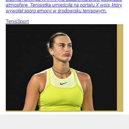
atmosferę. Tenisistka umieściła na portalu X wpis, który
wywołał sporo emocji w środowisku tenisowym.
Tenis
Sport