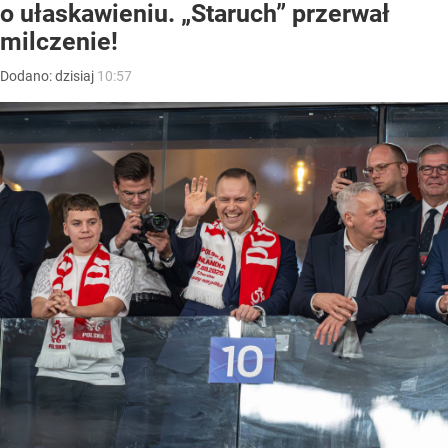
o ułaskawieniu. „Staruch” przerwał
milczenie!
Dodano:
dzisiaj
10:57