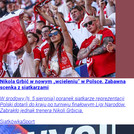
Nikola Grbić w nowym „wcieleniu” w Polsce. Zabawna
scenka z siatkarzami
W środowy (tj. 5 sierpnia) poranek siatkarze reprezentacji
Polski dotarli do kraju po turnieju finałowym Ligi Narodów.
Zabrakło jednak trenera Nikoli Grbicia.
Siatkówka
Sport