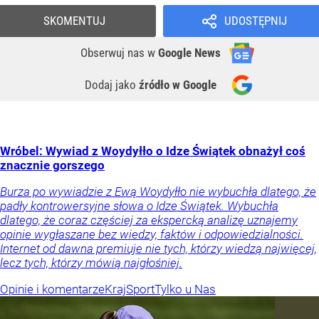
SKOMENTUJ
UDOSTĘPNIJ
Obserwuj nas
w
Google News
Dodaj jako
źródło w Google
Wróbel: Wywiad z Woydyłło o Idze Świątek obnażył coś
znacznie gorszego
Burza po wywiadzie z Ewą Woydyłło nie wybuchła dlatego, że
padły kontrowersyjne słowa o Idze Świątek. Wybuchła
dlatego, że coraz częściej za ekspercką analizę uznajemy
opinie wygłaszane bez wiedzy, faktów i odpowiedzialności.
Internet od dawna premiuje nie tych, którzy wiedzą najwięcej,
lecz tych, którzy mówią najgłośniej.
Opinie i komentarze
Kraj
Sport
Tylko u Nas