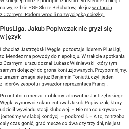
W kolejnej rundzie podopieczni Marcelo Mendeza ulegli
na wyjeździe PGE Skrze Bełchatów, ale już
w starciu
z Czarnymi Radom wrócili na zwycięską ścieżkę.
PlusLiga. Jakub Popiwczak nie gryzł się
w język
I chociaż Jastrzębski Węgiel pozostaje liderem PlusLigi,
to Mendez ma powody do niepokoju. W trakcie spotkania
z Czarnymi urazu doznał Łukasz Wiśniewski, który tym
samym dołączył do grona kontuzjowanych.
Przypomnijmy,
z urazem zmaga się już Benjamin Toniutti
, czyli jeden
z liderów zespołu i gwiazdor reprezentacji Francji.
Po ostatnim meczu problemy zdrowotne Jastrzębskiego
Węgla wymownie skomentował Jakub Popiwczak, który
udzielił wywiadu stacji klubowej. – Nie ma co ukrywać –
jesteśmy w słabej kondycji – podkreślił. – A to, że trzeba
cały czas gonić, grać mecze co dwa czy trzy dni, nie jest