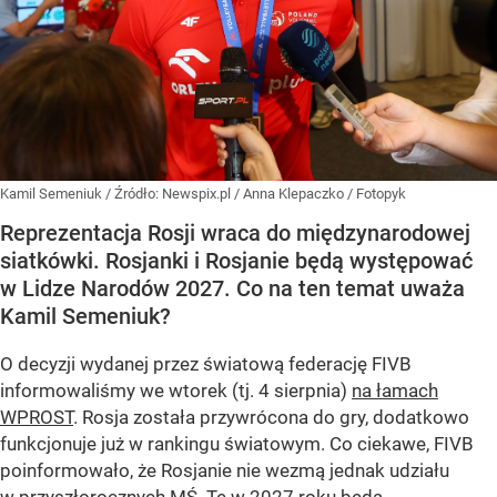
Kamil Semeniuk
/ Źródło:
Newspix.pl
/
Anna Klepaczko / Fotopyk
Reprezentacja Rosji wraca do międzynarodowej
siatkówki. Rosjanki i Rosjanie będą występować
w Lidze Narodów 2027. Co na ten temat uważa
Kamil Semeniuk?
O decyzji wydanej przez światową federację FIVB
informowaliśmy we wtorek (tj. 4 sierpnia)
na łamach
WPROST
. Rosja została przywrócona do gry, dodatkowo
funkcjonuje już w rankingu światowym. Co ciekawe, FIVB
poinformowało, że Rosjanie nie wezmą jednak udziału
w przyszłorocznych MŚ. Te w 2027 roku będą