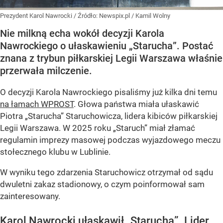
Prezydent Karol Nawrocki
/ Źródło:
Newspix.pl
/
Kamil Wolny
Nie milkną echa wokół decyzji Karola
Nawrockiego o ułaskawieniu „Starucha”. Postać
znana z trybun piłkarskiej Legii Warszawa właśnie
przerwała milczenie.
O decyzji Karola Nawrockiego pisaliśmy już kilka dni temu
na łamach WPROST
. Głowa państwa miała ułaskawić
Piotra „Starucha” Staruchowicza, lidera kibiców piłkarskiej
Legii Warszawa. W 2025 roku „Staruch” miał złamać
regulamin imprezy masowej podczas wyjazdowego meczu
stołecznego klubu w Lublinie.
W wyniku tego zdarzenia Staruchowicz otrzymał od sądu
dwuletni zakaz stadionowy, o czym poinformował sam
zainteresowany.
Karol Nawrocki ułaskawił „Starucha”. Lider