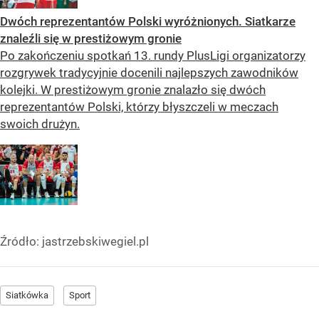
Dwóch reprezentantów Polski wyróżnionych. Siatkarze
znaleźli się w prestiżowym gronie
Po zakończeniu spotkań 13. rundy PlusLigi organizatorzy
rozgrywek tradycyjnie docenili najlepszych zawodników
kolejki. W prestiżowym gronie znalazło się dwóch
reprezentantów Polski, którzy błyszczeli w meczach
swoich drużyn.
Źródło:
jastrzebskiwegiel.pl
Siatkówka
Sport