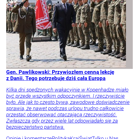
Gen. Pawlikowski: Przywiozłem cenną lekcję
z Danii. Tego potrzebuje dziś cała Europa
Kilka dni spędzonych wakacyjnie w Kopenhadze miało
być przede wszystkim odpoczynkiem. I rzeczywiście
było. Ale jak to często bywa, zawodowe doświadczenie
sprawia, że nawet podczas urlopu trudno całkowicie
przestać obserwować otaczającą rzeczywistość.
Zwłaszcza gdy przez wiele lat odpowiadało się za
bezpieczeństwo państwa.
Opinie i komentarze
Polityka
Kraj
Świat
Tylko u Nas