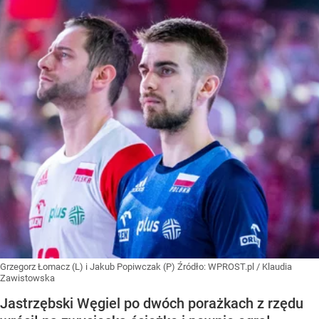
Grzegorz Łomacz (L) i Jakub Popiwczak (P)
Źródło:
WPROST.pl
/
Klaudia
Zawistowska
Jastrzębski Węgiel po dwóch porażkach z rzędu