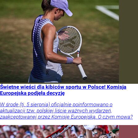
Świetne wieści dla kibiców sportu w Polsce! Komisja
Europejska podjęła decyzję
W środę (tj. 5 sierpnia) oficjalnie poinformowano o
aktualizacji tzw. polskiej liście ważnych wydarzeń,
zaakceptowanej przez Komisję Europejską. O czym mowa?