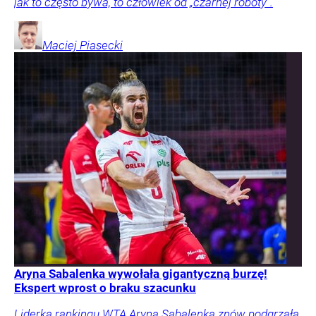
jak to często bywa, to człowiek od „czarnej roboty”.
Maciej
Piasecki
Aryna Sabalenka wywołała gigantyczną burzę!
Ekspert wprost o braku szacunku
Liderka rankingu WTA Aryna Sabalenka znów podgrzała