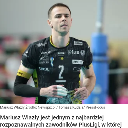
Mariusz Wlazły
Źródło:
Newspix.pl
/
Tomasz Kudala/ PressFocus
Mariusz Wlazły jest jednym z najbardziej
rozpoznawalnych zawodników PlusLigi, w której