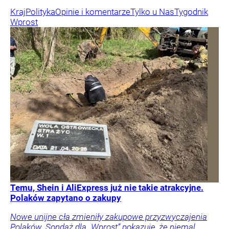
Kraj
Polityka
Opinie i komentarze
Tylko u Nas
Tygodnik
Wprost
Temu, Shein i AliExpress już nie takie atrakcyjne.
Polaków zapytano o zakupy
Nowe unijne cła zmieniły zakupowe przyzwyczajenia
Polaków. Sondaż dla „Wprost” pokazuje, że niemal