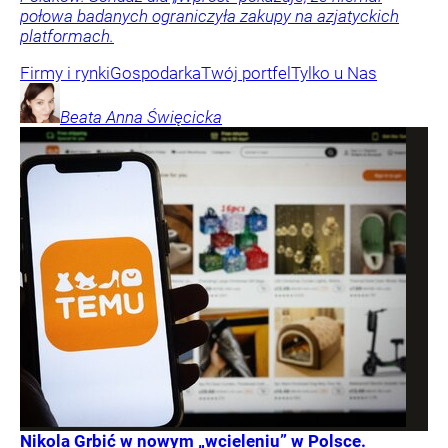
połowa badanych ograniczyła zakupy na azjatyckich
platformach.
Firmy i rynki
Gospodarka
Twój portfel
Tylko u Nas
Beata Anna
Święcicka
Nikola Grbić w nowym „wcieleniu” w Polsce.