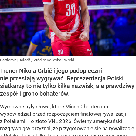
Bartłomiej Bołądź
/ Źródło:
Volleyball World
Trener Nikola Grbić i jego podopieczni
nie przestają wygrywać. Reprezentacja Polski
siatkarzy to nie tylko kilka nazwisk, ale prawdziwy
zespół i grono bohaterów.
Wymowne były słowa, które Micah Christenson
wypowiedział przed rozpoczęciem finałowej rywalizacji
z Polakami – o złoto VNL 2026. Świetny amerykański
rozgrywający przyznał, że przygotowanie się na rywalizację
z Polską, to nie tylko taktyczne rozgryzienie pierwszego