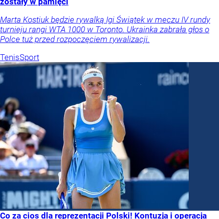
zostały w pamięci
Marta Kostiuk będzie rywalką Igi Świątek w meczu IV rundy
turnieju rangi WTA 1000 w Toronto. Ukrainka zabrała głos o
Polce tuż przed rozpoczęciem rywalizacji.
Tenis
Sport
Co za cios dla reprezentacji Polski! Kontuzja i operacja