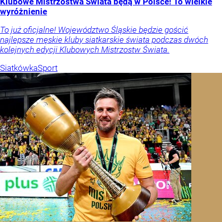
Klubowe Mistrzostwa Świata będą w Polsce! To wielkie
wyróżnienie
To już oficjalne! Województwo Śląskie będzie gościć
najlepsze męskie kluby siatkarskie świata podczas dwóch
kolejnych edycji Klubowych Mistrzostw Świata.
Siatkówka
Sport