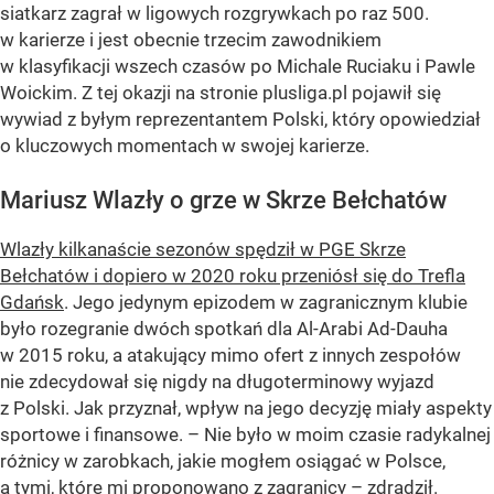
siatkarz zagrał w ligowych rozgrywkach po raz 500.
w karierze i jest obecnie trzecim zawodnikiem
w klasyfikacji wszech czasów po Michale Ruciaku i Pawle
Woickim. Z tej okazji na stronie plusliga.pl pojawił się
wywiad z byłym reprezentantem Polski, który opowiedział
o kluczowych momentach w swojej karierze.
Mariusz Wlazły o grze w Skrze Bełchatów
Wlazły kilkanaście sezonów spędził w PGE Skrze
Bełchatów i dopiero w 2020 roku przeniósł się do Trefla
Gdańsk
. Jego jedynym epizodem w zagranicznym klubie
było rozegranie dwóch spotkań dla Al-Arabi Ad-Dauha
w 2015 roku, a atakujący mimo ofert z innych zespołów
nie zdecydował się nigdy na długoterminowy wyjazd
z Polski. Jak przyznał, wpływ na jego decyzję miały aspekty
sportowe i finansowe. – Nie było w moim czasie radykalnej
różnicy w zarobkach, jakie mogłem osiągać w Polsce,
a tymi, które mi proponowano z zagranicy – zdradził.