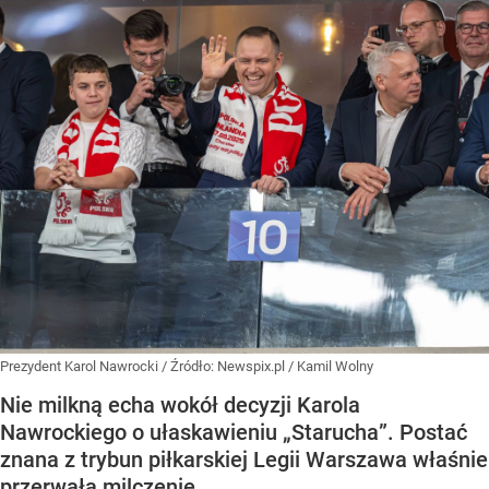
Prezydent Karol Nawrocki
/ Źródło:
Newspix.pl
/
Kamil Wolny
Nie milkną echa wokół decyzji Karola
Nawrockiego o ułaskawieniu „Starucha”. Postać
znana z trybun piłkarskiej Legii Warszawa właśnie
przerwała milczenie.