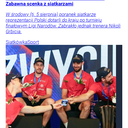
Zabawna scenka z siatkarzami
W środowy (tj. 5 sierpnia) poranek siatkarze
reprezentacji Polski dotarli do kraju po turnieju
finałowym Ligi Narodów. Zabrakło jednak trenera Nikoli
Grbicia.
Siatkówka
Sport