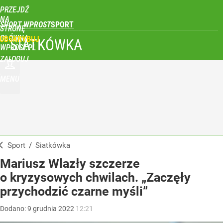
PRZEJDŹ
NA
SPORT WPROST
STRONĘ
GŁÓWNĄ
UBSKRYBUJ
SIATKÓWKA
WPROST.PL
ZALOGUJ
MENU
Sport
/
Siatkówka
Mariusz Wlazły szczerze
o kryzysowych chwilach. „Zaczęły
przychodzić czarne myśli”
Dodano:
9
grudnia
2022
12:21