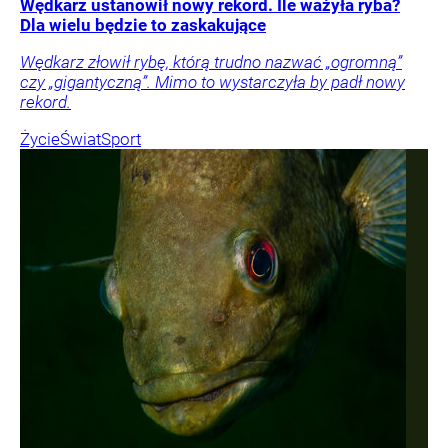
Wędkarz ustanowił nowy rekord. Ile ważyła ryba?
Dla wielu będzie to zaskakujące
Wędkarz złowił rybę, którą trudno nazwać „ogromną”
czy „gigantyczną”. Mimo to wystarczyła by padł nowy
rekord.
Życie
Świat
Sport