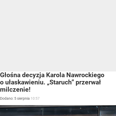
Głośna decyzja Karola Nawrockiego
o ułaskawieniu. „Staruch” przerwał
milczenie!
Dodano:
5
sierpnia
10:57