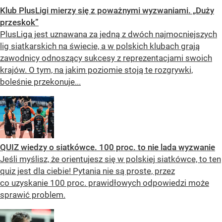
Klub PlusLigi mierzy się z poważnymi wyzwaniami. „Duży
przeskok”
PlusLiga jest uznawana za jedną z dwóch najmocniejszych
lig siatkarskich na świecie, a w polskich klubach grają
zawodnicy odnoszący sukcesy z reprezentacjami swoich
krajów. O tym, na jakim poziomie stoją te rozgrywki,
boleśnie przekonuje...
QUIZ wiedzy o siatkówce. 100 proc. to nie lada wyzwanie
Jeśli myślisz, że orientujesz się w polskiej siatkówce, to ten
quiz jest dla ciebie! Pytania nie są proste, przez
co uzyskanie 100 proc. prawidłowych odpowiedzi może
sprawić problem.