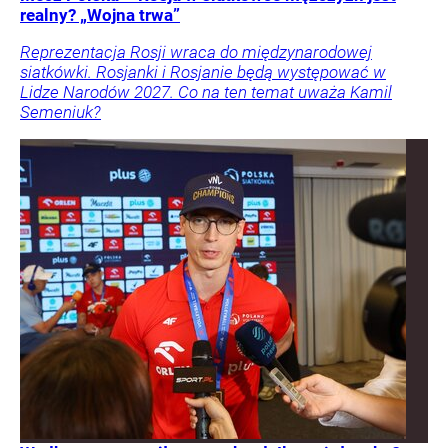
realny? „Wojna trwa”
Reprezentacja Rosji wraca do międzynarodowej
siatkówki. Rosjanki i Rosjanie będą występować w
Lidze Narodów 2027. Co na ten temat uważa Kamil
Semeniuk?