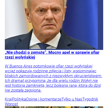
„Nie chodzi o zemstę”. Mocny apel w sprawie ofiar
rzezi wołyńskiej
W Buenos Aires potomkowie ofiar rzezi wołyńskiej
wciąż pokazują rodzinne zdjęcia i listy, wspominając
bliskich zamordowanych z niezwykłym okrucieństwem.
Ich dramat przypomina, że dla wielu rodzin Wołyń nie
jest historią zamkniętą, lecz bolesną raną, która do dziś
nie została zagojona.
Kraj
Polityka
Opinie i komentarze
Tylko u Nas
Tygodnik
Wprost