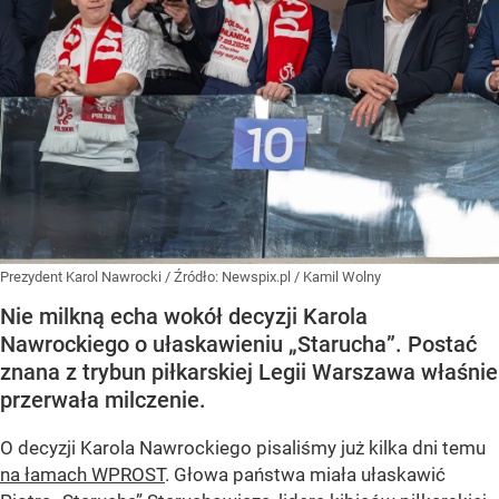
Prezydent Karol Nawrocki
/ Źródło:
Newspix.pl
/
Kamil Wolny
Nie milkną echa wokół decyzji Karola
Nawrockiego o ułaskawieniu „Starucha”. Postać
znana z trybun piłkarskiej Legii Warszawa właśnie
przerwała milczenie.
O decyzji Karola Nawrockiego pisaliśmy już kilka dni temu
na łamach WPROST
. Głowa państwa miała ułaskawić