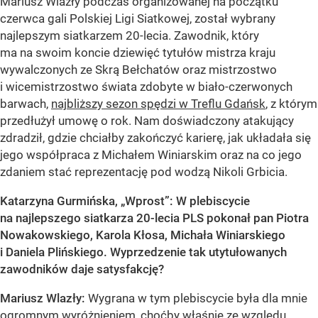
Mariusz Wlazły podczas organizowanej na początku
czerwca gali Polskiej Ligi Siatkowej, został wybrany
najlepszym siatkarzem 20-lecia. Zawodnik, który
ma na swoim koncie dziewięć tytułów mistrza kraju
wywalczonych ze Skrą Bełchatów oraz mistrzostwo
i wicemistrzostwo świata zdobyte w biało-czerwonych
barwach,
najbliższy sezon spędzi w Treflu Gdańsk
, z którym
przedłużył umowę o rok. Nam doświadczony atakujący
zdradził, gdzie chciałby zakończyć karierę, jak układała się
jego współpraca z Michałem Winiarskim oraz na co jego
zdaniem stać reprezentację pod wodzą Nikoli Grbicia.
Katarzyna Gurmińska, „Wprost”: W plebiscycie
na najlepszego siatkarza 20-lecia PLS pokonał pan Piotra
Nowakowskiego, Karola Kłosa, Michała Winiarskiego
i Daniela Plińskiego. Wyprzedzenie tak utytułowanych
zawodników daje satysfakcję?
Mariusz Wlazły:
Wygrana w tym plebiscycie była dla mnie
ogromnym wyróżnieniem, choćby właśnie ze względu