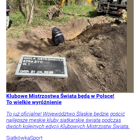
Klubowe Mistrzostwa Świata będą w Polsce!
To wielkie wyróżnienie
To już oficjalne! Województwo Śląskie będzie gościć
najlepsze męskie kluby siatkarskie świata podczas
dwóch kolejnych edycji Klubowych Mistrzostw Świata.
Siatkówka
Sport