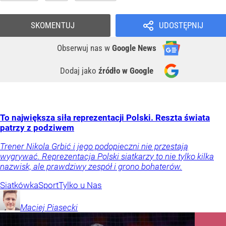
SKOMENTUJ
UDOSTĘPNIJ
Obserwuj nas
w
Google News
Dodaj jako
źródło w Google
To największa siła reprezentacji Polski. Reszta świata
patrzy z podziwem
Trener Nikola Grbić i jego podopieczni nie przestają
wygrywać. Reprezentacja Polski siatkarzy to nie tylko kilka
nazwisk, ale prawdziwy zespół i grono bohaterów.
Siatkówka
Sport
Tylko u Nas
Maciej
Piasecki