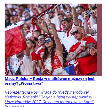
Mecz Polska – Rosja w siatkówce mężczyzn jest
realny? „Wojna trwa”
Reprezentacja Rosji wraca do międzynarodowej
siatkówki. Rosjanki i Rosjanie będą występować w
Lidze Narodów 2027. Co na ten temat uważa Kamil
Semeniuk?