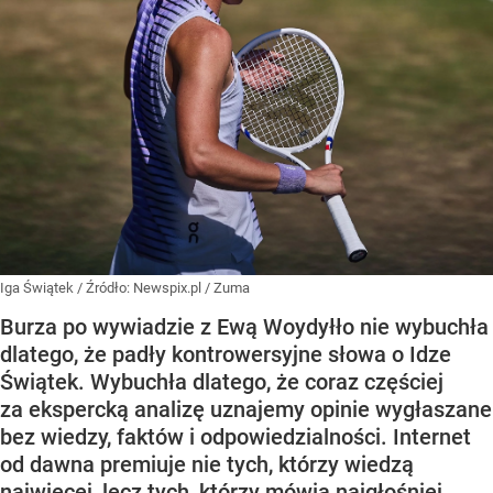
Iga Świątek
/ Źródło:
Newspix.pl
/
Zuma
Burza po wywiadzie z Ewą Woydyłło nie wybuchła
dlatego, że padły kontrowersyjne słowa o Idze
Świątek. Wybuchła dlatego, że coraz częściej
za ekspercką analizę uznajemy opinie wygłaszane
bez wiedzy, faktów i odpowiedzialności. Internet
od dawna premiuje nie tych, którzy wiedzą
najwięcej, lecz tych, którzy mówią najgłośniej.