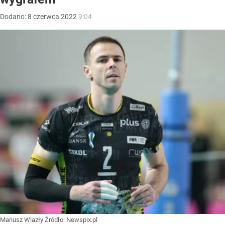
Dodano:
8
czerwca
2022
9:04
Mariusz Wlazły
Źródło:
Newspix.pl