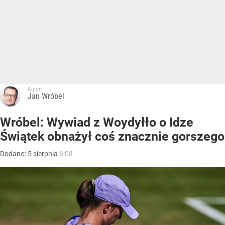
Autor:
Jan Wróbel
Wróbel: Wywiad z Woydyłło o Idze
Świątek obnażył coś znacznie gorszego
Dodano:
5
sierpnia
6:08