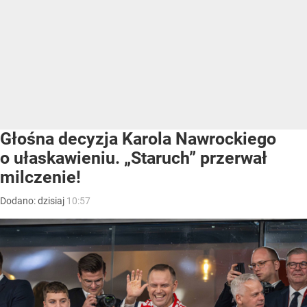
Głośna decyzja Karola Nawrockiego
o ułaskawieniu. „Staruch” przerwał
milczenie!
Dodano:
dzisiaj
10:57