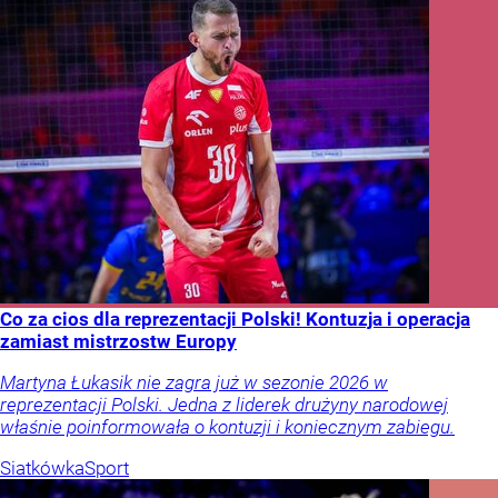
Co za cios dla reprezentacji Polski! Kontuzja i operacja
zamiast mistrzostw Europy
Martyna Łukasik nie zagra już w sezonie 2026 w
reprezentacji Polski. Jedna z liderek drużyny narodowej
właśnie poinformowała o kontuzji i koniecznym zabiegu.
Siatkówka
Sport