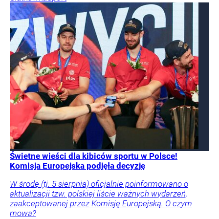
Świetne wieści dla kibiców sportu w Polsce!
Komisja Europejska podjęła decyzję
W środę (tj. 5 sierpnia) oficjalnie poinformowano o
aktualizacji tzw. polskiej liście ważnych wydarzeń,
zaakceptowanej przez Komisję Europejską. O czym
mowa?