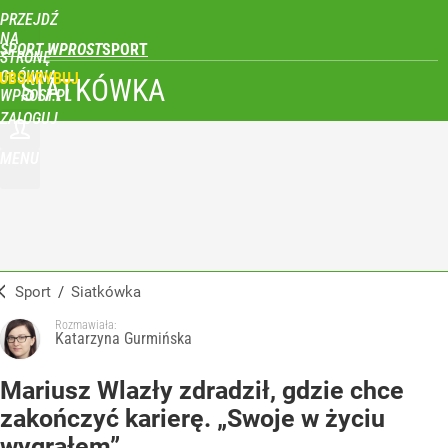
PRZEJDŹ
NA
SPORT WPROST
STRONĘ
GŁÓWNĄ
UBSKRYBUJ
SIATKÓWKA
WPROST.PL
ZALOGUJ
MENU
Sport
/
Siatkówka
Rozmawiała:
Katarzyna Gurmińska
Mariusz Wlazły zdradził, gdzie chce
zakończyć karierę. „Swoje w życiu
wygrałem”