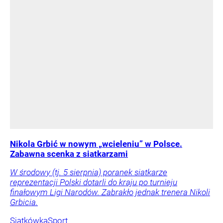
Nikola Grbić w nowym „wcieleniu” w Polsce.
Zabawna scenka z siatkarzami
W środowy (tj. 5 sierpnia) poranek siatkarze
reprezentacji Polski dotarli do kraju po turnieju
finałowym Ligi Narodów. Zabrakło jednak trenera Nikoli
Grbicia.
Siatkówka
Sport