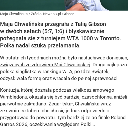
Maja Chwalińska
/ Źródło:
Newspix.pl
/
Abaca
Maja Chwalińska przegrała z Talią Gibson
w dwóch setach (5:7, 1:6) i błyskawicznie
pożegnała się z turniejem WTA 1000 w Toronto.
Polka nadal szuka przełamania.
W ostatnich tygodniach można było nasłuchiwać doniesień,
związanych ze zdrowiem Mai Chwalińskiej
. Druga najlepsza
polska singlistka w rankingu WTA, po Idze Świątek,
odzyskiwała formę oraz wracała do pełnej sprawności.
Kontuzja, której doznała podczas wielkoszlemowego
Wimbledonu, okazała się być bardziej czasochłonna, aniżeli
pierwotnie zakładano. Zegar tykał, Chwalińska wraz
ze swoim sztabem chciała się jednak odpowiednio
przygotować do powrotu. Tym bardziej że po finale Roland
Garros 2026, oczekiwania względem Polki...