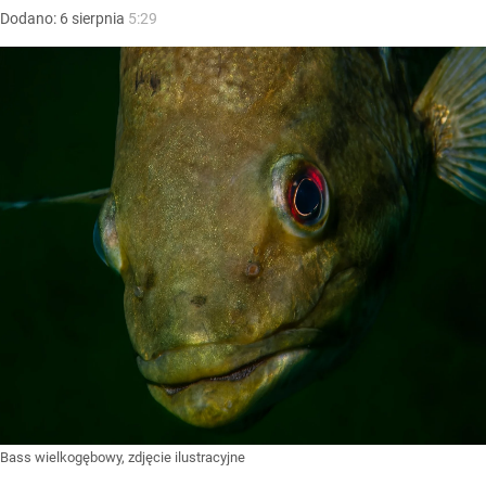
Dodano:
6
sierpnia
5:29
Bass wielkogębowy, zdjęcie ilustracyjne