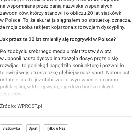
na wspomniane przez panią nazwiska wspaniałych
zawodników, którzy stanowili o obliczu 20 lat siatkówki
w Polsce. To, że akurat ja sięgnąłem po statuetkę, oznacza,
że moja osoba też jest kojarzona z rozwojem dyscypliny.
Jak przez te 20 lat zmieniły się rozgrywki w Polsce?
Po zdobyciu srebrnego medalu mistrzostw świata
w Japonii nasza dyscyplina zaczęła dosyć prężnie się
rozwijać. To poniekąd napędziło koniunkturę i pozwoliło
telewizji wejść troszeczkę głębiej w nasz sport. Natomiast
ostatnie lata to już stabilizacja i wyrównanie poziomu
polskiej ligi, w której występuje dużo bardzo silnych
zespołów.
Źródło:
WPROST.pl
Siatkówka
Sport
Tylko u Nas