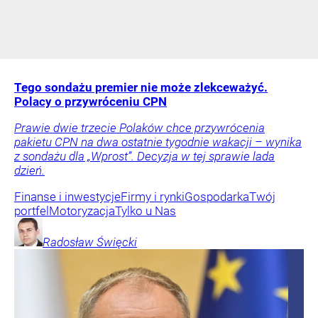
Tego sondażu premier nie może zlekceważyć.
Polacy o przywróceniu CPN
Prawie dwie trzecie Polaków chce przywrócenia
pakietu CPN na dwa ostatnie tygodnie wakacji – wynika
z sondażu dla „Wprost”. Decyzja w tej sprawie lada
dzień.
Finanse i inwestycje
Firmy i rynki
Gospodarka
Twój
portfel
Motoryzacja
Tylko u Nas
Radosław
Święcki