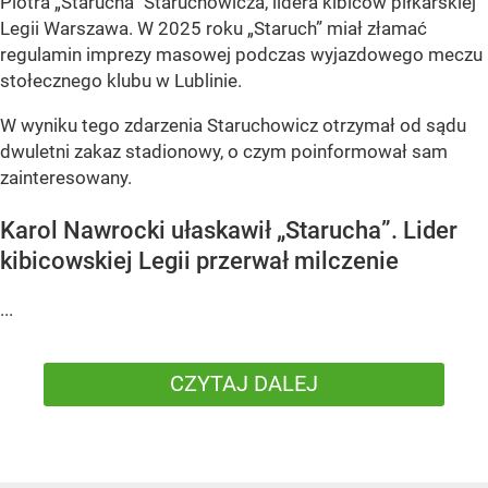
Piotra „Starucha” Staruchowicza, lidera kibiców piłkarskiej
Legii Warszawa. W 2025 roku „Staruch” miał złamać
regulamin imprezy masowej podczas wyjazdowego meczu
stołecznego klubu w Lublinie.
W wyniku tego zdarzenia Staruchowicz otrzymał od sądu
dwuletni zakaz stadionowy, o czym poinformował sam
zainteresowany.
Karol Nawrocki ułaskawił „Starucha”. Lider
kibicowskiej Legii przerwał milczenie
...
CZYTAJ DALEJ