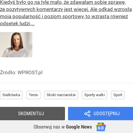
Kiedyś było go na tyle mało, że zdawałam sobie sprawę,
że pozytywnych komentarzy jest więcej. Ale odkąd wzrosła
moja popularność i poziom sportowy, to wzrasta również
odsetek ludzi,...
Źródło:
WPROST.pl
Siatkówka
Tenis
Skoki narciarskie
Sporty walki
Sport
SKOMENTUJ
UDOSTĘPNIJ
Obserwuj nas
w
Google News