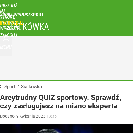
PRZEJDŹ
NA
SPORT WPROST
STRONĘ
GŁÓWNĄ
UBSKRYBUJ
SIATKÓWKA
WPROST.PL
ZALOGUJ
MENU
Sport
/
Siatkówka
Arcytrudny QUIZ sportowy. Sprawdź,
czy zasługujesz na miano eksperta
Dodano:
9
kwietnia
2023
13:35