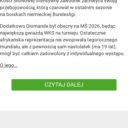
Kości Słoniowej ofensywny zawodnik zachwyca swoją
przebojowością, którą czarował w ostatnim sezonie
na boiskach niemieckiej Bundesligi.
Dodatkowo Diomande był obecny na MŚ 2026, będąc
największą gwiazdą WKS na turnieju. Ostatecznie
afrykańska reprezentacja nie zwojowała tegorocznego
mundialu, ale z pewnością sam nastolatek (ma 19 lat),
mógł być całkiem zadowolony z indywidualnego występu.
O jego...
CZYTAJ DALEJ