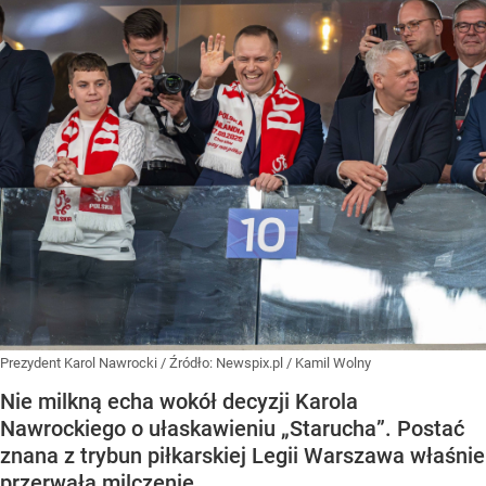
Prezydent Karol Nawrocki
/ Źródło:
Newspix.pl
/
Kamil Wolny
Nie milkną echa wokół decyzji Karola
Nawrockiego o ułaskawieniu „Starucha”. Postać
znana z trybun piłkarskiej Legii Warszawa właśnie
przerwała milczenie.