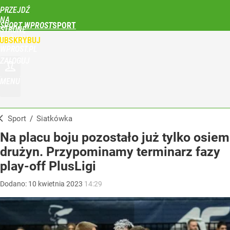
PRZEJDŹ
NA
SPORT WPROST
STRONĘ
GŁÓWNĄ
UBSKRYBUJ
WPROST.PL
ZALOGUJ
MENU
Sport
/
Siatkówka
Na placu boju pozostało już tylko osiem
drużyn. Przypominamy terminarz fazy
play-off PlusLigi
Dodano:
10
kwietnia
2023
14:29