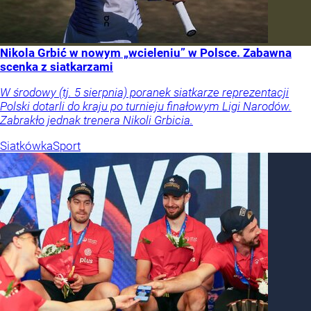
Nikola Grbić w nowym „wcieleniu” w Polsce. Zabawna
scenka z siatkarzami
W środowy (tj. 5 sierpnia) poranek siatkarze reprezentacji
Polski dotarli do kraju po turnieju finałowym Ligi Narodów.
Zabrakło jednak trenera Nikoli Grbicia.
Siatkówka
Sport