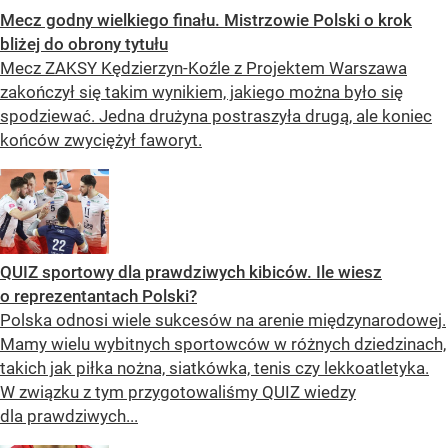
Mecz godny wielkiego finału. Mistrzowie Polski o krok
bliżej do obrony tytułu
Mecz ZAKSY Kędzierzyn-Koźle z Projektem Warszawa
zakończył się takim wynikiem, jakiego można było się
spodziewać. Jedna drużyna postraszyła drugą, ale koniec
końców zwyciężył faworyt.
QUIZ sportowy dla prawdziwych kibiców. Ile wiesz
o reprezentantach Polski?
Polska odnosi wiele sukcesów na arenie międzynarodowej.
Mamy wielu wybitnych sportowców w różnych dziedzinach,
takich jak piłka nożna, siatkówka, tenis czy lekkoatletyka.
W związku z tym przygotowaliśmy QUIZ wiedzy
dla prawdziwych...