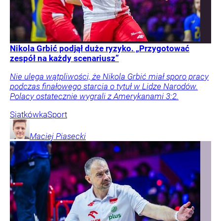
Nikola Grbić podjął duże ryzyko. „Przygotować
zespół na każdy scenariusz”
Nie ulega wątpliwości, że Nikola Grbić miał sporo pracy
podczas finałowego starcia o tytuł w Lidze Narodów.
Polacy ostatecznie wygrali z Amerykanami 3:2.
Siatkówka
Sport
Maciej
Piasecki