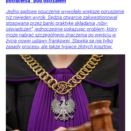
potrącenia” pod ostrzałem
Jedno sądowe pouczenie wywołało większe poruszenie
niż niejeden wyrok. Sędzia otwarcie zakwestionował
stosowaną przez banki praktykę składania „niby-
oświadczeń”, jednocześnie pokazując problem, który
może nabrać szczególnego znaczenia po wejściu w
życie nowej ustawy frankowej. Stawką są nie tylko
zasady procesu, ale także tysiące złotych kosztów.