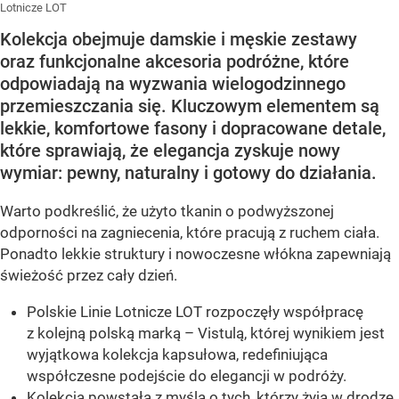
Lotnicze LOT
Kolekcja obejmuje damskie i męskie zestawy
oraz funkcjonalne akcesoria podróżne, które
odpowiadają na wyzwania wielogodzinnego
przemieszczania się. Kluczowym elementem są
lekkie, komfortowe fasony i dopracowane detale,
które sprawiają, że elegancja zyskuje nowy
wymiar: pewny, naturalny i gotowy do działania.
Warto podkreślić, że użyto tkanin o podwyższonej
odporności na zagniecenia, które pracują z ruchem ciała.
Ponadto lekkie struktury i nowoczesne włókna zapewniają
świeżość przez cały dzień.
Polskie Linie Lotnicze LOT rozpoczęły współpracę
z kolejną polską marką – Vistulą, której wynikiem jest
wyjątkowa kolekcja kapsułowa, redefiniująca
współczesne podejście do elegancji w podróży.
Kolekcja powstała z myślą o tych, którzy żyją w drodze