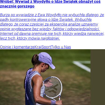
Wróbel: Wywiad z Woydyłło o Idze Świątek obnażył coś
znacznie gorszego
Burza po wywiadzie z Ewą Woydyłło nie wybuchła dlatego, że
padły kontrowersyjne słowa o Idze Świątek. Wybuchła
dlatego, że coraz częściej za ekspercką analizę uznajemy
opinie wygłaszane bez wiedzy, faktów i odpowiedzialności.
Internet od dawna premiuje nie tych, którzy wiedzą najwięcej,
lecz tych, którzy mówią najgłośniej.
Opinie i komentarze
Kraj
Sport
Tylko u Nas