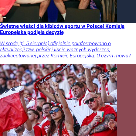
Świetne wieści dla kibiców sportu w Polsce! Komisja
Europejska podjęła decyzję
W środę (tj. 5 sierpnia) oficjalnie poinformowano o
aktualizacji tzw. polskiej liście ważnych wydarzeń,
zaakceptowanej przez Komisję Europejską. O czym mowa?