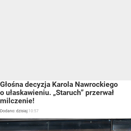
Głośna decyzja Karola Nawrockiego
o ułaskawieniu. „Staruch” przerwał
milczenie!
Dodano:
dzisiaj
10:57