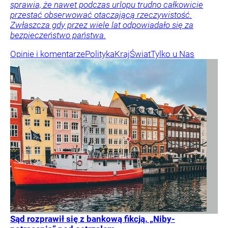
sprawia, że nawet podczas urlopu trudno całkowicie
przestać obserwować otaczającą rzeczywistość.
Zwłaszcza gdy przez wiele lat odpowiadało się za
bezpieczeństwo państwa.
Opinie i komentarze
Polityka
Kraj
Świat
Tylko u Nas
Sąd rozprawił się z bankową fikcją. „Niby-