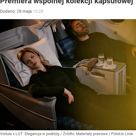
Premiera wspólnej kolekcji kapsułowej
Dodano:
28
maja
10:28
Vistula x LOT: Elegancja w podróży
/ Źródło:
Materiały prasowe
/
Polskie Linie