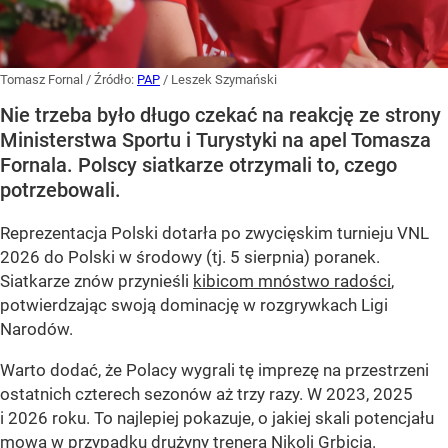
Tomasz Fornal
/ Źródło:
PAP
/
Leszek Szymański
Nie trzeba było długo czekać na reakcję ze strony
Ministerstwa Sportu i Turystyki na apel Tomasza
Fornala. Polscy siatkarze otrzymali to, czego
potrzebowali.
Reprezentacja Polski dotarła po zwycięskim turnieju VNL
2026 do Polski w środowy (tj. 5 sierpnia) poranek.
Siatkarze znów przynieśli
kibicom mnóstwo radości
,
potwierdzając swoją dominację w rozgrywkach Ligi
Narodów.
Warto dodać, że Polacy wygrali tę imprezę na przestrzeni
ostatnich czterech sezonów aż trzy razy. W 2023, 2025
i 2026 roku. To najlepiej pokazuje, o jakiej skali potencjału
mowa w przypadku drużyny trenera Nikoli Grbicia.