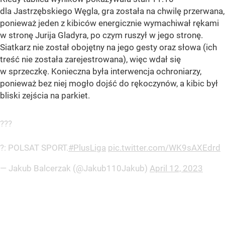
dla Jastrzębskiego Węgla, gra została na chwilę przerwana,
ponieważ jeden z kibiców energicznie wymachiwał rękami
w stronę Jurija Gladyra, po czym ruszył w jego stronę.
Siatkarz nie został obojętny na jego gesty oraz słowa (ich
treść nie została zarejestrowana), więc wdał się
w sprzeczkę. Konieczna była interwencja ochroniarzy,
ponieważ bez niej mogło dojść do rękoczynów, a kibic był
bliski zejścia na parkiet.
???
?: POLSAT SPORT.
#PlusLiga
pic.twitter.com/WK9sAXEdrd
— Jakub Balcerzak (@Jakub110Jakub)
April 12, 2023