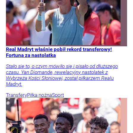
Real Madryt właśnie pobił rekord transferowy!
Fortuna za nastolatka
Stało się to, o czym mówiło się i pisało od dłuższego
czasu. Yan Diomande, rewelacyjny nastolatek z
Wybrzeża Kości Słoniowej, został piłkarzem Realu
Madryt.
Transfery
Piłka nożna
Sport