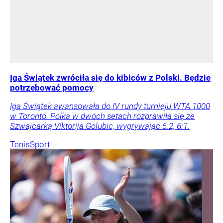
Iga Świątek zwróciła się do kibiców z Polski. Będzie
potrzebować pomocy
Iga Świątek awansowała do IV rundy turnieju WTA 1000
w Toronto. Polka w dwóch setach rozprawiła się ze
Szwajcarką Viktorija Golubic, wygrywając 6:2, 6:1.
Tenis
Sport