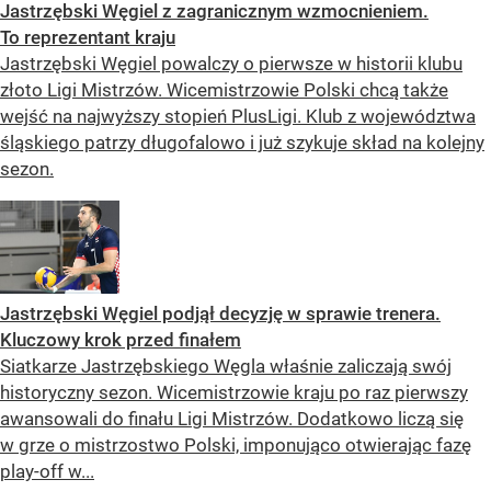
Jastrzębski Węgiel z zagranicznym wzmocnieniem.
To reprezentant kraju
Jastrzębski Węgiel powalczy o pierwsze w historii klubu
złoto Ligi Mistrzów. Wicemistrzowie Polski chcą także
wejść na najwyższy stopień PlusLigi. Klub z województwa
śląskiego patrzy długofalowo i już szykuje skład na kolejny
sezon.
Jastrzębski Węgiel podjął decyzję w sprawie trenera.
Kluczowy krok przed finałem
Siatkarze Jastrzębskiego Węgla właśnie zaliczają swój
historyczny sezon. Wicemistrzowie kraju po raz pierwszy
awansowali do finału Ligi Mistrzów. Dodatkowo liczą się
w grze o mistrzostwo Polski, imponująco otwierając fazę
play-off w...