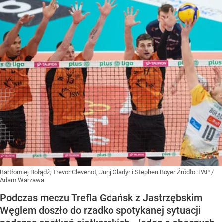
Bartłomiej Bołądź, Trevor Clevenot, Jurij Gladyr i Stephen Boyer
Źródło:
PAP
/
Adam Warżawa
Podczas meczu Trefla Gdańsk z Jastrzębskim
Węglem doszło do rzadko spotykanej sytuacji