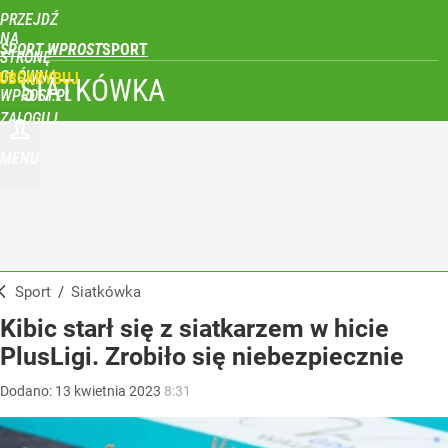
PRZEJDŹ
NA
SPORT WPROST
STRONĘ
GŁÓWNĄ
UBSKRYBUJ
SIATKÓWKA
WPROST.PL
ZALOGUJ
MENU
Sport
/
Siatkówka
Kibic starł się z siatkarzem w hicie
PlusLigi. Zrobiło się niebezpiecznie
Dodano:
13
kwietnia
2023
8:31