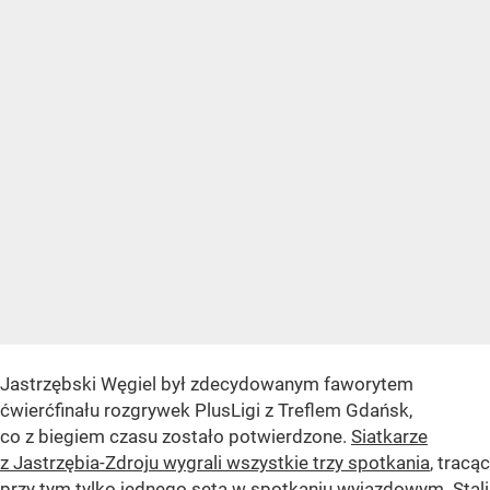
Jastrzębski Węgiel był zdecydowanym faworytem
ćwierćfinału rozgrywek PlusLigi z Treflem Gdańsk,
co z biegiem czasu zostało potwierdzone.
Siatkarze
z Jastrzębia-Zdroju wygrali wszystkie trzy spotkania
, tracąc
przy tym tylko jednego seta w spotkaniu wyjazdowym. Stali