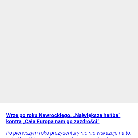
Wrze po roku Nawrockiego. „Największa hańba”
kontra „Cała Europa nam go zazdrości”
Po pierwszym roku prezydentury nic nie wskazuje na to,