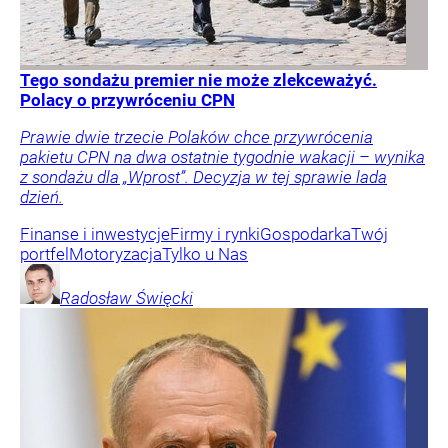
Tego sondażu premier nie może zlekceważyć.
Polacy o przywróceniu CPN
Prawie dwie trzecie Polaków chce przywrócenia
pakietu CPN na dwa ostatnie tygodnie wakacji – wynika
z sondażu dla „Wprost”. Decyzja w tej sprawie lada
dzień.
Finanse i inwestycje
Firmy i rynki
Gospodarka
Twój
portfel
Motoryzacja
Tylko u Nas
Radosław
Święcki