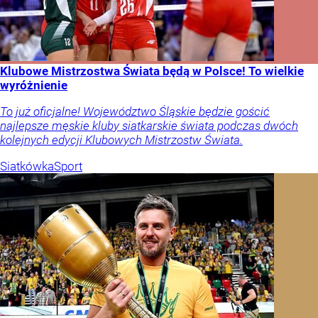
Klubowe Mistrzostwa Świata będą w Polsce! To wielkie
wyróżnienie
To już oficjalne! Województwo Śląskie będzie gościć
najlepsze męskie kluby siatkarskie świata podczas dwóch
kolejnych edycji Klubowych Mistrzostw Świata.
Siatkówka
Sport