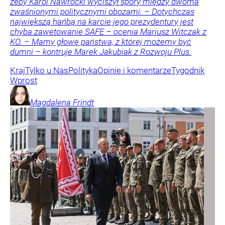
żeby Karol Nawrocki wyciszył spory między dwoma
zwaśnionymi politycznymi obozami. – Dotychczas
największą hańbą na karcie jego prezydentury jest
chyba zawetowanie SAFE – ocenia Mariusz Witczak z
KO. – Mamy głowę państwa, z której możemy być
dumni – kontruje Marek Jakubiak z Rozwoju Plus.
Kraj
Tylko u Nas
Polityka
Opinie i komentarze
Tygodnik
Wprost
Magdalena
Frindt