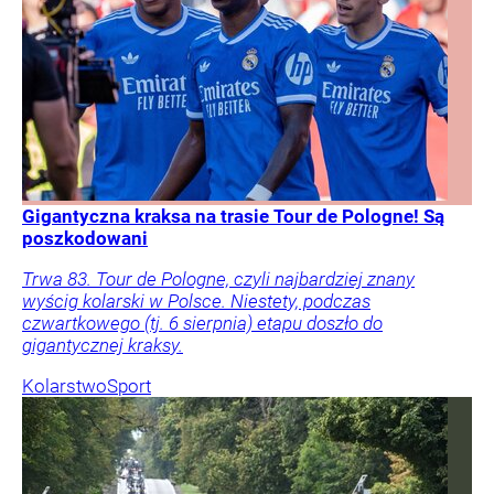
Gigantyczna kraksa na trasie Tour de Pologne! Są
poszkodowani
Trwa 83. Tour de Pologne, czyli najbardziej znany
wyścig kolarski w Polsce. Niestety, podczas
czwartkowego (tj. 6 sierpnia) etapu doszło do
gigantycznej kraksy.
Kolarstwo
Sport