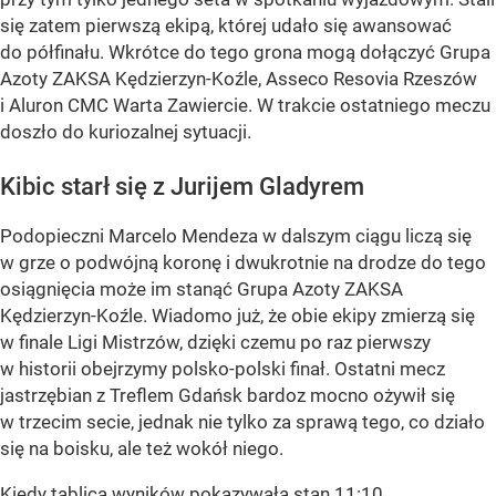
się zatem pierwszą ekipą, której udało się awansować
do półfinału. Wkrótce do tego grona mogą dołączyć Grupa
Azoty ZAKSA Kędzierzyn-Koźle, Asseco Resovia Rzeszów
i Aluron CMC Warta Zawiercie. W trakcie ostatniego meczu
doszło do kuriozalnej sytuacji.
Kibic starł się z Jurijem Gladyrem
Podopieczni Marcelo Mendeza w dalszym ciągu liczą się
w grze o podwójną koronę i dwukrotnie na drodze do tego
osiągnięcia może im stanąć Grupa Azoty ZAKSA
Kędzierzyn-Koźle. Wiadomo już, że obie ekipy zmierzą się
w finale Ligi Mistrzów, dzięki czemu po raz pierwszy
w historii obejrzymy polsko-polski finał. Ostatni mecz
jastrzębian z Treflem Gdańsk bardoz mocno ożywił się
w trzecim secie, jednak nie tylko za sprawą tego, co działo
się na boisku, ale też wokół niego.
Kiedy tablica wyników pokazywała stan 11:10