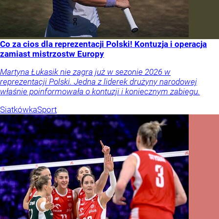
Co za cios dla reprezentacji Polski! Kontuzja i operacja
zamiast mistrzostw Europy
Martyna Łukasik nie zagra już w sezonie 2026 w
reprezentacji Polski. Jedna z liderek drużyny narodowej
właśnie poinformowała o kontuzji i koniecznym zabiegu.
Siatkówka
Sport