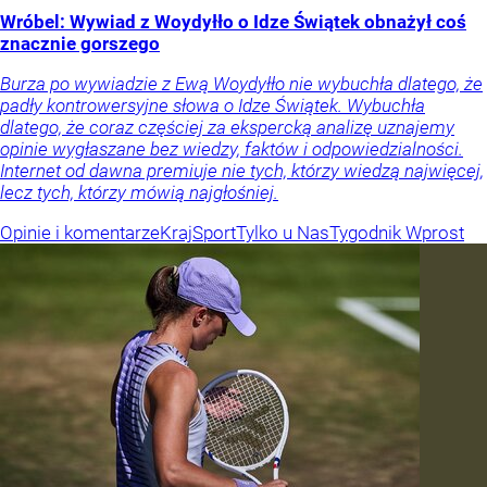
Wróbel: Wywiad z Woydyłło o Idze Świątek obnażył coś
znacznie gorszego
Burza po wywiadzie z Ewą Woydyłło nie wybuchła dlatego, że
padły kontrowersyjne słowa o Idze Świątek. Wybuchła
dlatego, że coraz częściej za ekspercką analizę uznajemy
opinie wygłaszane bez wiedzy, faktów i odpowiedzialności.
Internet od dawna premiuje nie tych, którzy wiedzą najwięcej,
lecz tych, którzy mówią najgłośniej.
Opinie i komentarze
Kraj
Sport
Tylko u Nas
Tygodnik Wprost