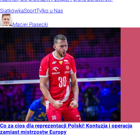
Siatkówka
Sport
Tylko u Nas
Maciej
Piasecki
Co za cios dla reprezentacji Polski! Kontuzja i operacja
zamiast mistrzostw Europy