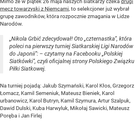
Mimo że w piątek 26 maja naszych siatkarzy czeka
drugi
mecz towarzyski z Niemcami
, to selekcjoner już wybrał
grupę zawodników, która rozpocznie zmagania w Lidze
Narodów.
„Nikola Grbić zdecydował! Oto „czternastka”, która
poleci na pierwszy turniej Siatkarskiej Ligi Narodów
do Japonii”: – czytamy na Facebooku „Polskiej
Siatkówki”, czyli oficjalnej strony Polskiego Związku
Piłki Siatkowej.
Na turniej pojadą: Jakub Szymański, Karol Kłos, Grzegorz
Łomacz, Kamil Semeniuk, Mateusz Bieniek, Karol
urbanowicz, Karol Butryn, Kamil Szymura, Artur Szalpuk,
Dawid Dulski, Kuba Harwyluk, Mikołaj Sawicki, Mateusz
Poręba i Jan Firlej