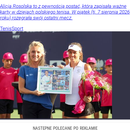
Alicja Rosolska to z pewnością postać, która zapisała ważne
karty w dziejach polskiego tenisa. W piątek (tj. 7 sierpnia 2026
roku) rozegrała swój ostatni mecz.
Tenis
Sport