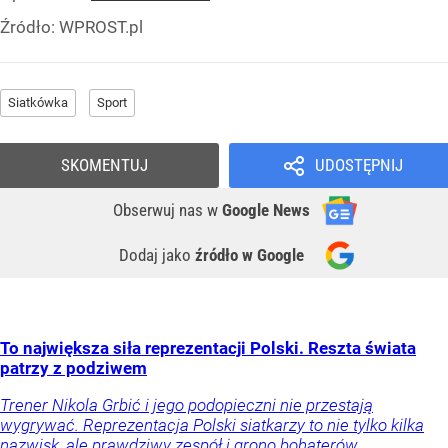
Źródło:
WPROST.pl
Siatkówka
Sport
SKOMENTUJ
UDOSTĘPNIJ
Obserwuj nas
w
Google News
Dodaj jako
źródło w Google
To największa siła reprezentacji Polski. Reszta świata
patrzy z podziwem
Trener Nikola Grbić i jego podopieczni nie przestają
wygrywać. Reprezentacja Polski siatkarzy to nie tylko kilka
nazwisk, ale prawdziwy zespół i grono bohaterów.