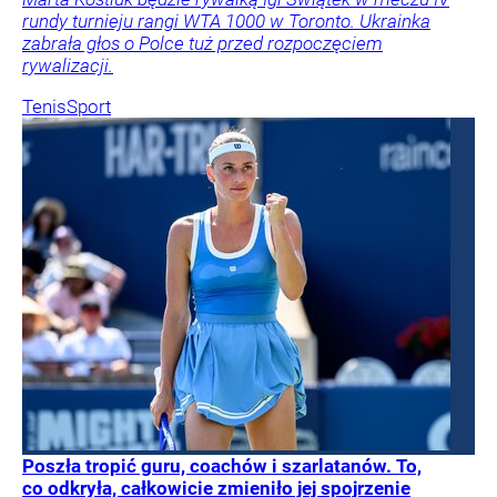
rundy turnieju rangi WTA 1000 w Toronto. Ukrainka
zabrała głos o Polce tuż przed rozpoczęciem
rywalizacji.
Tenis
Sport
Poszła tropić guru, coachów i szarlatanów. To,
co odkryła, całkowicie zmieniło jej spojrzenie