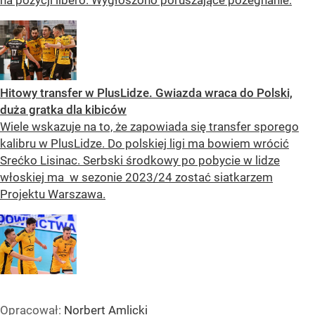
Hitowy transfer w PlusLidze. Gwiazda wraca do Polski,
duża gratka dla kibiców
Wiele wskazuje na to, że zapowiada się transfer sporego
kalibru w PlusLidze. Do polskiej ligi ma bowiem wrócić
Srećko Lisinac. Serbski środkowy po pobycie w lidze
włoskiej ma w sezonie 2023/24 zostać siatkarzem
Projektu Warszawa.
Opracował:
Norbert Amlicki