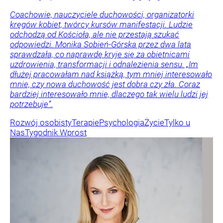
Coachowie, nauczyciele duchowości, organizatorki
kręgów kobiet, twórcy kursów manifestacji. Ludzie
odchodzą od Kościoła, ale nie przestają szukać
odpowiedzi. Monika Sobień-Górska przez dwa lata
sprawdzała, co naprawdę kryje się za obietnicami
uzdrowienia, transformacji i odnalezienia sensu. „Im
dłużej pracowałam nad książką, tym mniej interesowało
mnie, czy nowa duchowość jest dobra czy zła. Coraz
bardziej interesowało mnie, dlaczego tak wielu ludzi jej
potrzebuje”.
Rozwój osobisty
Terapie
Psychologia
Życie
Tylko u
Nas
Tygodnik Wprost