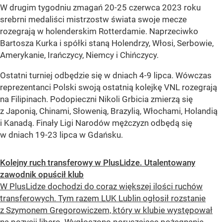
W drugim tygodniu zmagań 20-25 czerwca 2023 roku
srebrni medaliści mistrzostw świata swoje mecze
rozegrają w holenderskim Rotterdamie. Naprzeciwko
Bartosza Kurka i spółki staną Holendrzy, Włosi, Serbowie,
Amerykanie, Irańczycy, Niemcy i Chińczycy.
Ostatni turniej odbędzie się w dniach 4-9 lipca. Wówczas
reprezentanci Polski swoją ostatnią kolejkę VNL rozegrają
na Filipinach. Podopieczni Nikoli Grbicia zmierzą się
z Japonią, Chinami, Słowenią, Brazylią, Włochami, Holandią
i Kanadą. Finały Ligi Narodów mężczyzn odbędą się
w dniach 19-23 lipca w Gdańsku.
Kolejny ruch transferowy w PlusLidze. Utalentowany
zawodnik opuścił klub
W PlusLidze dochodzi do coraz większej ilości ruchów
transferowych. Tym razem LUK Lublin ogłosił rozstanie
z Szymonem Gregorowiczem, który w klubie występował
na pozycji libero. Wygłoszono poruszające pożegnanie.