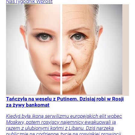
Nas
Tygodnik Wprost
Tańczyła na weselu z Putinem. Dzisiaj robi w Rosji
za żywy bankomat
Kiedyś była ikoną serwilizmu europejskich elit wobec
Moskwy, potem rosyjscy najemnicy ewakuowali ją
razem z ulubionymi końmi z Libanu. Dziś narzeka
publicznie na codzienne życie na rosyjskiej prowincji.