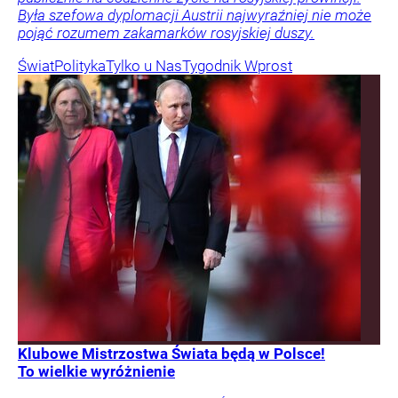
Była szefowa dyplomacji Austrii najwyraźniej nie może
pojąć rozumem zakamarków rosyjskiej duszy.
Świat
Polityka
Tylko u Nas
Tygodnik Wprost
Klubowe Mistrzostwa Świata będą w Polsce!
To wielkie wyróżnienie