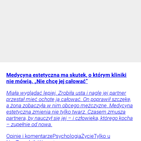
Medycyna estetyczna ma skutek, o którym kliniki
nie mówią. „Nie chcę jej całować”
Miała wyglądać lepiej. Zrobiła usta i nagle jej partner
przestał mieć ochotę ją całować. On poprawił szczękę,
a żona zobaczyła w nim obcego mężczyznę. Medycyna
estetyczna zmienia nie tylko twarz. Czasem zmusza
partnera, by nauczył się jej – i człowieka, którego kocha
– zupełnie od nowa.
Opinie i komentarze
Psychologia
Życie
Tylko u