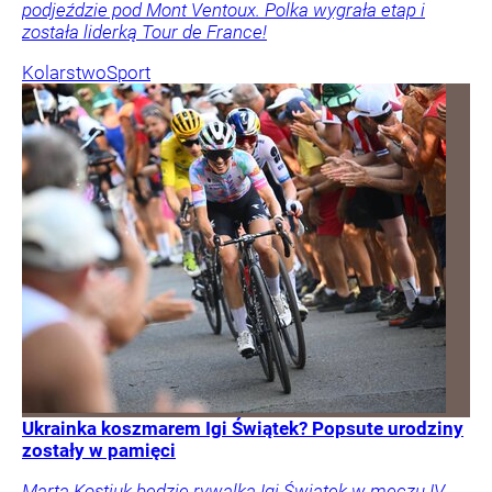
podjeździe pod Mont Ventoux. Polka wygrała etap i
została liderką Tour de France!
Kolarstwo
Sport
Ukrainka koszmarem Igi Świątek? Popsute urodziny
zostały w pamięci
Marta Kostiuk będzie rywalką Igi Świątek w meczu IV