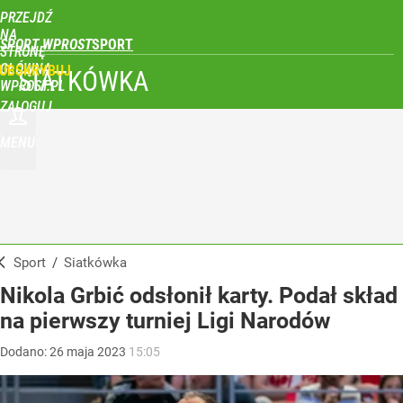
PRZEJDŹ
NA
SPORT WPROST
STRONĘ
GŁÓWNĄ
UBSKRYBUJ
SIATKÓWKA
WPROST.PL
ZALOGUJ
MENU
Sport
/
Siatkówka
Nikola Grbić odsłonił karty. Podał skład
na pierwszy turniej Ligi Narodów
Dodano:
26
maja
2023
15:05