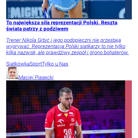
To największa siła reprezentacji Polski. Reszta
świata patrzy z podziwem
Trener Nikola Grbić i jego podopieczni nie przestają
wygrywać. Reprezentacja Polski siatkarzy to nie tylko
kilka nazwisk, ale prawdziwy zespół i grono bohaterów.
Siatkówka
Sport
Tylko u Nas
Maciej
Piasecki