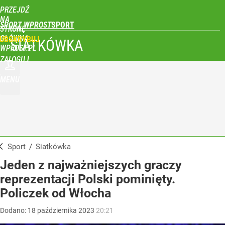
PRZEJDŹ
NA
SPORT WPROST
STRONĘ
GŁÓWNĄ
UBSKRYBUJ
SIATKÓWKA
WPROST.PL
ZALOGUJ
MENU
Sport
/
Siatkówka
Jeden z najważniejszych graczy
reprezentacji Polski pominięty.
Policzek od Włocha
Dodano:
18
października
2023
20:21