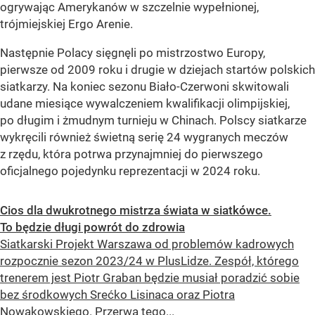
ogrywając Amerykanów w szczelnie wypełnionej,
trójmiejskiej Ergo Arenie.
Następnie Polacy sięgnęli po mistrzostwo Europy,
pierwsze od 2009 roku i drugie w dziejach startów polskich
siatkarzy. Na koniec sezonu Biało-Czerwoni skwitowali
udane miesiące wywalczeniem kwalifikacji olimpijskiej,
po długim i żmudnym turnieju w Chinach. Polscy siatkarze
wykręcili również świetną serię 24 wygranych meczów
z rzędu, która potrwa przynajmniej do pierwszego
oficjalnego pojedynku reprezentacji w 2024 roku.
Cios dla dwukrotnego mistrza świata w siatkówce.
To będzie długi powrót do zdrowia
Siatkarski Projekt Warszawa od problemów kadrowych
rozpocznie sezon 2023/24 w PlusLidze. Zespół, którego
trenerem jest Piotr Graban będzie musiał poradzić sobie
bez środkowych Srećko Lisinaca oraz Piotra
Nowakowskiego. Przerwa tego...