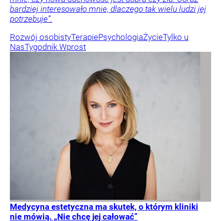
bardziej interesowało mnie, dlaczego tak wielu ludzi jej
potrzebuje”.
Rozwój osobisty
Terapie
Psychologia
Życie
Tylko u
Nas
Tygodnik Wprost
Medycyna estetyczna ma skutek, o którym kliniki
nie mówią. „Nie chcę jej całować”