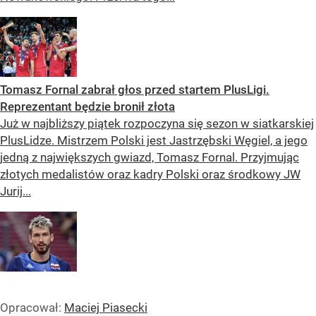
Tomasz Fornal zabrał głos przed startem PlusLigi.
Reprezentant będzie bronił złota
Już w najbliższy piątek rozpoczyna się sezon w siatkarskiej
PlusLidze. Mistrzem Polski jest Jastrzębski Węgiel, a jego
jedną z największych gwiazd, Tomasz Fornal. Przyjmując
złotych medalistów oraz kadry Polski oraz środkowy JW
Jurij...
Opracował:
Maciej Piasecki