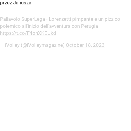
przez Janusza.
Pallavolo SuperLega - Lorenzetti pimpante e un pizzico
polemico all'inizio dell'avventura con Perugia
https://t.co/F4ohXKEUkd
— iVolley (@iVolleymagazine)
October 18, 2023