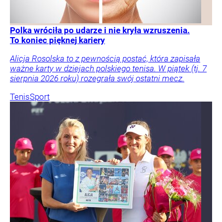
Polka wróciła po udarze i nie kryła wzruszenia.
To koniec pięknej kariery
Alicja Rosolska to z pewnością postać, która zapisała
ważne karty w dziejach polskiego tenisa. W piątek (tj. 7
sierpnia 2026 roku) rozegrała swój ostatni mecz.
Tenis
Sport