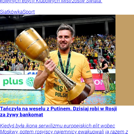
kolejnych edycji Klubowych Mistrzostw Świata.
Siatkówka
Sport
Tańczyła na weselu z Putinem. Dzisiaj robi w Rosji
za żywy bankomat
Kiedyś była ikoną serwilizmu europejskich elit wobec
Moskwy, potem rosyjscy najemnicy ewakuowali ją razem z