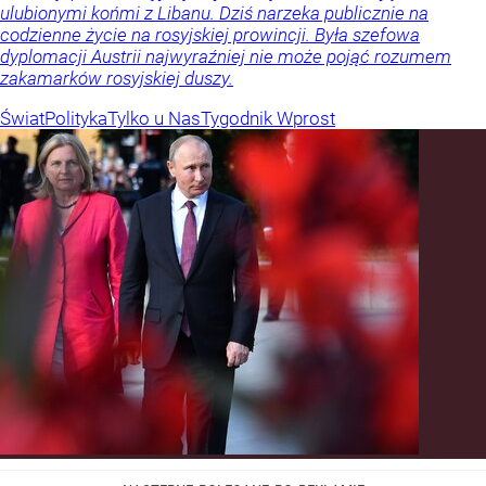
ulubionymi końmi z Libanu. Dziś narzeka publicznie na
codzienne życie na rosyjskiej prowincji. Była szefowa
dyplomacji Austrii najwyraźniej nie może pojąć rozumem
zakamarków rosyjskiej duszy.
Świat
Polityka
Tylko u Nas
Tygodnik Wprost