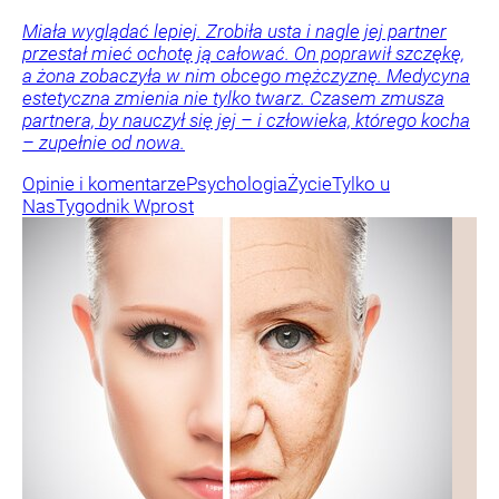
Miała wyglądać lepiej. Zrobiła usta i nagle jej partner
przestał mieć ochotę ją całować. On poprawił szczękę,
a żona zobaczyła w nim obcego mężczyznę. Medycyna
estetyczna zmienia nie tylko twarz. Czasem zmusza
partnera, by nauczył się jej – i człowieka, którego kocha
– zupełnie od nowa.
Opinie i komentarze
Psychologia
Życie
Tylko u
Nas
Tygodnik Wprost