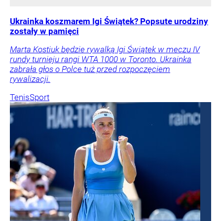
Ukrainka koszmarem Igi Świątek? Popsute urodziny
zostały w pamięci
Marta Kostiuk będzie rywalką Igi Świątek w meczu IV
rundy turnieju rangi WTA 1000 w Toronto. Ukrainka
zabrała głos o Polce tuż przed rozpoczęciem
rywalizacji.
Tenis
Sport