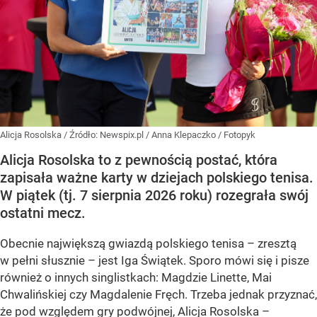
Alicja Rosolska
/ Źródło:
Newspix.pl
/
Anna Klepaczko / Fotopyk
Alicja Rosolska to z pewnością postać, która
zapisała ważne karty w dziejach polskiego tenisa.
W piątek (tj. 7 sierpnia 2026 roku) rozegrała swój
ostatni mecz.
Obecnie największą gwiazdą polskiego tenisa – zresztą
w pełni słusznie – jest Iga Świątek. Sporo mówi się i pisze
również o innych singlistkach: Magdzie Linette, Mai
Chwalińskiej czy Magdalenie Fręch. Trzeba jednak przyznać,
że pod względem gry podwójnej, Alicja Rosolska –