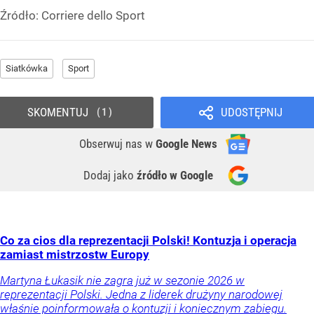
Źródło:
Corriere dello Sport
Siatkówka
Sport
SKOMENTUJ
UDOSTĘPNIJ
1
Obserwuj nas
w
Google News
Dodaj jako
źródło w Google
Co za cios dla reprezentacji Polski! Kontuzja i operacja
zamiast mistrzostw Europy
Martyna Łukasik nie zagra już w sezonie 2026 w
reprezentacji Polski. Jedna z liderek drużyny narodowej
właśnie poinformowała o kontuzji i koniecznym zabiegu.