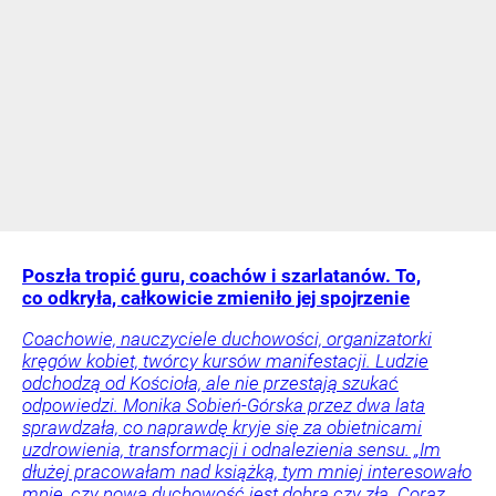
Poszła tropić guru, coachów i szarlatanów. To,
co odkryła, całkowicie zmieniło jej spojrzenie
Coachowie, nauczyciele duchowości, organizatorki
kręgów kobiet, twórcy kursów manifestacji. Ludzie
odchodzą od Kościoła, ale nie przestają szukać
odpowiedzi. Monika Sobień-Górska przez dwa lata
sprawdzała, co naprawdę kryje się za obietnicami
uzdrowienia, transformacji i odnalezienia sensu. „Im
dłużej pracowałam nad książką, tym mniej interesowało
mnie, czy nowa duchowość jest dobra czy zła. Coraz