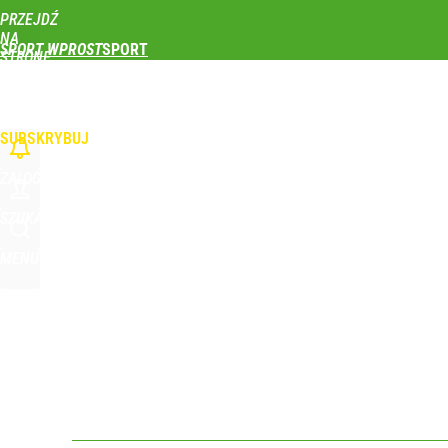
PRZEJDŹ
Udostępnij
0
Skomentuj
NA
SPORT WPROST
STRONĘ
GŁÓWNĄ
PIŁKA NOŻNA
SIATKÓWKA
TENIS
LEKKOATLETYKA
SKOKI NARCIAR
WPROST.PL
SUBSKRYBUJ
ZALOGUJ
SZUKAJ
MENU