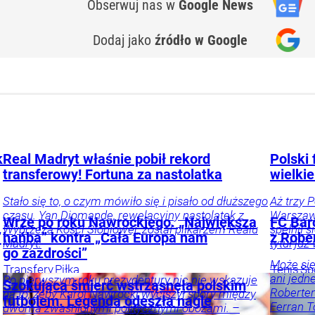
Obserwuj nas
w
Google News
Dodaj jako
źródło w Google
k
Real Madryt właśnie pobił rekord
Polski 
transferowy! Fortuna za nastolatka
wielkie
Stało się to, o czym mówiło się i pisało od dłuższego
Aż trzy 
czasu. Yan Diomande, rewelacyjny nastolatek z
Warszawi
Wrze po roku Nawrockiego. „Największa
FC Bar
Wybrzeża Kości Słoniowej, został piłkarzem Realu
spełnił 
”
hańba” kontra „Cała Europa nam
z Robe
Madryt.
tytuł już
go zazdrości”
Może się
Transfery
Piłka
Tenis
Sp
ani jedn
Po pierwszym roku prezydentury nic nie wskazuje
nożna
Sport
Szokująca śmierć wstrząsnęła polskim
Robertem
na to, żeby Karol Nawrocki wyciszył spory między
futbolem. Legenda odeszła nagle
Ferran T
dwoma zwaśnionymi politycznymi obozami. –