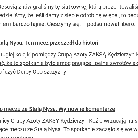
Resovią znów graliśmy tę siatkówkę, którą prezentowal
dzieliśmy, że jeśli damy z siebie odrobinę więcej, to b
eń i bardzo fajnie. Cieszymy się. – podsumował libero.
lą Nysa. Ten mecz przeszedł do historii
rugiej kolejki pomiędzy Grupą Azoty ZAKSĄ Kędzierzyn-Koź
ć, że to spotkanie było emocjonujące i pełne zwrotów akc
ończyć Derby Opolszczyzny
 po meczu ze Stalą Nysa. Wymowne komentarze
icy Grupy Azoty ZAKSY Kędzierzyn-Koźle wrzucają na s
ące meczu ze Stalą Nysa. To spotkanie zaczęło się we w
ważne pytanie.