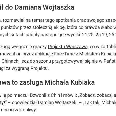
ił do Damiana Wojtaszka
 rozmawiał na temat tego spotkania oraz swojego zespo
3 punktów przez stołeczną ekipę, która co prawda słabo we
nych setach padały następujące wyniki: 21:25, 25:19, 25:1
sługą wyłącznie graczy
Projektu Warszawa,
co w żartobl
ozmawiał on przez aplikację FaceTime z Michałem Kubiaki
 Chinach, lecz do sezonu przygotowywał się nie w Państ
ugi za wygraną Projektu.
awa to zasługa Michała Kubiaka
lę po meczu. Dzwonił z Chin i mówił: „Zobacz, zobacz, a
y!” – opowiedział Damian Wojtaszek. – „Tak tak, Michal
 mocno żartobliwy.