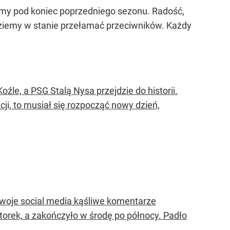
iśmy pod koniec poprzedniego sezonu. Radość,
ędziemy w stanie przełamać przeciwników. Każdy
le, a PSG Stalą Nysa przejdzie do historii.
ji, to musiał się rozpocząć nowy dzień,
woje social media kąśliwe komentarze
torek, a zakończyło w środę po północy. Padło