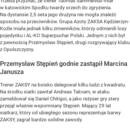
Trzeba przyznać, że trener Tuomas Sammelvuo miał
w katowickim Spodku twardy orzech do zgryzienia.
Na dystansie 2,5 seta jego drużyna nie mogła znaleźć
sposobu na przeciwników. Grupa Azoty ZAKSA Kędzierzyn-
Koźle miała jednak kilku zmienników, którzy odmienili losy
pojedynku i AL-KO Superpuchar Polski. Jednym z nich był
z pewnością Przemysław Stępień, drugi rozgrywający klubu
z Opolszczyzny.
Przemysław Stępień godnie zastąpił Marcina
Janusza
Trener ZAKSY na boisko delegował kilku ludzi z kwadratu.
Na środku siatki zawitał Andreas Takvam, w ataku
zameldował się Daniel Chitigoi, a jako reżyser gry stery
przejął właśnie wspomniany Stępień. Mający 29 lat
siatkarz, który od ubiegłego sezonu reprezentuje barwy
ZAKSY, zagrał bardzo solidne zawody.