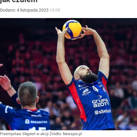
Dodano:
4
listopada
2023
10:09
Przemysław Stępień w akcji
Źródło:
Newspix.pl