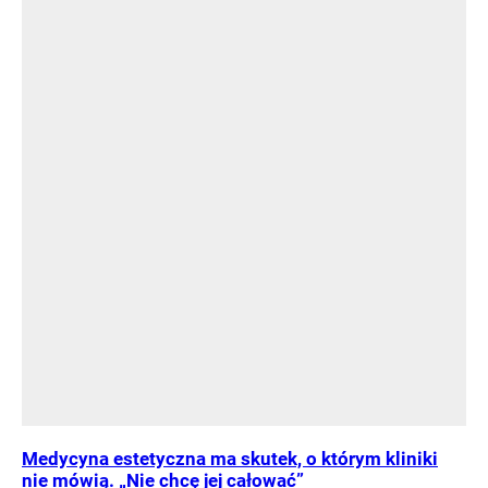
Medycyna estetyczna ma skutek, o którym kliniki
nie mówią. „Nie chcę jej całować”