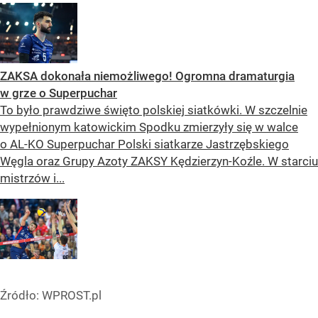
ZAKSA dokonała niemożliwego! Ogromna dramaturgia
w grze o Superpuchar
To było prawdziwe święto polskiej siatkówki. W szczelnie
wypełnionym katowickim Spodku zmierzyły się w walce
o AL-KO Superpuchar Polski siatkarze Jastrzębskiego
Węgla oraz Grupy Azoty ZAKSY Kędzierzyn-Koźle. W starciu
mistrzów i...
Źródło:
WPROST.pl