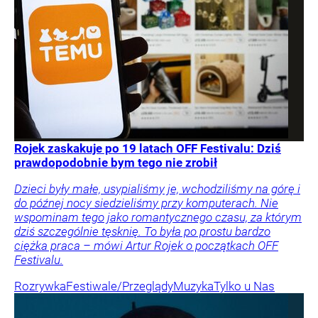
Rojek zaskakuje po 19 latach OFF Festivalu: Dziś
prawdopodobnie bym tego nie zrobił
Dzieci były małe, usypialiśmy je, wchodziliśmy na górę i
do późnej nocy siedzieliśmy przy komputerach. Nie
wspominam tego jako romantycznego czasu, za którym
dziś szczególnie tęsknię. To była po prostu bardzo
ciężka praca – mówi Artur Rojek o początkach OFF
Festivalu.
Rozrywka
Festiwale/Przeglądy
Muzyka
Tylko u Nas