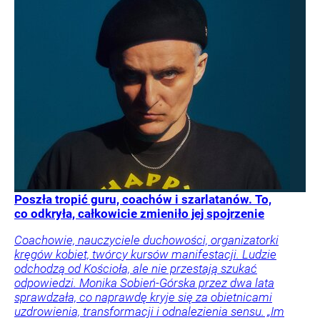
Poszła tropić guru, coachów i szarlatanów. To,
co odkryła, całkowicie zmieniło jej spojrzenie
Coachowie, nauczyciele duchowości, organizatorki
kręgów kobiet, twórcy kursów manifestacji. Ludzie
odchodzą od Kościoła, ale nie przestają szukać
odpowiedzi. Monika Sobień-Górska przez dwa lata
sprawdzała, co naprawdę kryje się za obietnicami
uzdrowienia, transformacji i odnalezienia sensu. „Im