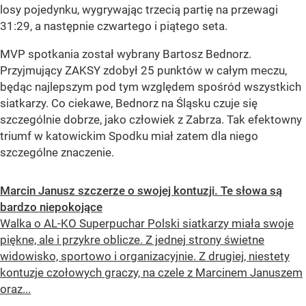
losy pojedynku, wygrywając trzecią partię na przewagi
31:29, a następnie czwartego i piątego seta.
MVP spotkania został wybrany Bartosz Bednorz.
Przyjmujący ZAKSY zdobył 25 punktów w całym meczu,
będąc najlepszym pod tym względem spośród wszystkich
siatkarzy. Co ciekawe, Bednorz na Śląsku czuje się
szczególnie dobrze, jako człowiek z Zabrza. Tak efektowny
triumf w katowickim Spodku miał zatem dla niego
szczególne znaczenie.
Marcin Janusz szczerze o swojej kontuzji. Te słowa są
bardzo niepokojące
Walka o AL-KO Superpuchar Polski siatkarzy miała swoje
piękne, ale i przykre oblicze. Z jednej strony świetne
widowisko, sportowo i organizacyjnie. Z drugiej, niestety
kontuzje czołowych graczy, na czele z Marcinem Januszem
oraz...