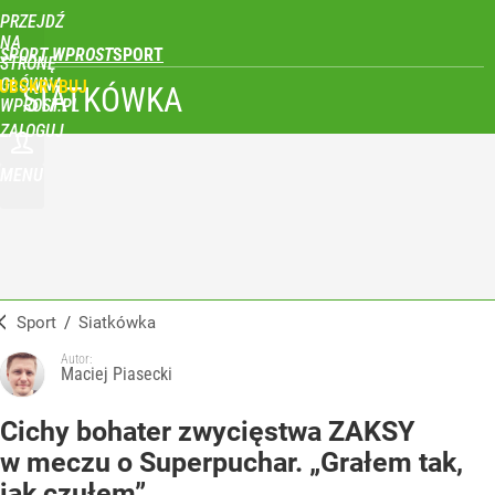
PRZEJDŹ
NA
SPORT WPROST
STRONĘ
GŁÓWNĄ
UBSKRYBUJ
SIATKÓWKA
WPROST.PL
ZALOGUJ
MENU
Sport
/
Siatkówka
Autor:
Maciej Piasecki
Cichy bohater zwycięstwa ZAKSY
w meczu o Superpuchar. „Grałem tak,
jak czułem”