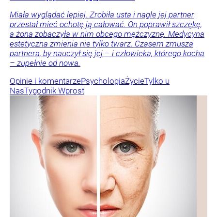
Miała wyglądać lepiej. Zrobiła usta i nagle jej partner
przestał mieć ochotę ją całować. On poprawił szczękę,
a żona zobaczyła w nim obcego mężczyznę. Medycyna
estetyczna zmienia nie tylko twarz. Czasem zmusza
partnera, by nauczył się jej – i człowieka, którego kocha
– zupełnie od nowa.
Opinie i komentarze
Psychologia
Życie
Tylko u
Nas
Tygodnik Wprost