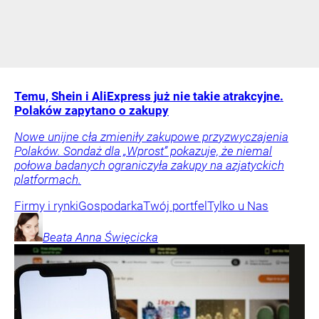
Temu, Shein i AliExpress już nie takie atrakcyjne.
Polaków zapytano o zakupy
Nowe unijne cła zmieniły zakupowe przyzwyczajenia
Polaków. Sondaż dla „Wprost” pokazuje, że niemal
połowa badanych ograniczyła zakupy na azjatyckich
platformach.
Firmy i rynki
Gospodarka
Twój portfel
Tylko u Nas
Beata Anna
Święcicka