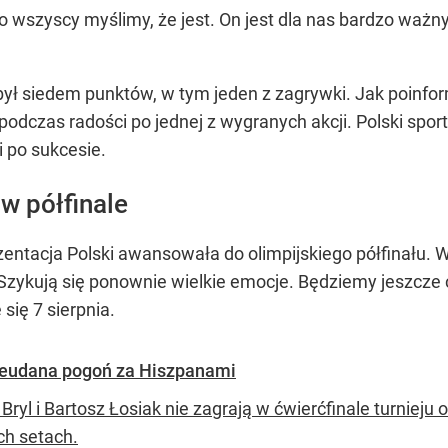
, co wszyscy myślimy, że jest. On jest dla nas bardzo w
był siedem punktów, w tym jeden z zagrywki. Jak poinfor
odczas radości po jednej z wygranych akcji. Polski sport
 po sukcesie.
w półfinale
entacja Polski awansowała do olimpijskiego półfinału. W
 Szykują się ponownie wielkie emocje. Będziemy jeszcze 
się 7 sierpnia.
ieudana pogoń za Hiszpanami
Bryl i Bartosz Łosiak nie zagrają w ćwierćfinale turnieju 
h setach.