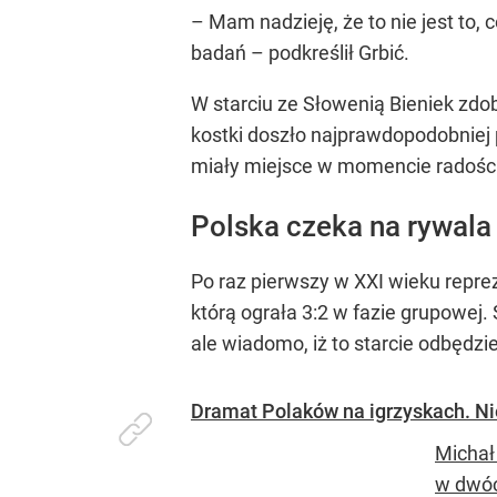
– Mam nadzieję, że to nie jest to
badań – podkreślił Grbić.
W starciu ze Słowenią Bieniek zdo
kostki doszło najprawdopodobniej p
miały miejsce w momencie radości
Polska czeka na rywala 
Po raz pierwszy w XXI wieku reprez
którą ograła 3:2 w fazie grupowej.
ale wiadomo, iż to starcie odbędzie 
Dramat Polaków na igrzyskach. N
Michał 
w dwóc