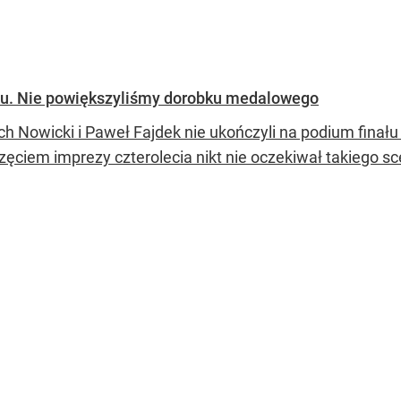
żu. Nie powiększyliśmy dorobku medalowego
ch Nowicki i Paweł Fajdek nie ukończyli na podium finału
zęciem imprezy czterolecia nikt nie oczekiwał takiego sc