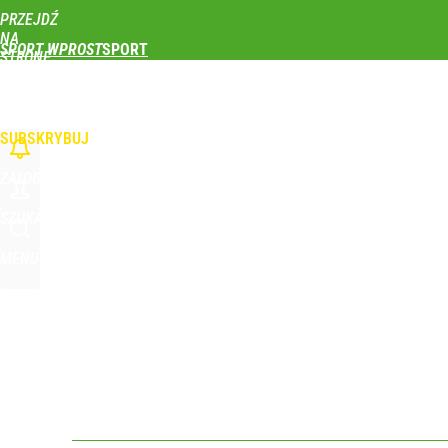
PRZEJDŹ
Udostępnij
0
Skomentuj
NA
SPORT WPROST
STRONĘ
GŁÓWNĄ
PIŁKA NOŻNA
SIATKÓWKA
TENIS
LEKKOATLETYKA
SKOKI NARCIAR
To największa siła reprezentacji Polski. Reszta ś
WPROST.PL
SUBSKRYBUJ
dodaj
ZALOGUJ
Co za cios dla reprezentacji Polski! Kontuzja i op
SZUKAJ
MENU
dodaj
Nikola Grbić w nowym „wcieleniu” w Polsce. Zaba
dodaj