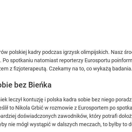
erów polskiej kadry podczas igrzysk olimpijskich. Nasz ś
. Po spotkaniu natomiast reporterzy Eurosportu poinform
azem z fizjoterapeutą. Czekamy na to, co wykażą badania
sobie bez Bieńka
k leczył kontuzję i polska kadra sobie bez niego porad
ślił to Nikola Grbić w rozmowie z Eurosportem po spotka
jbardziej doświadczonych zawodników, który potrafi dołoży
y nie mógł wystąpić w dalszych meczach, to byłby to duż