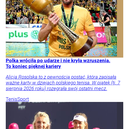
Polka wróciła po udarze i nie kryła wzruszenia.
To koniec pięknej kariery
Alicja Rosolska to z pewnością postać, która zapisała
ważne karty w dziejach polskiego tenisa. W piątek (tj. 7
sierpnia 2026 roku) rozegrała swój ostatni mecz.
Tenis
Sport