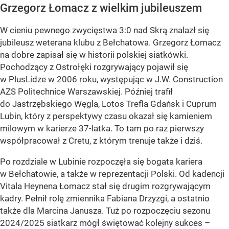
Grzegorz Łomacz z wielkim jubileuszem
W cieniu pewnego zwycięstwa 3:0 nad Skrą znalazł się
jubileusz weterana klubu z Bełchatowa. Grzegorz Łomacz
na dobre zapisał się w historii polskiej siatkówki.
Pochodzący z Ostrołęki rozgrywający pojawił się
w PlusLidze w 2006 roku, występując w J.W. Construction
AZS Politechnice Warszawskiej. Później trafił
do Jastrzębskiego Węgla, Lotos Trefla Gdańsk i Cuprum
Lubin, który z perspektywy czasu okazał się kamieniem
milowym w karierze 37-latka. To tam po raz pierwszy
współpracował z Cretu, z którym trenuje także i dziś.
Po rozdziale w Lubinie rozpoczęła się bogata kariera
w Bełchatowie, a także w reprezentacji Polski. Od kadencji
Vitala Heynena Łomacz stał się drugim rozgrywającym
kadry. Pełnił rolę zmiennika Fabiana Drzyzgi, a ostatnio
także dla Marcina Janusza. Tuż po rozpoczęciu sezonu
2024/2025 siatkarz mógł świętować kolejny sukces –