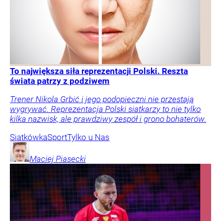
To największa siła reprezentacji Polski. Reszta
świata patrzy z podziwem
Trener Nikola Grbić i jego podopieczni nie przestają
wygrywać. Reprezentacja Polski siatkarzy to nie tylko
kilka nazwisk, ale prawdziwy zespół i grono bohaterów.
Siatkówka
Sport
Tylko u Nas
Maciej
Piasecki