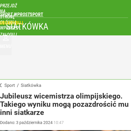
PRZEJDŹ
NA
SPORT WPROST
STRONĘ
GŁÓWNĄ
UBSKRYBUJ
SIATKÓWKA
WPROST.PL
ZALOGUJ
MENU
Sport
/
Siatkówka
Jubileusz wicemistrza olimpijskiego.
Takiego wyniku mogą pozazdrościć mu
inni siatkarze
Dodano:
3
października
2024
10:47