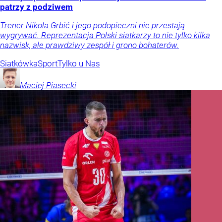
patrzy z podziwem
Trener Nikola Grbić i jego podopieczni nie przestają
wygrywać. Reprezentacja Polski siatkarzy to nie tylko kilka
nazwisk, ale prawdziwy zespół i grono bohaterów.
Siatkówka
Sport
Tylko u Nas
Maciej
Piasecki