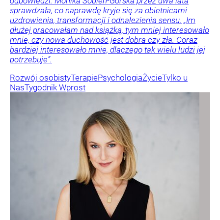
odpowiedzi. Monika Sobień-Górska przez dwa lata
sprawdzała, co naprawdę kryje się za obietnicami
uzdrowienia, transformacji i odnalezienia sensu. „Im
dłużej pracowałam nad książką, tym mniej interesowało
mnie, czy nowa duchowość jest dobra czy zła. Coraz
bardziej interesowało mnie, dlaczego tak wielu ludzi jej
potrzebuje”.
Rozwój osobisty
Terapie
Psychologia
Życie
Tylko u
Nas
Tygodnik Wprost