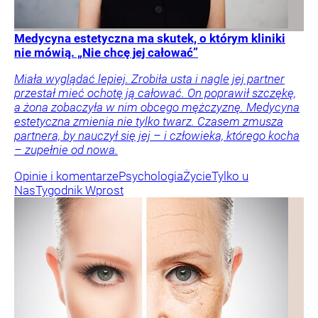
Medycyna estetyczna ma skutek, o którym kliniki
nie mówią. „Nie chcę jej całować”
Miała wyglądać lepiej. Zrobiła usta i nagle jej partner
przestał mieć ochotę ją całować. On poprawił szczękę,
a żona zobaczyła w nim obcego mężczyznę. Medycyna
estetyczna zmienia nie tylko twarz. Czasem zmusza
partnera, by nauczył się jej – i człowieka, którego kocha
– zupełnie od nowa.
Opinie i komentarze
Psychologia
Życie
Tylko u
Nas
Tygodnik Wprost