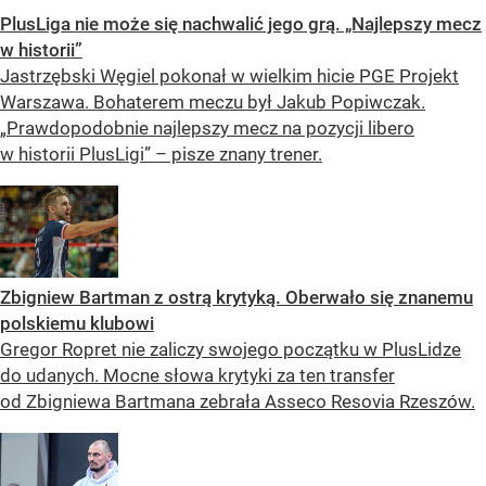
PlusLiga nie może się nachwalić jego grą. „Najlepszy mecz
w historii”
Jastrzębski Węgiel pokonał w wielkim hicie PGE Projekt
Warszawa. Bohaterem meczu był Jakub Popiwczak.
„Prawdopodobnie najlepszy mecz na pozycji libero
w historii PlusLigi” – pisze znany trener.
Zbigniew Bartman z ostrą krytyką. Oberwało się znanemu
polskiemu klubowi
Gregor Ropret nie zaliczy swojego początku w PlusLidze
do udanych. Mocne słowa krytyki za ten transfer
od Zbigniewa Bartmana zebrała Asseco Resovia Rzeszów.