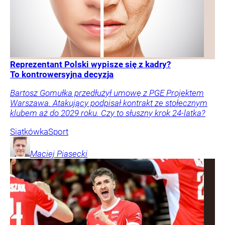
Reprezentant Polski wypisze się z kadry?
To kontrowersyjna decyzja
Bartosz Gomułka przedłużył umowę z PGE Projektem
Warszawa. Atakujący podpisał kontrakt ze stołecznym
klubem aż do 2029 roku. Czy to słuszny krok 24-latka?
Siatkówka
Sport
Maciej
Piasecki