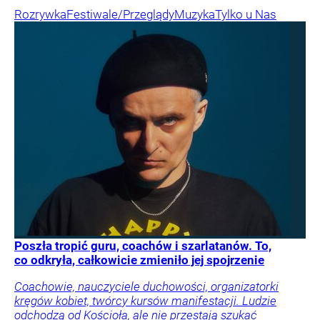
Rozrywka
Festiwale/Przeglądy
Muzyka
Tylko u Nas
Poszła tropić guru, coachów i szarlatanów. To,
co odkryła, całkowicie zmieniło jej spojrzenie
Coachowie, nauczyciele duchowości, organizatorki
kręgów kobiet, twórcy kursów manifestacji. Ludzie
odchodzą od Kościoła, ale nie przestają szukać