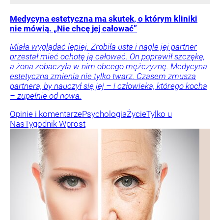
Medycyna estetyczna ma skutek, o którym kliniki
nie mówią. „Nie chcę jej całować”
Miała wyglądać lepiej. Zrobiła usta i nagle jej partner
przestał mieć ochotę ją całować. On poprawił szczękę,
a żona zobaczyła w nim obcego mężczyznę. Medycyna
estetyczna zmienia nie tylko twarz. Czasem zmusza
partnera, by nauczył się jej – i człowieka, którego kocha
– zupełnie od nowa.
Opinie i komentarze
Psychologia
Życie
Tylko u
Nas
Tygodnik Wprost