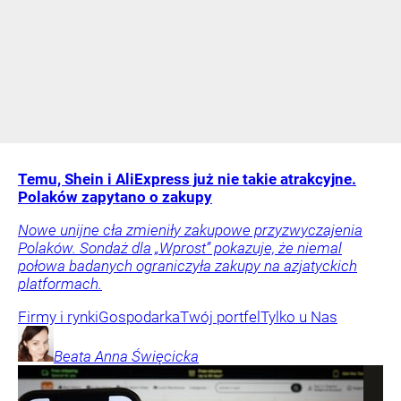
Temu, Shein i AliExpress już nie takie atrakcyjne.
Polaków zapytano o zakupy
Nowe unijne cła zmieniły zakupowe przyzwyczajenia
Polaków. Sondaż dla „Wprost” pokazuje, że niemal
połowa badanych ograniczyła zakupy na azjatyckich
platformach.
Firmy i rynki
Gospodarka
Twój portfel
Tylko u Nas
Beata Anna
Święcicka