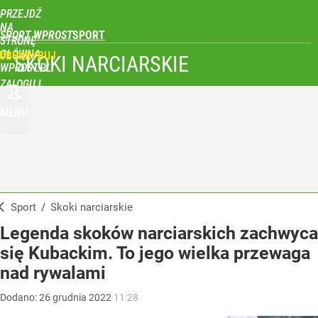
PRZEJDŹ
NA
SPORT WPROST
STRONĘ
GŁÓWNĄ
UBSKRYBUJ
SKOKI NARCIARSKIE
WPROST.PL
ZALOGUJ
MENU
Sport
/
Skoki narciarskie
Legenda skoków narciarskich zachwyca
się Kubackim. To jego wielka przewaga
nad rywalami
Dodano:
26
grudnia
2022
11:28