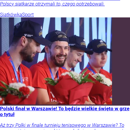
Polscy siatkarze otrzymali to, czego potrzebowali.
Siatkówka
Sport
Polski finał w Warszawie! To będzie wielkie święto w grze
o tytuł
Aż trzy Polki w finale turnieju tenisowego w Warszawie? To