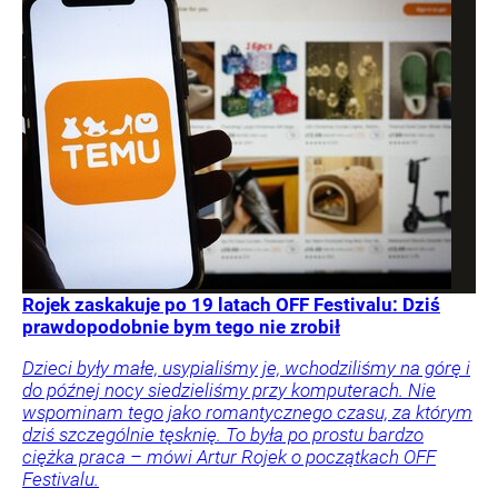
Rojek zaskakuje po 19 latach OFF Festivalu: Dziś
prawdopodobnie bym tego nie zrobił
Dzieci były małe, usypialiśmy je, wchodziliśmy na górę i
do późnej nocy siedzieliśmy przy komputerach. Nie
wspominam tego jako romantycznego czasu, za którym
dziś szczególnie tęsknię. To była po prostu bardzo
ciężka praca – mówi Artur Rojek o początkach OFF
Festivalu.