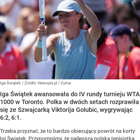
Iga Świątek
/ Źródło:
Newspix.pl
/
Zuma
Iga Świątek awansowała do IV rundy turnieju WTA
1000 w Toronto. Polka w dwóch setach rozprawiła
się ze Szwajcarką Viktorija Golubic, wygrywając
6:2, 6:1.
Trzeba przyznać, że to bardzo obiecujący powrót na korty
Igi Świątek. Przypomnijmy, że najlepsza polska tenisistka