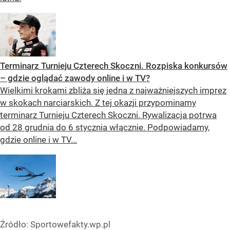
Terminarz Turnieju Czterech Skoczni. Rozpiska konkursów
– gdzie oglądać zawody online i w TV?
Wielkimi krokami zbliża się jedna z najważniejszych imprez
w skokach narciarskich. Z tej okazji przypominamy
terminarz Turnieju Czterech Skoczni. Rywalizacja potrwa
od 28 grudnia do 6 stycznia włącznie. Podpowiadamy,
gdzie online i w TV...
Źródło:
Sportowefakty.wp.pl