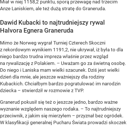
Miał w niej 1158,2 punktu, sporą przewagę nad trzecim
Anze Laniskiem, ale też dużą stratę do Graneruda.
Dawid Kubacki to najtrudniejszy rywal
Halvora Egnera Graneruda
Mimo że Norweg wygrał Turniej Czterech Skoczni
z rekordowym wynikiem 1191,2, nie ukrywał, iż była to dla
niego bardzo trudna impreza właśnie przez wzgląd
na rywalizację z Polakiem. – Uważam go za świetną osobę.
Do niego i Laniska mam wielki szacunek. Dziś jest wielki
dzień dla mnie, ale jeszcze ważniejszy dla rodziny
Kubackich. Chciałbym bardzo pogratulować im narodzin
dziecka – stwierdził w rozmowie z TVP.
Granerud pokusił się też o jeszcze jedno, bardzo ważne
wyznanie względem naszego rodaka. – To najtrudniejszy
przeciwnik, z jakim się mierzyłem – przyznał bez ogródek.
W klasyfikacji generalnej Pucharu Świata prowadzi skoczek