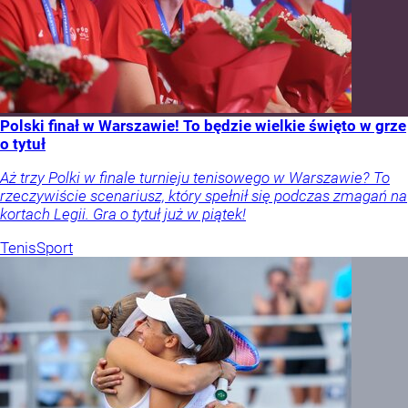
Polski finał w Warszawie! To będzie wielkie święto w grze
o tytuł
Aż trzy Polki w finale turnieju tenisowego w Warszawie? To
rzeczywiście scenariusz, który spełnił się podczas zmagań na
kortach Legii. Gra o tytuł już w piątek!
Tenis
Sport