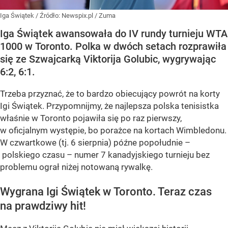
Iga Świątek
/ Źródło:
Newspix.pl
/
Zuma
Iga Świątek awansowała do IV rundy turnieju WTA
1000 w Toronto. Polka w dwóch setach rozprawiła
się ze Szwajcarką Viktorija Golubic, wygrywając
6:2, 6:1.
Trzeba przyznać, że to bardzo obiecujący powrót na korty
Igi Świątek. Przypomnijmy, że najlepsza polska tenisistka
właśnie w Toronto pojawiła się po raz pierwszy,
w oficjalnym występie, bo porażce na kortach Wimbledonu.
W czwartkowe (tj. 6 sierpnia) późne popołudnie –
polskiego czasu – numer 7 kanadyjskiego turnieju bez
problemu ograł niżej notowaną rywalkę.
Wygrana Igi Świątek w Toronto. Teraz czas
na prawdziwy hit!