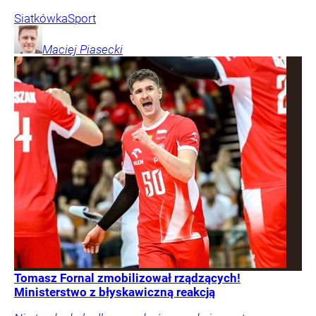
Siatkówka
Sport
Maciej
Piasecki
Tomasz Fornal zmobilizował rządzących!
Ministerstwo z błyskawiczną reakcją