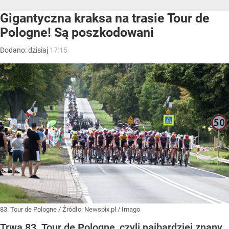
Gigantyczna kraksa na trasie Tour de
Pologne! Są poszkodowani
Dodano:
dzisiaj
17:15
83. Tour de Pologne
/ Źródło:
Newspix.pl
/
Imago
Trwa 83. Tour de Pologne, czyli najbardziej znany