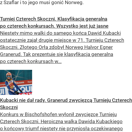
z Szaflar i to jego musi gonić Norweg.
Turniej Czterech Skoczni. Klasyfikacja generalna
po czterech konkursach. Wszystko jest już jasne
Niestety mimo walki do samego końca Dawid Kubacki
ostatecznie zajął drugie miejsce w 71. Turnieju Czterech
Skoczni. Złotego Orła zdobył Norweg Halvor Egner
Granerud. Tak prezentuje się klasyfikacja generalna
po czterech konkursach w...
Kubacki nie dał rady. Granerud zwycięzcą Turnieju Czterech
Skoczni
Konkurs w Bischofshofen wyłonił zwycięzcę Turnieju
Czterech Skoczni. Heroiczna walka Dawida Kubackiego
o końcowy triumf niestety nie przyniosła oczekiwanego