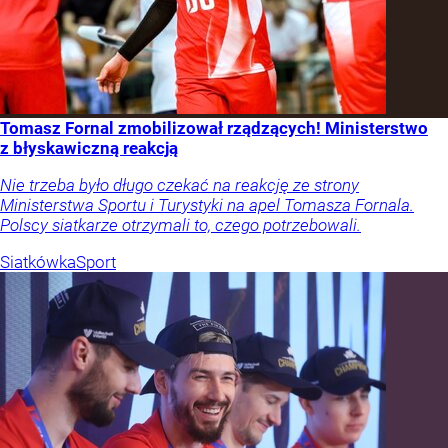
Tomasz Fornal zmobilizował rządzących! Ministerstwo
z błyskawiczną reakcją
Nie trzeba było długo czekać na reakcję ze strony
Ministerstwa Sportu i Turystyki na apel Tomasza Fornala.
Polscy siatkarze otrzymali to, czego potrzebowali.
Siatkówka
Sport