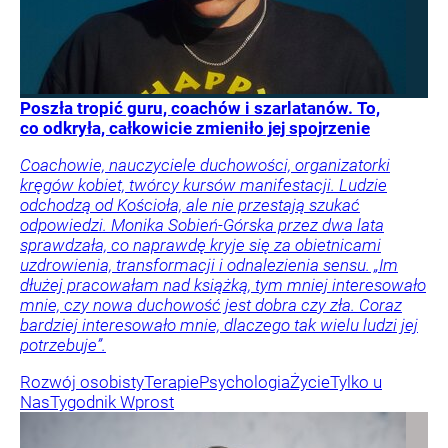
Poszła tropić guru, coachów i szarlatanów. To,
co odkryła, całkowicie zmieniło jej spojrzenie
Coachowie, nauczyciele duchowości, organizatorki
kręgów kobiet, twórcy kursów manifestacji. Ludzie
odchodzą od Kościoła, ale nie przestają szukać
odpowiedzi. Monika Sobień-Górska przez dwa lata
sprawdzała, co naprawdę kryje się za obietnicami
uzdrowienia, transformacji i odnalezienia sensu. „Im
dłużej pracowałam nad książką, tym mniej interesowało
mnie, czy nowa duchowość jest dobra czy zła. Coraz
bardziej interesowało mnie, dlaczego tak wielu ludzi jej
potrzebuje”.
Rozwój osobisty
Terapie
Psychologia
Życie
Tylko u
Nas
Tygodnik Wprost