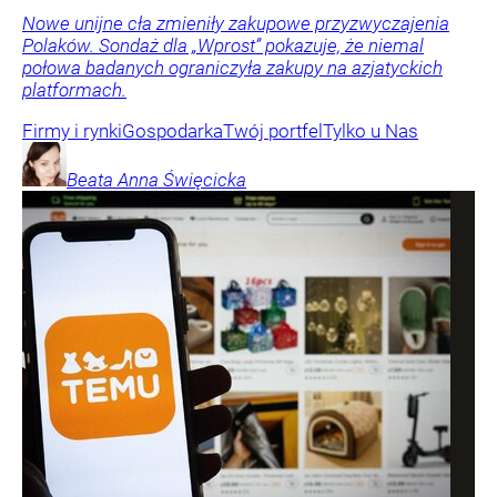
Nowe unijne cła zmieniły zakupowe przyzwyczajenia
Polaków. Sondaż dla „Wprost” pokazuje, że niemal
połowa badanych ograniczyła zakupy na azjatyckich
platformach.
Firmy i rynki
Gospodarka
Twój portfel
Tylko u Nas
Beata Anna
Święcicka