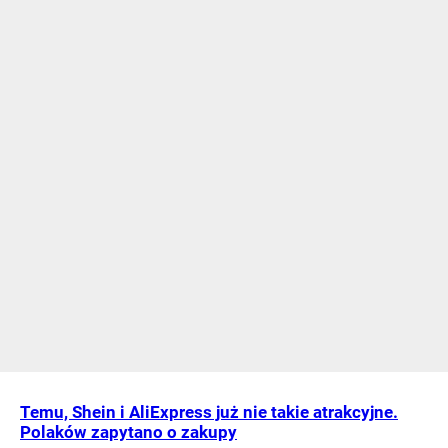
Temu, Shein i AliExpress już nie takie atrakcyjne.
Polaków zapytano o zakupy