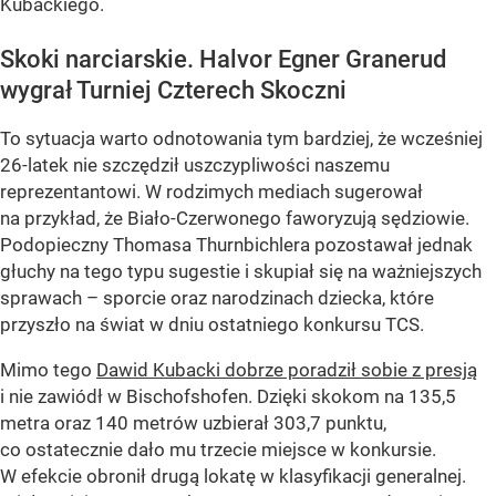
Kubackiego.
Skoki narciarskie. Halvor Egner Granerud
wygrał Turniej Czterech Skoczni
To sytuacja warto odnotowania tym bardziej, że wcześniej
26-latek nie szczędził uszczypliwości naszemu
reprezentantowi. W rodzimych mediach sugerował
na przykład, że Biało-Czerwonego faworyzują sędziowie.
Podopieczny Thomasa Thurnbichlera pozostawał jednak
głuchy na tego typu sugestie i skupiał się na ważniejszych
sprawach – sporcie oraz narodzinach dziecka, które
przyszło na świat w dniu ostatniego konkursu TCS.
Mimo tego
Dawid Kubacki dobrze poradził sobie z presją
i nie zawiódł w Bischofshofen. Dzięki skokom na 135,5
metra oraz 140 metrów uzbierał 303,7 punktu,
co ostatecznie dało mu trzecie miejsce w konkursie.
W efekcie obronił drugą lokatę w klasyfikacji generalnej.