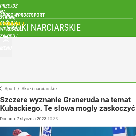
PRZEJDŹ
NA
SPORT WPROST
STRONĘ
GŁÓWNĄ
UBSKRYBUJ
SKOKI NARCIARSKIE
WPROST.PL
ZALOGUJ
MENU
Sport
/
Skoki narciarskie
Szczere wyznanie Graneruda na temat
Kubackiego. Te słowa mogły zaskoczyć
Dodano:
7
stycznia
2023
10:33