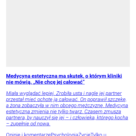
Medycyna estetyczna ma skutek, o którym kliniki
nie mówią. „Nie chcę jej całować”
Miała wyglądać lepiej. Zrobiła usta i nagle jej partner
przestał mieć ochotę ją całować. On poprawił szczękę,
a żona zobaczyła w nim obcego mężczyznę. Medycyna
estetyczna zmienia nie tylko twarz. Czasem zmusza
partnera, by nauczył się jej – i człowieka, którego kocha
– zupełnie od nowa.
Opinie i komentarze
Psychologia
Życie
Tylko u