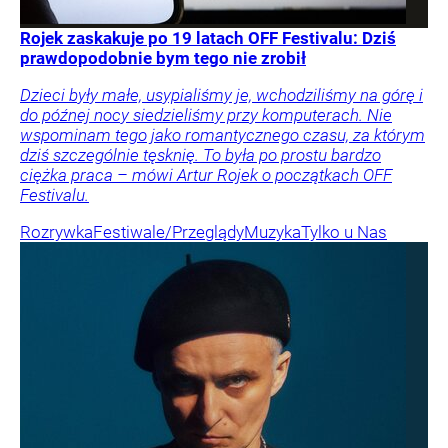
Rojek zaskakuje po 19 latach OFF Festivalu: Dziś
prawdopodobnie bym tego nie zrobił
Dzieci były małe, usypialiśmy je, wchodziliśmy na górę i
do późnej nocy siedzieliśmy przy komputerach. Nie
wspominam tego jako romantycznego czasu, za którym
dziś szczególnie tęsknię. To była po prostu bardzo
ciężka praca – mówi Artur Rojek o początkach OFF
Festivalu.
Rozrywka
Festiwale/Przeglądy
Muzyka
Tylko u Nas