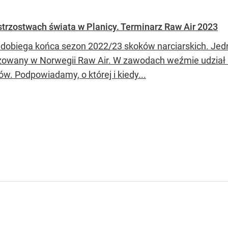
strzostwach świata w Planicy. Terminarz Raw Air 2023
 dobiega końca sezon 2022/23 skoków narciarskich. Jed
zowany w Norwegii Raw Air. W zawodach weźmie udział 
w. Podpowiadamy, o której i kiedy...