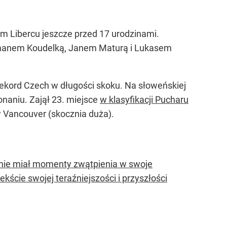
m Libercu jeszcze przed 17 urodzinami.
Romanem Koudelką, Janem Maturą i Lukasem
rekord Czech w długości skoku. Na słoweńskiej
naniu. Zajął 23. miejsce
w klasyfikacji Pucharu
w Vancouver (skocznia duża).
tnie miał momenty zwątpienia w swoje
ście swojej teraźniejszości i przyszłości