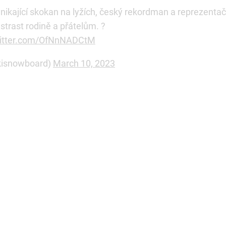
ikající skokan na lyžích, český rekordman a reprezentač
trast rodině a přátelům. ?
witter.com/OfNnNADCtM
kisnowboard)
March 10, 2023