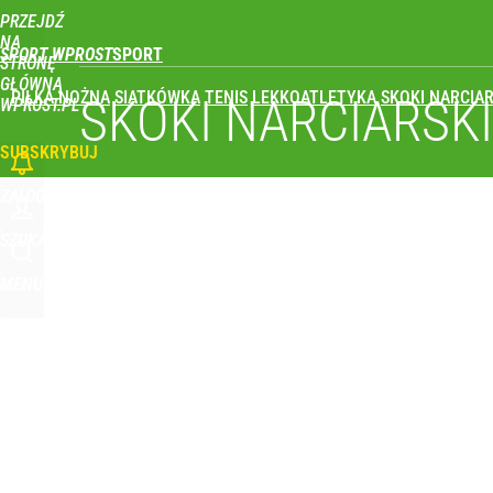
PRZEJDŹ
Udostępnij
0
Skomentuj
NA
SPORT WPROST
STRONĘ
GŁÓWNĄ
PIŁKA NOŻNA
SIATKÓWKA
TENIS
LEKKOATLETYKA
SKOKI NARCIAR
SKOKI NARCIARSK
WPROST.PL
SUBSKRYBUJ
ZALOGUJ
SZUKAJ
MENU