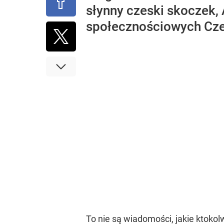
słynny czeski skoczek, 
społecznościowych Czes
To nie są wiadomości, jakie ktokol