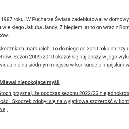
ego 1987 roku. W Pucharze Świata zadebiutował w domowy
u wielkiego Jakuba Jandy. Z biegiem lat to on wraz z 
oków.
 skoczniach mamucich. To do niego od 2010 roku należy 
trów. Sezon 2009/2010 okazał się najlepszy w jego wyko
dywidualnie na siódmym miejscu w konkursie olimpijskim 
Miewał niepokojące myśli
Stoch przyznał, że podczas sezonu 2022/23 niejednokro
ości. Skoczek zdobył się na wyjątkową szczerość w kontek
wej.