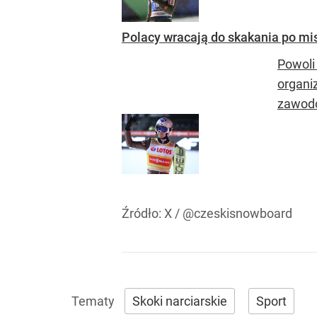
Polacy wracają do skakania po mi
Powoli
organi
zawodó
Źródło:
X
/
@czeskisnowboard
Skoki narciarskie
Sport