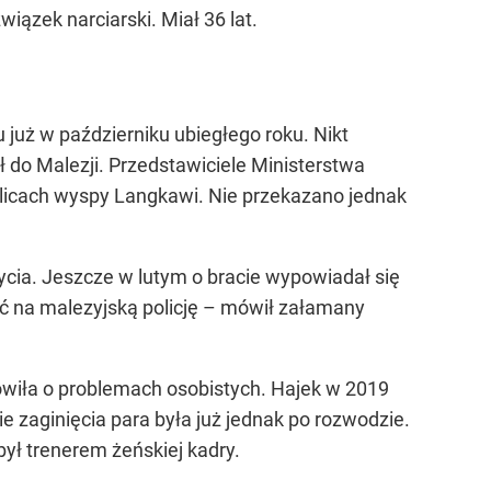
iązek narciarski. Miał 36 lat.
już w październiku ubiegłego roku. Nikt
ił do Malezji. Przedstawiciele Ministerstwa
olicach wyspy Langkawi. Nie przekazano jednak
ycia. Jeszcze w lutym o bracie wypowiadał się
yć na malezyjską policję – mówił załamany
mówiła o problemach osobistych. Hajek w 2019
 zaginięcia para była już jednak po rozwodzie.
był trenerem żeńskiej kadry.