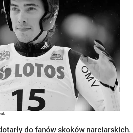
zuk
otarły do fanów skoków narciarskich.