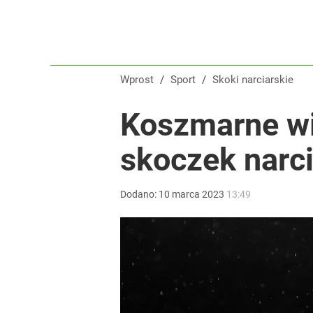
Wprost
/
Sport
/
Skoki narciarskie
Koszmarne wi
skoczek narci
Dodano:
10
marca
2023
13:49