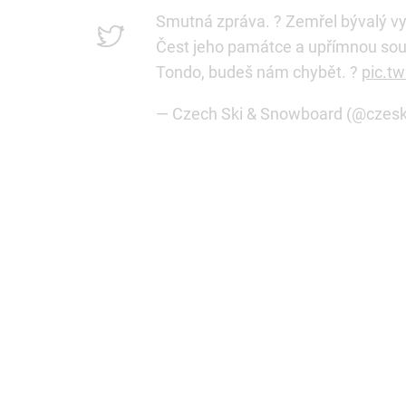
Smutná zpráva. ? Zemřel bývalý vyn
Čest jeho památce a upřímnou sous
Tondo, budeš nám chybět. ?
pic.t
— Czech Ski & Snowboard (@czes