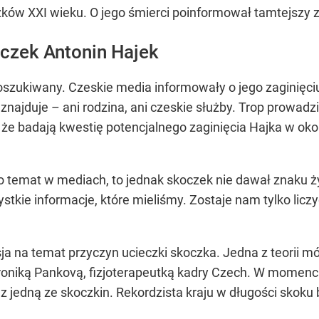
ków XXI wieku. O jego śmierci poinformował tamtejszy zw
oczek Antonin Hajek
szukiwany. Czeskie media informowały o jego zaginięciu 
 znajduje – ani rodzina, ani czeskie służby. Trop prowadz
że badają kwestię potencjalnego zaginięcia Hajka w ok
o temat w mediach, to jednak skoczek nie dawał znaku ż
stkie informacje, które mieliśmy. Zostaje nam tylko licz
ja na temat przyczyn ucieczki skoczka. Jedna z teorii 
eroniką Pankovą, fizjoterapeutką kadry Czech. W momencie
 jedną ze skoczkin. Rekordzista kraju w długości skoku 