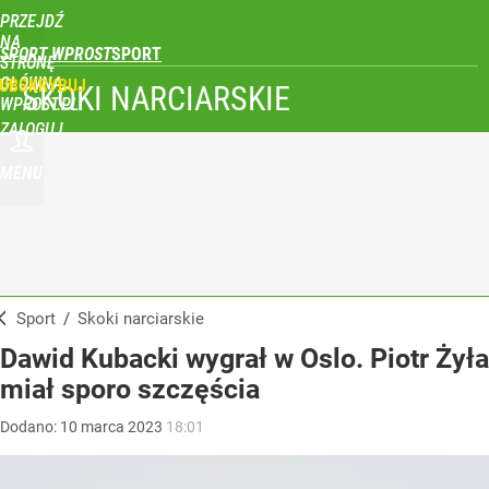
PRZEJDŹ
NA
SPORT WPROST
STRONĘ
GŁÓWNĄ
UBSKRYBUJ
SKOKI NARCIARSKIE
WPROST.PL
ZALOGUJ
MENU
Sport
/
Skoki narciarskie
Dawid Kubacki wygrał w Oslo. Piotr Żyła
miał sporo szczęścia
Dodano:
10
marca
2023
18:01