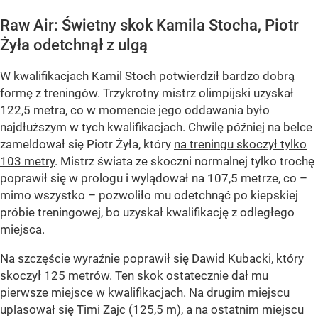
Raw Air: Świetny skok Kamila Stocha, Piotr
Żyła odetchnął z ulgą
W kwalifikacjach Kamil Stoch potwierdził bardzo dobrą
formę z treningów. Trzykrotny mistrz olimpijski uzyskał
122,5 metra, co w momencie jego oddawania było
najdłuższym w tych kwalifikacjach. Chwilę później na belce
zameldował się Piotr Żyła, który
na treningu skoczył tylko
103 metry
. Mistrz świata ze skoczni normalnej tylko trochę
poprawił się w prologu i wylądował na 107,5 metrze, co –
mimo wszystko – pozwoliło mu odetchnąć po kiepskiej
próbie treningowej, bo uzyskał kwalifikację z odległego
miejsca.
Na szczęście wyraźnie poprawił się Dawid Kubacki, który
skoczył 125 metrów. Ten skok ostatecznie dał mu
pierwsze miejsce w kwalifikacjach. Na drugim miejscu
uplasował się Timi Zajc (125,5 m), a na ostatnim miejscu