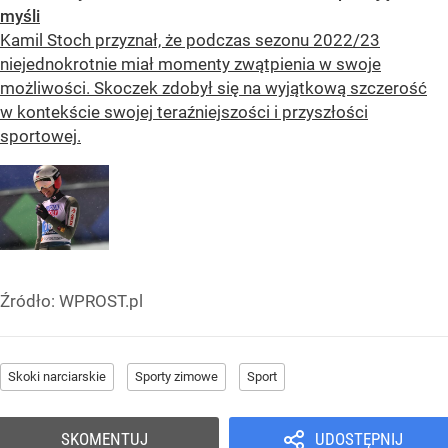
myśli
Kamil Stoch przyznał, że podczas sezonu 2022/23
niejednokrotnie miał momenty zwątpienia w swoje
możliwości. Skoczek zdobył się na wyjątkową szczerość
w kontekście swojej teraźniejszości i przyszłości
sportowej.
Źródło:
WPROST.pl
Skoki narciarskie
Sporty zimowe
Sport
SKOMENTUJ
UDOSTĘPNIJ