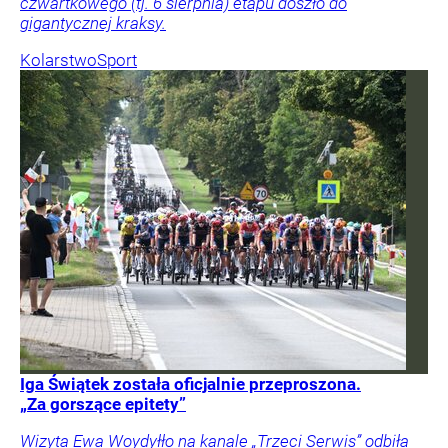
czwartkowego (tj. 6 sierpnia) etapu doszło do
gigantycznej kraksy.
Kolarstwo
Sport
Iga Świątek została oficjalnie przeproszona.
„Za gorszące epitety”
Wizyta Ewa Woydyłło na kanale „Trzeci Serwis” odbiła