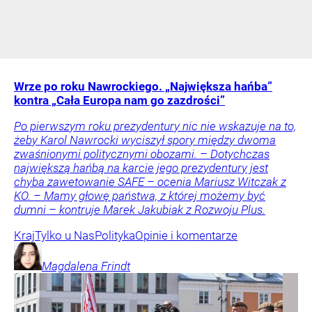
Wrze po roku Nawrockiego. „Największa hańba”
kontra „Cała Europa nam go zazdrości”
Po pierwszym roku prezydentury nic nie wskazuje na to,
żeby Karol Nawrocki wyciszył spory między dwoma
zwaśnionymi politycznymi obozami. – Dotychczas
największą hańbą na karcie jego prezydentury jest
chyba zawetowanie SAFE – ocenia Mariusz Witczak z
KO. – Mamy głowę państwa, z której możemy być
dumni – kontruje Marek Jakubiak z Rozwoju Plus.
Kraj
Tylko u Nas
Polityka
Opinie i komentarze
Magdalena
Frindt