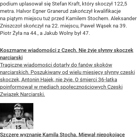
podium uplasował się Stefan Kraft, który skoczył 122,5
metra. Halvor Egner Granerud zakończył kwalifikacje
na piątym miejscu tuż przed Kamilem Stochem. Aleksander
Zniszczoł skończył na 22. miejscu, Paweł Wąsek na 39.
Piotr Żyła na 44., a Jakub Wolny był 47.
Koszmarne wiadomości z Czech. Nie żyje słynny skoczek
narciarski
Tragiczne wiadomości dotarły do fanów skoków
narciarskich. Poszukiwany od wielu miesięcy słynny czeski
skoczek, Antonin Hajek, nie żyje. O śmierci 36-latka
poinformował w mediach społecznościowych Czeski
Związek Narciarski.
Szczere wyznanie Kamila Stocha. Miewał niepokojące