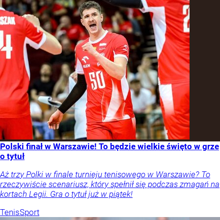
Polski finał w Warszawie! To będzie wielkie święto w grze
o tytuł
Aż trzy Polki w finale turnieju tenisowego w Warszawie? To
rzeczywiście scenariusz, który spełnił się podczas zmagań na
kortach Legii. Gra o tytuł już w piątek!
Tenis
Sport