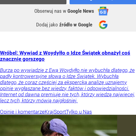
Obserwuj nas
w
Google News
Dodaj jako
źródło w Google
Wróbel: Wywiad z Woydyłło o Idze Świątek obnażył coś
znacznie gorszego
Burza po wywiadzie z Ewą Woydyłło nie wybuchła dlatego, że
padły kontrowersyjne słowa o Idze Świątek. Wybuchła
dlatego, że coraz częściej za ekspercką analizę uznajemy
opinie wygłaszane bez wiedzy, faktów i odpowiedzialności.
Internet od dawna premiuje nie tych, którzy wiedzą najwięcej,
lecz tych, którzy mówią najgłośniej.
Opinie i komentarze
Kraj
Sport
Tylko u Nas