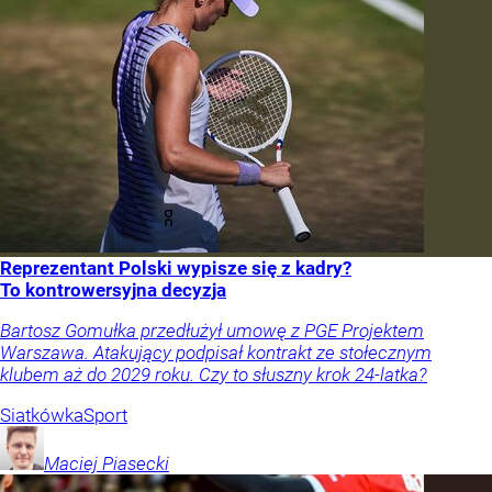
Reprezentant Polski wypisze się z kadry?
To kontrowersyjna decyzja
Bartosz Gomułka przedłużył umowę z PGE Projektem
Warszawa. Atakujący podpisał kontrakt ze stołecznym
klubem aż do 2029 roku. Czy to słuszny krok 24-latka?
Siatkówka
Sport
Maciej
Piasecki