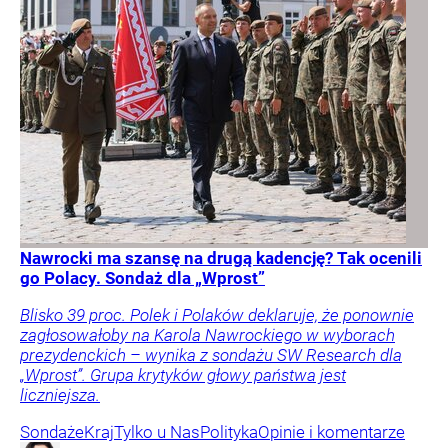
Nawrocki ma szansę na drugą kadencję? Tak ocenili
go Polacy. Sondaż dla „Wprost”
Blisko 39 proc. Polek i Polaków deklaruje, że ponownie
zagłosowałoby na Karola Nawrockiego w wyborach
prezydenckich – wynika z sondażu SW Research dla
„Wprost”. Grupa krytyków głowy państwa jest
liczniejsza.
Sondaże
Kraj
Tylko u Nas
Polityka
Opinie i komentarze