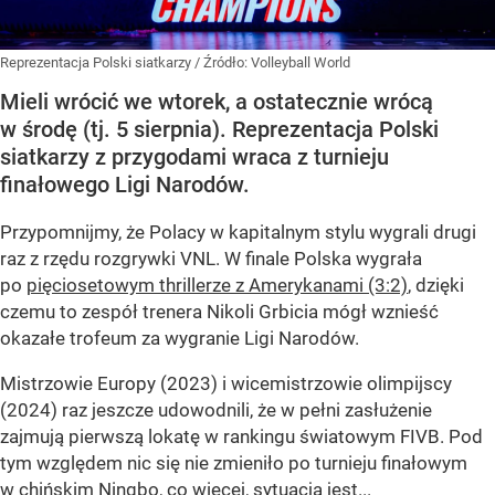
Reprezentacja Polski siatkarzy
/ Źródło:
Volleyball World
Mieli wrócić we wtorek, a ostatecznie wrócą
w środę (tj. 5 sierpnia). Reprezentacja Polski
siatkarzy z przygodami wraca z turnieju
finałowego Ligi Narodów.
Przypomnijmy, że Polacy w kapitalnym stylu wygrali drugi
raz z rzędu rozgrywki VNL. W finale Polska wygrała
po
pięciosetowym thrillerze z Amerykanami (3:2)
, dzięki
czemu to zespół trenera Nikoli Grbicia mógł wznieść
okazałe trofeum za wygranie Ligi Narodów.
Mistrzowie Europy (2023) i wicemistrzowie olimpijscy
(2024) raz jeszcze udowodnili, że w pełni zasłużenie
zajmują pierwszą lokatę w rankingu światowym FIVB. Pod
tym względem nic się nie zmieniło po turnieju finałowym
w chińskim Ningbo, co więcej, sytuacja jest...