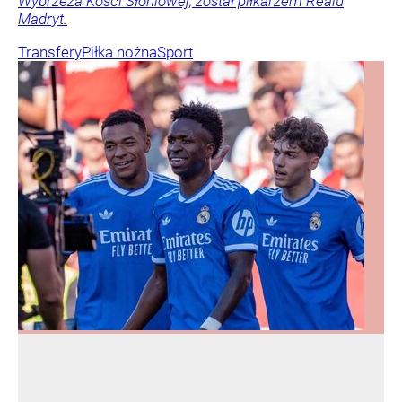
Wybrzeża Kości Słoniowej, został piłkarzem Realu
Madryt.
Transfery
Piłka nożna
Sport