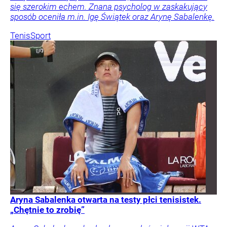
się szerokim echem. Znana psycholog w zaskakujący
sposób oceniła m.in. Igę Świątek oraz Arynę Sabalenkę.
Tenis
Sport
Aryna Sabalenka otwarta na testy płci tenisistek.
„Chętnie to zrobię”