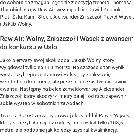
do sobotnich zmagań. Zgodnie z decyzją trenera Thomasa
Thurnbichlera, w Raw Air wezmą udział Dawid Kubacki,
Piotr Żyła, Kamil Stoch, Aleksander Zniszczoł, Paweł Wąsek
i Jakub Wolny.
Raw Air: Wolny, Zniszczoł i Wąsek z awansem
do konkursu w Oslo
Jako pierwszy swój skok oddał Jakub Wolny, który
wylądował tylko na 110 metrze. Na szczęście ten wynik
wystarczył reprezentantowi Polski, by znaleźć się
w sobotnim konkursie, ale przez jakiś czas był niepewny
awansu. Następny na belce zameldował się Aleksander
Zniszczoł, który skoczył 4 metry dalej i od razu zapewnił
sobie występ w sobotnich zawodach.
Trzeci z Biało-Czerwonych swój skok oddał Paweł Wąsek,
który skoczył słabiej niż rodacy, bo uzyskał tylko 108,5
metra, ale podobnie jak koledzy uzyskał kwalifikację.