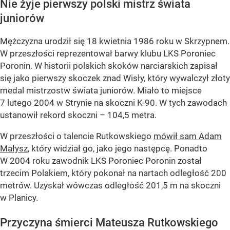
Nie żyje pierwszy polski mistrz świata
juniorów
Mężczyzna urodził się 18 kwietnia 1986 roku w Skrzypnem.
W przeszłości reprezentował barwy klubu LKS Poroniec
Poronin. W historii polskich skoków narciarskich zapisał
się jako pierwszy skoczek znad Wisły, który wywalczył złoty
medal mistrzostw świata juniorów. Miało to miejsce
7 lutego 2004 w Strynie na skoczni K-90. W tych zawodach
ustanowił rekord skoczni – 104,5 metra.
W przeszłości o talencie Rutkowskiego
mówił sam Adam
Małysz
, który widział go, jako jego następcę. Ponadto
W 2004 roku zawodnik LKS Poroniec Poronin został
trzecim Polakiem, który pokonał na nartach odległość 200
metrów. Uzyskał wówczas odległość 201,5 m na skoczni
w Planicy.
Przyczyna śmierci Mateusza Rutkowskiego