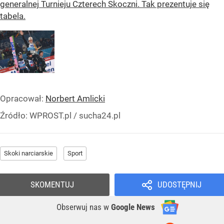
generalnej Turnieju Czterech Skoczni. Tak prezentuje się
tabela.
Opracował:
Norbert Amlicki
Źródło:
WPROST.pl
/
sucha24.pl
Skoki narciarskie
Sport
SKOMENTUJ
UDOSTĘPNIJ
Obserwuj nas
w
Google News