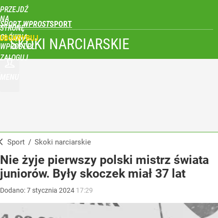
PRZEJDŹ
NA
SPORT WPROST
STRONĘ
GŁÓWNĄ
UBSKRYBUJ
SKOKI NARCIARSKIE
WPROST.PL
ZALOGUJ
MENU
Sport
/
Skoki narciarskie
Nie żyje pierwszy polski mistrz świata
juniorów. Były skoczek miał 37 lat
Dodano:
7
stycznia
2024
17:29