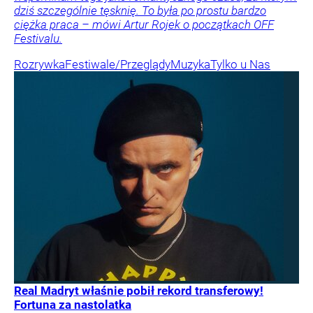
dziś szczególnie tęsknię. To była po prostu bardzo
ciężka praca – mówi Artur Rojek o początkach OFF
Festivalu.
Rozrywka
Festiwale/Przeglądy
Muzyka
Tylko u Nas
Real Madryt właśnie pobił rekord transferowy!
Fortuna za nastolatka