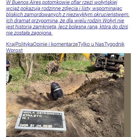
W Buenos Aires potomkowie ofiar rzezi wołyńskiej
wciąż pokazują rodzinne zdjęcia i listy, wspominając
bliskich zamordowanych z niezwykłym okrucieństwem.
Ich dramat przypomina, że dla wielu rodzin Wołyń nie
jest historią zamkniętą, lecz bolesną raną, która do dziś
nie została zagojona.
Kraj
Polityka
Opinie i komentarze
Tylko u Nas
Tygodnik
Wprost