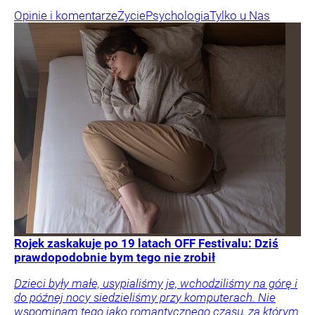
Opinie i komentarze
Życie
Psychologia
Tylko u Nas
Rojek zaskakuje po 19 latach OFF Festivalu: Dziś
prawdopodobnie bym tego nie zrobił
Dzieci były małe, usypialiśmy je, wchodziliśmy na górę i
do późnej nocy siedzieliśmy przy komputerach. Nie
wspominam tego jako romantycznego czasu, za którym