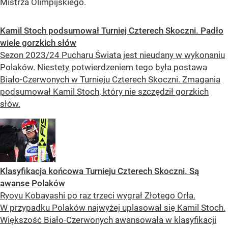
Mistrza Olimpijskiego.
Kamil Stoch podsumował Turniej Czterech Skoczni. Padło
wiele gorzkich słów
Sezon 2023/24 Pucharu Świata jest nieudany w wykonaniu
Polaków. Niestety potwierdzeniem tego była postawa
Biało-Czerwonych w Turnieju Czterech Skoczni. Zmagania
podsumował Kamil Stoch, który nie szczędził gorzkich
słów.
Klasyfikacja końcowa Turnieju Czterech Skoczni. Są
awanse Polaków
Ryoyu Kobayashi po raz trzeci wygrał Złotego Orła.
W przypadku Polaków najwyżej uplasował się Kamil Stoch.
Większość Biało-Czerwonych awansowała w klasyfikacji