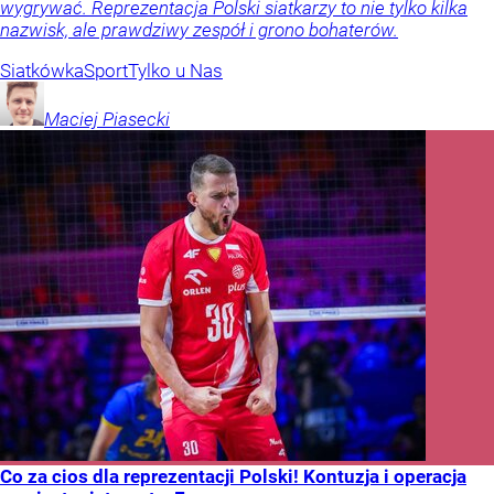
wygrywać. Reprezentacja Polski siatkarzy to nie tylko kilka
nazwisk, ale prawdziwy zespół i grono bohaterów.
Siatkówka
Sport
Tylko u Nas
Maciej
Piasecki
Co za cios dla reprezentacji Polski! Kontuzja i operacja