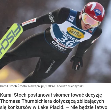
Kamil Stoch
Źródło:
Newspix.pl
/
EXPA/Tadeusz Mieczyński
Kamil Stoch postanowił skomentować decyzję
Thomasa Thurnbichlera dotyczącą zbliżających
się konkursów w Lake Placid. – Nie będzie łatwo