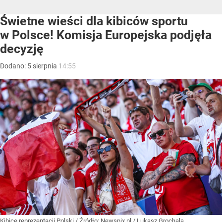
Świetne wieści dla kibiców sportu
w Polsce! Komisja Europejska podjęła
decyzję
Dodano:
5
sierpnia
14:55
Kibice reprezentacji Polski
/ Źródło:
Newspix.pl
/
Lukasz Grochala