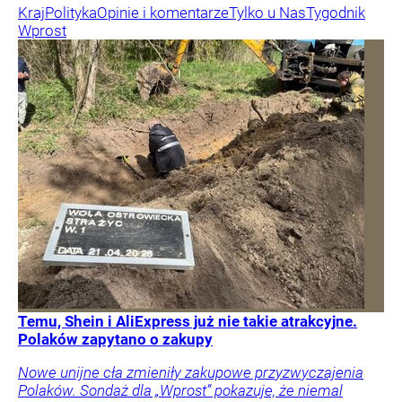
Kraj
Polityka
Opinie i komentarze
Tylko u Nas
Tygodnik
Wprost
Temu, Shein i AliExpress już nie takie atrakcyjne.
Polaków zapytano o zakupy
Nowe unijne cła zmieniły zakupowe przyzwyczajenia
Polaków. Sondaż dla „Wprost” pokazuje, że niemal