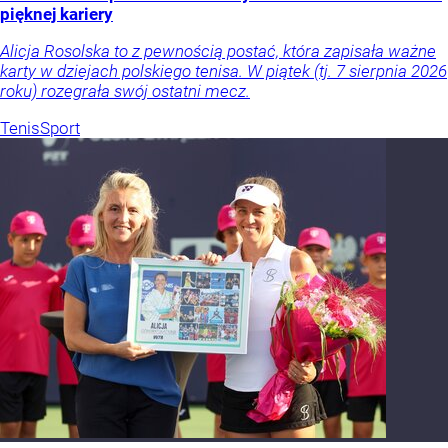
pięknej kariery
Alicja Rosolska to z pewnością postać, która zapisała ważne
karty w dziejach polskiego tenisa. W piątek (tj. 7 sierpnia 2026
roku) rozegrała swój ostatni mecz.
Tenis
Sport