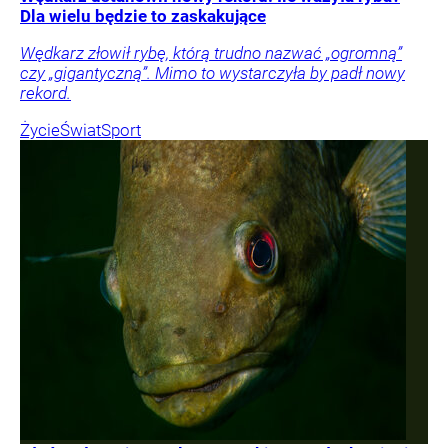
Dla wielu będzie to zaskakujące
Wędkarz złowił rybę, którą trudno nazwać „ogromną”
czy „gigantyczną”. Mimo to wystarczyła by padł nowy
rekord.
Życie
Świat
Sport