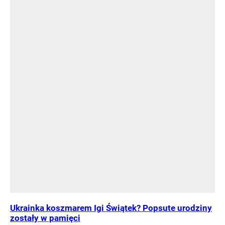
Ukrainka koszmarem Igi Świątek? Popsute urodziny
zostały w pamięci