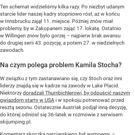
Ten schemat widzieliśmy kilka razy. Po niezbyt udanym
starcie lider naszej kadry stopniowo rósł, aż w końcu
w Innsbrucku zajął 11. miejsce. Później znów miał
problemy, by w Zakopanem zająć 17. lokatę. Ostatnio
w Willingen znów było gorzej – najpierw brak awansu
do drugiej serii 43. pozycję, a potem 27. w niedzielnych
zawodach.
Na czym polega problem Kamila Stocha?
W związku z tym zastanawiano się, czy Stoch oraz inni
liderzy znajdą się w kadrze na zawody w Lake Placid.
Niektórzy
doradzali Thurnbichlerowi, by odpuścić naszym
gwiazdom starty w USA
i w spokoju potrenować przed
resztą sezonu. Ostatecznie Austriak podjął inną decyzję,
do której odniósł się 36-latek w rozmowie z serwisem
skijumping.pl.
Komentarz skoczka narciarskiego był wymowny. –