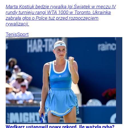
Marta Kostiuk będzie rywalką Igi Świątek w meczu IV
rundy turnieju rangi WTA 1000 w Toronto. Ukrainka
zabrała głos o Polce tuż przed rozpoczęciem
rywalizacji.
Tenis
Sport
Wędkarz ustanowił nowy rekord. Ile ważyła ryba?