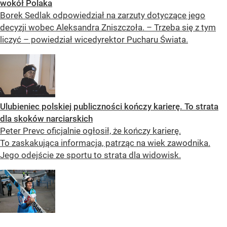
wokół Polaka
Borek Sedlak odpowiedział na zarzuty dotyczące jego
decyzji wobec Aleksandra Zniszczoła. – Trzeba się z tym
liczyć – powiedział wicedyrektor Pucharu Świata.
Ulubieniec polskiej publiczności kończy karierę. To strata
dla skoków narciarskich
Peter Prevc oficjalnie ogłosił, że kończy karierę.
To zaskakująca informacja, patrząc na wiek zawodnika.
Jego odejście ze sportu to strata dla widowisk.