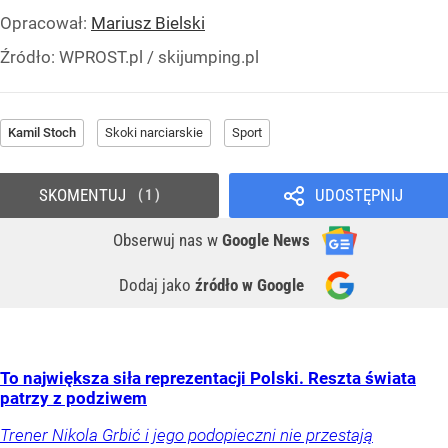
Opracował:
Mariusz Bielski
Źródło:
WPROST.pl
/
skijumping.pl
Kamil Stoch
Skoki narciarskie
Sport
SKOMENTUJ
UDOSTĘPNIJ
1
Obserwuj nas
w
Google News
Dodaj jako
źródło w Google
To największa siła reprezentacji Polski. Reszta świata
patrzy z podziwem
Trener Nikola Grbić i jego podopieczni nie przestają