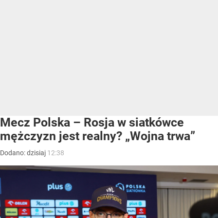
Mecz Polska – Rosja w siatkówce
mężczyzn jest realny? „Wojna trwa”
Dodano:
dzisiaj
12:38