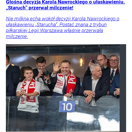
Głośna decyzja Karola Nawrockiego o ułaskawieniu.
„Staruch” przerwał milczenie!
Nie milkną echa wokół decyzji Karola Nawrockiego o
ułaskawieniu „Starucha”. Postać znana z trybun
piłkarskiej Legii Warszawa właśnie przerwała
milczenie.