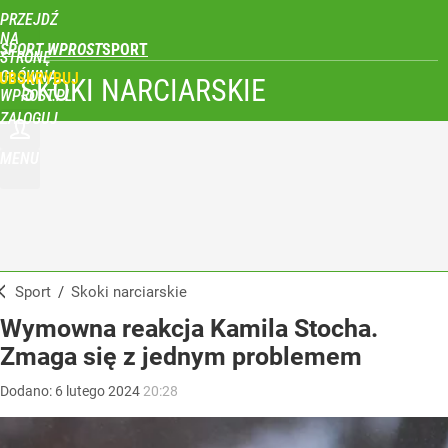
PRZEJDŹ
NA
SPORT WPROST
STRONĘ
GŁÓWNĄ
UBSKRYBUJ
SKOKI NARCIARSKIE
WPROST.PL
ZALOGUJ
MENU
Sport
/
Skoki narciarskie
Wymowna reakcja Kamila Stocha.
Zmaga się z jednym problemem
Dodano:
6
lutego
2024
20:28