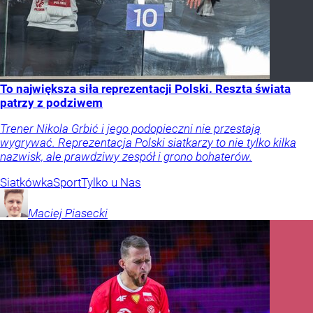
To największa siła reprezentacji Polski. Reszta świata
patrzy z podziwem
Trener Nikola Grbić i jego podopieczni nie przestają
wygrywać. Reprezentacja Polski siatkarzy to nie tylko kilka
nazwisk, ale prawdziwy zespół i grono bohaterów.
Siatkówka
Sport
Tylko u Nas
Maciej
Piasecki