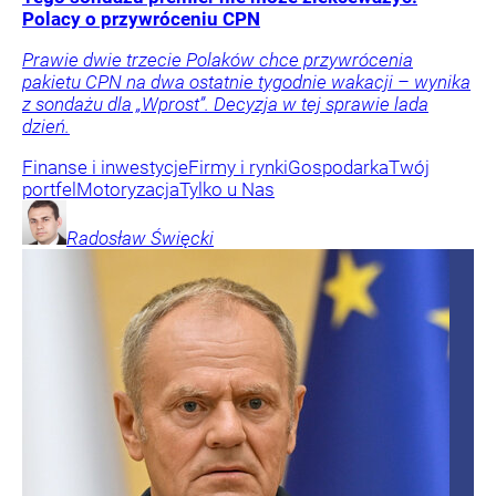
Polacy o przywróceniu CPN
Prawie dwie trzecie Polaków chce przywrócenia
pakietu CPN na dwa ostatnie tygodnie wakacji – wynika
z sondażu dla „Wprost”. Decyzja w tej sprawie lada
dzień.
Finanse i inwestycje
Firmy i rynki
Gospodarka
Twój
portfel
Motoryzacja
Tylko u Nas
Radosław
Święcki