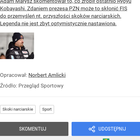
Adam Małysz skomentował to, co zrobił ostatnio Ryoyu
Kobayashi. Zdaniem prezesa PZN może to skłonić FIS
do przemyśleń nt. przyszłości skoków narciarskich.
Legenda nie jest zbyt optymistycznie nastawiona.
Opracował:
Norbert Amlicki
Źródło:
Przegląd Sportowy
Skoki narciarskie
Sport
SKOMENTUJ
UDOSTĘPNIJ