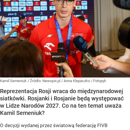
Kamil Semeniuk
/ Źródło:
Newspix.pl
/
Anna Klepaczko / Fotopyk
Reprezentacja Rosji wraca do międzynarodowej
siatkówki. Rosjanki i Rosjanie będą występować
w Lidze Narodów 2027. Co na ten temat uważa
Kamil Semeniuk?
O decyzji wydanej przez światową federację FIVB