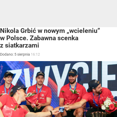
Nikola Grbić w nowym „wcieleniu”
w Polsce. Zabawna scenka
z siatkarzami
Dodano:
5
sierpnia
16:12