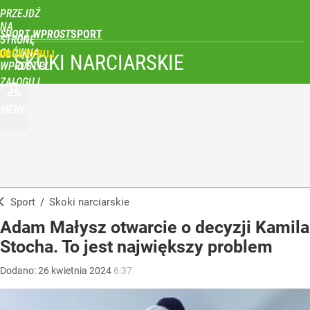
PRZEJDŹ
NA
SPORT WPROST
STRONĘ
GŁÓWNĄ
UBSKRYBUJ
SKOKI NARCIARSKIE
WPROST.PL
ZALOGUJ
MENU
Sport
/
Skoki narciarskie
Adam Małysz otwarcie o decyzji Kamila
Stocha. To jest największy problem
Dodano:
26
kwietnia
2024
6:37