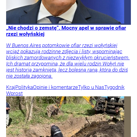
„Nie chodzi o zemstę”. Mocny apel w sprawie ofiar
rzezi wołyńskiej
W Buenos Aires potomkowie ofiar rzezi wołyńskiej
wciąż pokazują rodzinne zdjęcia i listy, wspominając
bliskich zamordowanych z niezwykłym okrucieństwem.
Ich dramat przypomina, że dla wielu rodzin Wołyń nie
jest historią zamkniętą, lecz bolesną raną, która do dziś
nie została zagojona.
Kraj
Polityka
Opinie i komentarze
Tylko u Nas
Tygodnik
Wprost