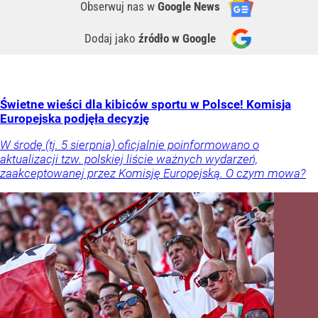
Obserwuj nas
w
Google News
Dodaj jako
źródło w Google
Świetne wieści dla kibiców sportu w Polsce! Komisja
Europejska podjęła decyzję
W środę (tj. 5 sierpnia) oficjalnie poinformowano o
aktualizacji tzw. polskiej liście ważnych wydarzeń,
zaakceptowanej przez Komisję Europejską. O czym mowa?