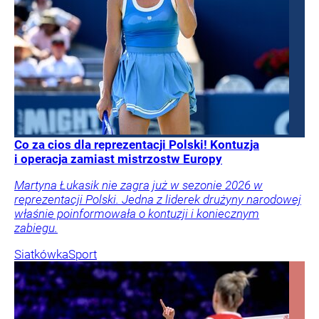
Co za cios dla reprezentacji Polski! Kontuzja
i operacja zamiast mistrzostw Europy
Martyna Łukasik nie zagra już w sezonie 2026 w
reprezentacji Polski. Jedna z liderek drużyny narodowej
właśnie poinformowała o kontuzji i koniecznym
zabiegu.
Siatkówka
Sport