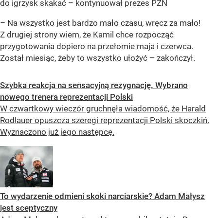
do igrzysk skakać – kontynuował prezes PZN
– Na wszystko jest bardzo mało czasu, wręcz za mało!
Z drugiej strony wiem, że Kamil chce rozpocząć
przygotowania dopiero na przełomie maja i czerwca.
Został miesiąc, żeby to wszystko ułożyć – zakończył.
Szybka reakcja na sensacyjną rezygnację. Wybrano
nowego trenera reprezentacji Polski
W czwartkowy wieczór gruchnęła wiadomość, że Harald
Rodlauer opuszcza szeregi reprezentacji Polski skoczkiń.
Wyznaczono już jego następcę.
To wydarzenie odmieni skoki narciarskie? Adam Małysz
jest sceptyczny