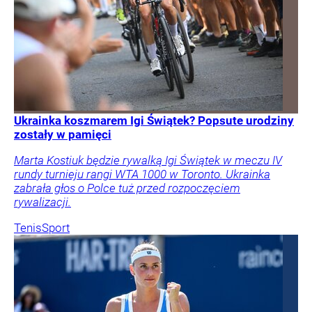
Ukrainka koszmarem Igi Świątek? Popsute urodziny
zostały w pamięci
Marta Kostiuk będzie rywalką Igi Świątek w meczu IV
rundy turnieju rangi WTA 1000 w Toronto. Ukrainka
zabrała głos o Polce tuż przed rozpoczęciem
rywalizacji.
Tenis
Sport