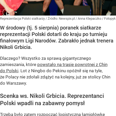
Reprezentacja Polski siatkarzy
/ Źródło:
Newspix.pl
/
Anna Klepaczko / Fotopyk
W środowy (tj. 5 sierpnia) poranek siatkarze
reprezentacji Polski dotarli do kraju po turnieju
finałowym Ligi Narodów. Zabrakło jednak trenera
Nikoli Grbicia.
Dlaczego? Wszystko za sprawą gigantycznego
zamieszania, które
powstało na trasie powrotnej z Chin
do Polski
. Lot z Ningbo do Pekinu opóźnił się na tyle,
że Polacy nie zdołali zdążyć na kolejny, już ze stolicy Chin
do Warszawy.
Scenka ws. Nikoli Grbicia. Reprezentanci
Polski wpadli na zabawny pomysł
Trzeba było zatem rozpocząć logistyczną łamigłówkę