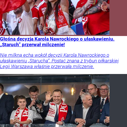
Głośna decyzja Karola Nawrockiego o ułaskawieniu.
„Staruch” przerwał milczenie!
Nie milkną echa wokół decyzji Karola Nawrockiego o
ułaskawieniu „Starucha”. Postać znana z trybun piłkarskiej
Legii Warszawa właśnie przerwała milczenie.