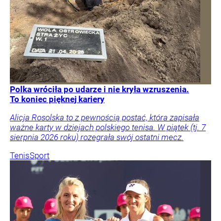
Polka wróciła po udarze i nie kryła wzruszenia.
To koniec pięknej kariery
Alicja Rosolska to z pewnością postać, która zapisała
ważne karty w dziejach polskiego tenisa. W piątek (tj. 7
sierpnia 2026 roku) rozegrała swój ostatni mecz.
Tenis
Sport