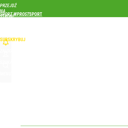
PRZEJDŹ
Udostępnij
0
Skomentuj
NA
SPORT WPROST
STRONĘ
GŁÓWNĄ
PIŁKA NOŻNA
SIATKÓWKA
TENIS
LEKKOATLETYKA
SKOKI NARCIAR
WPROST.PL
SUBSKRYBUJ
ZALOGUJ
SZUKAJ
MENU