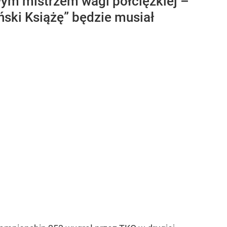
wym mistrzem wagi półciężkiej –
ński Książę” będzie musiał