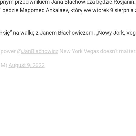
pnym przeciwnikiem Jana Błachowicza będzie Rosjanin. Je
a” będzie Magomed Ankalaev, który we wtorek 9 sierpni
ił się” na walkę z Janem Błachowiczem. „Nowy Jork, Veg
sh power
@JanBlachowicz
New York Vegas doesn’t matter
vM)
August 9, 2022