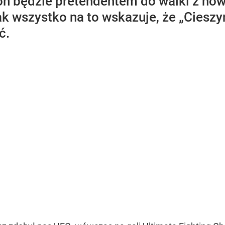
 on będzie pretendentem do walki z no
k wszystko na to wskazuje, że „Cieszy
ć.