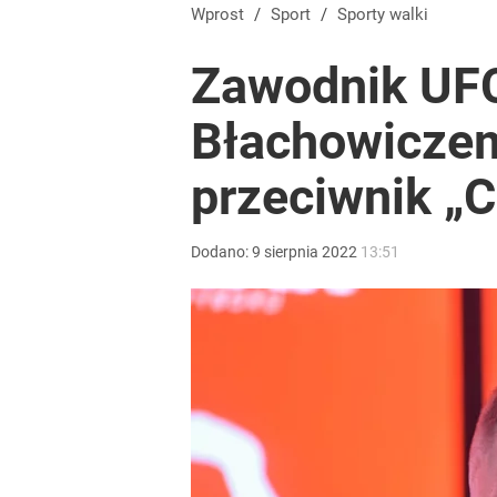
Wprost
/
Sport
/
Sporty walki
Zawodnik UFC
Błachowiczem
przeciwnik „C
Dodano:
9
sierpnia
2022
13:51