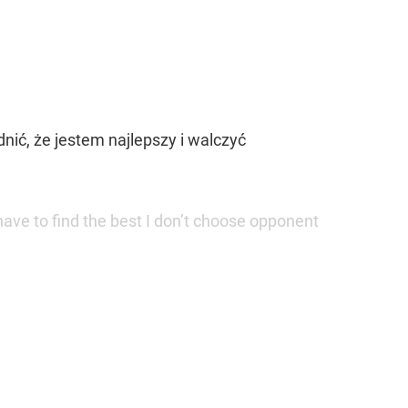
ić, że jestem najlepszy i walczyć
 have to find the best I don’t choose opponent