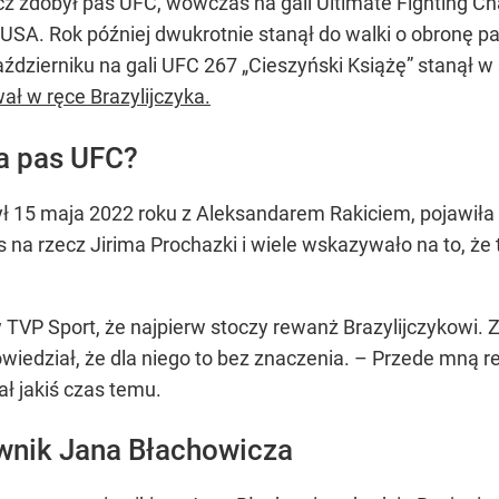
z zdobył pas UFC, wówczas na gali Ultimate Fighting C
USA. Rok później dwukrotnie stanął do walki o obronę p
ździerniku na gali UFC 267 „Cieszyński Książę” stanął w
ał w ręce Brazylijczyka.
a pas UFC?
ył 15 maja 2022 roku z Aleksandarem Rakiciem, pojawiła
s na rzecz Jirima Prochazki i wiele wskazywało na to, ż
 TVP Sport, że najpierw stoczy rewanż Brazylijczykowi. Z
wiedział, że dla niego to bez znaczenia. – Przede mną 
ł jakiś czas temu.
wnik Jana Błachowicza