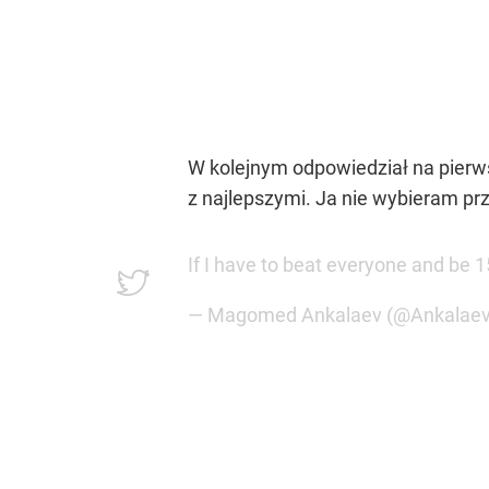
W kolejnym odpowiedział na pierw
z najlepszymi. Ja nie wybieram prz
If I have to beat everyone and be 1
— Magomed Ankalaev (@Ankalae