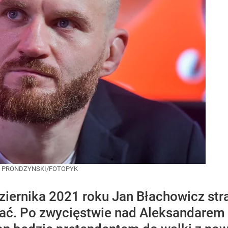
K PRONDZYNSKI/FOTOPYK
ernika 2021 roku Jan Błachowicz strac
kać. Po zwycięstwie nad Aleksandarem