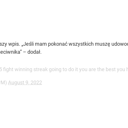
szy wpis. „Jeśli mam pokonać wszystkich muszę udowodn
eciwnika” – dodał.
5 fight winning streak going to do it you are the best you
vM)
August 9, 2022