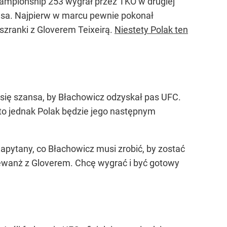
hampionship 253 wygrał przez TKO w drugiej
asa. Najpierw w marcu pewnie pokonał
 szranki z Gloverem Teixeirą.
Niestety Polak ten
 się szansa, by Błachowicz odzyskał pas UFC.
e to jednak Polak będzie jego następnym
apytany, co Błachowicz musi zrobić, by zostać
rewanż z Gloverem. Chcę wygrać i być gotowy