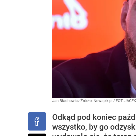
Jan Błachowicz
Źródło:
Newspix.pl
/
FOT. JACE
Odkąd pod koniec paździ
wszystko, by go odzys