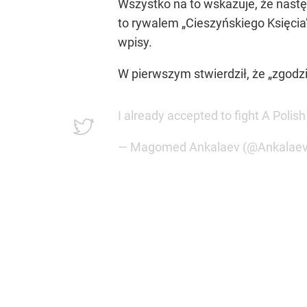
Wszystko na to wskazuje, że nastę
to rywalem „Cieszyńskiego Księci
wpisy.
W pierwszym stwierdził, że „zgodz
I already accepted to fight A Poli
— Magomed Ankalaev (@Ankalae