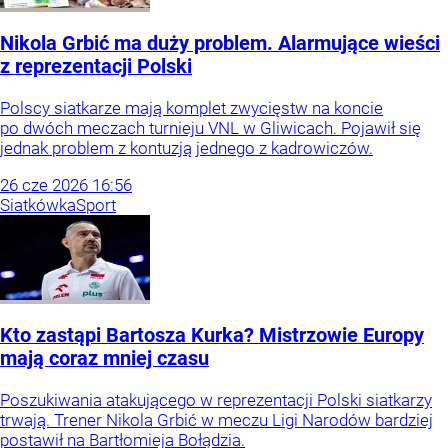
Nikola Grbić ma duży problem. Alarmujące wieści
z reprezentacji Polski
Polscy siatkarze mają komplet zwycięstw na koncie
po dwóch meczach turnieju VNL w Gliwicach. Pojawił się
jednak problem z kontuzją jednego z kadrowiczów.
26
cze
2026
16:56
Siatkówka
Sport
Kto zastąpi Bartosza Kurka? Mistrzowie Europy
mają coraz mniej czasu
Poszukiwania atakującego w reprezentacji Polski siatkarzy
trwają. Trener Nikola Grbić w meczu Ligi Narodów bardziej
postawił na Bartłomieja Bołądzia.