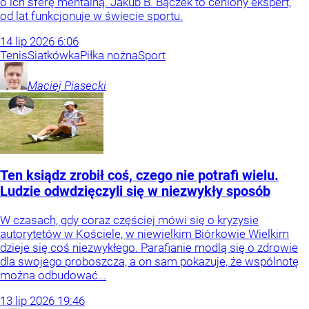
o ich sferę mentalną. Jakub B. Bączek to ceniony ekspert,
od lat funkcjonuje w świecie sportu.
14
lip
2026
6:06
Tenis
Siatkówka
Piłka nożna
Sport
Maciej
Piasecki
Ten ksiądz zrobił coś, czego nie potrafi wielu.
Ludzie odwdzięczyli się w niezwykły sposób
W czasach, gdy coraz częściej mówi się o kryzysie
autorytetów w Kościele, w niewielkim Biórkowie Wielkim
dzieje się coś niezwykłego. Parafianie modlą się o zdrowie
dla swojego proboszcza, a on sam pokazuje, że wspólnotę
można odbudować...
13
lip
2026
19:46