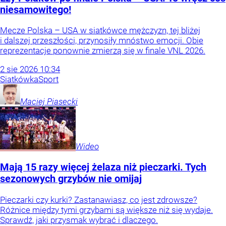
niesamowitego!
Mecze Polska – USA w siatkówce mężczyzn, tej bliżej
i dalszej przeszłości, przynosiły mnóstwo emocji. Obie
reprezentacje ponownie zmierzą się w finale VNL 2026.
2
sie
2026
10:34
Siatkówka
Sport
Maciej
Piasecki
Wideo
Mają 15 razy więcej żelaza niż pieczarki. Tych
sezonowych grzybów nie omijaj
Pieczarki czy kurki? Zastanawiasz, co jest zdrowsze?
Różnice między tymi grzybami są większe niż się wydaje.
Sprawdź, jaki przysmak wybrać i dlaczego.