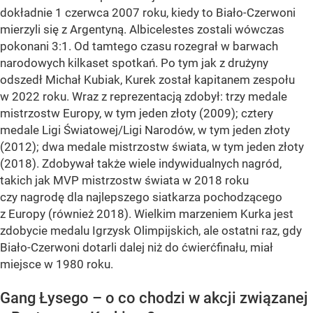
dokładnie 1 czerwca 2007 roku, kiedy to Biało-Czerwoni
mierzyli się z Argentyną. Albicelestes zostali wówczas
pokonani 3:1. Od tamtego czasu rozegrał w barwach
narodowych kilkaset spotkań. Po tym jak z drużyny
odszedł Michał Kubiak, Kurek został kapitanem zespołu
w 2022 roku. Wraz z reprezentacją zdobył: trzy medale
mistrzostw Europy, w tym jeden złoty (2009); cztery
medale Ligi Światowej/Ligi Narodów, w tym jeden złoty
(2012); dwa medale mistrzostw świata, w tym jeden złoty
(2018). Zdobywał także wiele indywidualnych nagród,
takich jak MVP mistrzostw świata w 2018 roku
czy nagrodę dla najlepszego siatkarza pochodzącego
z Europy (również 2018). Wielkim marzeniem Kurka jest
zdobycie medalu Igrzysk Olimpijskich, ale ostatni raz, gdy
Biało-Czerwoni dotarli dalej niż do ćwierćfinału, miał
miejsce w 1980 roku.
Gang Łysego – o co chodzi w akcji związanej