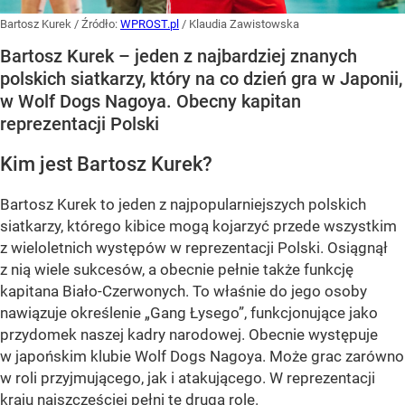
Bartosz Kurek
/ Źródło:
WPROST.pl
/
Klaudia Zawistowska
Bartosz Kurek – jeden z najbardziej znanych
polskich siatkarzy, który na co dzień gra w Japonii,
w Wolf Dogs Nagoya. Obecny kapitan
reprezentacji Polski
Kim jest Bartosz Kurek?
Bartosz Kurek to jeden z najpopularniejszych polskich
siatkarzy, którego kibice mogą kojarzyć przede wszystkim
z wieloletnich występów w reprezentacji Polski. Osiągnął
z nią wiele sukcesów, a obecnie pełnie także funkcję
kapitana Biało-Czerwonych. To właśnie do jego osoby
nawiązuje określenie „Gang Łysego”, funkcjonujące jako
przydomek naszej kadry narodowej. Obecnie występuje
w japońskim klubie Wolf Dogs Nagoya. Może grac zarówno
w roli przyjmującego, jak i atakującego. W reprezentacji
kraju najszcześciej pełni tę drugą rolę.