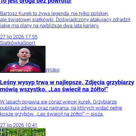
To jest droga bez powrotu!
Bartosz Kurek to żywa legenda, nie tylko polskiej,
ale światowej siatkówki. Doświadczony atakujący zdradził,
jakie ma plany na najbliższe dwa lata kariery.
27
lip
2026
17:55
Siatkówka
Sport
Wideo
Leśny wysyp trwa w najlepsze. Zdjęcia grzybiarzy
mówią wszystko. „Las świecił na żółto!”
W lasach pojawia się coraz więcej kurek. Grzybiarze
publikują zdjęcia oraz nagrania, na których widać pełne
kosze grzybów. „Las świecił na żółto!” — piszą.
27
lip
2026
10:41