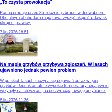
„To czysta prowokacja”
Rosną emocje przed 85. rocznicą zbrodni w Jedwabnem.
Oficjalnym obchodom mają towarzyszyć akcje środowisk
skrajnej prawicy.
7
lip
2026
16:51
Na mapie grzybów przybywa zgłoszeń. W lasach
ujawniono jednak pewien problem
W polskich lasach zaczyna się pojawiać coraz więcej
grzybów. Jednak ostatnie wysokie temperatury negatywnie
wpłynęły na ich wzrost, na co zwracają uwagę grzybiarze.
5
lip
2026
11:36