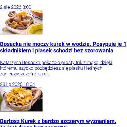
2
sie
2026
8:00
Bosacka nie moczy kurek w wodzie. Posypuje je 1
składnikiem i piasek schodzi bez szorowania
Katarzyna Bosacka pokazała prosty trik z mąką, dzięki
któremu szybko pozbędziesz się piasku i leśnych
zanieczyszczeń z kurek.
28
lip
2026
18:04
Bartosz Kurek z bardzo szczerym wyznaniem.