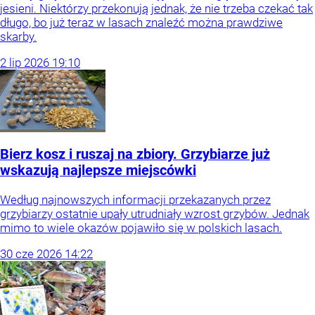
jesieni. Niektórzy przekonują jednak, że nie trzeba czekać tak
długo, bo już teraz w lasach znaleźć można prawdziwe
skarby.
2
lip
2026
19:10
Bierz kosz i ruszaj na zbiory. Grzybiarze już
wskazują najlepsze miejscówki
Według najnowszych informacji przekazanych przez
grzybiarzy ostatnie upały utrudniały wzrost grzybów. Jednak
mimo to wiele okazów pojawiło się w polskich lasach.
30
cze
2026
14:22