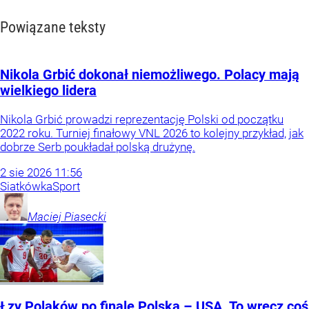
Powiązane teksty
Nikola Grbić dokonał niemożliwego. Polacy mają
wielkiego lidera
Nikola Grbić prowadzi reprezentację Polski od początku
2022 roku. Turniej finałowy VNL 2026 to kolejny przykład, jak
dobrze Serb poukładał polską drużynę.
2
sie
2026
11:56
Siatkówka
Sport
Maciej
Piasecki
Łzy Polaków po finale Polska – USA. To wręcz coś