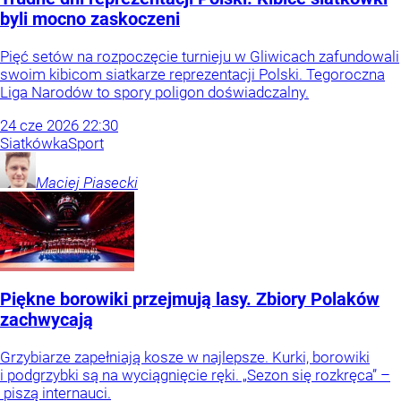
byli mocno zaskoczeni
Pięć setów na rozpoczęcie turnieju w Gliwicach zafundowali
swoim kibicom siatkarze reprezentacji Polski. Tegoroczna
Liga Narodów to spory poligon doświadczalny.
24
cze
2026
22:30
Siatkówka
Sport
Maciej
Piasecki
Piękne borowiki przejmują lasy. Zbiory Polaków
zachwycają
Grzybiarze zapełniają kosze w najlepsze. Kurki, borowiki
i podgrzybki są na wyciągnięcie ręki. „Sezon się rozkręca” –
piszą internauci.