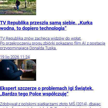
TV Republika przeszła samą siebie. „Kurka
wodna, to dopiero technologia”
TV Republika znów zachęca widzów do wpłat.
Po przekroczeniu progu zbiórki pokazano film AI z postacią
przypominającą Donalda Tuska.
19
lip
2026
11:24
Ekspert szczerze o problemach Igi Świątek.
„Bardzo tego Polce współczuję”
Zdobywał z polskimi siatkarzami złoto MŚ (2014), dbając