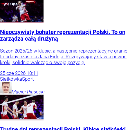
Nieoczywisty bohater reprezentacji Polski. To on
zarządza całą drużyną
Sezon 2025/26 w klubie, a następnie reprezentacyjne granie,
to udany czas dla Jana Firleja. Rozgrywający stawia pewne
kroki, solidnie walcząc o swoją pozycję.
25
cze
2026
10:11
Siatkówka
Sport
Maciej
Piasecki
Trudne dni reprezentacji Polski. Kibice siatkówki