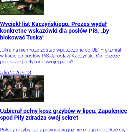
Wyciekł list Kaczyńskiego. Prezes wydał
konkretne wskazówki dla posłów PiS, „by
blokować Tuska”
„Ukraina nie może zostać wpuszczona do UE” – grzmiał
w liście do posłów PiS Jarosław Kaczyński. Co jeszcze
przekazał politykom swojej partii?
5
lip
2026
9:13
Uzbierał pełny kosz grzybów w lipcu. Zapaleniec
spod Piły zdradza swój sekret
Polscy grzybiarze z pewnością już nie mogą doczekać się