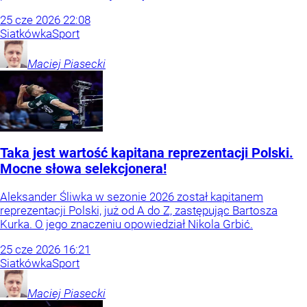
25
cze
2026
22:08
Siatkówka
Sport
Maciej
Piasecki
Taka jest wartość kapitana reprezentacji Polski.
Mocne słowa selekcjonera!
Aleksander Śliwka w sezonie 2026 został kapitanem
reprezentacji Polski, już od A do Z, zastępując Bartosza
Kurka. O jego znaczeniu opowiedział Nikola Grbić.
25
cze
2026
16:21
Siatkówka
Sport
Maciej
Piasecki