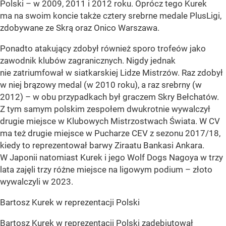
Polski – w 2009, 2011 i 2012 roku. Oprócz tego Kurek
ma na swoim koncie także cztery srebrne medale PlusLigi,
zdobywane ze Skrą oraz Onico Warszawa.
Ponadto atakujący zdobył również sporo trofeów jako
zawodnik klubów zagranicznych. Nigdy jednak
nie zatriumfował w siatkarskiej Lidze Mistrzów. Raz zdobył
w niej brązowy medal (w 2010 roku), a raz srebrny (w
2012) – w obu przypadkach był graczem Skry Bełchatów.
Z tym samym polskim zespołem dwukrotnie wywalczył
drugie miejsce w Klubowych Mistrzostwach Świata. W CV
ma też drugie miejsce w Pucharze CEV z sezonu 2017/18,
kiedy to reprezentował barwy Ziraatu Bankasi Ankara.
W Japonii natomiast Kurek i jego Wolf Dogs Nagoya w trzy
lata zajęli trzy różne miejsce na ligowym podium – złoto
wywalczyli w 2023.
Bartosz Kurek w reprezentacji Polski
Bartosz Kurek w reprezentacji Polski zadebiutował