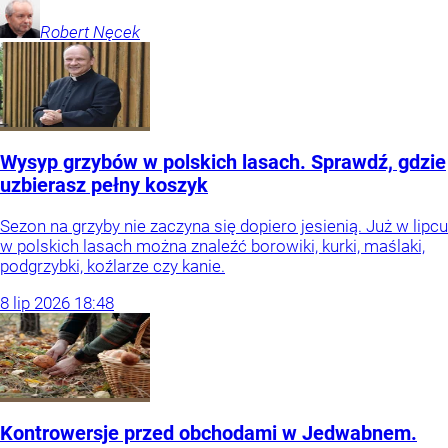
Robert
Nęcek
Wysyp grzybów w polskich lasach. Sprawdź, gdzie
uzbierasz pełny koszyk
Sezon na grzyby nie zaczyna się dopiero jesienią. Już w lipcu
w polskich lasach można znaleźć borowiki, kurki, maślaki,
podgrzybki, koźlarze czy kanie.
8
lip
2026
18:48
Kontrowersje przed obchodami w Jedwabnem.