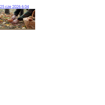
25
cze
2026
6:04