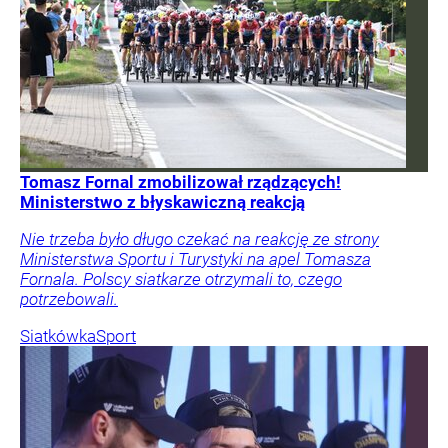
Tomasz Fornal zmobilizował rządzących!
Ministerstwo z błyskawiczną reakcją
Nie trzeba było długo czekać na reakcję ze strony
Ministerstwa Sportu i Turystyki na apel Tomasza
Fornala. Polscy siatkarze otrzymali to, czego
potrzebowali.
Siatkówka
Sport