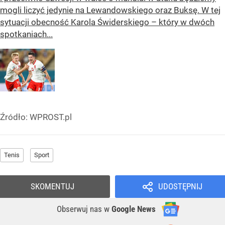
mogli liczyć jedynie na Lewandowskiego oraz Buksę. W tej
sytuacji obecność Karola Świderskiego – który w dwóch
spotkaniach...
Źródło:
WPROST.pl
Tenis
Sport
SKOMENTUJ
UDOSTĘPNIJ
Obserwuj nas
w
Google News