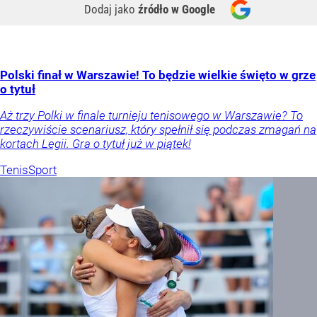
Dodaj jako
źródło w Google
Polski finał w Warszawie! To będzie wielkie święto w grze
o tytuł
Aż trzy Polki w finale turnieju tenisowego w Warszawie? To
rzeczywiście scenariusz, który spełnił się podczas zmagań na
kortach Legii. Gra o tytuł już w piątek!
Tenis
Sport