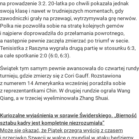
na prowadzenie 3:2. 20-latka po chwili pokazała jednak
swoją klasę i nawet w trudniejszych momentach, gdy
zawodniczki grały na przewagi, wytrzymywała grę nerwów.
Polka nie pozwoliła sobie na stratę kolejnych gemów
i najpierw doprowadziła do przełamania powrotnego,
a następnie pewnie zaczęła zmierzać po triumf w secie.
Tenisistka z Raszyna wygrała drugą partię w stosunku 6:3,
a całe spotkanie 2:0 (6:0, 6:3).
Świątek tym samym pewnie awansowała do czwartej rundy
turnieju, gdzie zmierzy się z Cori Gauff. Rozstawiona
z numerem 14 Amerykanka wcześniej poradziła sobie
z reprezentantkami Chin. W drugiej rundzie ograła Wang
Qiang, a w trzeciej wyeliminowała Zhang Shuai.
Kuriozalne wyjaśnienia w sprawie Świderskiego. „Bierność
sztabu kadry jest kompletnie niezrozumiała”
Może się okazać, że Piątek przegra wyścig z czasem
i przeciwko Szwecji w walce o mundial w ataku będziemy