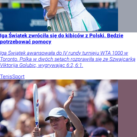
Iga Świątek zwróciła się do kibiców z Polski. Będzie
potrzebować pomocy
Iga Świątek awansowała do IV rundy turnieju WTA 1000 w
Toronto. Polka w dwóch setach rozprawiła się ze Szwajcarką
Viktorija Golubic, wygrywając 6:2, 6:1.
Tenis
Sport