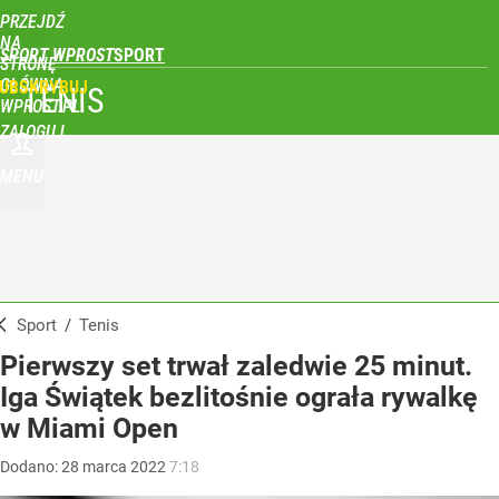
PRZEJDŹ
NA
SPORT WPROST
STRONĘ
GŁÓWNĄ
UBSKRYBUJ
TENIS
WPROST.PL
ZALOGUJ
MENU
Sport
/
Tenis
Pierwszy set trwał zaledwie 25 minut.
Iga Świątek bezlitośnie ograła rywalkę
w Miami Open
Dodano:
28
marca
2022
7:18