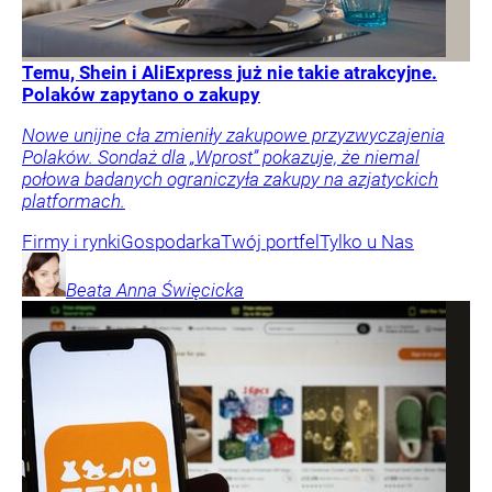
Temu, Shein i AliExpress już nie takie atrakcyjne.
Polaków zapytano o zakupy
Nowe unijne cła zmieniły zakupowe przyzwyczajenia
Polaków. Sondaż dla „Wprost” pokazuje, że niemal
połowa badanych ograniczyła zakupy na azjatyckich
platformach.
Firmy i rynki
Gospodarka
Twój portfel
Tylko u Nas
Beata Anna
Święcicka