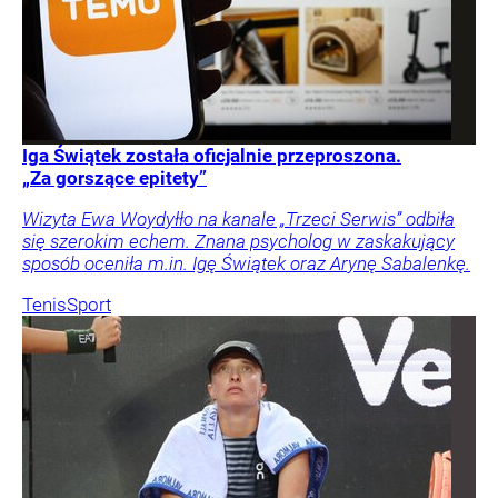
Iga Świątek została oficjalnie przeproszona.
„Za gorszące epitety”
Wizyta Ewa Woydyłło na kanale „Trzeci Serwis” odbiła
się szerokim echem. Znana psycholog w zaskakujący
sposób oceniła m.in. Igę Świątek oraz Arynę Sabalenkę.
Tenis
Sport