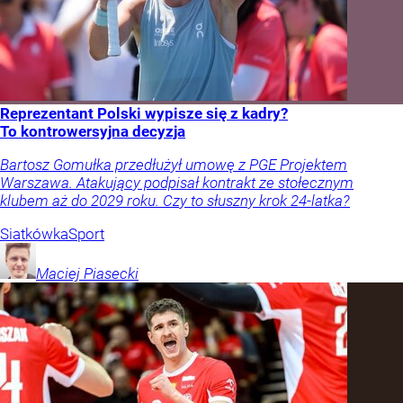
Reprezentant Polski wypisze się z kadry?
To kontrowersyjna decyzja
Bartosz Gomułka przedłużył umowę z PGE Projektem
Warszawa. Atakujący podpisał kontrakt ze stołecznym
klubem aż do 2029 roku. Czy to słuszny krok 24-latka?
Siatkówka
Sport
Maciej
Piasecki