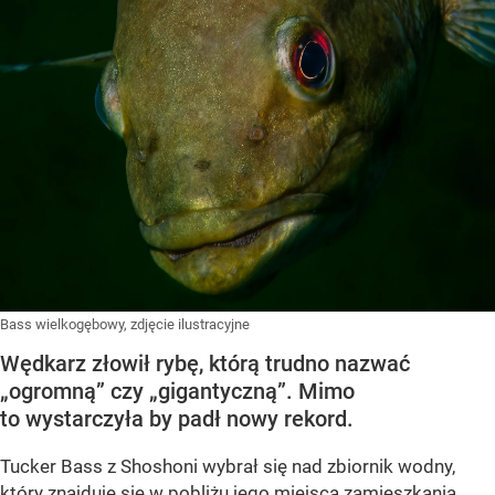
Bass wielkogębowy, zdjęcie ilustracyjne
Wędkarz złowił rybę, którą trudno nazwać
„ogromną” czy „gigantyczną”. Mimo
to wystarczyła by padł nowy rekord.
Tucker Bass z Shoshoni
wybrał się nad zbiornik wodny,
który znajduje się w pobliżu jego miejsca zamieszkania.