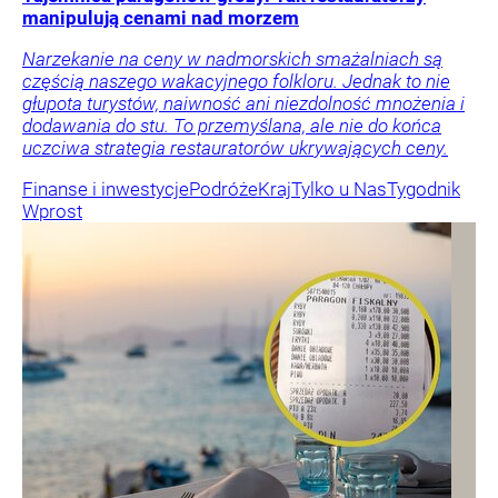
manipulują cenami nad morzem
Narzekanie na ceny w nadmorskich smażalniach są
częścią naszego wakacyjnego folkloru. Jednak to nie
głupota turystów, naiwność ani niezdolność mnożenia i
dodawania do stu. To przemyślana, ale nie do końca
uczciwa strategia restauratorów ukrywających ceny.
Finanse i inwestycje
Podróże
Kraj
Tylko u Nas
Tygodnik
Wprost