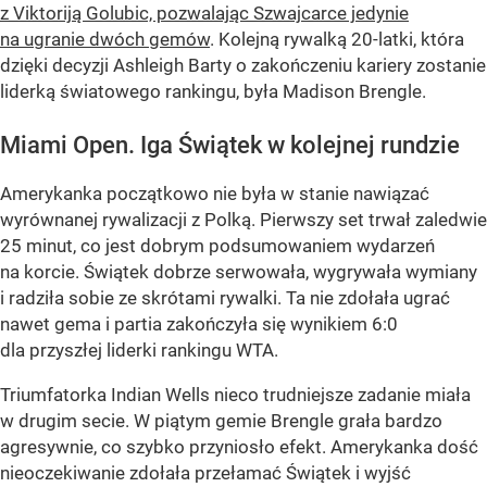
z Viktoriją Golubic, pozwalając Szwajcarce jedynie
na ugranie dwóch gemów
. Kolejną rywalką 20-latki, która
dzięki decyzji Ashleigh Barty o zakończeniu kariery zostanie
liderką światowego rankingu, była Madison Brengle.
Miami Open. Iga Świątek w kolejnej rundzie
Amerykanka początkowo nie była w stanie nawiązać
wyrównanej rywalizacji z Polką. Pierwszy set trwał zaledwie
25 minut, co jest dobrym podsumowaniem wydarzeń
na korcie. Świątek dobrze serwowała, wygrywała wymiany
i radziła sobie ze skrótami rywalki. Ta nie zdołała ugrać
nawet gema i partia zakończyła się wynikiem 6:0
dla przyszłej liderki rankingu WTA.
Triumfatorka Indian Wells nieco trudniejsze zadanie miała
w drugim secie. W piątym gemie Brengle grała bardzo
agresywnie, co szybko przyniosło efekt. Amerykanka dość
nieoczekiwanie zdołała przełamać Świątek i wyjść