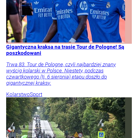
Gigantyczna kraksa na trasie Tour de Pologne! Są
poszkodowani
Trwa 83. Tour de Pologne, czyli najbardziej znany
wyścig kolarski w Polsce. Niestety, podczas
czwartkowego (tj. 6 sierpnia) etapu doszło do
gigantycznej kraksy.
Kolarstwo
Sport