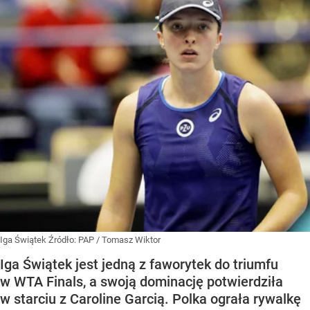
Iga Świątek
Źródło:
PAP
/
Tomasz Wiktor
Iga Świątek jest jedną z faworytek do triumfu
w WTA Finals, a swoją dominację potwierdziła
w starciu z Caroline Garcią. Polka ograła rywalkę