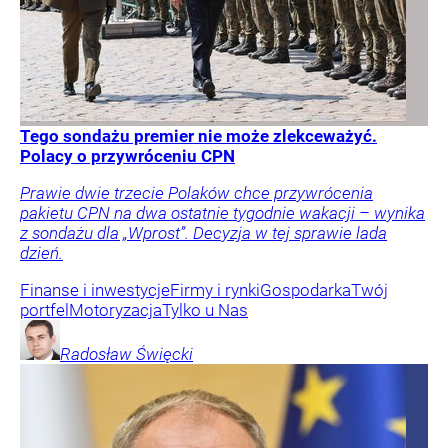
Tego sondażu premier nie może zlekceważyć.
Polacy o przywróceniu CPN
Prawie dwie trzecie Polaków chce przywrócenia
pakietu CPN na dwa ostatnie tygodnie wakacji – wynika
z sondażu dla „Wprost”. Decyzja w tej sprawie lada
dzień.
Finanse i inwestycje
Firmy i rynki
Gospodarka
Twój
portfel
Motoryzacja
Tylko u Nas
Radosław
Święcki