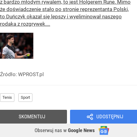
z bardzo młodym rywalem, to jest Holgerem Rune. Mimo
że doświadczenie stało po stronie reprezentanta Polski,
to Duńczyk okazał się lepszy i wyeliminował naszego
rodaka z rozgrywek....
Źródło:
WPROST.pl
Tenis
Sport
SKOMENTUJ
UDOSTĘPNIJ
Obserwuj nas
w
Google News