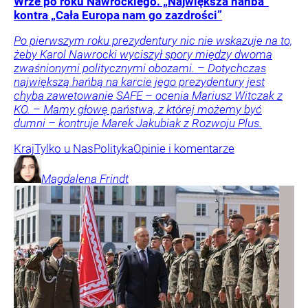
Wrze po roku Nawrockiego. „Największa hańba”
kontra „Cała Europa nam go zazdrości”
Po pierwszym roku prezydentury nic nie wskazuje na to,
żeby Karol Nawrocki wyciszył spory między dwoma
zwaśnionymi politycznymi obozami. – Dotychczas
największą hańbą na karcie jego prezydentury jest
chyba zawetowanie SAFE – ocenia Mariusz Witczak z
KO. – Mamy głowę państwa, z której możemy być
dumni – kontruje Marek Jakubiak z Rozwoju Plus.
Kraj
Tylko u Nas
Polityka
Opinie i komentarze
Magdalena
Frindt