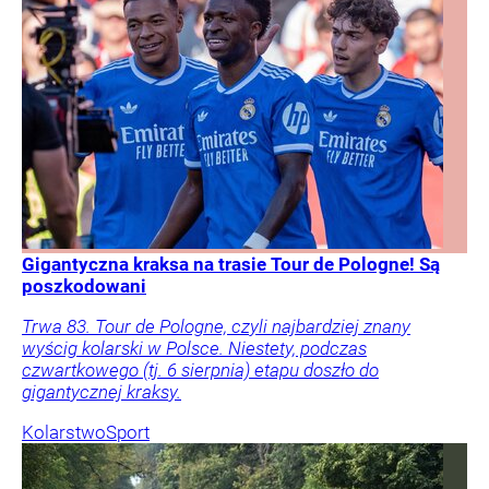
Gigantyczna kraksa na trasie Tour de Pologne! Są
poszkodowani
Trwa 83. Tour de Pologne, czyli najbardziej znany
wyścig kolarski w Polsce. Niestety, podczas
czwartkowego (tj. 6 sierpnia) etapu doszło do
gigantycznej kraksy.
Kolarstwo
Sport