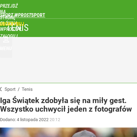
PRZEJDŹ
NA
SPORT WPROST
STRONĘ
GŁÓWNĄ
UBSKRYBUJ
TENIS
WPROST.PL
ZALOGUJ
MENU
Sport
/
Tenis
Iga Świątek zdobyła się na miły gest.
Wszystko uchwycił jeden z fotografów
Dodano:
4
listopada
2022
20:12