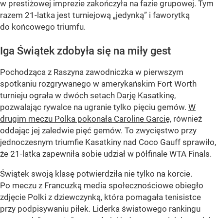
w prestiżowej imprezie zakończyła na fazie grupowej. Tym
razem 21-latka jest turniejową „jedynką” i faworytką
do końcowego triumfu.
Iga Świątek zdobyła się na miły gest
Pochodząca z Raszyna zawodniczka w pierwszym
spotkaniu rozgrywanego w amerykańskim Fort Worth
turnieju
ograła w dwóch setach Darję Kasatkinę
,
pozwalając rywalce na ugranie tylko pięciu gemów.
W
drugim meczu Polka pokonała Caroline Garcię
, również
oddając jej zaledwie pięć gemów. To zwycięstwo przy
jednoczesnym triumfie Kasatkiny nad Coco Gauff sprawiło,
że 21-latka zapewniła sobie udział w półfinale WTA Finals.
Świątek swoją klasę potwierdziła nie tylko na korcie.
Po meczu z Francuzką media społecznościowe obiegło
zdjęcie Polki z dziewczynką, która pomagała tenisistce
przy podpisywaniu piłek. Liderka światowego rankingu