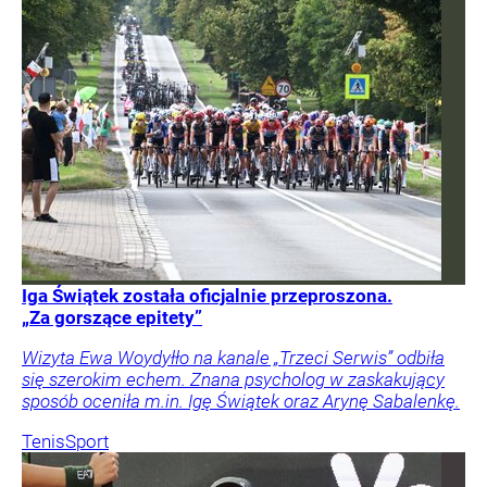
Iga Świątek została oficjalnie przeproszona.
„Za gorszące epitety”
Wizyta Ewa Woydyłło na kanale „Trzeci Serwis” odbiła
się szerokim echem. Znana psycholog w zaskakujący
sposób oceniła m.in. Igę Świątek oraz Arynę Sabalenkę.
Tenis
Sport