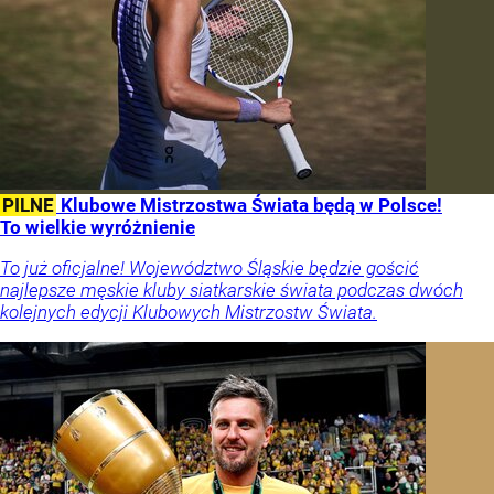
PILNE
Klubowe Mistrzostwa Świata będą w Polsce!
To wielkie wyróżnienie
To już oficjalne! Województwo Śląskie będzie gościć
najlepsze męskie kluby siatkarskie świata podczas dwóch
kolejnych edycji Klubowych Mistrzostw Świata.