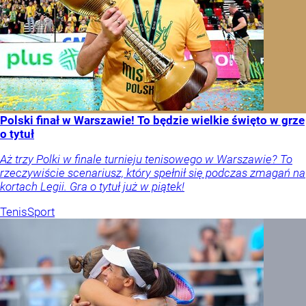
Polski finał w Warszawie! To będzie wielkie święto w grze
o tytuł
Aż trzy Polki w finale turnieju tenisowego w Warszawie? To
rzeczywiście scenariusz, który spełnił się podczas zmagań na
kortach Legii. Gra o tytuł już w piątek!
Tenis
Sport