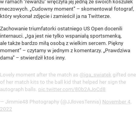
w ramach "rewanżu" wręczyła jej jedną ze swoich koszulek
meczowych. „Cudowny moment” – skomentował fotograf,
który wykonał zdjęcie i zamieścił ja na Twitterze.
Zachowanie triumfatorki ostatniego US Open docenili
internauci. „Iga jest nie tylko wspaniałą sportsmenką,
ale także bardzo miłą osobą z wielkim sercem. Piękny
moment” – czytamy w jednym z komentarzy. „Prawdziwa
dama” – stwierdził ktoś inny.
Lovely moment after the match as
@iga_swiatek
gifted one
of her match kits to the ball kid that helped her sign the
autograph balls.
pic.twitter.com/80b2AJoCd8
— Jimmie48 Photography (@JJlovesTennis)
November 4,
2022