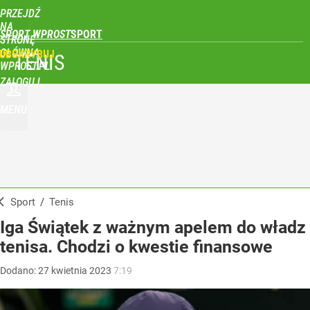
PRZEJDŹ
NA
SPORT WPROST
STRONĘ
GŁÓWNĄ
UBSKRYBUJ
TENIS
WPROST.PL
ZALOGUJ
MENU
Sport
/
Tenis
Iga Świątek z ważnym apelem do władz
tenisa. Chodzi o kwestie finansowe
Dodano:
27
kwietnia
2023
7:19