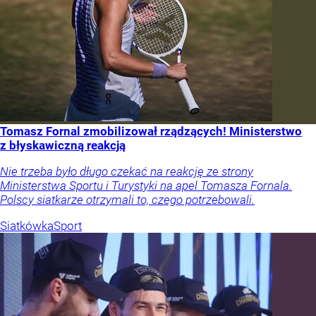
Tomasz Fornal zmobilizował rządzących! Ministerstwo
z błyskawiczną reakcją
Nie trzeba było długo czekać na reakcję ze strony
Ministerstwa Sportu i Turystyki na apel Tomasza Fornala.
Polscy siatkarze otrzymali to, czego potrzebowali.
Siatkówka
Sport