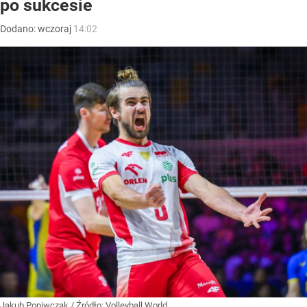
po sukcesie
Dodano:
wczoraj
14:02
Jakub Popiwczak
/ Źródło:
Volleyball World