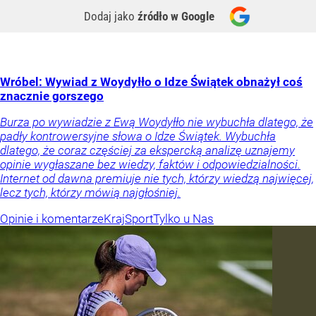
Dodaj jako
źródło w Google
Wróbel: Wywiad z Woydyłło o Idze Świątek obnażył coś
znacznie gorszego
Burza po wywiadzie z Ewą Woydyłło nie wybuchła dlatego, że
padły kontrowersyjne słowa o Idze Świątek. Wybuchła
dlatego, że coraz częściej za ekspercką analizę uznajemy
opinie wygłaszane bez wiedzy, faktów i odpowiedzialności.
Internet od dawna premiuje nie tych, którzy wiedzą najwięcej,
lecz tych, którzy mówią najgłośniej.
Opinie i komentarze
Kraj
Sport
Tylko u Nas