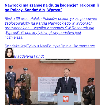
Nawrocki ma szansę na drugą kadencję? Tak ocenili
go Polacy. Sondaż dla „Wprost”
Blisko 39 proc. Polek i Polaków deklaruje, że ponownie
zagłosowałoby na Karola Nawrockiego w wyborach
prezydenckich – wynika z sondażu SW Research dla
„Wprost”. Grupa krytyków głowy państwa jest
liczniejsza.
Sondaże
Kraj
Tylko u Nas
Polityka
Opinie i komentarze
Magdalena
Frindt