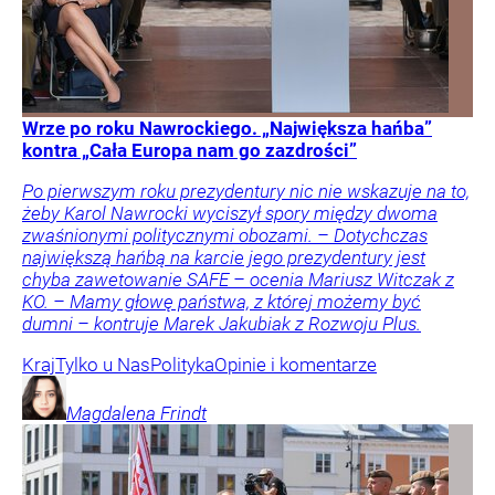
Wrze po roku Nawrockiego. „Największa hańba”
kontra „Cała Europa nam go zazdrości”
Po pierwszym roku prezydentury nic nie wskazuje na to,
żeby Karol Nawrocki wyciszył spory między dwoma
zwaśnionymi politycznymi obozami. – Dotychczas
największą hańbą na karcie jego prezydentury jest
chyba zawetowanie SAFE – ocenia Mariusz Witczak z
KO. – Mamy głowę państwa, z której możemy być
dumni – kontruje Marek Jakubiak z Rozwoju Plus.
Kraj
Tylko u Nas
Polityka
Opinie i komentarze
Magdalena
Frindt