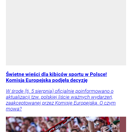
Świetne wieści dla kibiców sportu w Polsce!
Komisja Europejska podjęła decyzję
W środę (tj. 5 sierpnia) oficjalnie poinformowano o
aktualizacji tzw. polskiej liście ważnych wydarzeń,
zaakceptowanej przez Komisję Europejską. O czym
mowa?