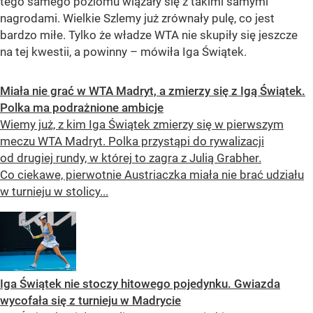
tego samego poziomu wiązały się z takimi samymi
nagrodami. Wielkie Szlemy już zrównały pulę, co jest
bardzo miłe. Tylko że władze WTA nie skupiły się jeszcze
na tej kwestii, a powinny – mówiła Iga Świątek.
Miała nie grać w WTA Madryt, a zmierzy się z Igą Świątek.
Polka ma podrażnione ambicje
Wiemy już, z kim Iga Świątek zmierzy się w pierwszym
meczu WTA Madryt. Polka przystąpi do rywalizacji
od drugiej rundy, w której to zagra z Julią Grabher.
Co ciekawe, pierwotnie Austriaczka miała nie brać udziału
w turnieju w stolicy...
Iga Świątek nie stoczy hitowego pojedynku. Gwiazda
wycofała się z turnieju w Madrycie