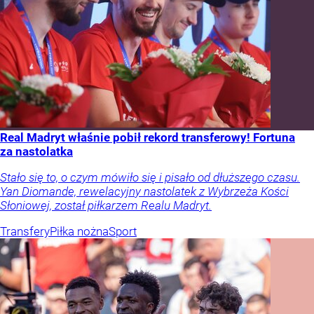
Real Madryt właśnie pobił rekord transferowy! Fortuna
za nastolatka
Stało się to, o czym mówiło się i pisało od dłuższego czasu.
Yan Diomande, rewelacyjny nastolatek z Wybrzeża Kości
Słoniowej, został piłkarzem Realu Madryt.
Transfery
Piłka nożna
Sport