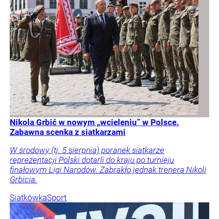
Nikola Grbić w nowym „wcieleniu” w Polsce.
Zabawna scenka z siatkarzami
W środowy (tj. 5 sierpnia) poranek siatkarze
reprezentacji Polski dotarli do kraju po turnieju
finałowym Ligi Narodów. Zabrakło jednak trenera Nikoli
Grbicia.
Siatkówka
Sport