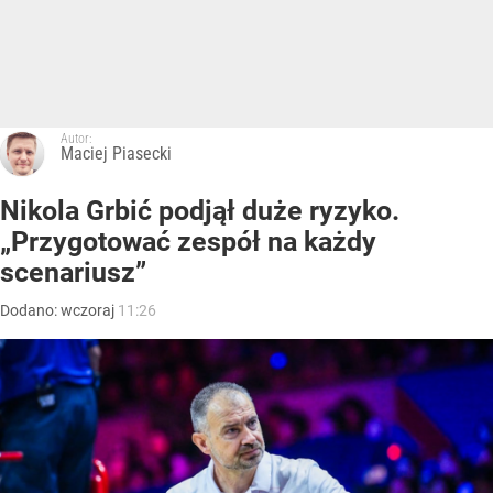
Autor:
Maciej Piasecki
Nikola Grbić podjął duże ryzyko.
„Przygotować zespół na każdy
scenariusz”
Dodano:
wczoraj
11:26