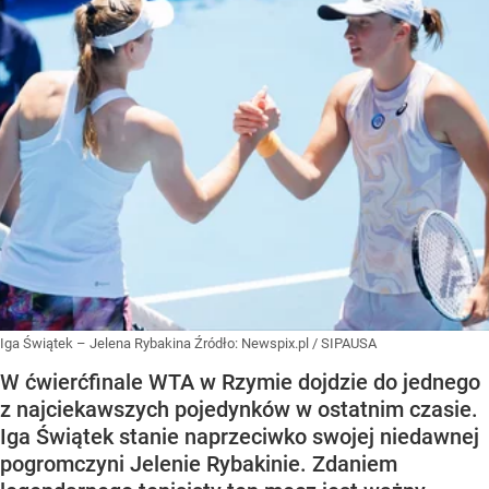
Iga Świątek – Jelena Rybakina
Źródło:
Newspix.pl
/
SIPAUSA
W ćwierćfinale WTA w Rzymie dojdzie do jednego
z najciekawszych pojedynków w ostatnim czasie.
Iga Świątek stanie naprzeciwko swojej niedawnej
pogromczyni Jelenie Rybakinie. Zdaniem