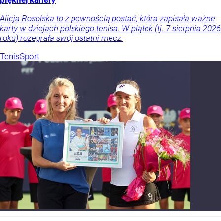
Alicja Rosolska to z pewnością postać, która zapisała ważne
karty w dziejach polskiego tenisa. W piątek (tj. 7 sierpnia 2026
roku) rozegrała swój ostatni mecz.
Tenis
Sport