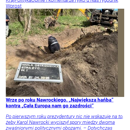
Wprost
Wrze po roku Nawrockiego. „Największa hańba”
kontra „Cała Europa nam go zazdrości”
Po pierwszym roku prezydentury nic nie wskazuje na to,
żeby Karol Nawrocki wyciszył spory między dwoma
zwaśnionymi politycznymi obozami. – Dotychczas