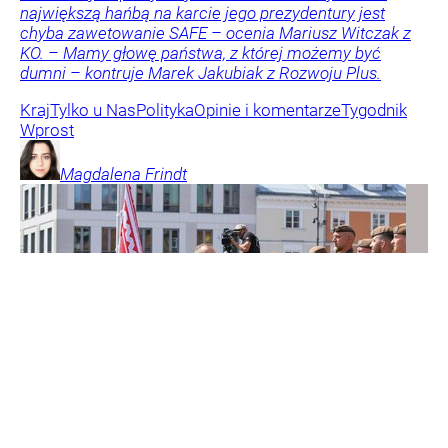
największą hańbą na karcie jego prezydentury jest
chyba zawetowanie SAFE – ocenia Mariusz Witczak z
KO. – Mamy głowę państwa, z której możemy być
dumni – kontruje Marek Jakubiak z Rozwoju Plus.
Kraj
Tylko u Nas
Polityka
Opinie i komentarze
Tygodnik
Wprost
Magdalena
Frindt