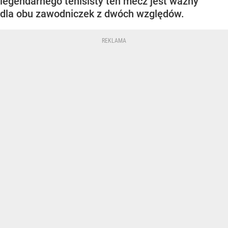
legendarnego tenisisty ten mecz jest ważny
dla obu zawodniczek z dwóch względów.