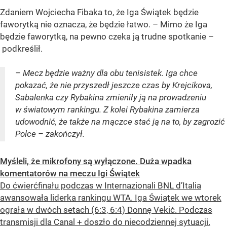
Zdaniem Wojciecha Fibaka to, że Iga Świątek będzie
faworytką nie oznacza, że będzie łatwo. – Mimo że Iga
będzie faworytką, na pewno czeka ją trudne spotkanie –
podkreślił.
– Mecz będzie ważny dla obu tenisistek. Iga chce
pokazać, że nie przyszedł jeszcze czas by Krejcikova,
Sabalenka czy Rybakina zmieniły ją na prowadzeniu
w światowym rankingu. Z kolei Rybakina zamierza
udowodnić, że także na mączce stać ją na to, by zagrozić
Polce – zakończył.
Myśleli, że mikrofony są wyłączone. Duża wpadka
komentatorów na meczu Igi Świątek
Do ćwierćfinału podczas w Internazionali BNL d’Italia
awansowała liderka rankingu WTA. Iga Świątek we wtorek
ograła w dwóch setach (6:3, 6:4) Donnę Vekić. Podczas
transmisji dla Canal + doszło do niecodziennej sytuacji.