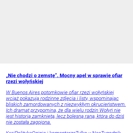
„Nie chodzi o zemstę”. Mocny apel w sprawie ofiar
rzezi wołyńskiej
W Buenos Aires potomkowie ofiar rzezi wołyńskiej
wciąż pokazują rodzinne zdjęcia i listy, wspominając
bliskich zamordowanych z niezwykłym okrucieństwem.
Ich dramat przypomina, że dla wielu rodzin Wołyń nie
jest historią zamkniętą, lecz bolesną raną, która do dziś
nie została zagojona.
Kraj
Polityka
Opinie i komentarze
Tylko u Nas
Tygodnik