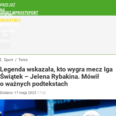
PRZEJDŹ
NA
SPORT WPROST
STRONĘ
GŁÓWNĄ
UBSKRYBUJ
WPROST.PL
ZALOGUJ
MENU
Sport
/
Tenis
Legenda wskazała, kto wygra mecz Iga
Świątek – Jelena Rybakina. Mówił
o ważnych podtekstach
Dodano:
17
maja
2023
17:42