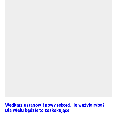
Wędkarz ustanowił nowy rekord. Ile ważyła ryba?
Dla wielu będzie to zaskakujące