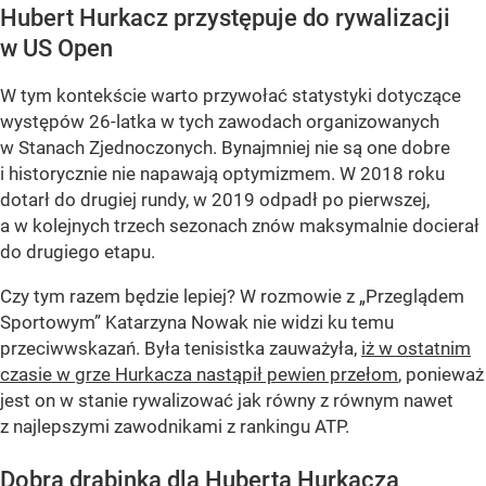
Hubert Hurkacz przystępuje do rywalizacji
w US Open
W tym kontekście warto przywołać statystyki dotyczące
występów 26-latka w tych zawodach organizowanych
w Stanach Zjednoczonych. Bynajmniej nie są one dobre
i historycznie nie napawają optymizmem. W 2018 roku
dotarł do drugiej rundy, w 2019 odpadł po pierwszej,
a w kolejnych trzech sezonach znów maksymalnie docierał
do drugiego etapu.
Czy tym razem będzie lepiej? W rozmowie z „Przeglądem
Sportowym” Katarzyna Nowak nie widzi ku temu
przeciwwskazań. Była tenisistka zauważyła,
iż w ostatnim
czasie w grze Hurkacza nastąpił pewien przełom
, ponieważ
jest on w stanie rywalizować jak równy z równym nawet
z najlepszymi zawodnikami z rankingu ATP.
Dobra drabinka dla Huberta Hurkacza