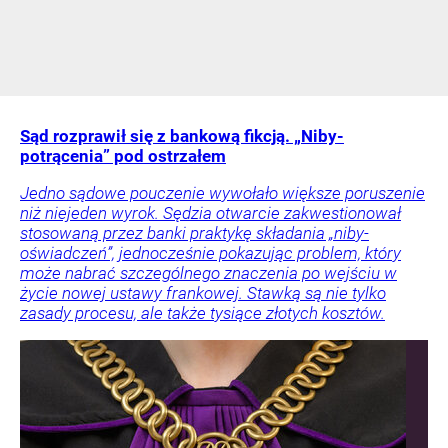
Sąd rozprawił się z bankową fikcją. „Niby-
potrącenia” pod ostrzałem
Jedno sądowe pouczenie wywołało większe poruszenie
niż niejeden wyrok. Sędzia otwarcie zakwestionował
stosowaną przez banki praktykę składania „niby-
oświadczeń”, jednocześnie pokazując problem, który
może nabrać szczególnego znaczenia po wejściu w
życie nowej ustawy frankowej. Stawką są nie tylko
zasady procesu, ale także tysiące złotych kosztów.