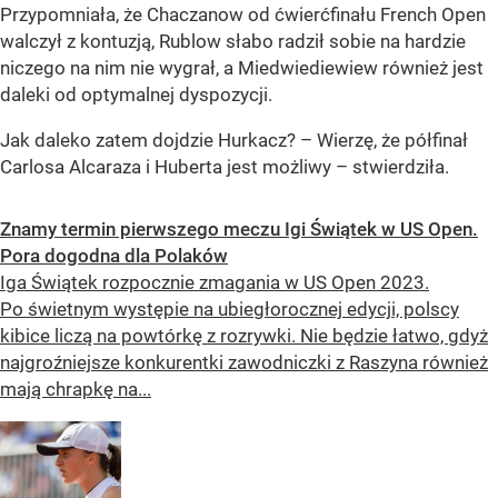
Przypomniała, że Chaczanow od ćwierćfinału French Open
walczył z kontuzją, Rublow słabo radził sobie na hardzie
niczego na nim nie wygrał, a Miedwiediewiew również jest
daleki od optymalnej dyspozycji.
Jak daleko zatem dojdzie Hurkacz? – Wierzę, że półfinał
Carlosa Alcaraza i Huberta jest możliwy – stwierdziła.
Znamy termin pierwszego meczu Igi Świątek w US Open.
Pora dogodna dla Polaków
Iga Świątek rozpocznie zmagania w US Open 2023.
Po świetnym występie na ubiegłorocznej edycji, polscy
kibice liczą na powtórkę z rozrywki. Nie będzie łatwo, gdyż
najgroźniejsze konkurentki zawodniczki z Raszyna również
mają chrapkę na...