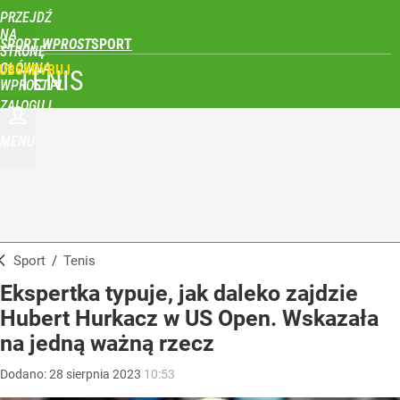
PRZEJDŹ
NA
SPORT WPROST
STRONĘ
GŁÓWNĄ
UBSKRYBUJ
TENIS
WPROST.PL
ZALOGUJ
MENU
Sport
/
Tenis
Ekspertka typuje, jak daleko zajdzie
Hubert Hurkacz w US Open. Wskazała
na jedną ważną rzecz
Dodano:
28
sierpnia
2023
10:53