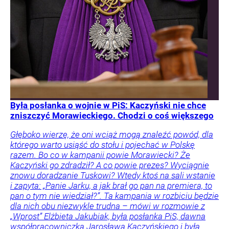
Była posłanka o wojnie w PiS: Kaczyński nie chce
zniszczyć Morawieckiego. Chodzi o coś większego
Głęboko wierzę, że oni wciąż mogą znaleźć powód, dla
którego warto usiąść do stołu i pojechać w Polskę
razem. Bo co w kampanii powie Morawiecki? Że
Kaczyński go zdradził? A co powie prezes? Wyciągnie
znowu doradzanie Tuskowi? Wtedy ktoś na sali wstanie
i zapyta: „Panie Jarku, a jak brał go pan na premiera, to
pan o tym nie wiedział?”. Ta kampania w rozbiciu będzie
dla nich obu niezwykle trudna – mówi w rozmowie z
„Wprost” Elżbieta Jakubiak, była posłanka PiS, dawna
współpracowniczka Jarosława Kaczyńskiego i była