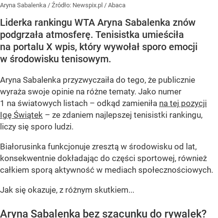
Aryna Sabalenka
/ Źródło:
Newspix.pl
/
Abaca
Liderka rankingu WTA Aryna Sabalenka znów
podgrzała atmosferę. Tenisistka umieściła
na portalu X wpis, który wywołał sporo emocji
w środowisku tenisowym.
Aryna Sabalenka przyzwyczaiła do tego, że publicznie
wyraża swoje opinie na różne tematy. Jako numer
1 na światowych listach – odkąd zamieniła
na tej pozycji
Igę Świątek
– ze zdaniem najlepszej tenisistki rankingu,
liczy się sporo ludzi.
Białorusinka funkcjonuje zresztą w środowisku od lat,
konsekwentnie dokładając do części sportowej, również
całkiem sporą aktywność w mediach społecznościowych.
Jak się okazuje, z różnym skutkiem...
Aryna Sabalenka bez szacunku do rywalek?