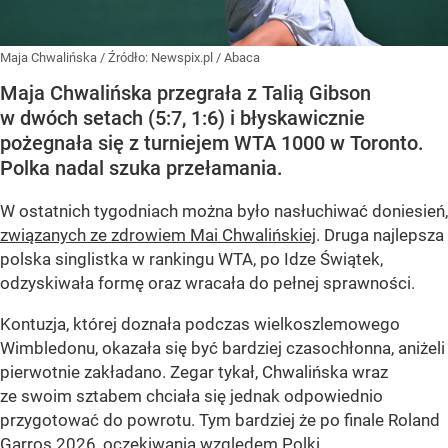
Maja Chwalińska
/ Źródło:
Newspix.pl
/
Abaca
Maja Chwalińska przegrała z Talią Gibson
w dwóch setach (5:7, 1:6) i błyskawicznie
pożegnała się z turniejem WTA 1000 w Toronto.
Polka nadal szuka przełamania.
W ostatnich tygodniach można było nasłuchiwać doniesień,
związanych ze zdrowiem Mai Chwalińskiej
. Druga najlepsza
polska singlistka w rankingu WTA, po Idze Świątek,
odzyskiwała formę oraz wracała do pełnej sprawności.
Kontuzja, której doznała podczas wielkoszlemowego
Wimbledonu, okazała się być bardziej czasochłonna, aniżeli
pierwotnie zakładano. Zegar tykał, Chwalińska wraz
ze swoim sztabem chciała się jednak odpowiednio
przygotować do powrotu. Tym bardziej że po finale Roland
Garros 2026, oczekiwania względem Polki...