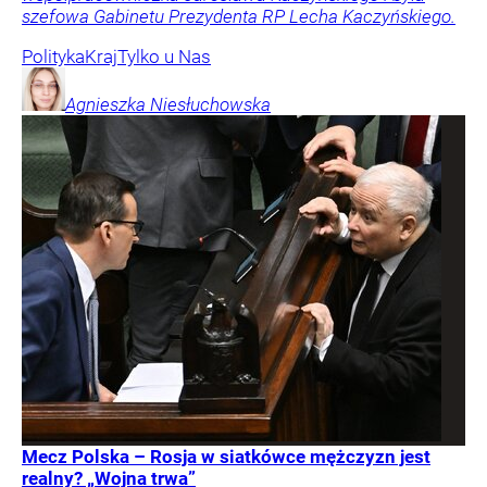
szefowa Gabinetu Prezydenta RP Lecha Kaczyńskiego.
Polityka
Kraj
Tylko u Nas
Agnieszka
Niesłuchowska
Mecz Polska – Rosja w siatkówce mężczyzn jest
realny? „Wojna trwa”