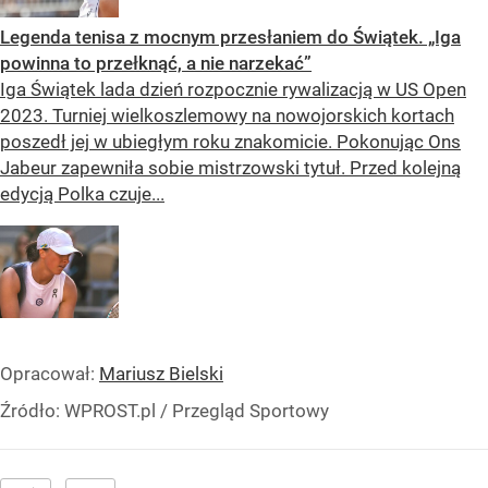
Legenda tenisa z mocnym przesłaniem do Świątek. „Iga
powinna to przełknąć, a nie narzekać”
Iga Świątek lada dzień rozpocznie rywalizacją w US Open
2023. Turniej wielkoszlemowy na nowojorskich kortach
poszedł jej w ubiegłym roku znakomicie. Pokonując Ons
Jabeur zapewniła sobie mistrzowski tytuł. Przed kolejną
edycją Polka czuje...
Opracował:
Mariusz Bielski
Źródło:
WPROST.pl
/
Przegląd Sportowy