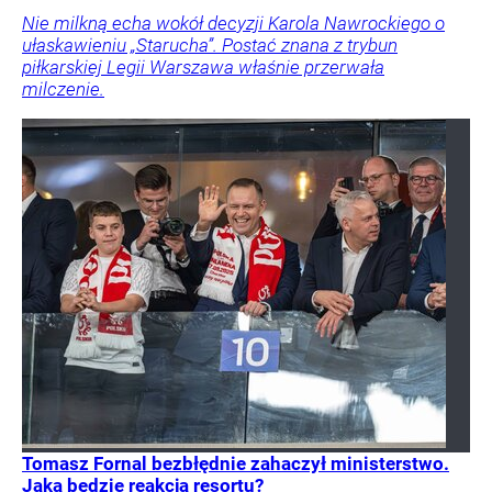
Nie milkną echa wokół decyzji Karola Nawrockiego o
ułaskawieniu „Starucha”. Postać znana z trybun
piłkarskiej Legii Warszawa właśnie przerwała
milczenie.
Tomasz Fornal bezbłędnie zahaczył ministerstwo.
Jaka będzie reakcja resortu?