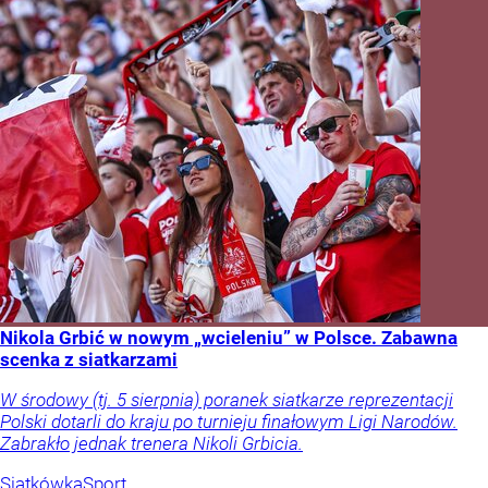
Nikola Grbić w nowym „wcieleniu” w Polsce. Zabawna
scenka z siatkarzami
W środowy (tj. 5 sierpnia) poranek siatkarze reprezentacji
Polski dotarli do kraju po turnieju finałowym Ligi Narodów.
Zabrakło jednak trenera Nikoli Grbicia.
Siatkówka
Sport