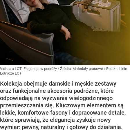
Vistula x LOT: Elegancja w podróży
/ Źródło:
Materiały prasowe
/
Polskie Linie
Lotnicze LOT
Kolekcja obejmuje damskie i męskie zestawy
oraz funkcjonalne akcesoria podróżne, które
odpowiadają na wyzwania wielogodzinnego
przemieszczania się. Kluczowym elementem są
lekkie, komfortowe fasony i dopracowane detale,
które sprawiają, że elegancja zyskuje nowy
wymiar: pewny, naturalny i gotowy do działania.