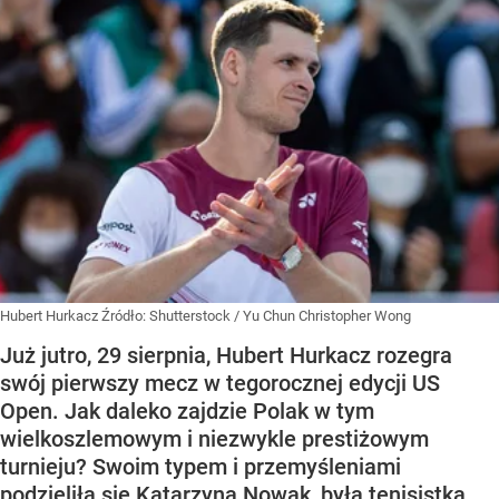
Hubert Hurkacz
Źródło:
Shutterstock
/
Yu Chun Christopher Wong
Już jutro, 29 sierpnia, Hubert Hurkacz rozegra
swój pierwszy mecz w tegorocznej edycji US
Open. Jak daleko zajdzie Polak w tym
wielkoszlemowym i niezwykle prestiżowym
turnieju? Swoim typem i przemyśleniami
podzieliła się Katarzyna Nowak, była tenisistka.