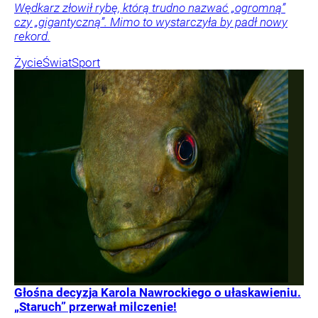
Wędkarz złowił rybę, którą trudno nazwać „ogromną”
czy „gigantyczną”. Mimo to wystarczyła by padł nowy
rekord.
Życie
Świat
Sport
Głośna decyzja Karola Nawrockiego o ułaskawieniu.
„Staruch” przerwał milczenie!