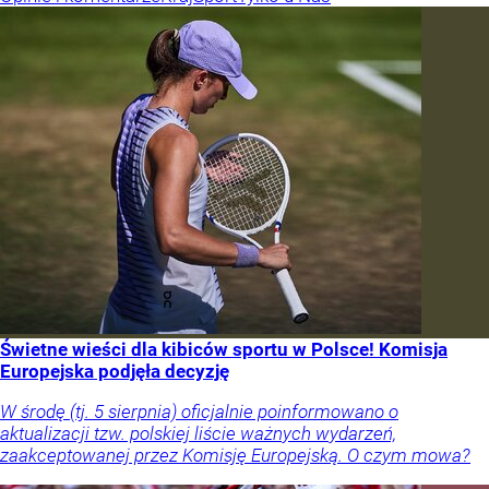
Świetne wieści dla kibiców sportu w Polsce! Komisja
Europejska podjęła decyzję
W środę (tj. 5 sierpnia) oficjalnie poinformowano o
aktualizacji tzw. polskiej liście ważnych wydarzeń,
zaakceptowanej przez Komisję Europejską. O czym mowa?