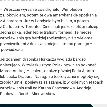
– Wreszcie wyraźnie coś drgnęło. Wimbledon
z Djokoviciem, potem te dwa amerykańskie spotkania
z Alcarazem. Już w Londynie było blisko, a potem
z Carlosem w Toronto i Cincinnati jeszcze bliżej i bliżej.
Jedna piłka, jeden lepiej trafiony forhend. Te mecze
wrocławianin gra bardziej rozluźniony niż z wieloma
przeciwnikami z dalszych miejsc. I to mu pomaga –
powiedziała.
Jej zdaniem drabinka Hurkacza wygląda bardzo
obiecująco
. W związku z tym Polak powinien pokonać
Marca-Andreę Hueslera, a także później Radu Albota
lub Jacka Drapera. Następnie teoretycznie mogłoby się
zrobić turniej, ponieważ są szansę, iż w kolejnych etapach
wrocławianin trafi na Karena Chaczanowa, Andrieja
Rublowa i Daniiła Miedwiediewa.