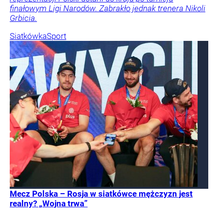
finałowym Ligi Narodów. Zabrakło jednak trenera Nikoli
Grbicia.
Siatkówka
Sport
Mecz Polska – Rosja w siatkówce mężczyzn jest
realny? „Wojna trwa”