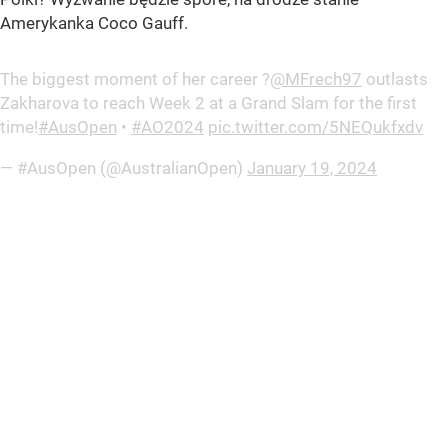
Amerykanka Coco Gauff.
The biggest moment of her career ?
@MFrech97
outlasts
Zakharova to reach Week 2 at a Grand Slam for the first
time!
#AusOpen
•
#AO2024
pic.twitter.com/5NEQukfxdv
— #AusOpen (@AustralianOpen)
January 19, 2024