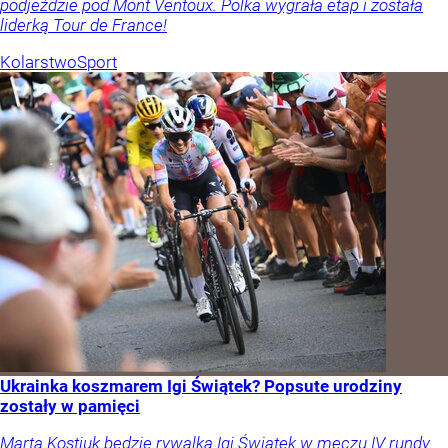
podjeździe pod Mont Ventoux. Polka wygrała etap i została
liderką Tour de France!
Kolarstwo
Sport
Ukrainka koszmarem Igi Świątek? Popsute urodziny
zostały w pamięci
Marta Kostiuk będzie rywalką Igi Świątek w meczu IV rundy