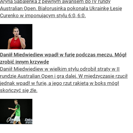
Aryna Sabalenka z pewnym awansem do IV rundy
Australian Open. Białorusinka pokonała Ukrainkę Łesię
Curenko w imponującym stylu 6:0, 6:0.
Daniił Miedwiediew wpadł w furię podczas meczu. Mógł
zrobić innym krzywdę
Daniił Miedwiediew w wielkim stylu odrobił straty w II
rundzie Australian Open i gra dalej. W międzyczasie rzucił
jednak wpadł w furię, a jego rzut rakietą w boks mógł
skończyć się źle.