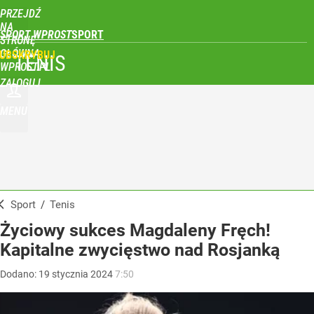
PRZEJDŹ
NA
SPORT WPROST
STRONĘ
GŁÓWNĄ
UBSKRYBUJ
TENIS
WPROST.PL
ZALOGUJ
MENU
Sport
/
Tenis
Życiowy sukces Magdaleny Fręch!
Kapitalne zwycięstwo nad Rosjanką
Dodano:
19
stycznia
2024
7:50