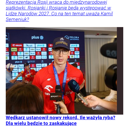
Reprezentacja Rosji wraca do międzynarodowej
siatkówki. Rosjanki i Rosjanie będą występować w
Lidze Narodów 2027. Co na ten temat uważa Kamil
Semeniuk?
Wędkarz ustanowił nowy rekord. Ile ważyła ryba?
Dla wielu będzie to zaskakujące