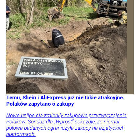
Temu, Shein i AliExpress już nie takie atrakcyjne.
Polaków zapytano o zakupy
Nowe unijne cła zmieniły zakupowe przyzwyczajenia
Polaków. Sondaż dla „Wprost” pokazuje, że niemal
połowa badanych ograniczyła zakupy na azjatyckich
platformach.