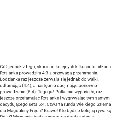
Cóż jednak z tego, skoro po kolejnych kilkunastu piłkach…
Rosjanka prowadziła 4:3 z przewagą przełamania.
Łodzianka raz jeszcze zerwała się jednak do walki,
odłamując (4:4), a następnie obejmując ponowne
prowadzenie (5:4). Tego już Polka nie wypuściła, raz
jeszcze przełamując Rosjankę i wygrywając tym samym
decydującego seta 6:4. Czwarta runda Wielkiego Szlema
dla Magdaleny Fręch? Brawo! Kto będzie kolejną rywalką
Polki? Wyzwanie będzie spore, na drodze stanie