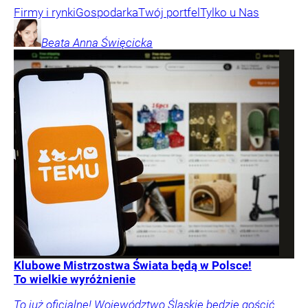
Firmy i rynki
Gospodarka
Twój portfel
Tylko u Nas
Beata Anna
Święcicka
Klubowe Mistrzostwa Świata będą w Polsce!
To wielkie wyróżnienie
To już oficjalne! Województwo Śląskie będzie gościć