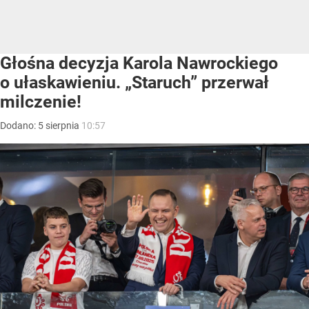
Głośna decyzja Karola Nawrockiego
o ułaskawieniu. „Staruch” przerwał
milczenie!
Dodano:
5
sierpnia
10:57