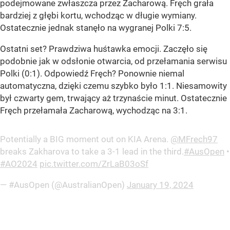
podejmowane zwłaszcza przez Zacharową. Fręch grała
bardziej z głębi kortu, wchodząc w długie wymiany.
Ostatecznie jednak stanęło na wygranej Polki 7:5.
Ostatni set? Prawdziwa huśtawka emocji. Zaczęło się
podobnie jak w odsłonie otwarcia, od przełamania serwisu
Polki (0:1). Odpowiedź Fręch? Ponownie niemal
automatyczna, dzięki czemu szybko było 1:1. Niesamowity
był czwarty gem, trwający aż trzynaście minut. Ostatecznie
Fręch przełamała Zacharową, wychodząc na 3:1.
Potentially a BIG moment out on KIA Arena.
@MFrech97
breaks Zakharova to take a 3-1 lead in the third.
#AusOpen
•
#AO2024
pic.twitter.com/ZrLaB03oSf
— #AusOpen (@AustralianOpen)
January 19, 2024