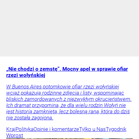
„Nie chodzi o zemstę”. Mocny apel w sprawie ofiar
rzezi wołyńskiej
W Buenos Aires potomkowie ofiar rzezi wołyńskiej
wciąż pokazują rodzinne zdjęcia i listy, wspominając
bliskich zamordowanych z niezwykłym okrucieństwem.
Ich dramat przypomina, że dla wielu rodzin Wołyń nie
jest historią zamkniętą, lecz bolesną raną, która do dziś
nie została zagojona.
Kraj
Polityka
Opinie i komentarze
Tylko u Nas
Tygodnik
Wprost