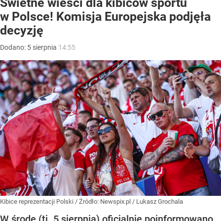
Świetne wieści dla kibiców sportu
w Polsce! Komisja Europejska podjęła
decyzję
Dodano:
5
sierpnia
14:55
Kibice reprezentacji Polski
/ Źródło:
Newspix.pl
/
Lukasz Grochala
W środę (tj. 5 sierpnia) oficjalnie poinformowano