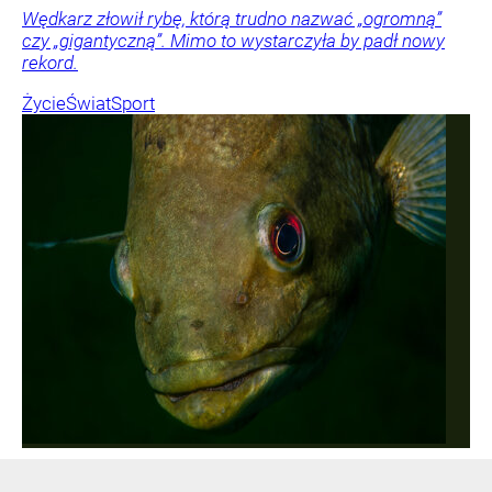
Wędkarz złowił rybę, którą trudno nazwać „ogromną”
czy „gigantyczną”. Mimo to wystarczyła by padł nowy
rekord.
Życie
Świat
Sport