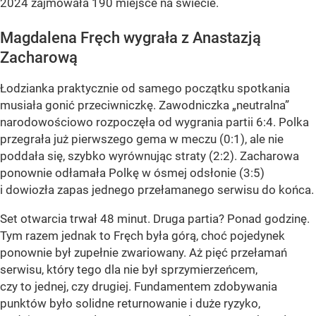
2024 zajmowała 190 miejsce na świecie.
Magdalena Fręch wygrała z Anastazją
Zacharową
Łodzianka praktycznie od samego początku spotkania
musiała gonić przeciwniczkę. Zawodniczka „neutralna”
narodowościowo rozpoczęła od wygrania partii 6:4. Polka
przegrała już pierwszego gema w meczu (0:1), ale nie
poddała się, szybko wyrównując straty (2:2). Zacharowa
ponownie odłamała Polkę w ósmej odsłonie (3:5)
i dowiozła zapas jednego przełamanego serwisu do końca.
Set otwarcia trwał 48 minut. Druga partia? Ponad godzinę.
Tym razem jednak to Fręch była górą, choć pojedynek
ponownie był zupełnie zwariowany. Aż pięć przełamań
serwisu, który tego dla nie był sprzymierzeńcem,
czy to jednej, czy drugiej. Fundamentem zdobywania
punktów było solidne returnowanie i duże ryzyko,