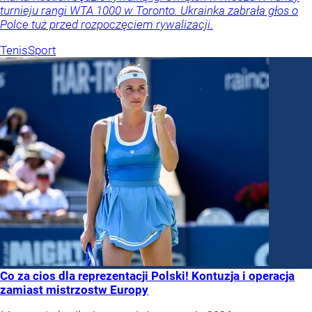
turnieju rangi WTA 1000 w Toronto. Ukrainka zabrała głos o
Polce tuż przed rozpoczęciem rywalizacji.
Tenis
Sport
Co za cios dla reprezentacji Polski! Kontuzja i operacja
zamiast mistrzostw Europy