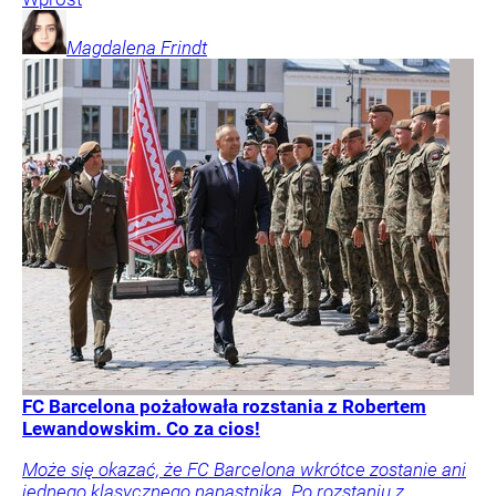
Magdalena
Frindt
FC Barcelona pożałowała rozstania z Robertem
Lewandowskim. Co za cios!
Może się okazać, że FC Barcelona wkrótce zostanie ani
jednego klasycznego napastnika. Po rozstaniu z