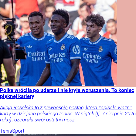
Polka wróciła po udarze i nie kryła wzruszenia. To koniec
pięknej kariery
Alicja Rosolska to z pewnością postać, która zapisała ważne
karty w dziejach polskiego tenisa. W piątek (tj. 7 sierpnia 2026
roku) rozegrała swój ostatni mecz.
Tenis
Sport