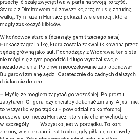
przechylić szalę zwycięstwa w partii na swoją korzyść.
Starcia z Dimitrowem od zawsze kojarzą mu się z trudną
walką. Tym razem Hurkacz pokazał wiele emocji, które
mogły zaskoczyć kibiców.
W końcówce starcia (dziesiąty gem trzeciego seta)
Hurkacz zagrał piłkę, która została zakwalifkikowana przez
sędzię główną jako aut. Pochodzący z Wrocławia tenisista
nie mógł się z tym pogodzić i długo wyrażał swoje
niezadowolenie. Po chwili nieoczekiwanie zaproponował
Bułgarowi zmianę sędzi. Ostatecznie do żadnych dalszych
działań nie doszło.
– Myślę, że mogłem zapytać go wcześniej. Po prostu
zapytałem Grigora, czy chciałby dokonać zmiany. A jeśli nie,
to wszystko w porządku – powiedział na konferencji
prasowej po meczu Hurkacz, który nie chciał wchodzić
w szczegóły. – – Wszystko jest w porządku. To kort
ziemny, więc czasami jest trudno, gdy piłki są naprawdę