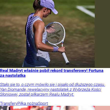
Real Madryt właśnie pobił rekord transferowy! Fortuna
za nastolatka
Stało się to, o czym mówiło się i pisało od dłuższego czasu.
Yan Diomande, rewelacyjny nastolatek z Wybrzeża Kości
Słoniowej, został piłkarzem Realu Madryt.
Transfery
Piłka nożna
Sport