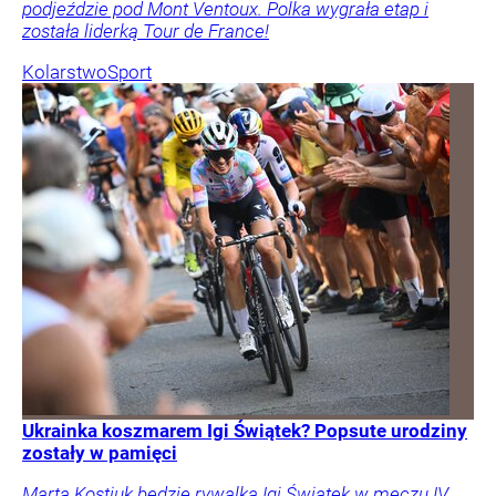
podjeździe pod Mont Ventoux. Polka wygrała etap i
została liderką Tour de France!
Kolarstwo
Sport
Ukrainka koszmarem Igi Świątek? Popsute urodziny
zostały w pamięci
Marta Kostiuk będzie rywalką Igi Świątek w meczu IV