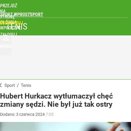
PRZEJDŹ
NA
SPORT WPROST
STRONĘ
GŁÓWNĄ
UBSKRYBUJ
TENIS
WPROST.PL
ZALOGUJ
MENU
Sport
/
Tenis
Hubert Hurkacz wytłumaczył chęć
zmiany sędzi. Nie był już tak ostry
Dodano:
3
czerwca
2024
7:05