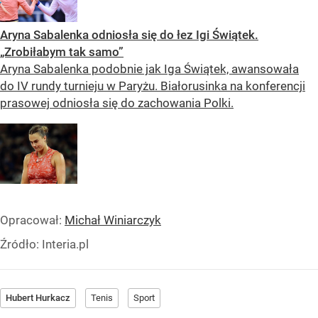
Aryna Sabalenka odniosła się do łez Igi Świątek.
„Zrobiłabym tak samo”
Aryna Sabalenka podobnie jak Iga Świątek, awansowała
do IV rundy turnieju w Paryżu. Białorusinka na konferencji
prasowej odniosła się do zachowania Polki.
Opracował:
Michał Winiarczyk
Źródło:
Interia.pl
Hubert Hurkacz
Tenis
Sport