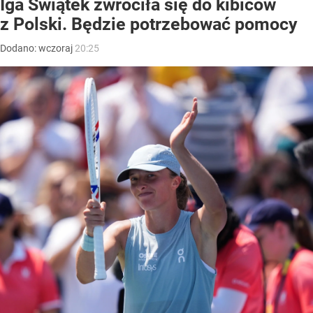
Iga Świątek zwróciła się do kibiców
z Polski. Będzie potrzebować pomocy
Dodano:
wczoraj
20:25