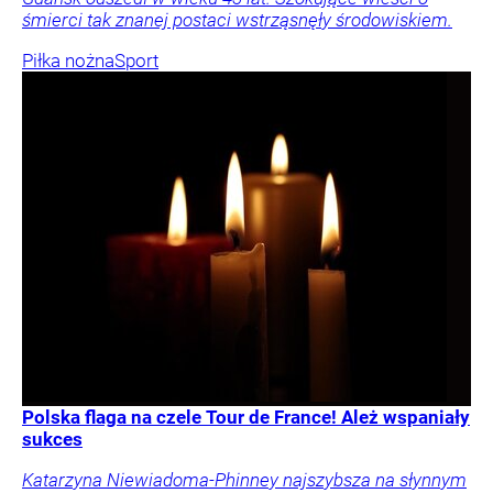
śmierci tak znanej postaci wstrząsnęły środowiskiem.
Piłka nożna
Sport
Polska flaga na czele Tour de France! Ależ wspaniały
sukces
Katarzyna Niewiadoma-Phinney najszybsza na słynnym