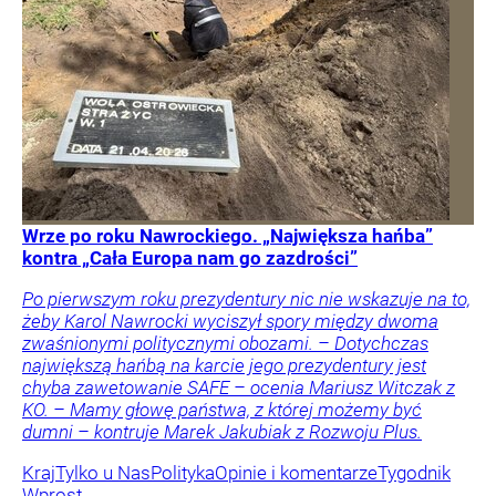
Wrze po roku Nawrockiego. „Największa hańba”
kontra „Cała Europa nam go zazdrości”
Po pierwszym roku prezydentury nic nie wskazuje na to,
żeby Karol Nawrocki wyciszył spory między dwoma
zwaśnionymi politycznymi obozami. – Dotychczas
największą hańbą na karcie jego prezydentury jest
chyba zawetowanie SAFE – ocenia Mariusz Witczak z
KO. – Mamy głowę państwa, z której możemy być
dumni – kontruje Marek Jakubiak z Rozwoju Plus.
Kraj
Tylko u Nas
Polityka
Opinie i komentarze
Tygodnik
Wprost