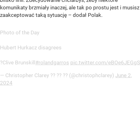
blisko linii. Zdecydowanie chciałbyś, żeby niektóre
komunikaty brzmiały inaczej, ale tak po prostu jest i musisz
zaakceptować taką sytuację – dodał Polak.
Photo of the Day
Hubert Hurkacz disagrees
?Clive Brunskill
#rolandgarros
pic.twitter.com/eBOe6JEGgS
— Christopher Clarey ?? ?? ?? (@christophclarey)
June 2,
2024