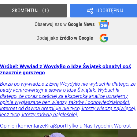
SKOMENTUJ
UDOSTĘPNIJ
1
Obserwuj nas
w
Google News
Dodaj jako
źródło w Google
Wróbel: Wywiad z Woydyłło o Idze Świątek obnażył coś
znacznie gorszego
Burza po wywiadzie z Ewą Woydyłło nie wybuchła dlatego, że
padły kontrowersyjne słowa o Idze Świątek. Wybuchła
dlatego, że coraz częściej za ekspercką analizę uznajemy
opinie wygłaszane bez wiedzy, faktów i odpowiedzialności.
Internet od dawna premiuje nie tych, którzy wiedzą najwięcej,
lecz tych, którzy mówią najgłośniej.
Opinie i komentarze
Kraj
Sport
Tylko u Nas
Tygodnik Wprost