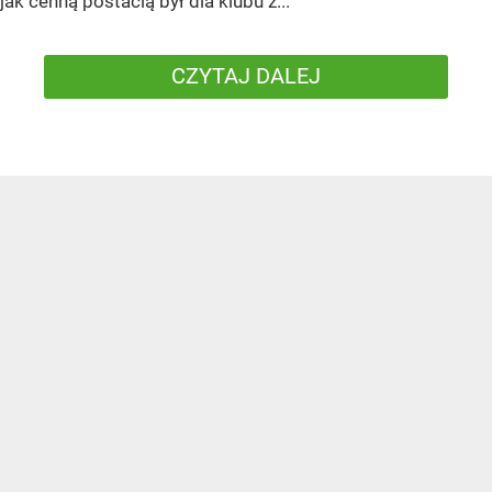
jak cenną postacią był dla klubu z...
CZYTAJ DALEJ