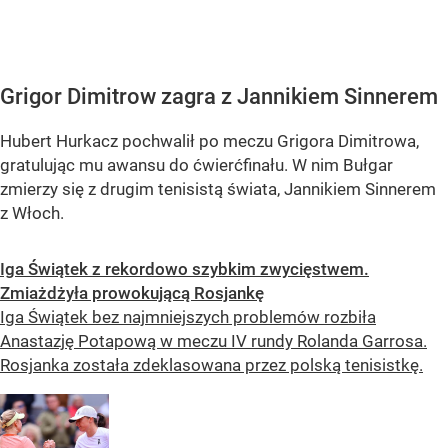
Grigor Dimitrow zagra z Jannikiem Sinnerem
Hubert Hurkacz pochwalił po meczu Grigora Dimitrowa,
gratulując mu awansu do ćwierćfinału. W nim Bułgar
zmierzy się z drugim tenisistą świata, Jannikiem Sinnerem
z Włoch.
Iga Świątek z rekordowo szybkim zwycięstwem.
Zmiażdżyła prowokującą Rosjankę
Iga Świątek bez najmniejszych problemów rozbiła
Anastazję Potapową w meczu IV rundy Rolanda Garrosa.
Rosjanka została zdeklasowana przez polską tenisistkę.