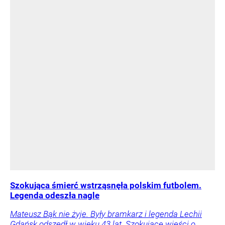
Szokująca śmierć wstrząsnęła polskim futbolem.
Legenda odeszła nagle
Mateusz Bąk nie żyje. Były bramkarz i legenda Lechii
Gdańsk odszedł w wieku 43 lat. Szokujące wieści o