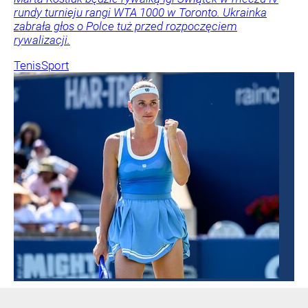
rundy turnieju rangi WTA 1000 w Toronto. Ukrainka
zabrała głos o Polce tuż przed rozpoczęciem
rywalizacji.
Tenis
Sport