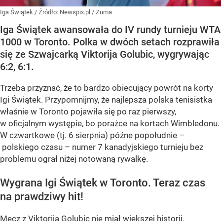
Iga Świątek
/ Źródło:
Newspix.pl
/
Zuma
Iga Świątek awansowała do IV rundy turnieju WTA
1000 w Toronto. Polka w dwóch setach rozprawiła
się ze Szwajcarką Viktorija Golubic, wygrywając
6:2, 6:1.
Trzeba przyznać, że to bardzo obiecujący powrót na korty
Igi Świątek. Przypomnijmy, że najlepsza polska tenisistka
właśnie w Toronto pojawiła się po raz pierwszy,
w oficjalnym występie, bo porażce na kortach Wimbledonu.
W czwartkowe (tj. 6 sierpnia) późne popołudnie –
polskiego czasu – numer 7 kanadyjskiego turnieju bez
problemu ograł niżej notowaną rywalkę.
Wygrana Igi Świątek w Toronto. Teraz czas
na prawdziwy hit!
Mecz z Viktorija Golubic nie miał większej historii.