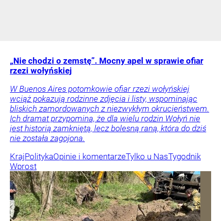
„Nie chodzi o zemstę”. Mocny apel w sprawie ofiar
rzezi wołyńskiej
W Buenos Aires potomkowie ofiar rzezi wołyńskiej
wciąż pokazują rodzinne zdjęcia i listy, wspominając
bliskich zamordowanych z niezwykłym okrucieństwem.
Ich dramat przypomina, że dla wielu rodzin Wołyń nie
jest historią zamkniętą, lecz bolesną raną, która do dziś
nie została zagojona.
Kraj
Polityka
Opinie i komentarze
Tylko u Nas
Tygodnik
Wprost