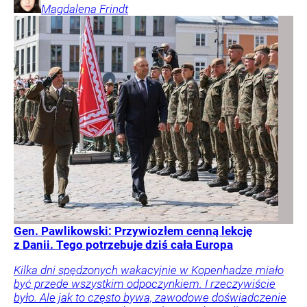
Magdalena
Frindt
Gen. Pawlikowski: Przywiozłem cenną lekcję
z Danii. Tego potrzebuje dziś cała Europa
Kilka dni spędzonych wakacyjnie w Kopenhadze miało
być przede wszystkim odpoczynkiem. I rzeczywiście
było. Ale jak to często bywa, zawodowe doświadczenie