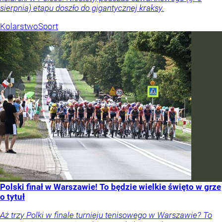
sierpnia) etapu doszło do gigantycznej kraksy.
Kolarstwo
Sport
Polski finał w Warszawie! To będzie wielkie święto w grze
o tytuł
Aż trzy Polki w finale turnieju tenisowego w Warszawie? To