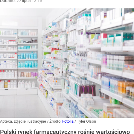
Dodano:
27
lipca
13:15
Apteka, zdjęcie ilustracyjne
/ Źródło:
Fotolia
/
Tyler Olson
Polski rynek farmaceutyczny rośnie wartościowo