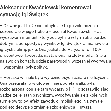
Aleksander Kwaśniewski komentował
sytuację Igi Świątek
– Dziwne jest to, że nie odbyło się to po zakończeniu
sezonu, ale w jego trakcie – oceniał Kwaśniewski. – Ja
wyczuwam moment, który zdarzył się w tym roku, bardzo
dobrym z perspektywy wyników Igi Świątek, a mianowicie
igrzyska olimpijskie. Ona jechała do Paryża w roli 100-
procentowej faworytki, nastawiona na złoty medal. Grała
na swoich kortach, gdzie parę tygodni wcześniej wygrywała
– wspominał były polityk.
– Porażka w finale była wyraźnie psychiczna, a nie fizyczna.
Ona przegrała to w głowie – nie podjęła walki, była
rozkojarzona; coś się tam wydarzyło [...] To zostawiło ślad.
Sądzę, że jej stan psychiczny, wycofywanie się z kolejnych
turniejów to był efekt zawodu olimpijskiego. Na tym tle
podjęto decyzję o zmianie szkoleniowca – uważa