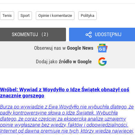
Tenis
Sport
Opinie i komentarze
Polityka
SKOMENTUJ
UDOSTĘPNIJ
2
Obserwuj nas
w
Google News
Dodaj jako
źródło w Google
Wróbel: Wywiad z Woydyłło o Idze Świątek obnażył coś
znacznie gorszego
Burza po wywiadzie z Ewą Woydyłło nie wybuchła dlatego, że
padły kontrowersyjne słowa o Idze Świątek. Wybuchła
dlatego, że coraz częściej za ekspercką analizę uznajemy
opinie wygłaszane bez wiedzy, faktów i odpowiedzialności.
Internet od dawna premiuje nie tych, którzy wiedzą najwięcej,