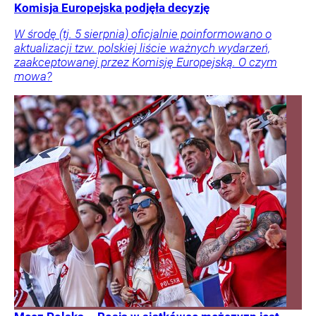
Komisja Europejska podjęła decyzję
W środę (tj. 5 sierpnia) oficjalnie poinformowano o
aktualizacji tzw. polskiej liście ważnych wydarzeń,
zaakceptowanej przez Komisję Europejską. O czym
mowa?