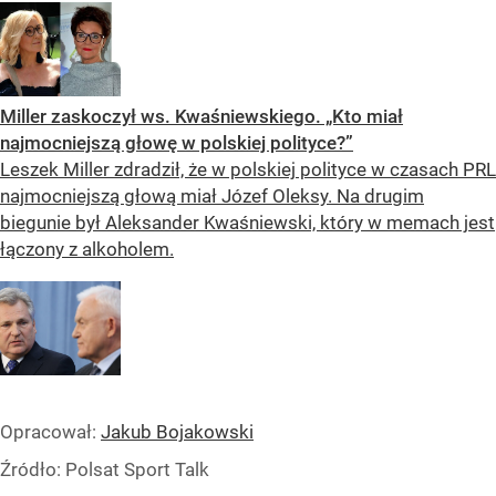
Miller zaskoczył ws. Kwaśniewskiego. „Kto miał
najmocniejszą głowę w polskiej polityce?”
Leszek Miller zdradził, że w polskiej polityce w czasach PRL
najmocniejszą głową miał Józef Oleksy. Na drugim
biegunie był Aleksander Kwaśniewski, który w memach jest
łączony z alkoholem.
Opracował:
Jakub Bojakowski
Źródło:
Polsat Sport Talk