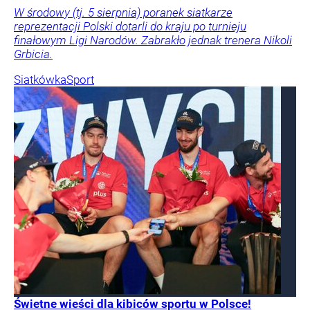
W środowy (tj. 5 sierpnia) poranek siatkarze
reprezentacji Polski dotarli do kraju po turnieju
finałowym Ligi Narodów. Zabrakło jednak trenera Nikoli
Grbicia.
Siatkówka
Sport
Świetne wieści dla kibiców sportu w Polsce!