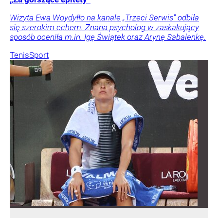
Wizyta Ewa Woydyłło na kanale „Trzeci Serwis” odbiła
się szerokim echem. Znana psycholog w zaskakujący
sposób oceniła m.in. Igę Świątek oraz Arynę Sabalenkę.
Tenis
Sport