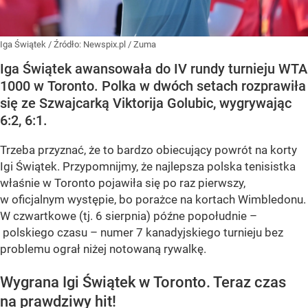
Iga Świątek
/ Źródło:
Newspix.pl
/
Zuma
Iga Świątek awansowała do IV rundy turnieju WTA
1000 w Toronto. Polka w dwóch setach rozprawiła
się ze Szwajcarką Viktorija Golubic, wygrywając
6:2, 6:1.
Trzeba przyznać, że to bardzo obiecujący powrót na korty
Igi Świątek. Przypomnijmy, że najlepsza polska tenisistka
właśnie w Toronto pojawiła się po raz pierwszy,
w oficjalnym występie, bo porażce na kortach Wimbledonu.
W czwartkowe (tj. 6 sierpnia) późne popołudnie –
polskiego czasu – numer 7 kanadyjskiego turnieju bez
problemu ograł niżej notowaną rywalkę.
Wygrana Igi Świątek w Toronto. Teraz czas
na prawdziwy hit!