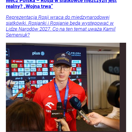
Mecz Polska – Rosja w siatkówce mężczyzn jest
realny? „Wojna trwa”
Reprezentacja Rosji wraca do międzynarodowej
siatkówki. Rosjanki i Rosjanie będą występować w
Lidze Narodów 2027. Co na ten temat uważa Kamil
Semeniuk?