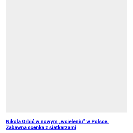
Nikola Grbić w nowym „wcieleniu” w Polsce.
Zabawna scenka z siatkarzami