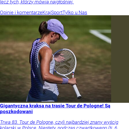
lecz tych, którzy mówią najgłośniej.
Opinie i komentarze
Kraj
Sport
Tylko u Nas
Gigantyczna kraksa na trasie Tour de Pologne! Są
poszkodowani
Trwa 83. Tour de Pologne, czyli najbardziej znany wyścig
kolarski w Polsce. Niestety, podczas czwartkowego (tj. 6