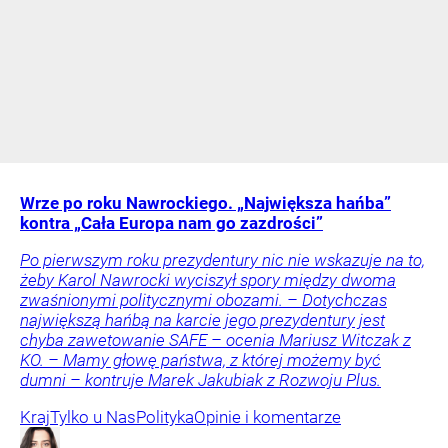
Wrze po roku Nawrockiego. „Największa hańba”
kontra „Cała Europa nam go zazdrości”
Po pierwszym roku prezydentury nic nie wskazuje na to,
żeby Karol Nawrocki wyciszył spory między dwoma
zwaśnionymi politycznymi obozami. – Dotychczas
największą hańbą na karcie jego prezydentury jest
chyba zawetowanie SAFE – ocenia Mariusz Witczak z
KO. – Mamy głowę państwa, z której możemy być
dumni – kontruje Marek Jakubiak z Rozwoju Plus.
Kraj
Tylko u Nas
Polityka
Opinie i komentarze