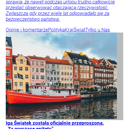
sprawia, że nawet podczas urlopu trudno całkowicie
przestać obserwować otaczającą rzeczywistość.
Zwłaszcza gdy przez wiele lat odpowiadało się za
bezpieczeństwo państwa.
Opinie i komentarze
Polityka
Kraj
Świat
Tylko u Nas
Iga Świątek została oficjalnie przeproszona.
„Za gorszące epitety”