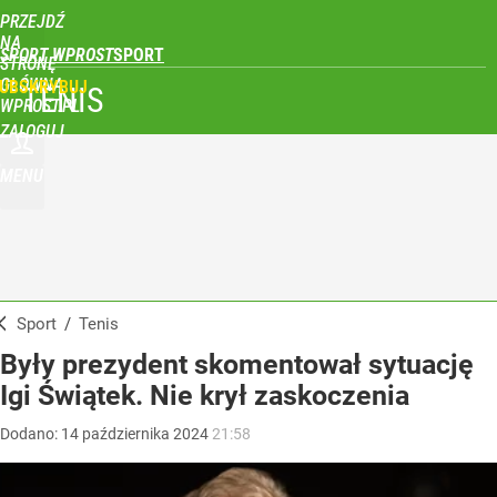
PRZEJDŹ
NA
SPORT WPROST
STRONĘ
GŁÓWNĄ
UBSKRYBUJ
TENIS
WPROST.PL
ZALOGUJ
MENU
Sport
/
Tenis
Były prezydent skomentował sytuację
Igi Świątek. Nie krył zaskoczenia
Dodano:
14
października
2024
21:58