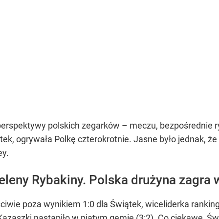
erspektywy polskich zegarków – meczu, bezpośrednie ry
tek, ogrywała Polkę czterokrotnie. Jasne było jednak, że
ey.
eleny Rybakiny. Polska drużyna zagra w
ściwie poza wynikiem 1:0 dla Świątek, wiceliderka ranki
azaszki nastąpiło w piątym gemie (3:2). Co ciekawe, Ś