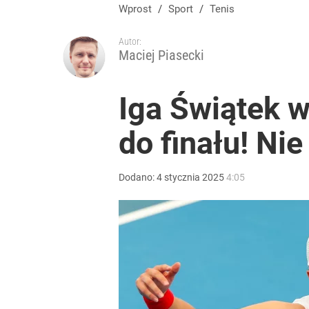
Wprost
/
Sport
/
Tenis
Autor:
Maciej Piasecki
Iga Świątek w
do finału! Ni
Dodano:
4
stycznia
2025
4:05