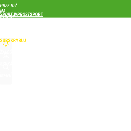
PRZEJDŹ
Udostępnij
0
Skomentuj
NA
SPORT WPROST
STRONĘ
GŁÓWNĄ
PIŁKA NOŻNA
SIATKÓWKA
TENIS
LEKKOATLETYKA
SKOKI NARCIAR
WPROST.PL
SUBSKRYBUJ
ZALOGUJ
SZUKAJ
MENU