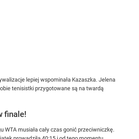
walizacje lepiej wspominała Kazaszka. Jelena
 obie tenisistki przygotowane są na twardą
 finale!
ngu WTA musiała cały czas gonić przeciwniczkę.
wiątek prowadziła 40:15 i od tego momentu