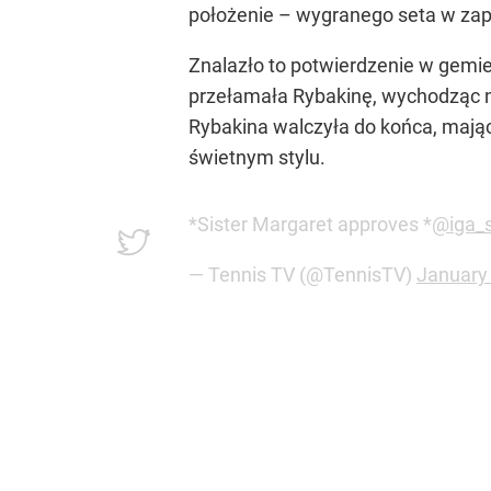
położenie – wygranego seta w zap
Znalazło to potwierdzenie w gemi
przełamała Rybakinę, wychodząc na 
Rybakina walczyła do końca, mając
świetnym stylu.
*Sister Margaret approves *
@iga_
— Tennis TV (@TennisTV)
January 