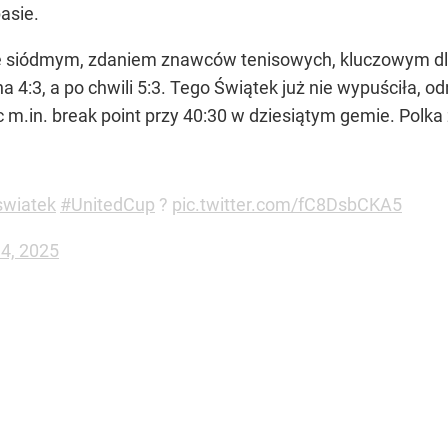
asie.
e siódmym, zdaniem znawców tenisowych, kluczowym dla
4:3, a po chwili 5:3. Tego Świątek już nie wypuściła, o
 m.in. break point przy 40:30 w dziesiątym gemie. Polka
swiatek
#UnitedCup
?
pic.twitter.com/fC8DsbCKA5
4, 2025