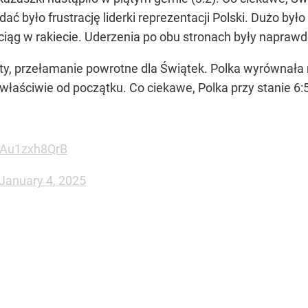
dać było frustrację liderki reprezentacji Polski. Dużo b
ciąg w rakiecie. Uderzenia po obu stronach były napraw
 przełamanie powrotne dla Świątek. Polka wyrównała na
właściwie od początku. Co ciekawe, Polka przy stanie 6:5 
m/Au1zxh8QrB
January 4, 2025