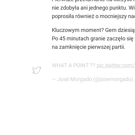
nie zdobyła ani jednego punktu. Wi
poprosiła również o mocniejszy na
Kluczowym moment? Gem dziesiąty,
Po 45 minutach granie zaczęło się 
na zamknięcie pierwszej partii.
WHAT A POINT ??
pic.twitter.co
— José Morgado (@josemorgado)