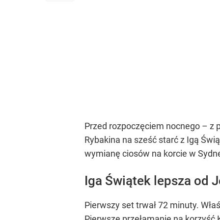
Przed rozpoczęciem nocnego – z p
Rybakina na sześć starć z Igą Świą
wymianę ciosów na korcie w Sydn
Iga Świątek lepsza od J
Pierwszy set trwał 72 minuty. Wła
Pierwsze przełamanie na korzyść K