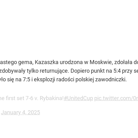
astego gema, Kazaszka urodzona w Moskwie, zdołała do
zdobywały tylko returnujące. Dopiero punkt na 5:4 przy s
 się na 7:5 i eksplozji radości polskiej zawodniczki.
e first set 7-6 v. Rybakina!
#UnitedCup
pic.twitter.com/
)
January 4, 2025