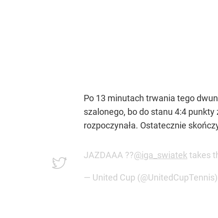
Po 13 minutach trwania tego dwun
szalonego, bo do stanu 4:4 punkty 
rozpoczynała. Ostatecznie skończyło
JAZDAAA ??
@iga_swiatek
takes th
— United Cup (@UnitedCupTennis