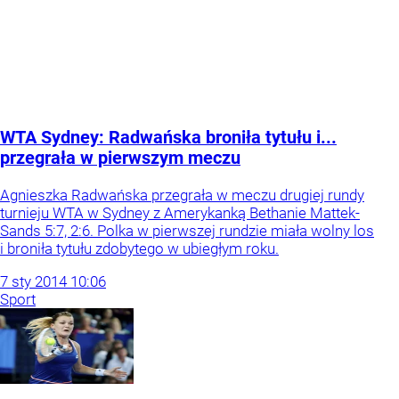
WTA Sydney: Radwańska broniła tytułu i...
przegrała w pierwszym meczu
Agnieszka Radwańska przegrała w meczu drugiej rundy
turnieju WTA w Sydney z Amerykanką Bethanie Mattek-
Sands 5:7, 2:6. Polka w pierwszej rundzie miała wolny los
i broniła tytułu zdobytego w ubiegłym roku.
7
sty
2014
10:06
Sport