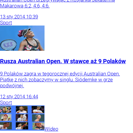
Makarową 6:2, 4:6, 4:6.
13
sty
2014
10:39
Sport
Rusza Australian Open. W stawce aż 9 Polaków
9 Polaków zagra w tegorocznej edycji Australian Open.
Piątkę z nich zobaczymy w singlu. Siódemkę w grze
podwójnej.
12
sty
2014
16:44
Sport
Wideo