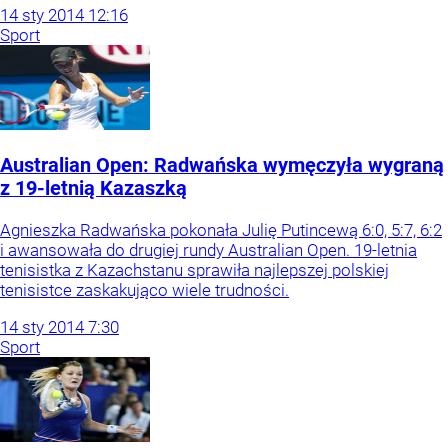
14
sty
2014
12:16
Sport
Australian Open: Radwańska wymęczyła wygraną
z 19-letnią Kazaszką
Agnieszka Radwańska pokonała Julię Putincewą 6:0, 5:7, 6:2
i awansowała do drugiej rundy Australian Open. 19-letnia
tenisistka z Kazachstanu sprawiła najlepszej polskiej
tenisistce zaskakująco wiele trudności.
14
sty
2014
7:30
Sport