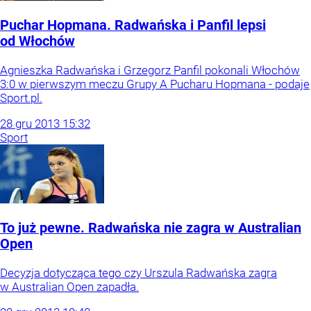
Puchar Hopmana. Radwańska i Panfil lepsi
od Włochów
Agnieszka Radwańska i Grzegorz Panfil pokonali Włochów
3:0 w pierwszym meczu Grupy A Pucharu Hopmana - podaje
Sport.pl.
28
gru
2013
15:32
Sport
To już pewne. Radwańska nie zagra w Australian
Open
Decyzja dotycząca tego czy Urszula Radwańska zagra
w Australian Open zapadła.