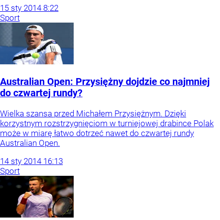
15
sty
2014
8:22
Sport
Australian Open: Przysiężny dojdzie co najmniej
do czwartej rundy?
Wielka szansa przed Michałem Przysiężnym. Dzięki
korzystnym rozstrzygnięciom w turniejowej drabince Polak
może w miarę łatwo dotrzeć nawet do czwartej rundy
Australian Open.
14
sty
2014
16:13
Sport