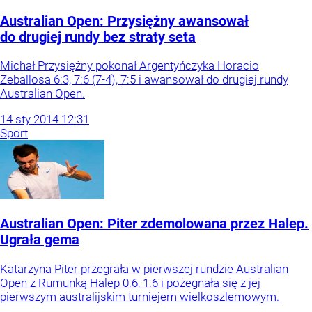
Australian Open: Przysiężny awansował
do drugiej rundy bez straty seta
Michał Przysiężny pokonał Argentyńczyka Horacio
Zeballosa 6:3, 7:6 (7-4), 7:5 i awansował do drugiej rundy
Australian Open.
14
sty
2014
12:31
Sport
Australian Open: Piter zdemolowana przez Halep.
Ugrała gema
Katarzyna Piter przegrała w pierwszej rundzie Australian
Open z Rumunką Halep 0:6, 1:6 i pożegnała się z jej
pierwszym australijskim turniejem wielkoszlemowym.