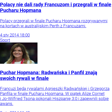
Polacy nie dali rady Francuzom i przegrali w finale
Pucharu Hopmana
Polacy przegrali w finale Pucharu Hopmana rozgrywanymi
na kortach w australijskim Perth z Francuzami.
4
sty
2014
18:00
Sport
Puchar Hopmana: Radwańska i Panfil znają
swoich rywali w finale
Francuzi będą rywalami Agnieszki Radwańskiej i Grzegorza
Panfila w finale Pucharu Hopmana. W piątek Alize Cornet
i Jo-Wilfried Tsona pokonali Hiszpanię 3:0 i zapewnili sobie
awans.