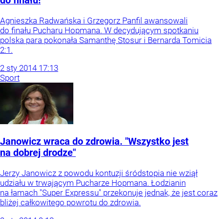
do finału!
Agnieszka Radwańska i Grzegorz Panfil awansowali
do finału Pucharu Hopmana. W decydującym spotkaniu
polska para pokonała Samanthę Stosur i Bernarda Tomicia
2:1.
2
sty
2014
17:13
Sport
Janowicz wraca do zdrowia. "Wszystko jest
na dobrej drodze"
Jerzy Janowicz z powodu kontuzji śródstopia nie wziął
udziału w trwającym Pucharze Hopmana. Łodzianin
na łamach "Super Expressu" przekonuje jednak, że jest coraz
bliżej całkowitego powrotu do zdrowia.