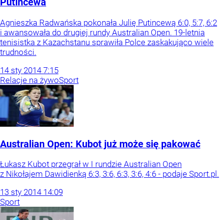
Putincewa
Agnieszka Radwańska pokonała Julię Putincewą 6:0, 5:7, 6:2
i awansowała do drugiej rundy Australian Open. 19-letnia
tenisistka z Kazachstanu sprawiła Polce zaskakująco wiele
trudności.
14
sty
2014
7:15
Relacje na żywo
Sport
Australian Open: Kubot już może się pakować
Łukasz Kubot przegrał w I rundzie Australian Open
z Nikołajem Dawidienką 6:3, 3:6, 6:3, 3:6, 4:6 - podaje Sport.pl.
13
sty
2014
14:09
Sport