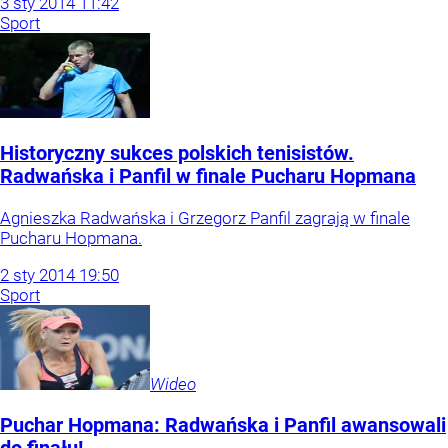
3
sty
2014
11:42
Sport
Historyczny sukces polskich tenisistów.
Radwańska i Panfil w finale Pucharu Hopmana
Agnieszka Radwańska i Grzegorz Panfil zagrają w finale
Pucharu Hopmana.
2
sty
2014
19:50
Sport
Wideo
Puchar Hopmana: Radwańska i Panfil awansowali