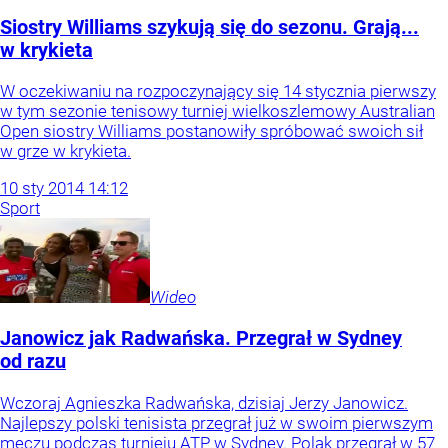
Siostry Williams szykują się do sezonu. Grają...
w krykieta
W oczekiwaniu na rozpoczynający się 14 stycznia pierwszy
w tym sezonie tenisowy turniej wielkoszlemowy Australian
Open siostry Williams postanowiły spróbować swoich sił
w grze w krykieta.
10
sty
2014
14:12
Sport
Wideo
Janowicz jak Radwańska. Przegrał w Sydney
od razu
Wczoraj Agnieszka Radwańska, dzisiaj Jerzy Janowicz.
Najlepszy polski tenisista przegrał już w swoim pierwszym
meczu podczas turnieju ATP w Sydney. Polak przegrał w 57