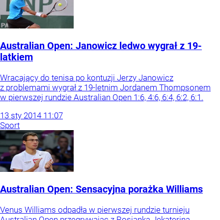
Australian Open: Janowicz ledwo wygrał z 19-
latkiem
Wracający do tenisa po kontuzji Jerzy Janowicz
z problemami wygrał z 19-letnim Jordanem Thompsonem
w pierwszej rundzie Australian Open 1:6, 4:6, 6:4, 6:2, 6:1.
13
sty
2014
11:07
Sport
Australian Open: Sensacyjna porażka Williams
Venus Williams odpadła w pierwszej rundzie turnieju
Australian Open przegrywając z Rosjanką Jekateriną