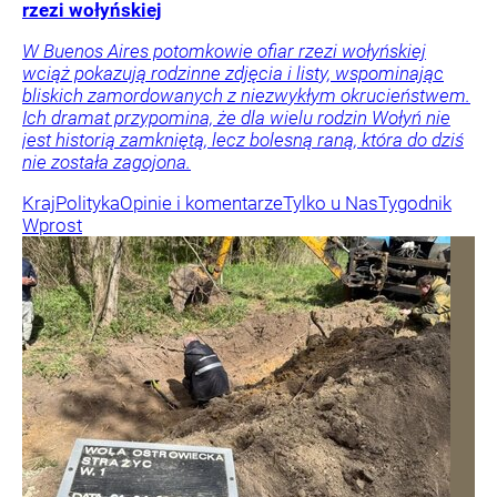
rzezi wołyńskiej
W Buenos Aires potomkowie ofiar rzezi wołyńskiej
wciąż pokazują rodzinne zdjęcia i listy, wspominając
bliskich zamordowanych z niezwykłym okrucieństwem.
Ich dramat przypomina, że dla wielu rodzin Wołyń nie
jest historią zamkniętą, lecz bolesną raną, która do dziś
nie została zagojona.
Kraj
Polityka
Opinie i komentarze
Tylko u Nas
Tygodnik
Wprost