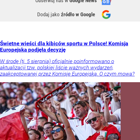
Obserwuj nas
w
Google News
Dodaj jako
źródło w Google
Świetne wieści dla kibiców sportu w Polsce! Komisja
Europejska podjęła decyzję
W środę (tj. 5 sierpnia) oficjalnie poinformowano o
aktualizacji tzw. polskiej liście ważnych wydarzeń,
zaakceptowanej przez Komisję Europejską. O czym mowa?