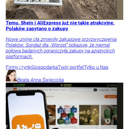
Temu, Shein i AliExpress już nie takie atrakcyjne.
Polaków zapytano o zakupy
Nowe unijne cła zmieniły zakupowe przyzwyczajenia
Polaków. Sondaż dla „Wprost” pokazuje, że niemal
połowa badanych ograniczyła zakupy na azjatyckich
platformach.
Firmy i rynki
Gospodarka
Twój portfel
Tylko u Nas
Beata Anna
Święcicka