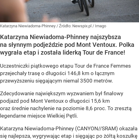
Katarzyna Niewiadoma-Phinney
/ Źródło:
Newspix.pl
/
Imago
Katarzyna Niewiadoma-Phinney najszybsza
na słynnym podjeździe pod Mont Ventoux. Polka
wygrała etap i została liderką Tour de France!
Uczestniczki piątkowego etapu Tour de France Femmes
przejechały trasę o długości 146,8 km o łącznym
przewyższeniu sięgającym niemal 3500 metrów.
Zdecydowanie największym wyzwaniem był finałowy
podjazd pod Mont Ventoux o długości 15,6 km
oraz średnie nachylenie na poziomie 8,6 proc. To zresztą
legendarne miejsce Wielkiej Pętli.
Katarzyna Niewiadoma-Phinney (CANYON//SRAM) okazała
się najlepsza, wygrywając etap i sięgając po żółtą koszulkę