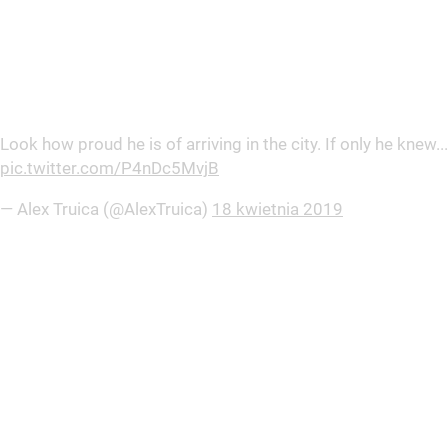
Look how proud he is of arriving in the city. If only he knew...
pic.twitter.com/P4nDc5MvjB
— Alex Truica (@AlexTruica)
18 kwietnia 2019