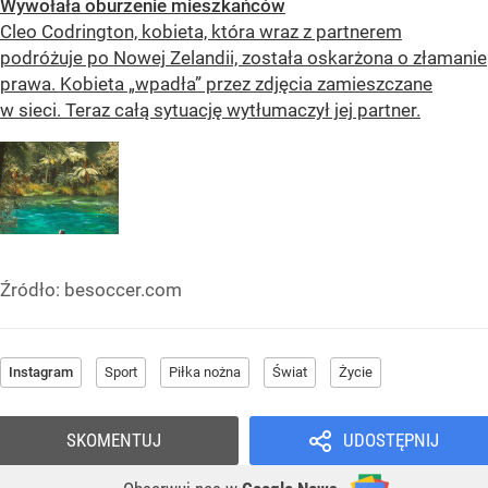
Wywołała oburzenie mieszkańców
Cleo Codrington, kobieta, która wraz z partnerem
podróżuje po Nowej Zelandii, została oskarżona o złamanie
prawa. Kobieta „wpadła” przez zdjęcia zamieszczane
w sieci. Teraz całą sytuację wytłumaczył jej partner.
Źródło:
besoccer.com
Instagram
Sport
Piłka nożna
Świat
Życie
SKOMENTUJ
UDOSTĘPNIJ