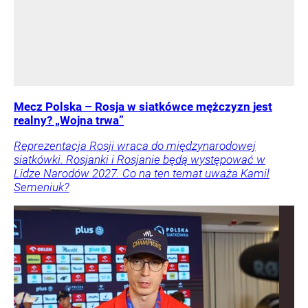
Mecz Polska – Rosja w siatkówce mężczyzn jest
realny? „Wojna trwa”
Reprezentacja Rosji wraca do międzynarodowej
siatkówki. Rosjanki i Rosjanie będą występować w
Lidze Narodów 2027. Co na ten temat uważa Kamil
Semeniuk?