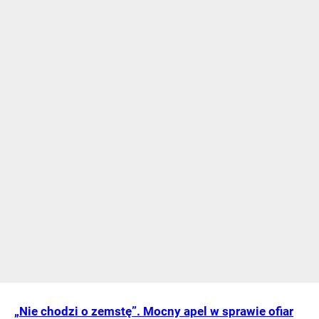
„Nie chodzi o zemstę”. Mocny apel w sprawie ofiar