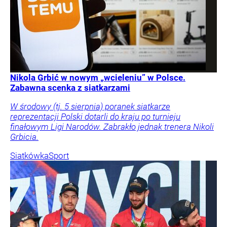
Nikola Grbić w nowym „wcieleniu” w Polsce.
Zabawna scenka z siatkarzami
W środowy (tj. 5 sierpnia) poranek siatkarze
reprezentacji Polski dotarli do kraju po turnieju
finałowym Ligi Narodów. Zabrakło jednak trenera Nikoli
Grbicia.
Siatkówka
Sport