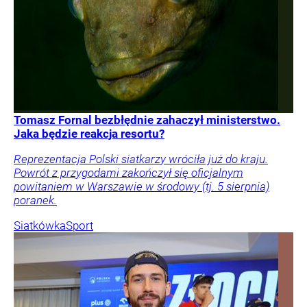
Tomasz Fornal bezbłędnie zahaczył ministerstwo.
Jaka będzie reakcja resortu?
Reprezentacja Polski siatkarzy wróciła już do kraju.
Powrót z przygodami zakończył się oficjalnym
powitaniem w Warszawie w środowy (tj. 5 sierpnia)
poranek.
Siatkówka
Sport