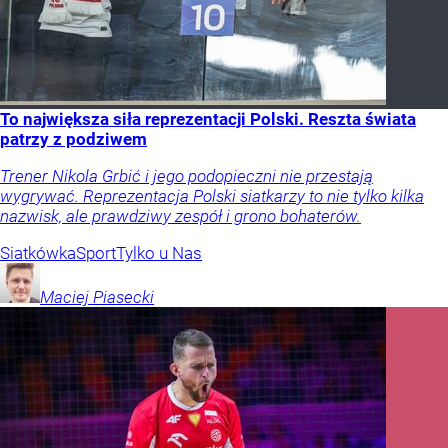
To największa siła reprezentacji Polski. Reszta świata
patrzy z podziwem
Trener Nikola Grbić i jego podopieczni nie przestają
wygrywać. Reprezentacja Polski siatkarzy to nie tylko kilka
nazwisk, ale prawdziwy zespół i grono bohaterów.
Siatkówka
Sport
Tylko u Nas
Maciej
Piasecki