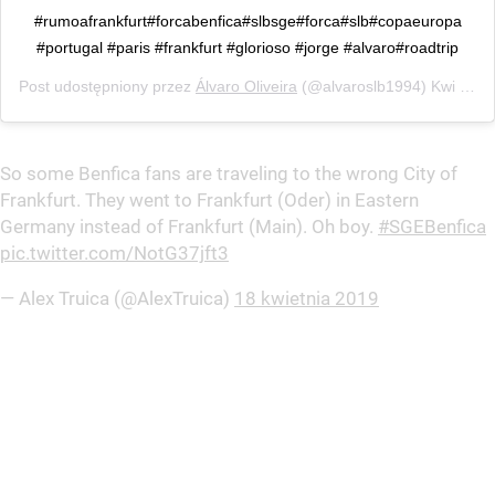
#rumoafrankfurt#forcabenfica#slbsge#forca#slb#copaeuropa
#portugal #paris #frankfurt #glorioso #jorge #alvaro#roadtrip
Post udostępniony przez
Álvaro Oliveira
(@alvaroslb1994)
Kwi 18, 2019 o 5:29 PDT
So some Benfica fans are traveling to the wrong City of
Frankfurt. They went to Frankfurt (Oder) in Eastern
Germany instead of Frankfurt (Main). Oh boy.
#SGEBenfica
pic.twitter.com/NotG37jft3
— Alex Truica (@AlexTruica)
18 kwietnia 2019