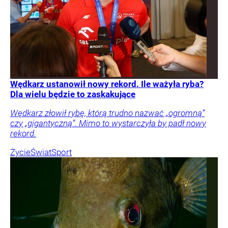
Wędkarz ustanowił nowy rekord. Ile ważyła ryba?
Dla wielu będzie to zaskakujące
Wędkarz złowił rybę, którą trudno nazwać „ogromną”
czy „gigantyczną”. Mimo to wystarczyła by padł nowy
rekord.
Życie
Świat
Sport