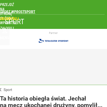
PRZEJDŹ
NA
SPORT WPROST
STRONĘ
GŁÓWNĄ
UBSKRYBUJ
SPORT
WPROST.PL
ZALOGUJ
Partner
MENU
Sport
Ta historia obiegła świat. Jechał
na mecz ukochanej drużyny, pomylił...