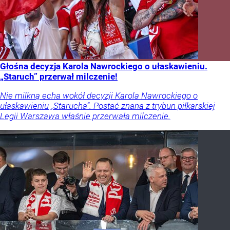
Głośna decyzja Karola Nawrockiego o ułaskawieniu.
„Staruch” przerwał milczenie!
Nie milkną echa wokół decyzji Karola Nawrockiego o
ułaskawieniu „Starucha”. Postać znana z trybun piłkarskiej
Legii Warszawa właśnie przerwała milczenie.