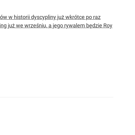
w w historii dyscypliny już wkrótce po raz
ing już we wrześniu, a jego rywalem będzie Roy