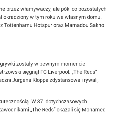
one przez włamywaczy, ale póki co pozostałych
stał okradziony w tym roku we własnym domu.
ena z Tottenhamu Hotspur oraz Mamadou Sakho
ozgrywki zostały w pewnym momencie
strzowski sięgnął FC Liverpool. „The Reds”
eczni Jurgena Kloppa zdystansowali rywali,
 skutecznością. W 37. dotychczasowych
ymi zawodnikami „The Reds” okazali się Mohamed