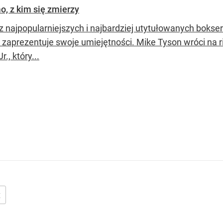
o, z kim się zmierzy
 najpopularniejszych i najbardziej utytułowanych bokseró
y zaprezentuje swoje umiejętności. Mike Tyson wróci na r
r., który...
t