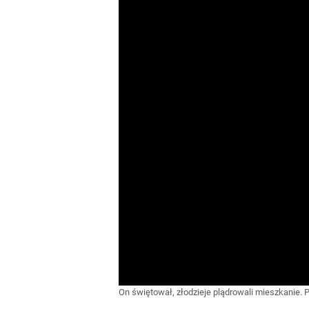
On świętował, złodzieje plądrowali mieszkanie. 