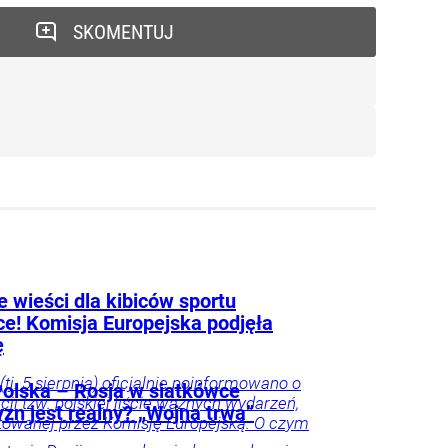
SKOMENTUJ
 wieści dla kibiców sportu
ce! Komisja Europejska podjęła
ę
(tj. 5 sierpnia) oficjalnie poinformowano o
olska – Rosja w siatkówce
acji tzw. polskiej liście ważnych wydarzeń,
zn jest realny? „Wojna trwa”
owanej przez Komisję Europejską. O czym