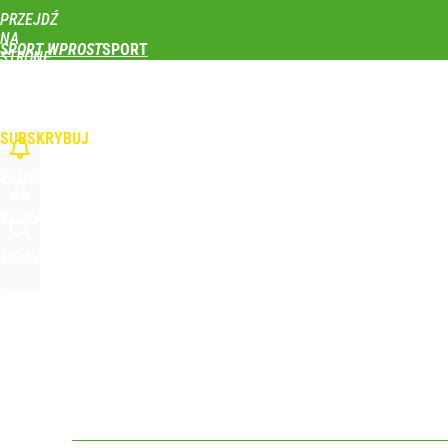
PRZEJDŹ
Udostępnij
0
Skomentuj
NA
SPORT WPROST
STRONĘ
GŁÓWNĄ
PIŁKA NOŻNA
SIATKÓWKA
TENIS
LEKKOATLETYKA
SKOKI NARCIAR
WPROST.PL
SUBSKRYBUJ
ZALOGUJ
SZUKAJ
MENU