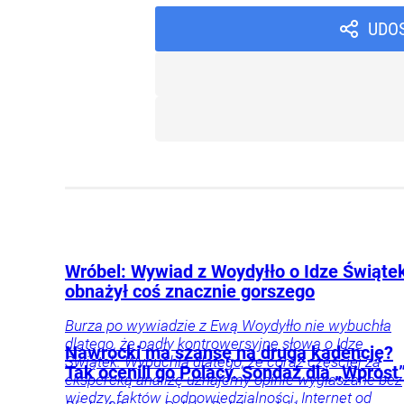
UDO
Wróbel: Wywiad z Woydyłło o Idze Świąte
obnażył coś znacznie gorszego
Burza po wywiadzie z Ewą Woydyłło nie wybuchła
dlatego, że padły kontrowersyjne słowa o Idze
Nawrocki ma szansę na drugą kadencję?
Świątek. Wybuchła dlatego, że coraz częściej za
Tak ocenili go Polacy. Sondaż dla „Wprost
ekspercką analizę uznajemy opinie wygłaszane bez
wiedzy, faktów i odpowiedzialności. Internet od