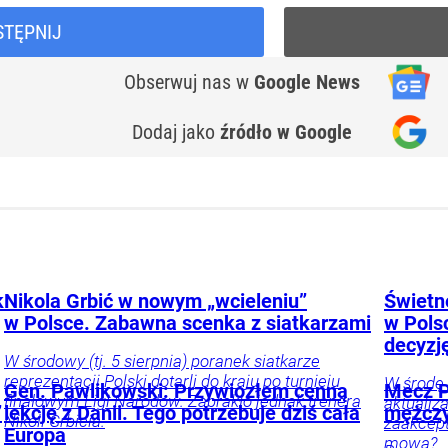
STĘPNIJ
Obserwuj nas
w
Google News
Dodaj jako
źródło w Google
k
Nikola Grbić w nowym „wcieleniu”
Świetne
w Polsce. Zabawna scenka z siatkarzami
w Pols
decyzj
W środowy (tj. 5 sierpnia) poranek siatkarze
reprezentacji Polski dotarli do kraju po turnieju
W środę 
Gen. Pawlikowski: Przywiozłem cenną
Mecz P
finałowym Ligi Narodów. Zabrakło jednak trenera
aktualiz
”
lekcję z Danii. Tego potrzebuje dziś cała
mężczy
Nikoli Grbicia.
zaakcept
Europa
mowa?