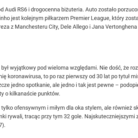
d Audi RS6 i drogocenna biżuteria. Auto zostało porzuc
binho jest kolejnym piłkarzem Premier League, który zo
reza z Manchesteru City, Dele Allego i Jana Vertongh
 był wyjątkowy pod wieloma względami. Nie dość, że r
 koronawirusa, to po raz pierwszy od 30 lat po tytuł mi
cze jedno spotkanie, ale jedno i tak jest pewne – podopi
y o kilkanaście punktów.
ie tylko ofensywnym i miłym dla oka stylem, ale również
ramki rywali, tracąc przy tym 32 gole. Najskuteczniejsz
7).