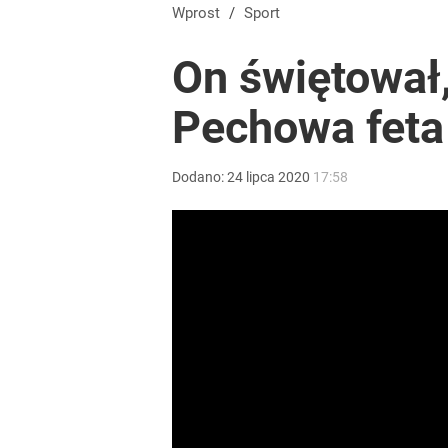
Wprost
/
Sport
On świętował,
Pechowa feta 
Dodano:
24
lipca
2020
17:58