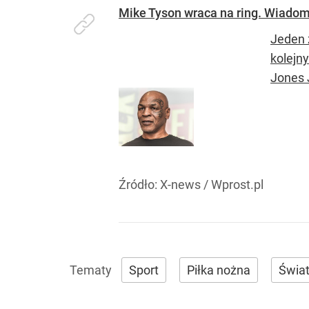
Mike Tyson wraca na ring. Wiadom
Jeden z
kolejn
Jones J
Źródło:
X-news
/
Wprost.pl
Sport
Piłka nożna
Świa