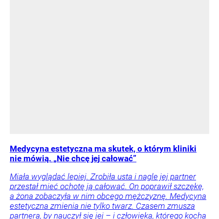
Medycyna estetyczna ma skutek, o którym kliniki
nie mówią. „Nie chcę jej całować”
Miała wyglądać lepiej. Zrobiła usta i nagle jej partner
przestał mieć ochotę ją całować. On poprawił szczękę,
a żona zobaczyła w nim obcego mężczyznę. Medycyna
estetyczna zmienia nie tylko twarz. Czasem zmusza
partnera, by nauczył się jej – i człowieka, którego kocha