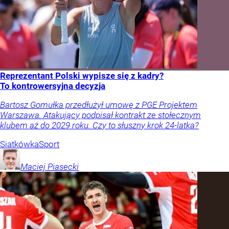
Reprezentant Polski wypisze się z kadry?
To kontrowersyjna decyzja
Bartosz Gomułka przedłużył umowę z PGE Projektem
Warszawa. Atakujący podpisał kontrakt ze stołecznym
klubem aż do 2029 roku. Czy to słuszny krok 24-latka?
Siatkówka
Sport
Maciej
Piasecki