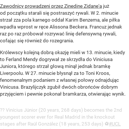
Zawodnicy prowadzeni przez Zinedine Zidane'a
już
od początku starali się postraszyć rywali. W 2. minucie
strzał zza pola karnego oddał Karim Benzema, ale piłka
wpadła wprost w ręce Alissona Beckera. Francuz jednak
raz po raz próbował rozrywać linię defensywną rywali,
cofając się również do rozegrania.
Królewscy kolejną dobrą okazję mieli w 13. minucie, kiedy
to Ferland Mendy dogrywał ze skrzydła do Viniciusa
Juniora, którego strzał głową minął jednak bramkę
Liverpoolu. W 27. minucie błysnął za to Toni Kroos,
fenomenalnym podaniem z własnej połowy odnajdując
Vinicusa. Brazylijczyk zgubił dwóch obrońców dobrym
przyjęciem i pewnie pokonał bramkarza, otwierając wynik.
?? Vinícius Júnior (20 years, 268 days) becomes the 2nd
youngest scorer ever for Real Madrid in the knockout
stages after Raúl González (18 years, 253 days) ⚽️
#UCL