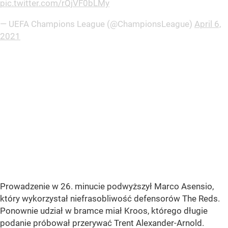
pic.twitter.com/rQjVF0bLMy
— UEFA Champions League (@ChampionsLeague)
April 6,
2021
Prowadzenie w 26. minucie podwyższył Marco Asensio,
który wykorzystał niefrasobliwość defensorów The Reds.
Ponownie udział w bramce miał Kroos, którego długie
podanie próbował przerywać Trent Alexander-Arnold.