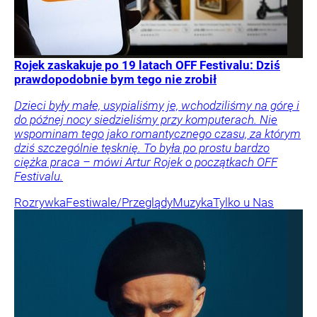
Rojek zaskakuje po 19 latach OFF Festivalu: Dziś
prawdopodobnie bym tego nie zrobił
Dzieci były małe, usypialiśmy je, wchodziliśmy na górę i
do późnej nocy siedzieliśmy przy komputerach. Nie
wspominam tego jako romantycznego czasu, za którym
dziś szczególnie tęsknię. To była po prostu bardzo
ciężka praca – mówi Artur Rojek o początkach OFF
Festivalu.
Rozrywka
Festiwale/Przeglądy
Muzyka
Tylko u Nas