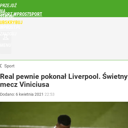
PRZEJDŹ
NA
SPORT WPROST
STRONĘ
GŁÓWNĄ
UBSKRYBUJ
WPROST.PL
ZALOGUJ
MENU
Sport
Real pewnie pokonał Liverpool. Świetny
mecz Viniciusa
Dodano:
6
kwietnia
2021
22:53