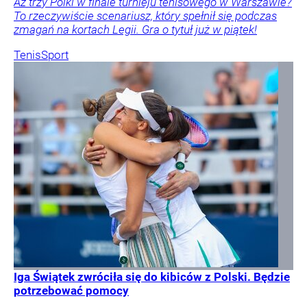
Aż trzy Polki w finale turnieju tenisowego w Warszawie?
To rzeczywiście scenariusz, który spełnił się podczas
zmagań na kortach Legii. Gra o tytuł już w piątek!
Tenis
Sport
Iga Świątek zwróciła się do kibiców z Polski. Będzie
potrzebować pomocy