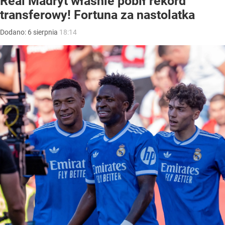
Real Madryt właśnie pobił rekord
transferowy! Fortuna za nastolatka
Dodano:
6
sierpnia
18:14