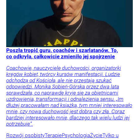
Poszła tropić guru, coachów i szarlatanów. To,
co odkryła, całkowicie zmieniło jej spojrzenie
Coachowie, nauczyciele duchowości, organizatorki
kręgów kobiet, twórcy kursów manifestacji. Ludzie
odchodzą od Kościoła, ale nie przestają szukać
odpowiedzi. Monika Sobień-Górska przez dwa lata
sprawdzała, co naprawdę kryje się za obietnicami
uzdrowienia, transformacji i odnalezienia sensu. „Im
dłużej pracowałam nad książką, tym mniej interesowało
mnie, czy nowa duchowość jest dobra czy zła. Coraz
bardziej interesowało mnie, dlaczego tak wielu ludzi jej
potrzebuje”.
Rozwój osobisty
Terapie
Psychologia
Życie
Tylko u