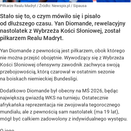
Piłkarze Realu Madryt
/ Źródło:
Newspix.pl
/
Sipausa
Stało się to, o czym mówiło się i pisało
od dłuższego czasu. Yan Diomande, rewelacyjny
nastolatek z Wybrzeża Kości Słoniowej, został
piłkarzem Realu Madryt.
Yan Diomande z pewnością jest piłkarzem, obok którego
nie można przejść obojętnie. Wywodzący się z Wybrzeża
Kości Słoniowej ofensywny zawodnik zachwyca swoją
przebojowością, którą czarował w ostatnim sezonie
na boiskach niemieckiej Bundesligi.
Dodatkowo Diomande był obecny na MŚ 2026, będąc
największą gwiazdą WKS na turnieju. Ostatecznie
afrykańska reprezentacja nie zwojowała tegorocznego
mundialu, ale z pewnością sam nastolatek (ma 19 lat),
mógł być całkiem zadowolony z indywidualnego występu.
O jego...