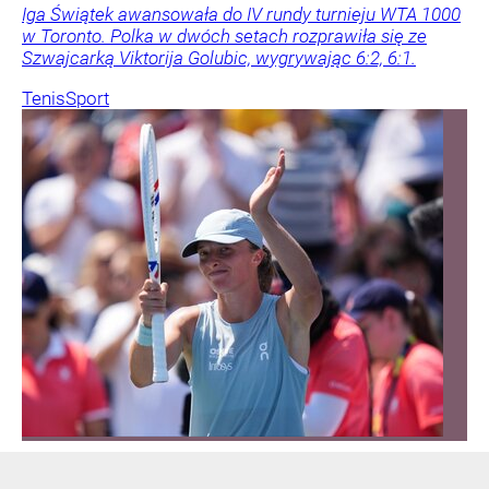
Iga Świątek awansowała do IV rundy turnieju WTA 1000
w Toronto. Polka w dwóch setach rozprawiła się ze
Szwajcarką Viktorija Golubic, wygrywając 6:2, 6:1.
Tenis
Sport