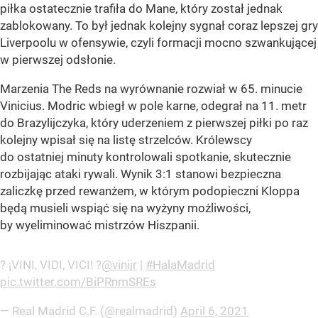
piłka ostatecznie trafiła do Mane, który został jednak
zablokowany. To był jednak kolejny sygnał coraz lepszej gry
Liverpoolu w ofensywie, czyli formacji mocno szwankującej
w pierwszej odsłonie.
Marzenia The Reds na wyrównanie rozwiał w 65. minucie
Vinicius. Modric wbiegł w pole karne, odegrał na 11. metr
do Brazylijczyka, który uderzeniem z pierwszej piłki po raz
kolejny wpisał się na listę strzelców. Królewscy
do ostatniej minuty kontrolowali spotkanie, skutecznie
rozbijając ataki rywali. Wynik 3:1 stanowi bezpieczna
zaliczkę przed rewanżem, w którym podopieczni Kloppa
będą musieli wspiąć się na wyżyny możliwości,
by wyeliminować mistrzów Hiszpanii.
? ¡VINI, VIDI, VICI! ?
@vinijr
|
#HalaMadrid
pic.twitter.com/BiPRnmSREs
— Real Madrid C.F. (@realmadrid)
April 6, 2021