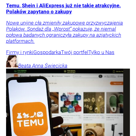
Temu, Shein i AliExpress już nie takie atrakcyjne.
Polaków zapytano o zakupy
Nowe unijne cła zmieniły zakupowe przyzwyczajenia
Polaków. Sondaż dla „Wprost” pokazuje, że niemal
połowa badanych ograniczyła zakupy na azjatyckich
platformach.
Firmy i rynki
Gospodarka
Twój portfel
Tylko u Nas
Beata Anna
Święcicka