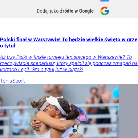
Dodaj jako
źródło w Google
Polski finał w Warszawie! To będzie wielkie święto w grze
o tytuł
Aż trzy Polki w finale turnieju tenisowego w Warszawie? To
rzeczywiście scenariusz, który spełnił się podczas zmagań na
kortach Legii. Gra o tytuł już w piątek!
Tenis
Sport