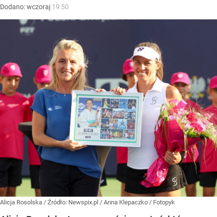
Dodano:
wczoraj
19:50
Alicja Rosolska
/ Źródło:
Newspix.pl
/
Anna Klepaczko / Fotopyk