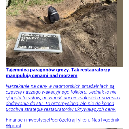
Tajemnica paragonów grozy. Tak restauratorzy
manipulują cenami nad morzem
Narzekanie na ceny w nadmorskich smażalniach są
częścią naszego wakacyjnego folkloru. Jednak to nie
głupota turystów, naiwność ani niezdolność mnożenia i
dodawania do stu. To przemyślana, ale nie do końca
uczciwa strategia restauratorów ukrywających ceny.
Finanse i inwestycje
Podróże
Kraj
Tylko u Nas
Tygodnik
Wprost