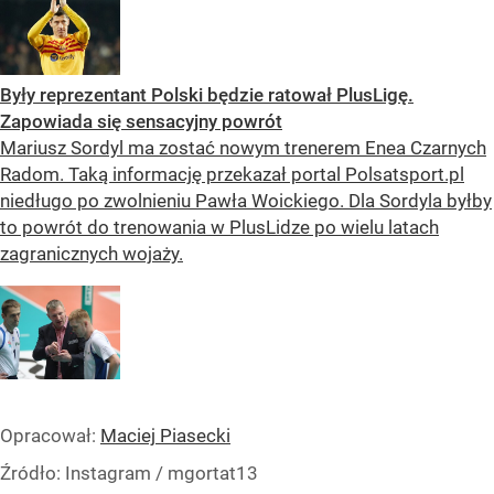
Były reprezentant Polski będzie ratował PlusLigę.
Zapowiada się sensacyjny powrót
Mariusz Sordyl ma zostać nowym trenerem Enea Czarnych
Radom. Taką informację przekazał portal Polsatsport.pl
niedługo po zwolnieniu Pawła Woickiego. Dla Sordyla byłby
to powrót do trenowania w PlusLidze po wielu latach
zagranicznych wojaży.
Opracował:
Maciej Piasecki
Źródło:
Instagram
/
mgortat13