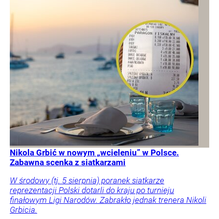
Nikola Grbić w nowym „wcieleniu” w Polsce.
Zabawna scenka z siatkarzami
W środowy (tj. 5 sierpnia) poranek siatkarze
reprezentacji Polski dotarli do kraju po turnieju
finałowym Ligi Narodów. Zabrakło jednak trenera Nikoli
Grbicia.