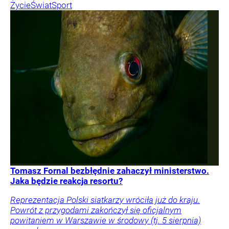
Życie
Świat
Sport
Tomasz Fornal bezbłędnie zahaczył ministerstwo.
Jaka będzie reakcja resortu?
Reprezentacja Polski siatkarzy wróciła już do kraju.
Powrót z przygodami zakończył się oficjalnym
powitaniem w Warszawie w środowy (tj. 5 sierpnia)