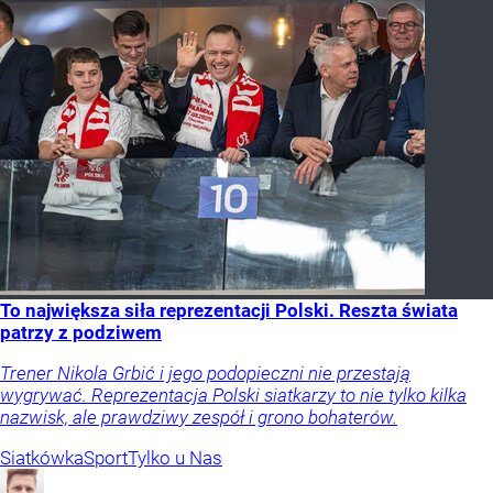
To największa siła reprezentacji Polski. Reszta świata
patrzy z podziwem
Trener Nikola Grbić i jego podopieczni nie przestają
wygrywać. Reprezentacja Polski siatkarzy to nie tylko kilka
nazwisk, ale prawdziwy zespół i grono bohaterów.
Siatkówka
Sport
Tylko u Nas