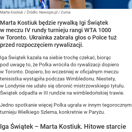
Marta Kostiuk
/ Źródło:
Newspix.pl
/
Zuma
Marta Kostiuk będzie rywalką Igi Świątek
w meczu IV rundy turnieju rangi WTA 1000
w Toronto. Ukrainka zabrała głos o Polce tuż
przed rozpoczęciem rywalizacji.
Iga Świątek kazała na siebie trochę czekać, biorąc
pod uwagę to, że Polka wróciła do rywalizacji dopiero
w Toronto. Dopiero, bo wcześniej w oficjalnym meczu
tenisistka wystąpiła podczas Wimbledonu. Niestety,
w Londynie nie udało się obronić mistrzowskiego tytułu.
Świątek odpadła w III rundzie na wimbledońskiej trawie.
Jedno spotkanie więcej Polka ugrała w innym tegorocznym
turnieju Wielkiego Szlema, konkretnie w Paryżu.
Iga Świątek – Marta Kostiuk. Hitowe starcie