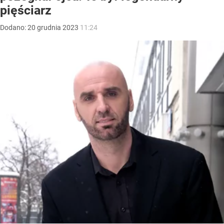
pięściarz
Dodano:
20
grudnia
2023
11:24