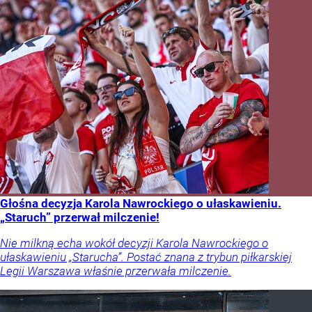
Głośna decyzja Karola Nawrockiego o ułaskawieniu.
„Staruch” przerwał milczenie!
Nie milkną echa wokół decyzji Karola Nawrockiego o
ułaskawieniu „Starucha”. Postać znana z trybun piłkarskiej
Legii Warszawa właśnie przerwała milczenie.