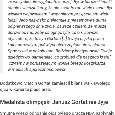
że wszystko nie wyglądało inaczej. Był w bardzo kiepski
stanie i wiedzieliśmy, że nie zostało mu wiele czasu. Był
wielkim wojownikiem i wspaniałym przyjacielem wielu
ludzi. Jego nazwisko pielęgnuję z niesamowitą dumą
od pierwszego dnia życia. Zawsze czułem, że muszę
dorównać mu, żeby osiągnąć tyle, co on. Zawsze
słyszałem, że to syn Gortata […] Swoją ciężką pracą
i niesamowitym poświęceniem zapisał się w historii.
Spoczywaj w pokoju tato. Będziemy kontynuować Twoje
dziedzictwo, pamiętając, co zrobiłeś dla naszego kraju” –
czytamy w poruszającym wpisie byłego koszykarza
w mediach społecznościowych.
Dodatkowo
Marcin Gortat
zamieścił bilans walk swojego
ojca w karierze pięściarza.
Medalista olimpijski Janusz Gortat nie żyje
Smutne wieści odnośnie ojca byłego gracza NBA napłynęły