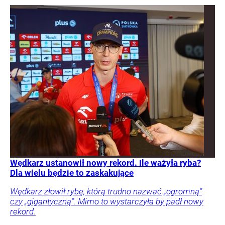
Wędkarz ustanowił nowy rekord. Ile ważyła ryba?
Dla wielu będzie to zaskakujące
Wędkarz złowił rybę, którą trudno nazwać „ogromną”
czy „gigantyczną”. Mimo to wystarczyła by padł nowy
rekord.