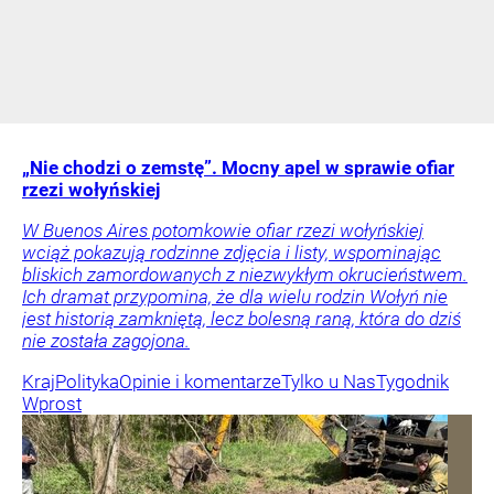
„Nie chodzi o zemstę”. Mocny apel w sprawie ofiar
rzezi wołyńskiej
W Buenos Aires potomkowie ofiar rzezi wołyńskiej
wciąż pokazują rodzinne zdjęcia i listy, wspominając
bliskich zamordowanych z niezwykłym okrucieństwem.
Ich dramat przypomina, że dla wielu rodzin Wołyń nie
jest historią zamkniętą, lecz bolesną raną, która do dziś
nie została zagojona.
Kraj
Polityka
Opinie i komentarze
Tylko u Nas
Tygodnik
Wprost