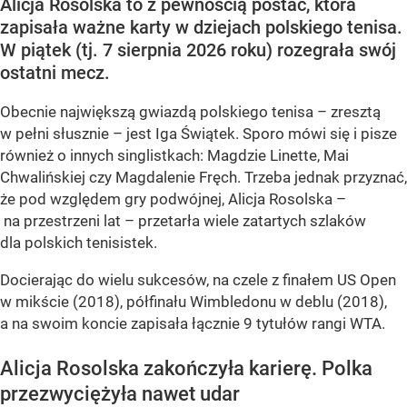
Alicja Rosolska to z pewnością postać, która
zapisała ważne karty w dziejach polskiego tenisa.
W piątek (tj. 7 sierpnia 2026 roku) rozegrała swój
ostatni mecz.
Obecnie największą gwiazdą polskiego tenisa – zresztą
w pełni słusznie – jest Iga Świątek. Sporo mówi się i pisze
również o innych singlistkach: Magdzie Linette, Mai
Chwalińskiej czy Magdalenie Fręch. Trzeba jednak przyznać,
że pod względem gry podwójnej, Alicja Rosolska –
na przestrzeni lat – przetarła wiele zatartych szlaków
dla polskich tenisistek.
Docierając do wielu sukcesów, na czele z finałem US Open
w mikście (2018), półfinału Wimbledonu w deblu (2018),
a na swoim koncie zapisała łącznie 9 tytułów rangi WTA.
Alicja Rosolska zakończyła karierę. Polka
przezwyciężyła nawet udar