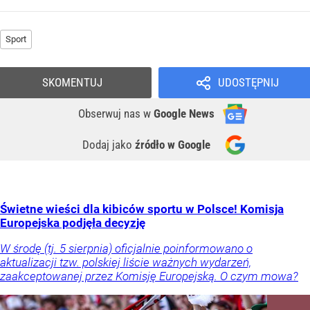
Sport
SKOMENTUJ
UDOSTĘPNIJ
Obserwuj nas
w
Google News
Dodaj jako
źródło w Google
Świetne wieści dla kibiców sportu w Polsce! Komisja
Europejska podjęła decyzję
W środę (tj. 5 sierpnia) oficjalnie poinformowano o
aktualizacji tzw. polskiej liście ważnych wydarzeń,
zaakceptowanej przez Komisję Europejską. O czym mowa?