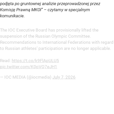
podjęta po gruntownej analizie przeprowadzonej przez
Komisję Prawną MKOl” – czytamy w specjalnym
komunikacie.
The IOC Executive Board has provisionally lifted the
suspension of the Russian Olympic Committee.
Recommendations to International Federations with regard
to Russian athletes’ participation are no longer applicable.
Read:
https://t.co/k9FlApULU5
pic.twitter.com/K0pVQ7eJH1
— IOC MEDIA (@iocmedia)
July 7, 2026