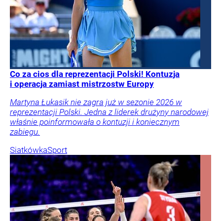
Co za cios dla reprezentacji Polski! Kontuzja
i operacja zamiast mistrzostw Europy
Martyna Łukasik nie zagra już w sezonie 2026 w
reprezentacji Polski. Jedna z liderek drużyny narodowej
właśnie poinformowała o kontuzji i koniecznym
zabiegu.
Siatkówka
Sport