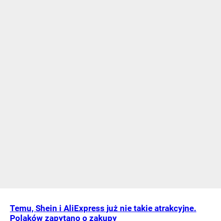
Temu, Shein i AliExpress już nie takie atrakcyjne.
Polaków zapytano o zakupy