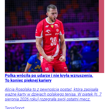
Polka wróciła po udarze i nie kryła wzruszenia.
To koniec pięknej kariery
Alicja Rosolska to z pewnością postać, która zapisała
ważne karty w dziejach polskiego tenisa. W piątek (tj. 7
sierpnia 2026 roku) rozegrała swój ostatni mecz.
Tenis
Sport