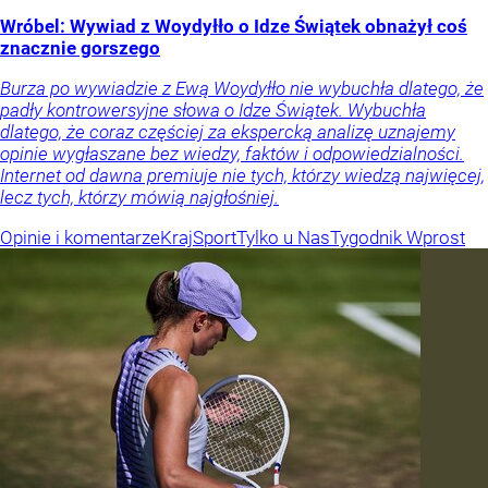
Wróbel: Wywiad z Woydyłło o Idze Świątek obnażył coś
znacznie gorszego
Burza po wywiadzie z Ewą Woydyłło nie wybuchła dlatego, że
padły kontrowersyjne słowa o Idze Świątek. Wybuchła
dlatego, że coraz częściej za ekspercką analizę uznajemy
opinie wygłaszane bez wiedzy, faktów i odpowiedzialności.
Internet od dawna premiuje nie tych, którzy wiedzą najwięcej,
lecz tych, którzy mówią najgłośniej.
Opinie i komentarze
Kraj
Sport
Tylko u Nas
Tygodnik Wprost