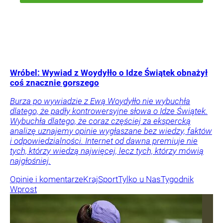
Wróbel: Wywiad z Woydyłło o Idze Świątek obnażył
coś znacznie gorszego
Burza po wywiadzie z Ewą Woydyłło nie wybuchła
dlatego, że padły kontrowersyjne słowa o Idze Świątek.
Wybuchła dlatego, że coraz częściej za ekspercką
analizę uznajemy opinie wygłaszane bez wiedzy, faktów
i odpowiedzialności. Internet od dawna premiuje nie
tych, którzy wiedzą najwięcej, lecz tych, którzy mówią
najgłośniej.
Opinie i komentarze
Kraj
Sport
Tylko u Nas
Tygodnik
Wprost