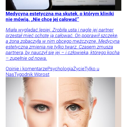
Medycyna estetyczna ma skutek, o którym kliniki
nie mówią. „Nie chcę jej całować”
Miała wyglądać lepiej. Zrobiła usta i nagle jej partner
przestał mieć ochotę ją całować. On poprawił szczękę,
a żona zobaczyła w nim obcego mężczyznę. Medycyna
estetyczna zmienia nie tylko twarz. Czasem zmusza
partnera, by nauczył się jej – i człowieka, którego kocha
– zupełnie od nowa.
Opinie i komentarze
Psychologia
Życie
Tylko u
Nas
Tygodnik Wprost