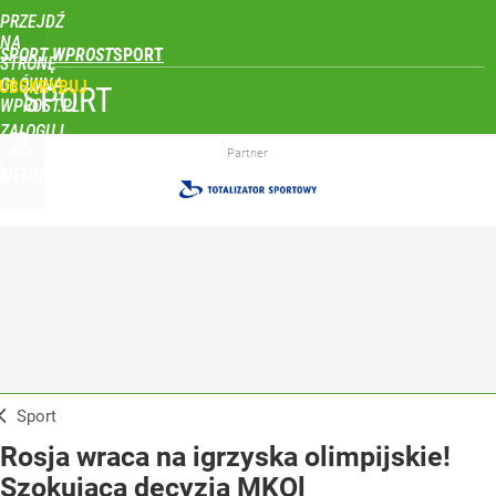
PRZEJDŹ
NA
SPORT WPROST
STRONĘ
GŁÓWNĄ
UBSKRYBUJ
SPORT
WPROST.PL
ZALOGUJ
Partner
MENU
Sport
Rosja wraca na igrzyska olimpijskie!
Szokująca decyzja MKOl