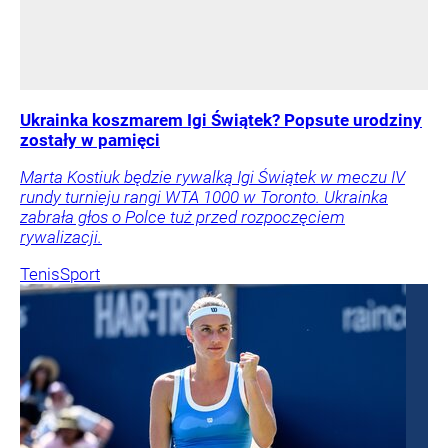
Ukrainka koszmarem Igi Świątek? Popsute urodziny
zostały w pamięci
Marta Kostiuk będzie rywalką Igi Świątek w meczu IV
rundy turnieju rangi WTA 1000 w Toronto. Ukrainka
zabrała głos o Polce tuż przed rozpoczęciem
rywalizacji.
Tenis
Sport