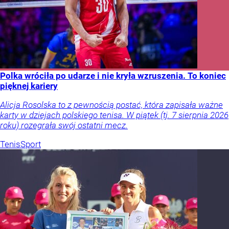
Polka wróciła po udarze i nie kryła wzruszenia. To koniec
pięknej kariery
Alicja Rosolska to z pewnością postać, która zapisała ważne
karty w dziejach polskiego tenisa. W piątek (tj. 7 sierpnia 2026
roku) rozegrała swój ostatni mecz.
Tenis
Sport