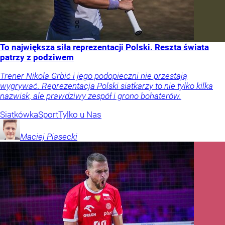
To największa siła reprezentacji Polski. Reszta świata
patrzy z podziwem
Trener Nikola Grbić i jego podopieczni nie przestają
wygrywać. Reprezentacja Polski siatkarzy to nie tylko kilka
nazwisk, ale prawdziwy zespół i grono bohaterów.
Siatkówka
Sport
Tylko u Nas
Maciej
Piasecki