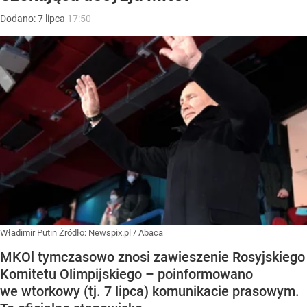
Dodano:
7
lipca
17:50
Władimir Putin
Źródło:
Newspix.pl
/
Abaca
MKOl tymczasowo znosi zawieszenie Rosyjskiego
Komitetu Olimpijskiego – poinformowano
we wtorkowy (tj. 7 lipca) komunikacie prasowym.