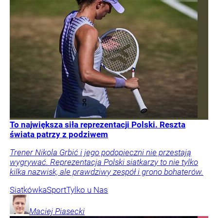
To największa siła reprezentacji Polski. Reszta
świata patrzy z podziwem
Trener Nikola Grbić i jego podopieczni nie przestają
wygrywać. Reprezentacja Polski siatkarzy to nie tylko
kilka nazwisk, ale prawdziwy zespół i grono bohaterów.
Siatkówka
Sport
Tylko u Nas
Maciej
Piasecki