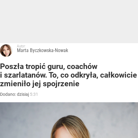
Autor:
Marta Byczkowska-Nowak
Poszła tropić guru, coachów
i szarlatanów. To, co odkryła, całkowicie
zmieniło jej spojrzenie
Dodano:
dzisiaj
5:31