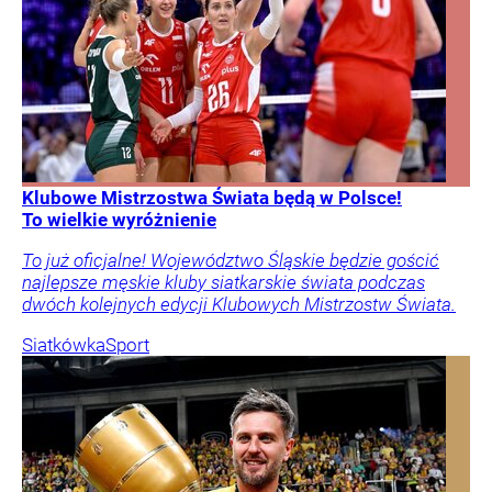
Klubowe Mistrzostwa Świata będą w Polsce!
To wielkie wyróżnienie
To już oficjalne! Województwo Śląskie będzie gościć
najlepsze męskie kluby siatkarskie świata podczas
dwóch kolejnych edycji Klubowych Mistrzostw Świata.
Siatkówka
Sport