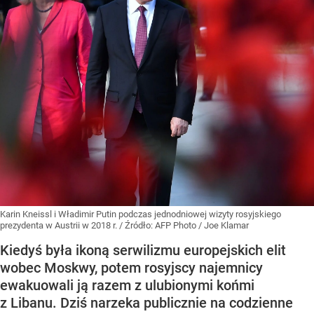
Karin Kneissl i Władimir Putin podczas jednodniowej wizyty rosyjskiego
prezydenta w Austrii w 2018 r.
/ Źródło:
AFP Photo / Joe Klamar
Kiedyś była ikoną serwilizmu europejskich elit
wobec Moskwy, potem rosyjscy najemnicy
ewakuowali ją razem z ulubionymi końmi
z Libanu. Dziś narzeka publicznie na codzienne