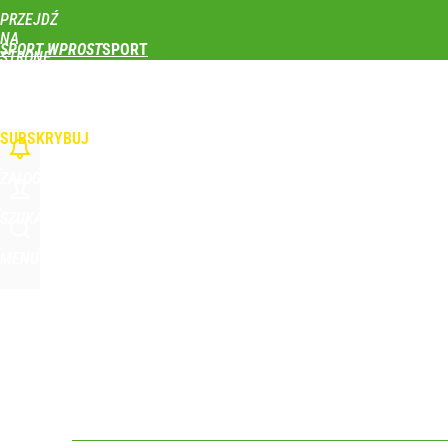
PRZEJDŹ
Udostępnij
0
Skomentuj
NA
SPORT WPROST
STRONĘ
GŁÓWNĄ
PIŁKA NOŻNA
SIATKÓWKA
TENIS
LEKKOATLETYKA
SKOKI NARCIAR
WPROST.PL
SUBSKRYBUJ
ZALOGUJ
SZUKAJ
MENU