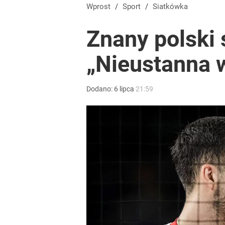
Wprost
/
Sport
/
Siatkówka
Znany polski s
„Nieustanna 
Dodano:
6
lipca
21:59