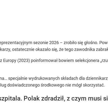
prezentacyjnym sezonie 2026 – zrobiło się głośno. Powód
tkarzy, ostatecznie okazało się, że tego zawodnika zabrak
strz Europy (2023) poinformował bowiem selekcjonera „rz
a… specjalnie wydrukowanych składach dla dziennikarzy, 
 usług doświadczonego środkowego nie mógł skorzystać.
szpitala. Polak zdradził, z czym musi s