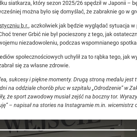
dku siatkarza, który sezon 2025/26 spędził w Japonii – b
cześniej można było się domyślać, że zabraknie go w g
tyczniu b.r.
, aczkolwiek jak będzie wyglądać sytuacja w 
 Choć trener Grbić nie był pocieszony z tego, jak ostatec
swojemu niezadowoleniu, podczas wspomnianego spotkan
diów społecznościowych uchylił za to rąbka tego, jak w
 zabrał się za własne zdrowie.
rofea, sukcesy i piękne momenty. Drugą stroną medalu jest
a dni na oddziale chorób płuc w szpitalu „Odrodzenie” w 
ły, że sport zawodowy musiał zejść na boczny tor. Wyrazy
ję” – napisał na stories na Instagramie m.in. wicemistrz o